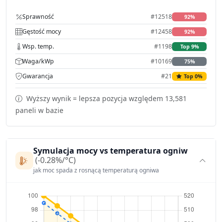
Sprawność
#12518
92%
Gęstość mocy
#12458
92%
Wsp. temp.
#1198
Top 9%
Waga/kWp
#10169
75%
Gwarancja
#21
Top 0%
Wyższy wynik = lepsza pozycja względem 13,581
paneli w bazie
Symulacja mocy vs temperatura ogniw
(-0.28%/°C)
jak moc spada z rosnącą temperaturą ogniwa