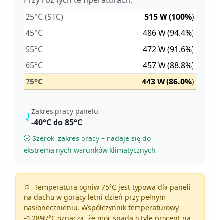
25°C (STC)
515 W (100%)
45°C
486 W (94.4%)
55°C
472 W (91.6%)
65°C
457 W (88.8%)
75°C
443 W (86.0%)
Zakres pracy panelu
-40°C do 85°C
Szeroki zakres pracy – nadaje się do
ekstremalnych warunków klimatycznych
Temperatura ogniw 75°C jest typowa dla paneli
na dachu w gorący letni dzień przy pełnym
nasłonecznieniu. Współczynnik temperaturowy
-0.28%/°C
oznacza, że moc spada o tyle procent na