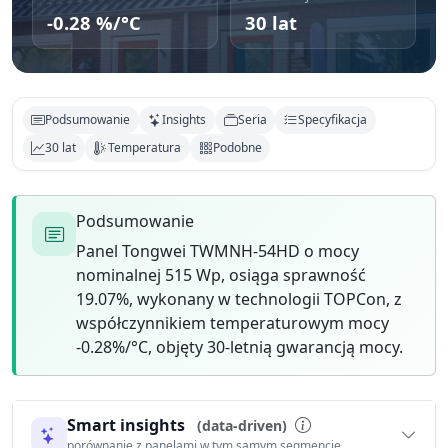
-0.28 %/°C
30 lat
Podsumowanie
Insights
Seria
Specyfikacja
30 lat
Temperatura
Podobne
Podsumowanie
Panel Tongwei TWMNH-54HD o mocy
nominalnej 515 Wp, osiąga sprawność
19.07%, wykonany w technologii TOPCon, z
współczynnikiem temperaturowym mocy
-0.28%/°C, objęty 30-letnią gwarancją mocy.
Smart insights
(data-driven)
porównanie z panelami w tym samym segmencie