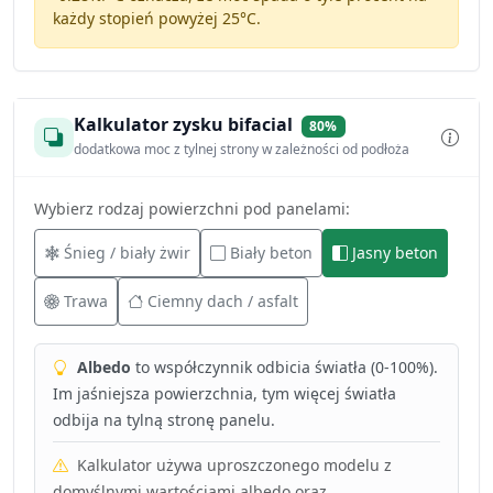
każdy stopień powyżej 25°C.
Kalkulator zysku bifacial
80%
dodatkowa moc z tylnej strony w zależności od podłoża
Wybierz rodzaj powierzchni pod panelami:
Śnieg / biały żwir
Biały beton
Jasny beton
Trawa
Ciemny dach / asfalt
Albedo
to współczynnik odbicia światła (0-100%).
Im jaśniejsza powierzchnia, tym więcej światła
odbija na tylną stronę panelu.
Kalkulator używa uproszczonego modelu z
domyślnymi wartościami albedo oraz