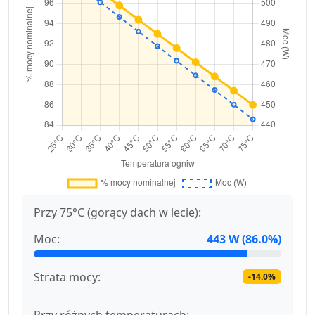
Przy 75°C (gorący dach w lecie):
Moc:
443 W (86.0%)
Strata mocy:
-14.0%
Przy różnych temperaturach: