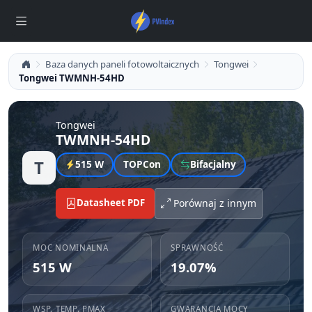
Baza danych paneli fotowoltaicznych
Tongwei
Tongwei TWMNH-54HD
Tongwei
TWMNH-54HD
T
515 W
TOPCon
Bifacjalny
Datasheet PDF
Porównaj z innym
MOC NOMINALNA
SPRAWNOŚĆ
515 W
19.07%
WSP. TEMP. PMAX
GWARANCJA MOCY