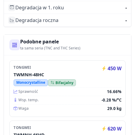
Degradacja w 1. roku
-
Degradacja roczna
-
Podobne panele
ta sama seria (TNC and THC Series)
TONGWEI
450 W
TWMNH-48HC
Monocrystalline
Bifacjalny
16.66%
Sprawność
-0.28 %/°C
Wsp. temp.
29.0 kg
Waga
TONGWEI
620 W
TWMNH-66HD