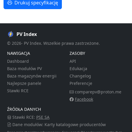
Drukuj specyfikację
PV Index
© 2026- PV Index. Wszelkie prawa zastrzeżone.
NAWIGACJA
ZASOBY
Dashboard
API
Baza modułów PV
Edukacja
Baza magazynów energii
Changelog
Najlepsze panele
Preferencje
Stawki RCE
comparepv@proton.me
Facebook
ŹRÓDŁA DANYCH
Stawki RCE:
PSE SA
Dane modułów: Karty katalogowe producentów