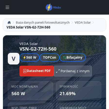
Baza danych paneli fotowoltaicznych
VEDA Solar
VEDA Solar VSN-G2-72H-560
VEDA Solar
VSN-G2-72H-560
V
560 W
TOPCon
Bifacjalny
Datasheet PDF
Porównaj z innym
MOC NOMINALNA
SPRAWNOŚĆ
560 W
21.69%
WSP. TEMP. PMAX
GWARANCJA MOCY