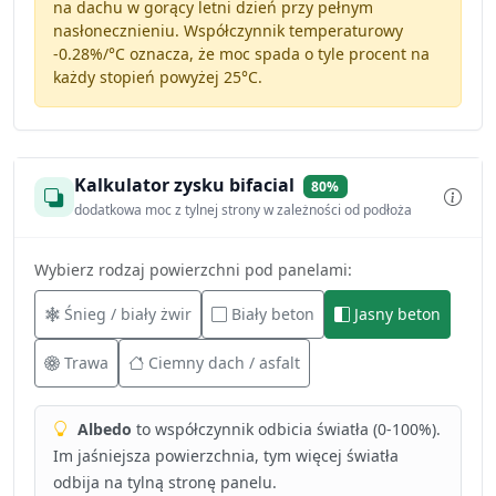
na dachu w gorący letni dzień przy pełnym
nasłonecznieniu. Współczynnik temperaturowy
-0.28%/°C
oznacza, że moc spada o tyle procent na
każdy stopień powyżej 25°C.
Kalkulator zysku bifacial
80%
dodatkowa moc z tylnej strony w zależności od podłoża
Wybierz rodzaj powierzchni pod panelami:
Śnieg / biały żwir
Biały beton
Jasny beton
Trawa
Ciemny dach / asfalt
Albedo
to współczynnik odbicia światła (0-100%).
Im jaśniejsza powierzchnia, tym więcej światła
odbija na tylną stronę panelu.