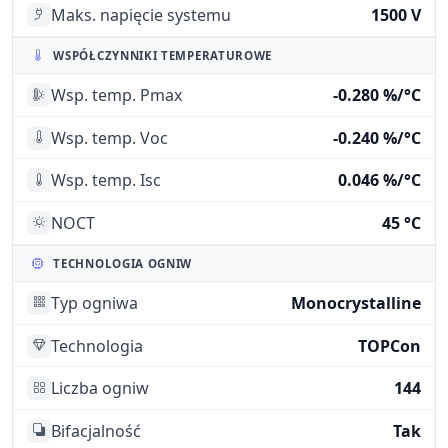
Maks. napięcie systemu
1500 V
WSPÓŁCZYNNIKI TEMPERATUROWE
Wsp. temp. Pmax
-0.280 %/°C
Wsp. temp. Voc
-0.240 %/°C
Wsp. temp. Isc
0.046 %/°C
NOCT
45 °C
TECHNOLOGIA OGNIW
Typ ogniwa
Monocrystalline
Technologia
TOPCon
Liczba ogniw
144
Bifacjalność
Tak