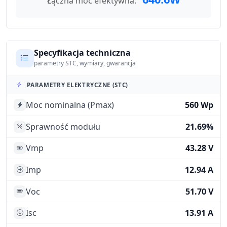
Łączna moc efektywna:
Specyfikacja techniczna
parametry STC, wymiary, gwarancja
PARAMETRY ELEKTRYCZNE (STC)
Moc nominalna (Pmax)
560 Wp
Sprawność modułu
21.69%
Vmp
43.28 V
Imp
12.94 A
Voc
51.70 V
Isc
13.91 A