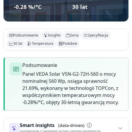
-0.28 %/°C
30 lat
Podsumowanie
Insights
Seria
Specyfikacja
30 lat
Temperatura
Podobne
Podsumowanie
Panel VEDA Solar VSN-G2-72H-560 o mocy
nominalnej 560 Wp, osiąga sprawność
21.69%, wykonany w technologii TOPCon, z
współczynnikiem temperaturowym mocy
-0.28%/°C, objęty 30-letnią gwarancją mocy.
Smart insights
(data-driven)
porównanie z panelami w tym samym segmencie