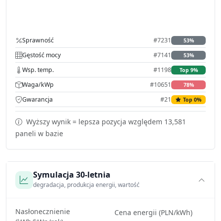
Sprawność
#7231
53%
Gęstość mocy
#7141
53%
Wsp. temp.
#1198
Top 9%
Waga/kWp
#10651
78%
Gwarancja
#21
Top 0%
Wyższy wynik = lepsza pozycja względem 13,581
paneli w bazie
Symulacja 30-letnia
degradacja, produkcja energii, wartość
Nasłonecznienie
Cena energii (PLN/kWh)