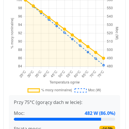
Przy 75°C (gorący dach w lecie):
Moc:
482 W (86.0%)
Strata mocy:
-14.0%