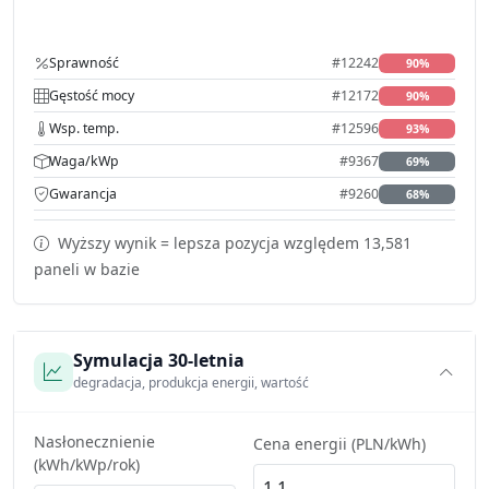
Sprawność
#12242
90%
Gęstość mocy
#12172
90%
Wsp. temp.
#12596
93%
Waga/kWp
#9367
69%
Gwarancja
#9260
68%
Wyższy wynik = lepsza pozycja względem 13,581
paneli w bazie
Symulacja 30-letnia
degradacja, produkcja energii, wartość
Nasłonecznienie
Cena energii (PLN/kWh)
(kWh/kWp/rok)