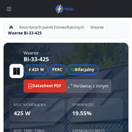
Baza danych paneli fotowoltaicznych
Waaree
Waaree Bi-33-425
Waaree
Bi-33-425
425 W
PERC
Bifacjalny
Datasheet PDF
Porównaj z innym
MOC NOMINALNA
SPRAWNOŚĆ
425 W
19.55%
WSP. TEMP. PMAX
GWARANCJA MOCY