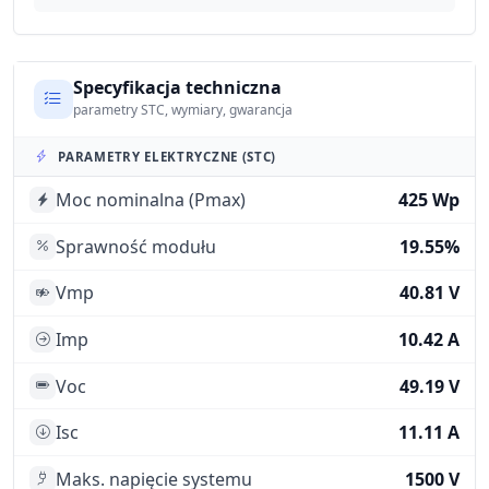
Specyfikacja techniczna
parametry STC, wymiary, gwarancja
PARAMETRY ELEKTRYCZNE (STC)
Moc nominalna (Pmax)
425 Wp
Sprawność modułu
19.55%
Vmp
40.81 V
Imp
10.42 A
Voc
49.19 V
Isc
11.11 A
Maks. napięcie systemu
1500 V