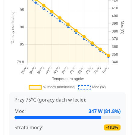
Przy 75°C (gorący dach w lecie):
Moc:
347 W (81.8%)
Strata mocy:
-18.3%