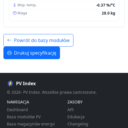
-0.37 %/°C
Wsp. temp.
28.0 kg
Waga
Powrót do bazy modułów
Drukuj specyfikację
PV Index
© 2026- PV Index. Wszelkie prawa zastrzeżone.
NAWIGACJA
ZASOBY
Dashboard
API
Baza modułów PV
Edukacja
Baza magazynów energii
Changelog