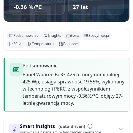
-0.36 %/°C
27 lat
Podsumowanie
Insights
Seria
Specyfikacja
30 lat
Temperatura
Podobne
Podsumowanie
Panel Waaree Bi-33-425 o mocy nominalnej
425 Wp, osiąga sprawność 19.55%, wykonany
w technologii PERC, z współczynnikiem
temperaturowym mocy -0.36%/°C, objęty 27-
letnią gwarancją mocy.
Smart insights
(data-driven)
porównanie z panelami w tym samym segmencie