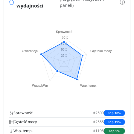
wydajności
paneli)
Sprawność
#2509
Top 18%
Gęstość mocy
#2555
Top 19%
Wsp. temp.
#1198
Top 9%