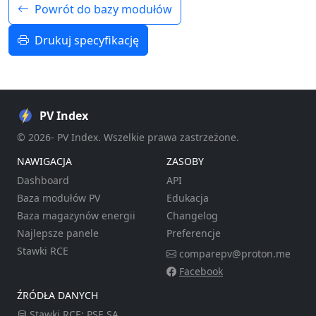
Powrót do bazy modułów
Drukuj specyfikację
PV Index
© 2026- PV Index. Wszelkie prawa zastrzeżone.
NAWIGACJA
ZASOBY
Dashboard
API
Baza modułów PV
Edukacja
Baza magazynów energii
Changelog
Najlepsze panele
Preferencje
Stawki RCE
comparepv@proton.me
Facebook
ŹRÓDŁA DANYCH
Stawki RCE:
PSE SA