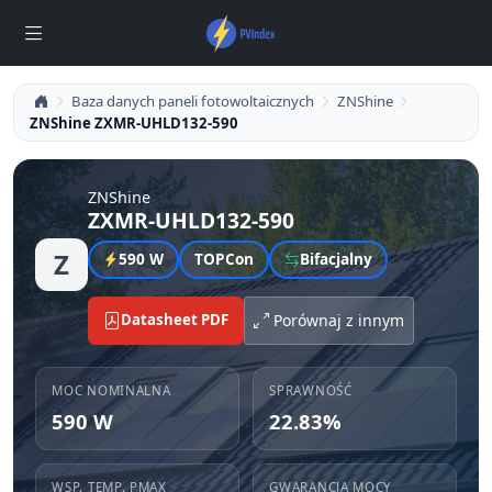
Baza danych paneli fotowoltaicznych
ZNShine
ZNShine ZXMR-UHLD132-590
ZNShine
ZXMR-UHLD132-590
Z
590 W
TOPCon
Bifacjalny
Datasheet PDF
Porównaj z innym
MOC NOMINALNA
SPRAWNOŚĆ
590 W
22.83%
WSP. TEMP. PMAX
GWARANCJA MOCY