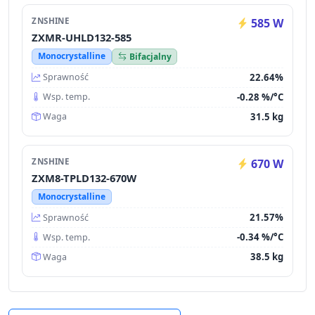
ZNSHINE
585 W
ZXMR-UHLD132-585
Monocrystalline
Bifacjalny
22.64%
Sprawność
-0.28 %/°C
Wsp. temp.
31.5 kg
Waga
ZNSHINE
670 W
ZXM8-TPLD132-670W
Monocrystalline
21.57%
Sprawność
-0.34 %/°C
Wsp. temp.
38.5 kg
Waga