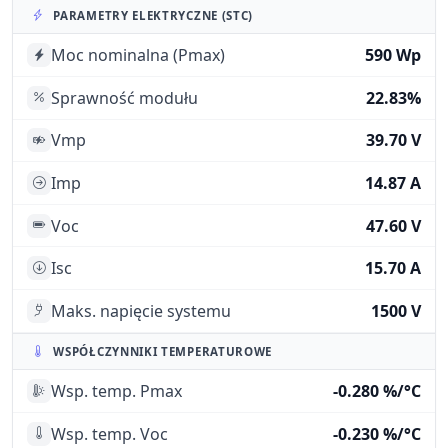
PARAMETRY ELEKTRYCZNE (STC)
Moc nominalna (Pmax)
590 Wp
Sprawność modułu
22.83%
Vmp
39.70 V
Imp
14.87 A
Voc
47.60 V
Isc
15.70 A
Maks. napięcie systemu
1500 V
WSPÓŁCZYNNIKI TEMPERATUROWE
Wsp. temp. Pmax
-0.280 %/°C
Wsp. temp. Voc
-0.230 %/°C