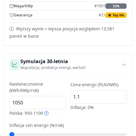
Waga/kWp
#7001
52%
Gwarancja
#21
Top 0%
Wyższy wynik = lepsza pozycja względem 13,581
paneli w bazie
Symulacja 30-letnia
degradacja, produkcja energii, wartość
Nasłonecznienie
Cena energii (PLN/kWh)
(kWh/kWp/rok)
Inflacja:
0%
Polska: 950-1100
Inflacja cen energii (%/rok)