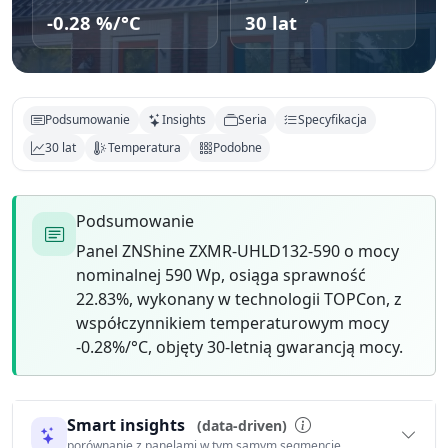
-0.28 %/°C
30 lat
Podsumowanie
Insights
Seria
Specyfikacja
30 lat
Temperatura
Podobne
Podsumowanie
Panel ZNShine ZXMR-UHLD132-590 o mocy
nominalnej 590 Wp, osiąga sprawność
22.83%, wykonany w technologii TOPCon, z
współczynnikiem temperaturowym mocy
-0.28%/°C, objęty 30-letnią gwarancją mocy.
Smart insights
(data-driven)
porównanie z panelami w tym samym segmencie