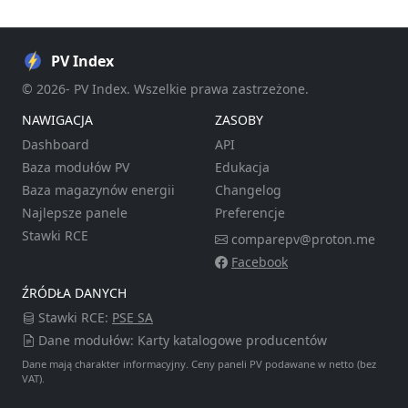
PV Index
© 2026- PV Index. Wszelkie prawa zastrzeżone.
NAWIGACJA
ZASOBY
Dashboard
API
Baza modułów PV
Edukacja
Baza magazynów energii
Changelog
Najlepsze panele
Preferencje
Stawki RCE
comparepv@proton.me
Facebook
ŹRÓDŁA DANYCH
Stawki RCE:
PSE SA
Dane modułów: Karty katalogowe producentów
Dane mają charakter informacyjny. Ceny paneli PV podawane w netto (bez
VAT).