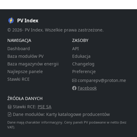
PV Index
© 2026- PV Index. Wszelkie prawa zastrzeżone.
NAWIGACJA
ZASOBY
Dashboard
API
Baza modułów PV
Edukacja
Baza magazynów energii
Changelog
Najlepsze panele
Preferencje
Stawki RCE
comparepv@proton.me
Facebook
ŹRÓDŁA DANYCH
Stawki RCE:
PSE SA
Dane modułów: Karty katalogowe producentów
Dane mają charakter informacyjny. Ceny paneli PV podawane w netto (bez
VAT).