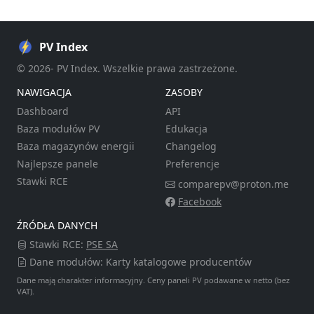
PV Index
© 2026- PV Index. Wszelkie prawa zastrzeżone.
NAWIGACJA
ZASOBY
Dashboard
API
Baza modułów PV
Edukacja
Baza magazynów energii
Changelog
Najlepsze panele
Preferencje
Stawki RCE
comparepv@proton.me
Facebook
ŹRÓDŁA DANYCH
Stawki RCE:
PSE SA
Dane modułów: Karty katalogowe producentów
Dane mają charakter informacyjny. Ceny paneli PV podawane w netto (bez
VAT).