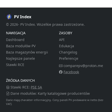
PV Index
© 2026- PV Index. Wszelkie prawa zastrzeżone.
NAWIGACJA
ZASOBY
Dashboard
API
Baza modułów PV
Edukacja
Baza magazynów energii
Changelog
Najlepsze panele
Preferencje
Stawki RCE
comparepv@proton.me
Facebook
ŹRÓDŁA DANYCH
Stawki RCE:
PSE SA
Dane modułów: Karty katalogowe producentów
Dane mają charakter informacyjny. Ceny paneli PV podawane w netto (bez
VAT).