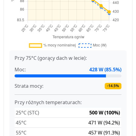
Przy 75°C (gorący dach w lecie):
Moc:
428 W (85.5%)
Strata mocy:
-14.5%
Przy różnych temperaturach:
25°C (STC)
500 W (100%)
45°C
471 W (94.2%)
55°C
457 W (91.3%)