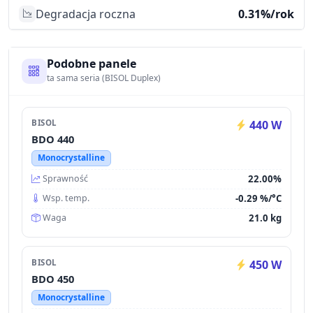
Degradacja roczna
0.31%/rok
Podobne panele
ta sama seria (BISOL Duplex)
BISOL
440 W
BDO 440
Monocrystalline
22.00%
Sprawność
-0.29 %/°C
Wsp. temp.
21.0 kg
Waga
BISOL
450 W
BDO 450
Monocrystalline