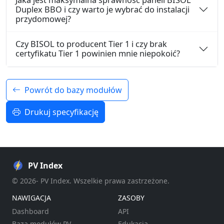
Duplex BBO i czy warto je wybrać do instalacji
przydomowej?
Czy BISOL to producent Tier 1 i czy brak
certyfikatu Tier 1 powinien mnie niepokoić?
Powrót do bazy modułów
Drukuj specyfikację
PV Index
© 2026- PV Index. Wszelkie prawa zastrzeżone.
NAWIGACJA
ZASOBY
Dashboard
API
Baza modułów PV
Edukacja