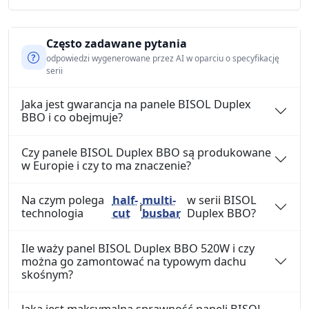
Często zadawane pytania
odpowiedzi wygenerowane przez AI w oparciu o specyfikację
serii
Jaka jest gwarancja na panele BISOL Duplex
BBO i co obejmuje?
Czy panele BISOL Duplex BBO są produkowane
w Europie i czy to ma znaczenie?
Na czym polega
half-
multi-
w serii BISOL
i
technologia
cut
busbar
Duplex BBO?
Ile waży panel BISOL Duplex BBO 520W i czy
można go zamontować na typowym dachu
skośnym?
Jaka jest maksymalna sprawność paneli BISOL