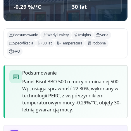
-0.29 %/°C
30 lat
Podsumowanie
Wady i zalety
Insights
Seria
Specyfikacja
30 lat
Temperatura
Podobne
FAQ
Podsumowanie
Panel Bisol BBO 500 o mocy nominalnej 500
Wp, osiąga sprawność 22.30%, wykonany w
technologii PERC, z współczynnikiem
temperaturowym mocy -0.29%/°C, objęty 30-
letnią gwarancją mocy.