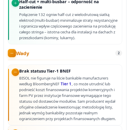
Half-cut + multi-busbar – odporność na
zacienienie
Połączenie 132 ogniw half-cut z wielodrutową siatką
elektrod (multi-busbar) minimalizuje straty rezystancyjne
i ogranicza wpływ częściowego zacienienia na produkcję
całego stringa – istotna cecha dla instalacji na dachach z
przeszkodami (kominy, lukarny).
Wady
2
Brak statusu Tier-1 BNEF
BISOL nie figuruje na liście bankable manufacturers
według BloombergNEF
Tier 1
, co może utrudnić lub
podnieść koszt finansowania projektów komercyjnych i
farm PV przez instytucje finansowe wymagające tego
statusu od dostawców modułów. Sam producent wydał
oficjalne oświadczenie kwestionując metodologię listy,
jednak wymóg bankability pozostaje realnym
ograniczeniem przy projektach finansowanych długiem.