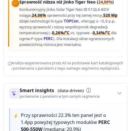
Sprawność niższa niż Jinko Tiger Neo (
24,06%
)
Konkurencyjny Jinko Solar Tiger Neo III 51QL6-BDV
osiąga
24,06%
sprawności przy tej samej mocy
520 Wp
dzięki technologii N-type
TOPCon
, oferując o ~0,9 p.p.
wyższą sprawność i niższy współczynnik degradacji
temperaturowej (–
0,26%/°C
vs. typowe –
0,34%/°C
dla
ogniw P-type
PERC
). Dla instalacji silnie ograniczonych
powierzchnią różnica jest mierzalna.
Analiza wygenerowana przez AI na podstawie kart katalogowych
i porównania z panelami z tego samego segmentu wydajności.
Smart insights
(data-driven)
porównanie z panelami w tym samym segmencie
Przy sprawności 22.3% ten panel jest o
1.4pp powyżej typowych modułów
PERC
500-550W
(mediana: 20.9%)