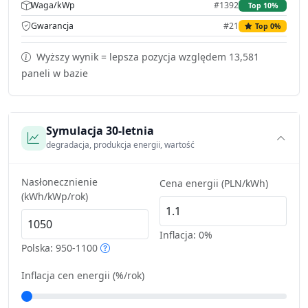
Waga/kWp
#1392
Top 10%
Gwarancja
#21
Top 0%
Wyższy wynik = lepsza pozycja względem 13,581
paneli w bazie
Symulacja 30-letnia
degradacja, produkcja energii, wartość
Nasłonecznienie
Cena energii (PLN/kWh)
(kWh/kWp/rok)
Inflacja:
0%
Polska: 950-1100
Inflacja cen energii (%/rok)