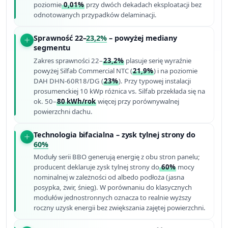
poziomie
0,01%
przy dwóch dekadach eksploatacji bez
odnotowanych przypadków delaminacji.
Sprawność 22–
23,2%
– powyżej mediany
segmentu
Zakres sprawności 22–
23,2%
plasuje serię wyraźnie
powyżej Silfab Commercial NTC (
21,9%
) i na poziomie
DAH DHN-60R18/DG (
23%
). Przy typowej instalacji
prosumenckiej 10 kWp różnica vs. Silfab przekłada się na
ok. 50–
80 kWh/rok
więcej przy porównywalnej
powierzchni dachu.
Technologia bifacialna – zysk tylnej strony do
60%
Moduły serii BBO generują energię z obu stron panelu;
producent deklaruje zysk tylnej strony do
60%
mocy
nominalnej w zależności od albedo podłoża (jasna
posypka, żwir, śnieg). W porównaniu do klasycznych
modułów jednostronnych oznacza to realnie wyższy
roczny uzysk energii bez zwiększania zajętej powierzchni.