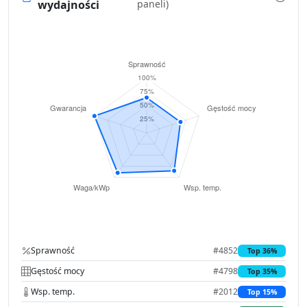
wydajności
paneli)
Sprawność
#4852
Top 36%
Gęstość mocy
#4798
Top 35%
Wsp. temp.
#2012
Top 15%