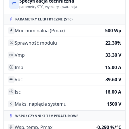
Specyfikacja techniczna
parametry STC, wymiary, gwarancja
PARAMETRY ELEKTRYCZNE (STC)
Moc nominalna (Pmax)
500 Wp
Sprawność modułu
22.30%
Vmp
33.30 V
Imp
15.00 A
Voc
39.60 V
Isc
16.00 A
Maks. napięcie systemu
1500 V
WSPÓŁCZYNNIKI TEMPERATUROWE
Wsp. temp. Pmax
-0.290 %/°C