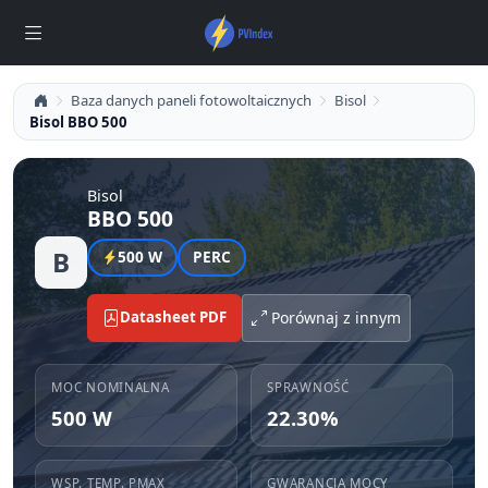
Baza danych paneli fotowoltaicznych
Bisol
Bisol BBO 500
Bisol
BBO 500
B
500 W
PERC
Datasheet PDF
Porównaj z innym
MOC NOMINALNA
SPRAWNOŚĆ
500 W
22.30%
WSP. TEMP. PMAX
GWARANCJA MOCY