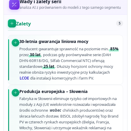
Wady i zalety serii
analiza AI z porównaniem do modeli z tego samego segmentu
Zalety
5
30-letnia gwarancja liniowa mocy
Producent gwarantuje sprawność na poziomie min.
85%
przez
30 lat
, podczas gdy porównywalne serie (DAH
DHN-60R18/DG, Silfab Commercial NTC) oferują
standardowe
25 lat
. Dłuższy horyzont ochrony mocy
realnie obniża ryzyko inwestycyjne przy kalkulacjach
LCOE
dla instalacji komercyjnych i farm PV.
Produkcja europejska – Słowenia
Fabryka w Słowenii eliminuje ryzyko ceł importowych na
moduły z Azji (UE wielokrotnie rozważała i wprowadzała
środki ochronne
wobec
chińskich producentów) oraz
skraca łańcuch dostaw. BISOL zdobył nagrodę Top Brand
PV w czterech rynkach europejskich (Belgia, Francja,
Włochy, Słowenia) i utrzymuje wskaźnik reklamacji na