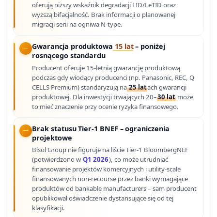
oferują niższy wskaźnik degradacji LID/LeTID oraz
wyższą bifacjalność. Brak informacji o planowanej
migracji serii na ogniwa N-type.
Gwarancja produktowa
15 lat
– poniżej
rosnącego standardu
Producent oferuje 15-letnią gwarancję produktową,
podczas gdy wiodący producenci (np. Panasonic, REC, Q
CELLS Premium) standaryzują na
25 lat
ach gwarancji
produktowej. Dla inwestycji trwających 20–
30 lat
może
to mieć znaczenie przy ocenie ryzyka finansowego.
Brak statusu Tier-1 BNEF – ograniczenia
projektowe
Bisol Group nie figuruje na liście Tier-1 BloombergNEF
(potwierdzono w
Q1 2026
), co może utrudniać
finansowanie projektów komercyjnych i utility-scale
finansowanych non-recourse przez banki wymagające
produktów od bankable manufacturers – sam producent
opublikował oświadczenie dystansujące się od tej
klasyfikacji.