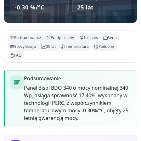
-0.30 %/°C
25 lat
Podsumowanie
Wady i zalety
Insights
Seria
Specyfikacja
30 lat
Temperatura
Podobne
FAQ
Podsumowanie
Panel Bisol BDO 340 o mocy nominalnej 340
Wp, osiąga sprawność 17.40%, wykonany w
technologii PERC, z współczynnikiem
temperaturowym mocy -0.30%/°C, objęty 25-
letnią gwarancją mocy.