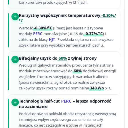
konkurentów produkujących w Chinach.
Korzystny współczynnik temperaturowy
-0.30%/
°C
Wartość
-0.30%/°C
(Pmax) jest lepsza niż typowe
moduły
PERC
monofacjalne (-0.35 do
-0.37%/°C
) i
zbliżona do klasy
HJT
. Przekłada się to na realne wyższe
uzyski latem przy wysokich temperaturach dachu.
Bifacjalny uzysk do
60%
z tylnej strony
Według oficjalnych materiałów producenta tylna strona
modułu może wygenerować do
60%
dodatkowej energii
względem frontu w sprzyjających warunkach albedo
(jasna nawierzchnia, agrofoto), co realnie zwiększa
całkowity uzysk roczny ponad nominalne
340 Wp
STC.
Technologia half-cut
PERC
– lepsza odporność
na zacienianie
Podział ogniw na połówki obniża rezystancję wewnętrzną
i zmniejsza wpływ częściowego zacienienia na cały
łańcuch, co jest szczególnie istotne w instalacjach