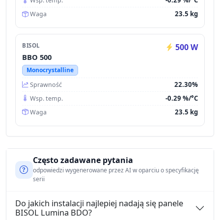
-0.29 %/°C
Wsp. temp.
23.5 kg
Waga
BISOL
500 W
BBO 500
Monocrystalline
22.30%
Sprawność
-0.29 %/°C
Wsp. temp.
23.5 kg
Waga
Często zadawane pytania
odpowiedzi wygenerowane przez AI w oparciu o specyfikację
serii
Do jakich instalacji najlepiej nadają się panele
BISOL Lumina BDO?