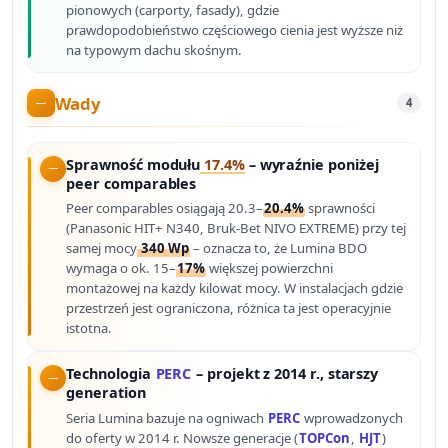
pionowych (carporty, fasady), gdzie
prawdopodobieństwo częściowego cienia jest wyższe niż
na typowym dachu skośnym.
Wady
4
Sprawność modułu
17.4%
– wyraźnie poniżej
peer comparables
Peer comparables osiągają 20.3–
20.4%
sprawności
(Panasonic HIT+ N340, Bruk-Bet NIVO EXTREME) przy tej
samej mocy
340 Wp
– oznacza to, że Lumina BDO
wymaga o ok. 15–
17%
większej powierzchni
montażowej na każdy kilowat mocy. W instalacjach gdzie
przestrzeń jest ograniczona, różnica ta jest operacyjnie
istotna.
Technologia
PERC
– projekt z 2014 r., starszy
generation
Seria Lumina bazuje na ogniwach
PERC
wprowadzonych
do oferty w 2014 r. Nowsze generacje (
TOPCon
,
HJT
)