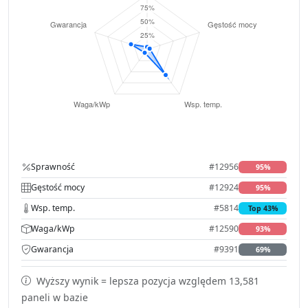
Sprawność
#12956
95%
Gęstość mocy
#12924
95%
Wsp. temp.
#5814
Top 43%
Waga/kWp
#12590
93%
Gwarancja
#9391
69%
Wyższy wynik = lepsza pozycja względem 13,581
paneli w bazie