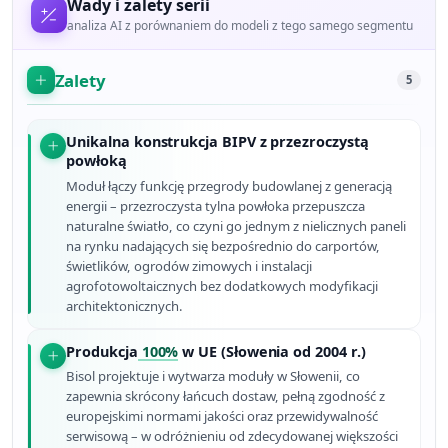
Wady i zalety serii
analiza AI z porównaniem do modeli z tego samego segmentu
Zalety
5
Unikalna konstrukcja BIPV z przezroczystą
powłoką
Moduł łączy funkcję przegrody budowlanej z generacją
energii – przezroczysta tylna powłoka przepuszcza
naturalne światło, co czyni go jednym z nielicznych paneli
na rynku nadających się bezpośrednio do carportów,
świetlików, ogrodów zimowych i instalacji
agrofotowoltaicznych bez dodatkowych modyfikacji
architektonicznych.
Produkcja
100%
w UE (Słowenia od 2004 r.)
Bisol projektuje i wytwarza moduły w Słowenii, co
zapewnia skrócony łańcuch dostaw, pełną zgodność z
europejskimi normami jakości oraz przewidywalność
serwisową – w odróżnieniu od zdecydowanej większości