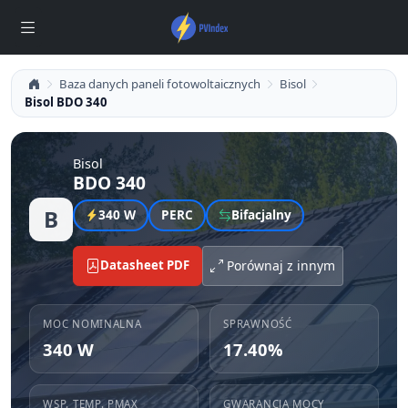
Baza danych paneli fotowoltaicznych
Bisol
Bisol BDO 340
Bisol
BDO 340
B
340 W
PERC
Bifacjalny
Datasheet PDF
Porównaj z innym
MOC NOMINALNA
SPRAWNOŚĆ
340 W
17.40%
WSP. TEMP. PMAX
GWARANCJA MOCY