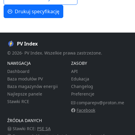
Drukuj specyfikację
PV Index
© 2026- PV Index. Wszelkie prawa zastrzeżone.
NAWIGACJA
ZASOBY
Dashboard
API
Baza modułów PV
Edukacja
Baza magazynów energii
Changelog
Najlepsze panele
Preferencje
Stawki RCE
comparepv@proton.me
Facebook
ŹRÓDŁA DANYCH
Stawki RCE:
PSE SA