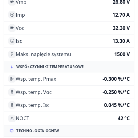
Vmp
26.80 V
Imp
12.70 A
Voc
32.30 V
Isc
13.30 A
Maks. napięcie systemu
1500 V
WSPÓŁCZYNNIKI TEMPERATUROWE
Wsp. temp. Pmax
-0.300 %/°C
Wsp. temp. Voc
-0.250 %/°C
Wsp. temp. Isc
0.045 %/°C
NOCT
42 °C
TECHNOLOGIA OGNIW