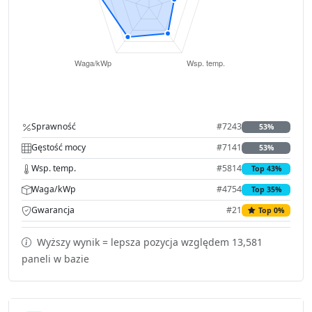
Sprawność
#7243
53%
Gęstość mocy
#7141
53%
Wsp. temp.
#5814
Top 43%
Waga/kWp
#4754
Top 35%
Gwarancja
#21
Top 0%
Wyższy wynik = lepsza pozycja względem 13,581
paneli w bazie