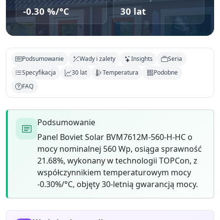
-0.30 %/°C
30 lat
Podsumowanie
Wady i zalety
Insights
Seria
Specyfikacja
30 lat
Temperatura
Podobne
FAQ
Podsumowanie
Panel Boviet Solar BVM7612M-560-H-HC o
mocy nominalnej 560 Wp, osiąga sprawność
21.68%, wykonany w technologii TOPCon, z
współczynnikiem temperaturowym mocy
-0.30%/°C, objęty 30-letnią gwarancją mocy.