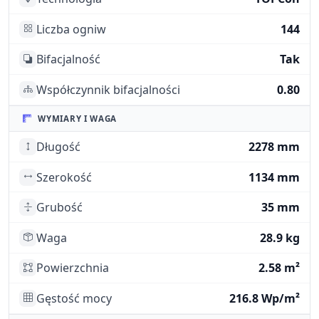
Liczba ogniw
144
Bifacjalność
Tak
Współczynnik bifacjalności
0.80
WYMIARY I WAGA
Długość
2278 mm
Szerokość
1134 mm
Grubość
35 mm
Waga
28.9 kg
Powierzchnia
2.58 m²
Gęstość mocy
216.8 Wp/m²