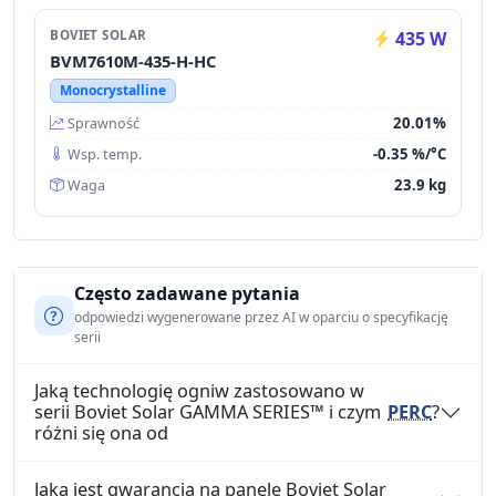
BOVIET SOLAR
435 W
BVM7610M-435-H-HC
Monocrystalline
20.01%
Sprawność
-0.35 %/°C
Wsp. temp.
23.9 kg
Waga
Często zadawane pytania
odpowiedzi wygenerowane przez AI w oparciu o specyfikację
serii
Jaką technologię ogniw zastosowano w
serii Boviet Solar GAMMA SERIES™ i czym
PERC
?
różni się ona od
Jaka jest gwarancja na panele Boviet Solar