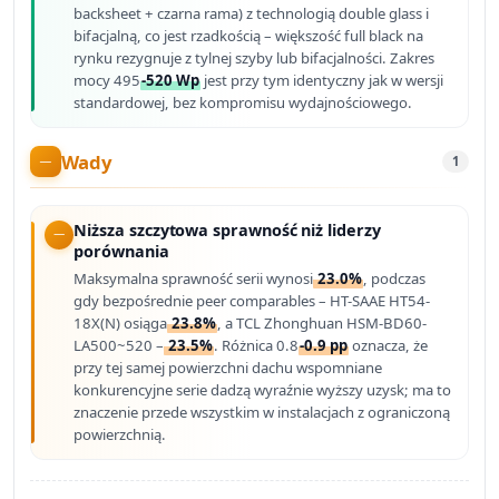
backsheet + czarna rama) z technologią double glass i
bifacjalną, co jest rzadkością – większość full black na
rynku rezygnuje z tylnej szyby lub bifacjalności. Zakres
mocy 495
-520 Wp
jest przy tym identyczny jak w wersji
standardowej, bez kompromisu wydajnościowego.
Wady
1
Niższa szczytowa sprawność niż liderzy
porównania
Maksymalna sprawność serii wynosi
23.0%
, podczas
gdy bezpośrednie peer comparables – HT-SAAE HT54-
18X(N) osiąga
23.8%
, a TCL Zhonghuan HSM-BD60-
LA500~520 –
23.5%
. Różnica 0.8
-0.9 pp
oznacza, że
przy tej samej powierzchni dachu wspomniane
konkurencyjne serie dadzą wyraźnie wyższy uzysk; ma to
znaczenie przede wszystkim w instalacjach z ograniczoną
powierzchnią.