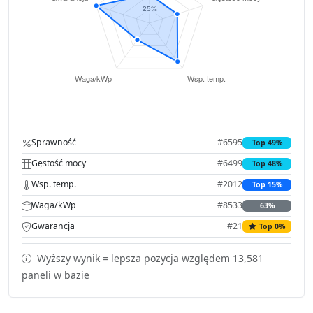
Sprawność
#6595
Top 49%
Gęstość mocy
#6499
Top 48%
Wsp. temp.
#2012
Top 15%
Waga/kWp
#8533
63%
Gwarancja
#21
Top 0%
Wyższy wynik = lepsza pozycja względem 13,581
paneli w bazie