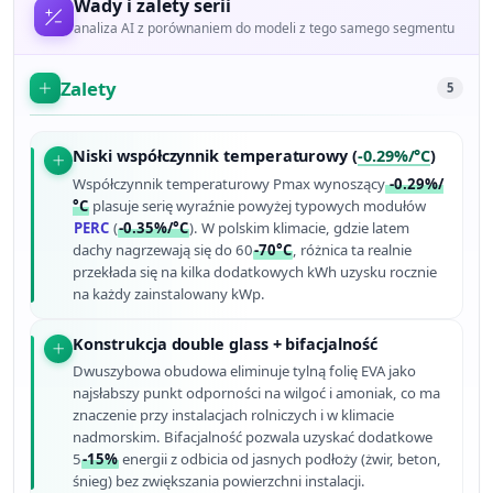
Wady i zalety serii
analiza AI z porównaniem do modeli z tego samego segmentu
Zalety
5
Niski współczynnik temperaturowy (
-0.29%/°C
)
Współczynnik temperaturowy Pmax wynoszący
-0.29%/
°C
plasuje serię wyraźnie powyżej typowych modułów
PERC
(
-0.35%/°C
). W polskim klimacie, gdzie latem
dachy nagrzewają się do 60
-70°C
, różnica ta realnie
przekłada się na kilka dodatkowych kWh uzysku rocznie
na każdy zainstalowany kWp.
Konstrukcja double glass + bifacjalność
Dwuszybowa obudowa eliminuje tylną folię EVA jako
najsłabszy punkt odporności na wilgoć i amoniak, co ma
znaczenie przy instalacjach rolniczych i w klimacie
nadmorskim. Bifacjalność pozwala uzyskać dodatkowe
5
-15%
energii z odbicia od jasnych podłoży (żwir, beton,
śnieg) bez zwiększania powierzchni instalacji.