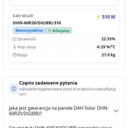
DAH SOLAR
510 W
DHN-60R20/DG(BB)-510
Monocrystalline
Bifacjalny
22.55%
Sprawność
-0.29 %/°C
Wsp. temp.
27.0 kg
Waga
Często zadawane pytania
odpowiedzi wygenerowane przez AI w oparciu o specyfikację
serii
Jaka jest gwarancja na panele DAH Solar DHN-
60R20/DG(BB)?
Czy moduły DHN-60R20/DG(BB) sprawdzą się w