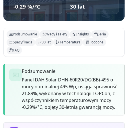
-0.29 %/°C
30 lat
Podsumowanie
Wady i zalety
Insights
Seria
Specyfikacja
30 lat
Temperatura
Podobne
FAQ
Podsumowanie
Panel DAH Solar DHN-60R20/DG(BB)-495 o
mocy nominalnej 495 Wp, osiąga sprawność
21.89%, wykonany w technologii TOPCon, z
współczynnikiem temperaturowym mocy
-0.29%/°C, objęty 30-letnią gwarancją mocy.