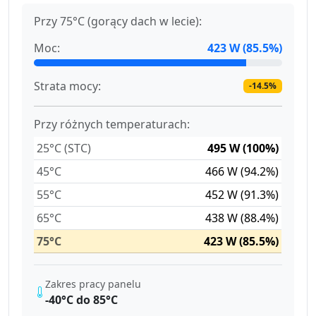
Przy 75°C (gorący dach w lecie):
Moc:
423 W (85.5%)
Strata mocy:
-14.5%
Przy różnych temperaturach:
25°C (STC)
495 W (100%)
45°C
466 W (94.2%)
55°C
452 W (91.3%)
65°C
438 W (88.4%)
75°C
423 W (85.5%)
Zakres pracy panelu
-40°C do 85°C