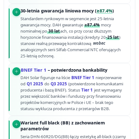
30-letnia gwarancja liniowa mocy (
≥87.4%
)
Standardem rynkowym w segmencie jest 25-letnia
gwarancja mocy. DAH gwarantuje
≥87.4%
mocy
nominalnej po
30 lat
ach, co przy coraz dłuższym
horyzoncie finansowania instalacji (kredyty 20
-25 lat
)
stanowi realną przewagę kontraktową
wobec
analogicznych serii Silfab Commercial NTC oferujących
25-letnią ochronę.
BNEF Tier 1
– potwierdzona bankability
DAH Solar figuruje na liście
BNEF Tier 1
nieprzerwanie
od
Q1 2025
do
Q3 2025
(potwierdzone komunikatami
producenta i bazą BNEF). Status
Tier 1
jest wymagany
przez większość banków i funduszy przy finansowaniu
projektów komercyjnych w Polsce i UE – brak tego
statusu wyklucza producenta z przetargów B2B.
Wariant full black (BB) z zachowaniem
parametrów
Seria DHN-60R20/DG(BB) łączy estetykę all-black (czarny