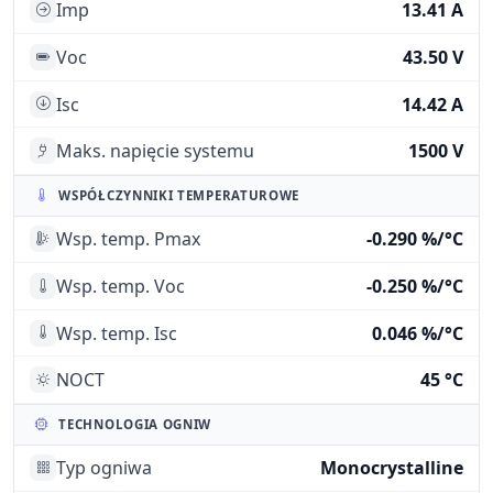
Imp
13.41 A
Voc
43.50 V
Isc
14.42 A
Maks. napięcie systemu
1500 V
WSPÓŁCZYNNIKI TEMPERATUROWE
Wsp. temp. Pmax
-0.290 %/°C
Wsp. temp. Voc
-0.250 %/°C
Wsp. temp. Isc
0.046 %/°C
NOCT
45 °C
TECHNOLOGIA OGNIW
Typ ogniwa
Monocrystalline