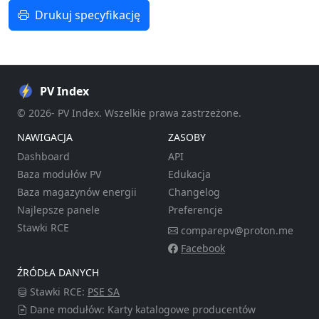
Drukuj specyfikację
PV Index
© 2026- PV Index. Wszelkie prawa zastrzeżone.
NAWIGACJA
ZASOBY
Dashboard
API
Baza modułów PV
Edukacja
Baza magazynów energii
Changelog
Najlepsze panele
Preferencje
Stawki RCE
comparepv@proton.me
Facebook
ŹRÓDŁA DANYCH
Stawki RCE:
PSE SA
Dane modułów: Karty katalogowe producentów