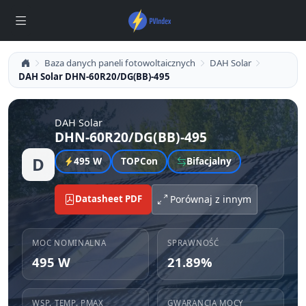
Baza danych paneli fotowoltaicznych
DAH Solar
DAH Solar DHN-60R20/DG(BB)-495
DAH Solar
DHN-60R20/DG(BB)-495
D
495 W
TOPCon
Bifacjalny
Datasheet PDF
Porównaj z innym
MOC NOMINALNA
SPRAWNOŚĆ
495 W
21.89%
WSP. TEMP. PMAX
GWARANCJA MOCY