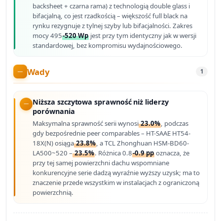
backsheet + czarna rama) z technologią double glass i
bifacjalną, co jest rzadkością – większość full black na
rynku rezygnuje z tylnej szyby lub bifacjalności. Zakres
mocy 495
-520 Wp
jest przy tym identyczny jak w wersji
standardowej, bez kompromisu wydajnościowego.
Wady
1
Niższa szczytowa sprawność niż liderzy
porównania
Maksymalna sprawność serii wynosi
23.0%
, podczas
gdy bezpośrednie peer comparables – HT-SAAE HT54-
18X(N) osiąga
23.8%
, a TCL Zhonghuan HSM-BD60-
LA500~520 –
23.5%
. Różnica 0.8
-0.9 pp
oznacza, że
przy tej samej powierzchni dachu wspomniane
konkurencyjne serie dadzą wyraźnie wyższy uzysk; ma to
znaczenie przede wszystkim w instalacjach z ograniczoną
powierzchnią.