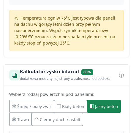
Temperatura ogniw 75°C jest typowa dla paneli
na dachu w gorący letni dzień przy pełnym
nasłonecznieniu. Współczynnik temperaturowy
-0.29%/°C
oznacza, że moc spada o tyle procent na
każdy stopień powyżej 25°C.
Kalkulator zysku bifacial
80%
dodatkowa moc z tylnej strony w zależności od podłoża
Wybierz rodzaj powierzchni pod panelami:
Śnieg / biały żwir
Biały beton
Jasny beton
Trawa
Ciemny dach / asfalt