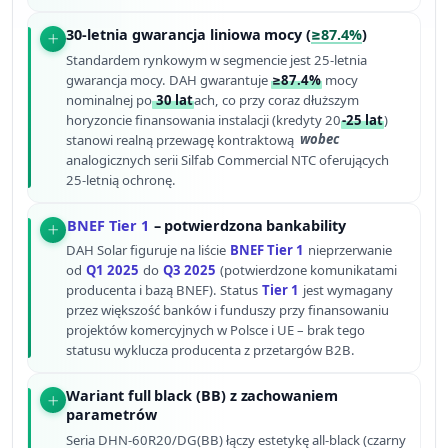
30-letnia gwarancja liniowa mocy (
≥87.4%
)
Standardem rynkowym w segmencie jest 25-letnia
gwarancja mocy. DAH gwarantuje
≥87.4%
mocy
nominalnej po
30 lat
ach, co przy coraz dłuższym
horyzoncie finansowania instalacji (kredyty 20
-25 lat
)
stanowi realną przewagę kontraktową
wobec
analogicznych serii Silfab Commercial NTC oferujących
25-letnią ochronę.
BNEF Tier 1
– potwierdzona bankability
DAH Solar figuruje na liście
BNEF Tier 1
nieprzerwanie
od
Q1 2025
do
Q3 2025
(potwierdzone komunikatami
producenta i bazą BNEF). Status
Tier 1
jest wymagany
przez większość banków i funduszy przy finansowaniu
projektów komercyjnych w Polsce i UE – brak tego
statusu wyklucza producenta z przetargów B2B.
Wariant full black (BB) z zachowaniem
parametrów
Seria DHN-60R20/DG(BB) łączy estetykę all-black (czarny