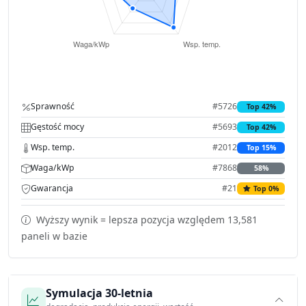
Sprawność
#5726
Top 42%
Gęstość mocy
#5693
Top 42%
Wsp. temp.
#2012
Top 15%
Waga/kWp
#7868
58%
Gwarancja
#21
Top 0%
Wyższy wynik = lepsza pozycja względem 13,581
paneli w bazie
Symulacja 30-letnia