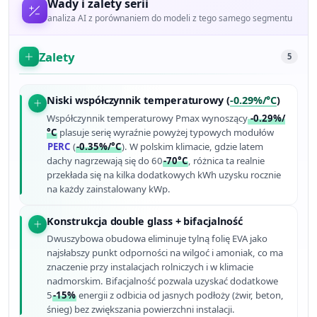
Wady i zalety serii
analiza AI z porównaniem do modeli z tego samego segmentu
Zalety
5
Niski współczynnik temperaturowy (
-0.29%/°C
)
Współczynnik temperaturowy Pmax wynoszący
-0.29%/
°C
plasuje serię wyraźnie powyżej typowych modułów
PERC
(
-0.35%/°C
). W polskim klimacie, gdzie latem
dachy nagrzewają się do 60
-70°C
, różnica ta realnie
przekłada się na kilka dodatkowych kWh uzysku rocznie
na każdy zainstalowany kWp.
Konstrukcja double glass + bifacjalność
Dwuszybowa obudowa eliminuje tylną folię EVA jako
najsłabszy punkt odporności na wilgoć i amoniak, co ma
znaczenie przy instalacjach rolniczych i w klimacie
nadmorskim. Bifacjalność pozwala uzyskać dodatkowe
5
-15%
energii z odbicia od jasnych podłoży (żwir, beton,
śnieg) bez zwiększania powierzchni instalacji.