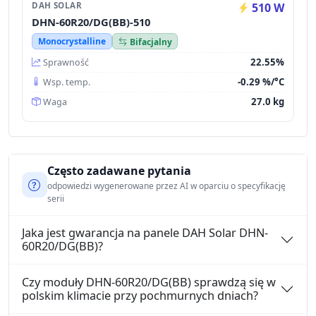
DAH SOLAR
510 W
DHN-60R20/DG(BB)-510
Monocrystalline
Bifacjalny
22.55%
Sprawność
-0.29 %/°C
Wsp. temp.
27.0 kg
Waga
Często zadawane pytania
odpowiedzi wygenerowane przez AI w oparciu o specyfikację
serii
Jaka jest gwarancja na panele DAH Solar DHN-
60R20/DG(BB)?
Czy moduły DHN-60R20/DG(BB) sprawdzą się w
polskim klimacie przy pochmurnych dniach?