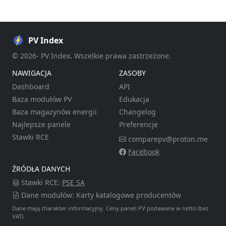
PV Index
© 2026- PV Index. Wszelkie prawa zastrzeżone.
NAWIGACJA
ZASOBY
Dashboard
API
Baza modułów PV
Edukacja
Baza magazynów energii
Changelog
Najlepsze panele
Preferencje
Stawki RCE
comparepv@proton.me
Facebook
ŹRÓDŁA DANYCH
Stawki RCE:
PSE SA
Dane modułów: Karty katalogowe producentów
Dane mają charakter informacyjny. Ceny paneli PV podawane w netto (bez
VAT).