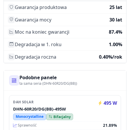
Gwarancja produktowa
25 lat
Gwarancja mocy
30 lat
Moc na koniec gwarancji
87.4%
Degradacja w 1. roku
1.00%
Degradacja roczna
0.40%/rok
Podobne panele
ta sama seria (DHN-60R20/DG(BB))
DAH SOLAR
495 W
DHN-60R20/DG(BB)-495W
Monocrystalline
Bifacjalny
21.89%
Sprawność