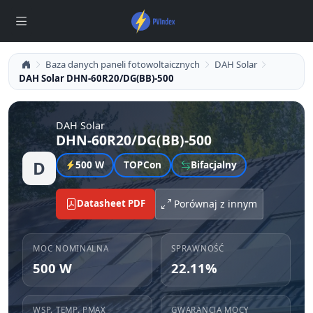
Baza danych paneli fotowoltaicznych
DAH Solar
DAH Solar DHN-60R20/DG(BB)-500
DAH Solar
DHN-60R20/DG(BB)-500
D
500 W
TOPCon
Bifacjalny
Datasheet PDF
Porównaj z innym
MOC NOMINALNA
SPRAWNOŚĆ
500 W
22.11%
WSP. TEMP. PMAX
GWARANCJA MOCY