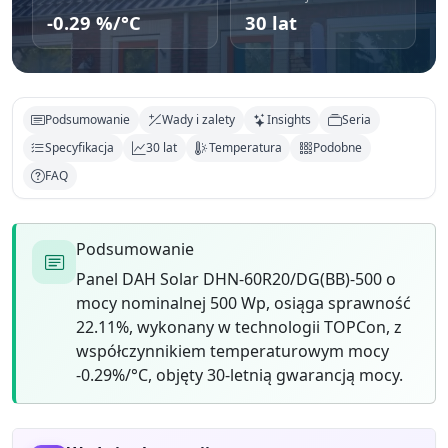
-0.29 %/°C
30 lat
Podsumowanie
Wady i zalety
Insights
Seria
Specyfikacja
30 lat
Temperatura
Podobne
FAQ
Podsumowanie
Panel DAH Solar DHN-60R20/DG(BB)-500 o
mocy nominalnej 500 Wp, osiąga sprawność
22.11%, wykonany w technologii TOPCon, z
współczynnikiem temperaturowym mocy
-0.29%/°C, objęty 30-letnią gwarancją mocy.