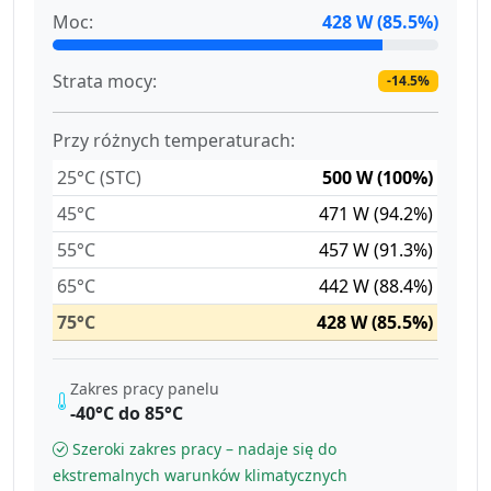
Moc:
428 W (85.5%)
Strata mocy:
-14.5%
Przy różnych temperaturach:
25°C (STC)
500 W (100%)
45°C
471 W (94.2%)
55°C
457 W (91.3%)
65°C
442 W (88.4%)
75°C
428 W (85.5%)
Zakres pracy panelu
-40°C do 85°C
Szeroki zakres pracy – nadaje się do
ekstremalnych warunków klimatycznych