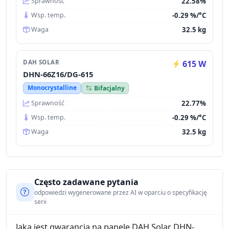
22.58%
Sprawność
-0.29 %/°C
Wsp. temp.
32.5 kg
Waga
DAH SOLAR
615 W
DHN-66Z16/DG-615
Monocrystalline
Bifacjalny
22.77%
Sprawność
-0.29 %/°C
Wsp. temp.
32.5 kg
Waga
Często zadawane pytania
odpowiedzi wygenerowane przez AI w oparciu o specyfikację
serii
Jaka jest gwarancja na panele DAH Solar DHN-