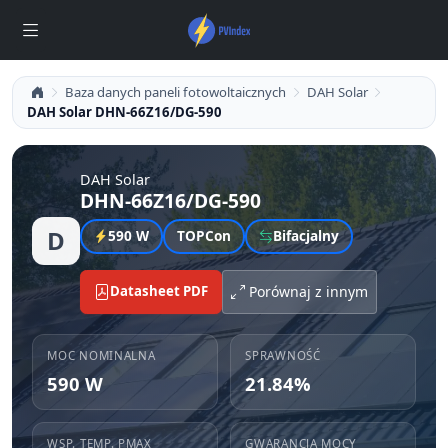
Baza danych paneli fotowoltaicznych
DAH Solar
DAH Solar DHN-66Z16/DG-590
DAH Solar
DHN-66Z16/DG-590
D
590 W
TOPCon
Bifacjalny
Datasheet PDF
Porównaj z innym
MOC NOMINALNA
SPRAWNOŚĆ
590 W
21.84%
WSP. TEMP. PMAX
GWARANCJA MOCY