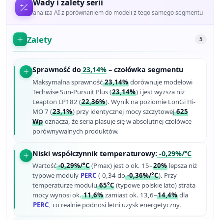
Wady i zalety serii
analiza AI z porównaniem do modeli z tego samego segmentu
Zalety
5
Sprawność do
23,14%
– czołówka segmentu
Maksymalna sprawność
23,14%
dorównuje modelowi
Techwise Sun-Pursuit Plus (
23,14%
) i jest wyższa niż
Leapton LP182 (
22,36%
). Wynik na poziomie LonGi Hi-
MO 7 (
23,1%
) przy identycznej mocy szczytowej
625
Wp
oznacza, że seria plasuje się w absolutnej czołówce
porównywalnych produktów.
Niski współczynnik temperaturowy:
-0,29%/°C
Wartość
-0,29%/°C
(Pmax) jest o ok. 15–
20%
lepsza niż
typowe moduły
PERC
(-0,34 do
-0,36%/°C
). Przy
temperaturze modułu
65°C
(typowe polskie lato) strata
mocy wynosi ok.
11,6%
zamiast ok. 13,6–
14,4%
dla
PERC
, co realnie podnosi letni uzysk energetyczny.