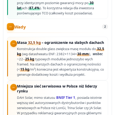
przy identycznym poziomie gwarancji mocy po
30
lat
ach (
87,4%
). To korzystna relacja dla inwestora
porównującego TCO (całkowity koszt posiadania).
Wady
2
Masa
32,5 kg
– ograniczenie na słabych dachach
Konstrukcja double glass zwiększa masę modułu do
32,5
kg
(wg datasheeatu ENF: 2382×1134×
30 mm
),
wobec
~22–
25 kg
typowych modułów jednoszybo wych
framed. Na starszych dachach o ograniczonej nośności
(<
15 kg
/m²) konieczna jest ekspertyza konstrukcyjna, co
generuje dodatkowy koszt i wydłuża projekt.
Mniejsza sieć serwisowa w Polsce niż liderzy
rynku
DAH Solar, mimo statusu
BNEF Tier 1
, posiada istotnie
węższą sieć autoryzowanych dystrybutorów i punktów
serwisowych w Polsce niż LonGi, Trina Solar czy JA Solar.
W przypadku reklamacji gwarancyjnych poza głównymi