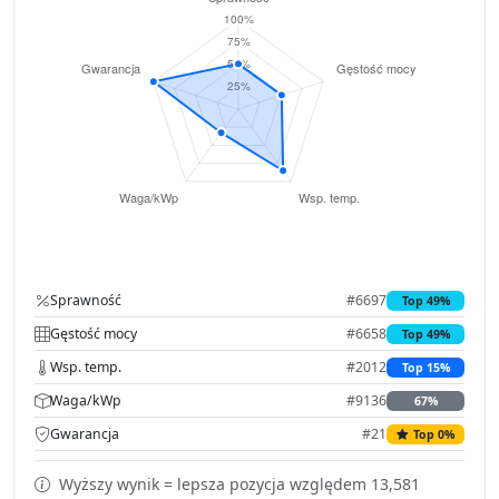
Sprawność
#6697
Top 49%
Gęstość mocy
#6658
Top 49%
Wsp. temp.
#2012
Top 15%
Waga/kWp
#9136
67%
Gwarancja
#21
Top 0%
Wyższy wynik = lepsza pozycja względem 13,581