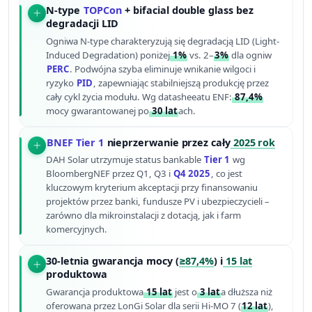
N-type
TOPCon
+ bifacial double glass bez
degradacji LID
Ogniwa N-type charakteryzują się degradacją LID (Light-
Induced Degradation) poniżej
1%
vs. 2–
3%
dla ogniw
PERC
. Podwójna szyba eliminuje wnikanie wilgoci i
ryzyko
PID
, zapewniając stabilniejszą produkcję przez
cały cykl życia modułu. Wg datasheeatu ENF:
87,4%
mocy gwarantowanej po
30 lat
ach.
BNEF Tier 1
nieprzerwanie przez cały
2025 rok
DAH Solar utrzymuje status bankable
Tier 1
wg
BloombergNEF przez Q1, Q3 i
Q4 2025
, co jest
kluczowym kryterium akceptacji przy finansowaniu
projektów przez banki, fundusze PV i ubezpieczycieli –
zarówno dla mikroinstalacji z dotacją, jak i farm
komercyjnych.
30-letnia gwarancja mocy (
≥87,4%
) i
15 lat
produktowa
Gwarancja produktowa
15 lat
jest o
3 lat
a dłuższa niż
oferowana przez LonGi Solar dla serii Hi-MO 7 (
12 lat
),