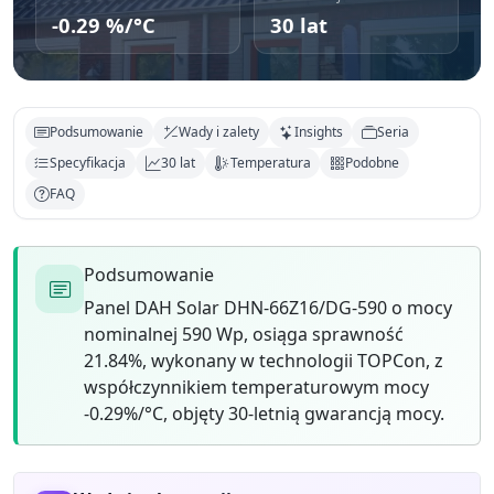
-0.29 %/°C
30 lat
Podsumowanie
Wady i zalety
Insights
Seria
Specyfikacja
30 lat
Temperatura
Podobne
FAQ
Podsumowanie
Panel DAH Solar DHN-66Z16/DG-590 o mocy
nominalnej 590 Wp, osiąga sprawność
21.84%, wykonany w technologii TOPCon, z
współczynnikiem temperaturowym mocy
-0.29%/°C, objęty 30-letnią gwarancją mocy.