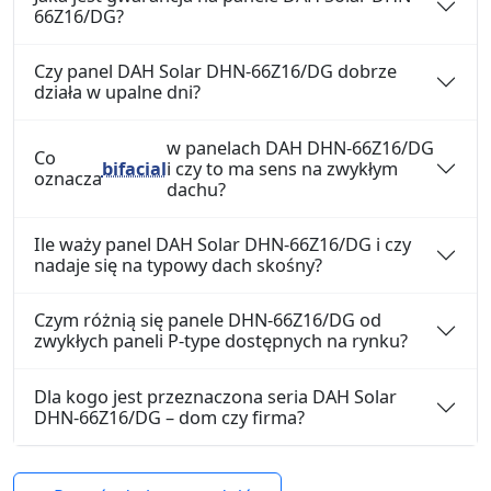
66Z16/DG?
Czy panel DAH Solar DHN-66Z16/DG dobrze
działa w upalne dni?
w panelach DAH DHN-66Z16/DG
Co
bifacial
i czy to ma sens na zwykłym
oznacza
dachu?
Ile waży panel DAH Solar DHN-66Z16/DG i czy
nadaje się na typowy dach skośny?
Czym różnią się panele DHN-66Z16/DG od
zwykłych paneli P-type dostępnych na rynku?
Dla kogo jest przeznaczona seria DAH Solar
DHN-66Z16/DG – dom czy firma?