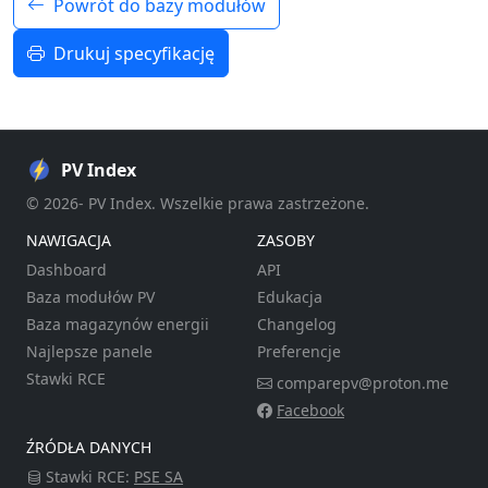
Powrót do bazy modułów
Drukuj specyfikację
PV Index
© 2026- PV Index. Wszelkie prawa zastrzeżone.
NAWIGACJA
ZASOBY
Dashboard
API
Baza modułów PV
Edukacja
Baza magazynów energii
Changelog
Najlepsze panele
Preferencje
Stawki RCE
comparepv@proton.me
Facebook
ŹRÓDŁA DANYCH
Stawki RCE:
PSE SA