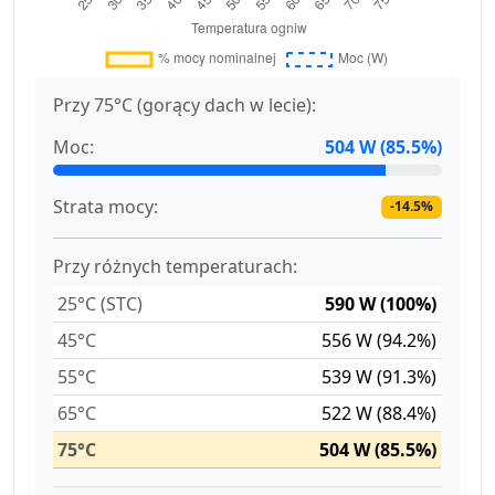
Przy 75°C (gorący dach w lecie):
Moc:
504 W (85.5%)
Strata mocy:
-14.5%
Przy różnych temperaturach:
25°C (STC)
590 W (100%)
45°C
556 W (94.2%)
55°C
539 W (91.3%)
65°C
522 W (88.4%)
75°C
504 W (85.5%)