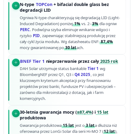
N-type
TOPCon
+ bifacial double glass bez
degradacji LID
Ogniwa N-type charakteryzują się degradacją LID (Light-
Induced Degradation) poniżej
1%
vs. 2–
3%
dla ogniw
PERC
. Podwójna szyba eliminuje wnikanie wilgoci i
ryzyko
PID
, zapewniając stabilniejszą produkcję przez
cały cykl życia modułu. Wg datasheeatu ENF:
87,4%
mocy gwarantowanej po
30 lat
ach.
BNEF Tier 1
nieprzerwanie przez cały
2025 rok
DAH Solar utrzymuje status bankable
Tier 1
wg
BloombergNEF przez Q1, Q3 i
Q4 2025
, co jest
kluczowym kryterium akceptacji przy finansowaniu
projektów przez banki, fundusze PV i ubezpieczycieli –
zarówno dla mikroinstalacji z dotacją, jak i farm
komercyjnych.
30-letnia gwarancja mocy (
≥87,4%
) i
15 lat
produktowa
Gwarancja produktowa
15 lat
jest o
3 lat
a dłuższa niż
oferowana przez LonGi Solar dla serii Hi-MO 7 (
12 lat
),