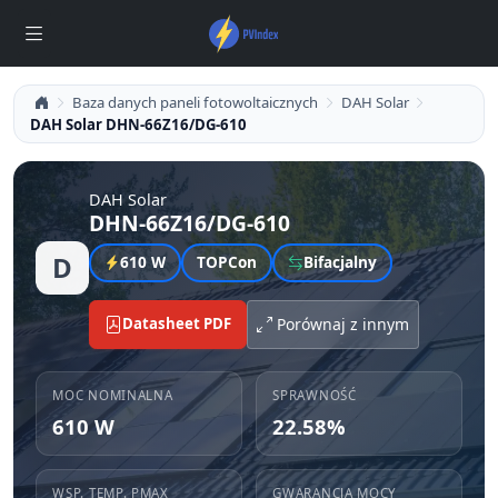
Baza danych paneli fotowoltaicznych
DAH Solar
DAH Solar DHN-66Z16/DG-610
DAH Solar
DHN-66Z16/DG-610
D
610 W
TOPCon
Bifacjalny
Datasheet PDF
Porównaj z innym
MOC NOMINALNA
SPRAWNOŚĆ
610 W
22.58%
WSP. TEMP. PMAX
GWARANCJA MOCY