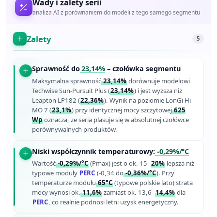
Wady i zalety serii
analiza AI z porównaniem do modeli z tego samego segmentu
Zalety
5
Sprawność do
23,14%
– czołówka segmentu
Maksymalna sprawność
23,14%
dorównuje modelowi
Techwise Sun-Pursuit Plus (
23,14%
) i jest wyższa niż
Leapton LP182 (
22,36%
). Wynik na poziomie LonGi Hi-
MO 7 (
23,1%
) przy identycznej mocy szczytowej
625
Wp
oznacza, że seria plasuje się w absolutnej czołówce
porównywalnych produktów.
Niski współczynnik temperaturowy:
-0,29%/°C
Wartość
-0,29%/°C
(Pmax) jest o ok. 15–
20%
lepsza niż
typowe moduły
PERC
(-0,34 do
-0,36%/°C
). Przy
temperaturze modułu
65°C
(typowe polskie lato) strata
mocy wynosi ok.
11,6%
zamiast ok. 13,6–
14,4%
dla
PERC
, co realnie podnosi letni uzysk energetyczny.