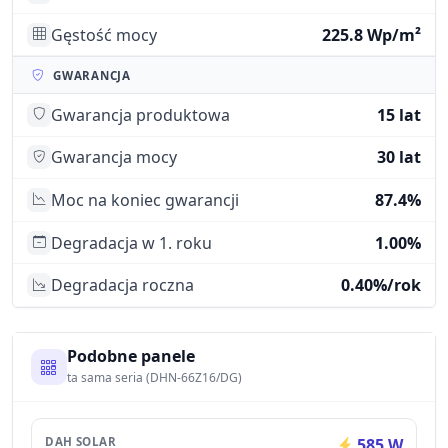
Gęstość mocy
225.8 Wp/m²
GWARANCJA
Gwarancja produktowa
15 lat
Gwarancja mocy
30 lat
Moc na koniec gwarancji
87.4%
Degradacja w 1. roku
1.00%
Degradacja roczna
0.40%/rok
Podobne panele
ta sama seria (DHN-66Z16/DG)
DAH SOLAR
585 W