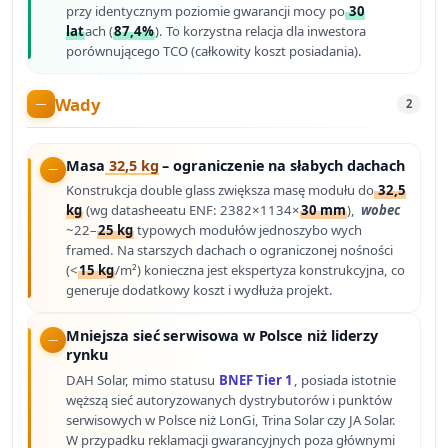
przy identycznym poziomie gwarancji mocy po
30
lat
ach (
87,4%
). To korzystna relacja dla inwestora
porównującego TCO (całkowity koszt posiadania).
Wady
2
Masa
32,5 kg
– ograniczenie na słabych dachach
Konstrukcja double glass zwiększa masę modułu do
32,5
kg
(wg datasheeatu ENF: 2382×1134×
30 mm
),
wobec
~22–
25 kg
typowych modułów jednoszybo wych
framed. Na starszych dachach o ograniczonej nośności
(<
15 kg
/m²) konieczna jest ekspertyza konstrukcyjna, co
generuje dodatkowy koszt i wydłuża projekt.
Mniejsza sieć serwisowa w Polsce niż liderzy
rynku
DAH Solar, mimo statusu
BNEF Tier 1
, posiada istotnie
węższą sieć autoryzowanych dystrybutorów i punktów
serwisowych w Polsce niż LonGi, Trina Solar czy JA Solar.
W przypadku reklamacji gwarancyjnych poza głównymi