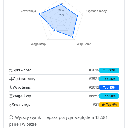
Sprawność
#3619
Top 27%
Gęstość mocy
#3521
Top 26%
Wsp. temp.
#2012
Top 15%
Waga/kWp
#6852
Top 50%
Gwarancja
#21
Top 0%
Wyższy wynik = lepsza pozycja względem 13,581
paneli w bazie