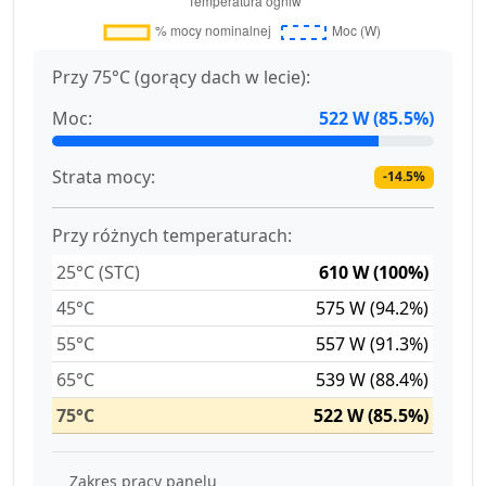
Przy 75°C (gorący dach w lecie):
Moc:
522 W (85.5%)
Strata mocy:
-14.5%
Przy różnych temperaturach:
25°C (STC)
610 W (100%)
45°C
575 W (94.2%)
55°C
557 W (91.3%)
65°C
539 W (88.4%)
75°C
522 W (85.5%)
Zakres pracy panelu