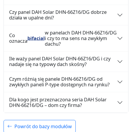
Czy panel DAH Solar DHN-66Z16/DG dobrze
działa w upalne dni?
w panelach DAH DHN-66Z16/DG
Co
bifacial
i czy to ma sens na zwykłym
oznacza
dachu?
Ile waży panel DAH Solar DHN-66Z16/DG i czy
nadaje się na typowy dach skośny?
Czym różnią się panele DHN-66Z16/DG od
zwykłych paneli P-type dostępnych na rynku?
Dla kogo jest przeznaczona seria DAH Solar
DHN-66Z16/DG – dom czy firma?
Powrót do bazy modułów