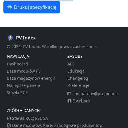
Drukuj specyfikację
PV Index
© 2026- PV Index. Wszelkie prawa zastrzeżone.
NAWIGACJA
ZASOBY
Dashboard
API
Baza modułów PV
Edukacja
Baza magazynów energii
Changelog
Najlepsze panele
Preferencje
Stawki RCE
comparepv@proton.me
Facebook
ŹRÓDŁA DANYCH
Stawki RCE:
PSE SA
Dane modułów: Karty katalogowe producentów