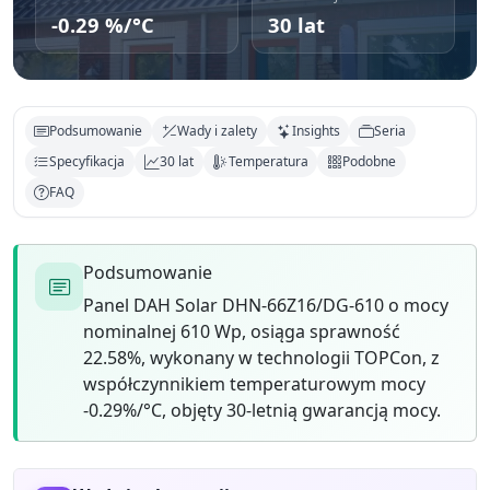
-0.29 %/°C
30 lat
Podsumowanie
Wady i zalety
Insights
Seria
Specyfikacja
30 lat
Temperatura
Podobne
FAQ
Podsumowanie
Panel DAH Solar DHN-66Z16/DG-610 o mocy
nominalnej 610 Wp, osiąga sprawność
22.58%, wykonany w technologii TOPCon, z
współczynnikiem temperaturowym mocy
-0.29%/°C, objęty 30-letnią gwarancją mocy.