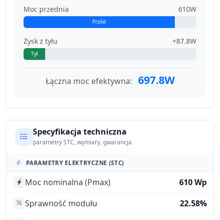
Moc przednia
610W
Przód
Zysk z tyłu
+87.8W
Tył
697.8W
Łączna moc efektywna:
Specyfikacja techniczna
parametry STC, wymiary, gwarancja
PARAMETRY ELEKTRYCZNE (STC)
Moc nominalna (Pmax)
610 Wp
Sprawność modułu
22.58%