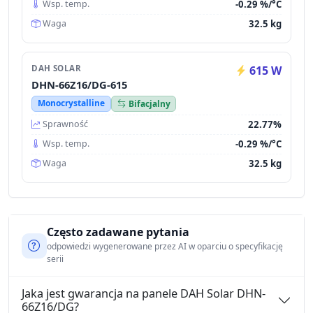
-0.29 %/°C
Wsp. temp.
32.5 kg
Waga
DAH SOLAR
615 W
DHN-66Z16/DG-615
Monocrystalline
Bifacjalny
22.77%
Sprawność
-0.29 %/°C
Wsp. temp.
32.5 kg
Waga
Często zadawane pytania
odpowiedzi wygenerowane przez AI w oparciu o specyfikację
serii
Jaka jest gwarancja na panele DAH Solar DHN-
66Z16/DG?