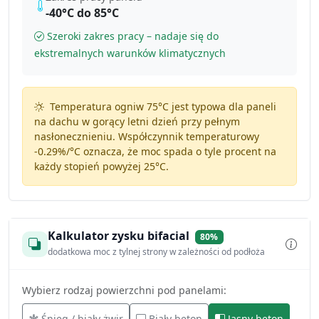
-40°C do 85°C
Szeroki zakres pracy – nadaje się do
ekstremalnych warunków klimatycznych
Temperatura ogniw 75°C jest typowa dla paneli
na dachu w gorący letni dzień przy pełnym
nasłonecznieniu. Współczynnik temperaturowy
-0.29%/°C
oznacza, że moc spada o tyle procent na
każdy stopień powyżej 25°C.
Kalkulator zysku bifacial
80%
dodatkowa moc z tylnej strony w zależności od podłoża
Wybierz rodzaj powierzchni pod panelami:
Śnieg / biały żwir
Biały beton
Jasny beton