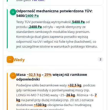
Odporność mechaniczna potwierdzona TÜV:
5400/
2400 Pa
Testy TÜV potwierdzają wytrzymałość
5400 Pa
od
przodu i
2400 Pa
od tyłu – wynik identyczny ze
standardem ramkowych modułów klasy premium.
Konstrukcja dual glass zapewnia ponadto wyższą
odporność na UV i wilgoć niż folie tylne (backsheet), co
jest szczególnie istotne w warunkach polskiego klimatu.
Wady
2
Masa
~32,5 kg
–
25%
więcej niż ramkowe
odpowiedniki
Podwójne szkło bezramkowe waży
~32,5 kg
, podczas
gdy ramkowe moduły o porównywalnej mocy (np.
LONGi Hi-MO 7 625M) ważą ~25–
26 kg
. Różnica ~6–
7
kg
na panel przy dużej instalacji (np. 20 szt.) oznacza
dodatkowe
~130 kg
obciążenia dachu i trudniejszą
logistykę montażu na wysokości.