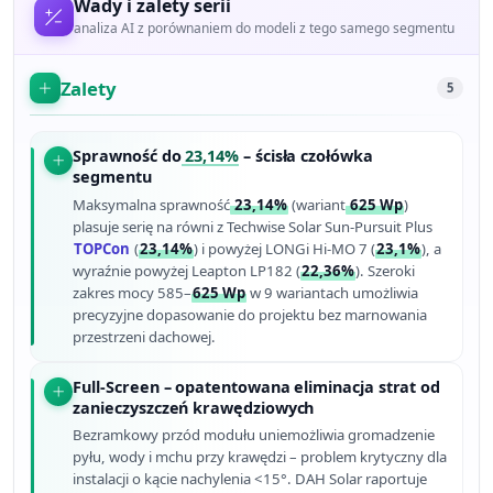
Wady i zalety serii
analiza AI z porównaniem do modeli z tego samego segmentu
Zalety
5
Sprawność do
23,14%
– ścisła czołówka
segmentu
Maksymalna sprawność
23,14%
(wariant
625 Wp
)
plasuje serię na równi z Techwise Solar Sun-Pursuit Plus
TOPCon
(
23,14%
) i powyżej LONGi Hi-MO 7 (
23,1%
), a
wyraźnie powyżej Leapton LP182 (
22,36%
). Szeroki
zakres mocy 585–
625 Wp
w 9 wariantach umożliwia
precyzyjne dopasowanie do projektu bez marnowania
przestrzeni dachowej.
Full-Screen – opatentowana eliminacja strat od
zanieczyszczeń krawędziowych
Bezramkowy przód modułu uniemożliwia gromadzenie
pyłu, wody i mchu przy krawędzi – problem krytyczny dla
instalacji o kącie nachylenia <15°. DAH Solar raportuje