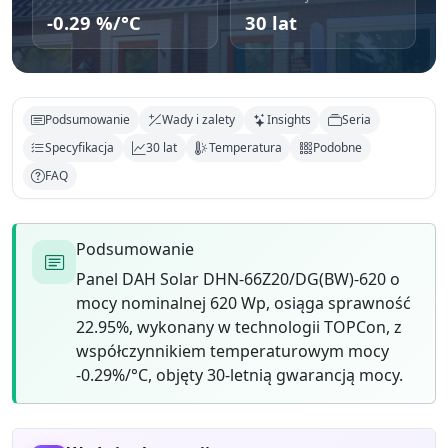
-0.29 %/°C
30 lat
Podsumowanie
Wady i zalety
Insights
Seria
Specyfikacja
30 lat
Temperatura
Podobne
FAQ
Podsumowanie
Panel DAH Solar DHN-66Z20/DG(BW)-620 o
mocy nominalnej 620 Wp, osiąga sprawność
22.95%, wykonany w technologii TOPCon, z
współczynnikiem temperaturowym mocy
-0.29%/°C, objęty 30-letnią gwarancją mocy.