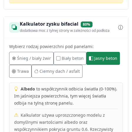
Kalkulator zysku bifacial
80%
dodatkowa moc z tylnej strony w zależności od podłoża
Wybierz rodzaj powierzchni pod panelami:
Śnieg / biały żwir
Biały beton
Jasny beton
Trawa
Ciemny dach / asfalt
Albedo
to współczynnik odbicia światła (0-100%).
Im jaśniejsza powierzchnia, tym więcej światła
odbija na tylną stronę panelu.
Kalkulator używa uproszczonego modelu z
domyślnymi wartościami albedo oraz
współczynnikiem pokrycia gruntu 0.6. Rzeczywisty