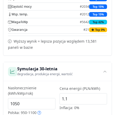
Gęstość mocy
#2034
Top 15%
Wsp. temp.
#2012
Top 15%
Waga/kWp
#5642
Top 42%
Gwarancja
#21
Top 0%
Wyższy wynik = lepsza pozycja względem 13,581
paneli w bazie
Symulacja 30-letnia
degradacja, produkcja energii, wartość
Nasłonecznienie
Cena energii (PLN/kWh)
(kWh/kWp/rok)
Inflacja:
0%
Polska: 950-1100