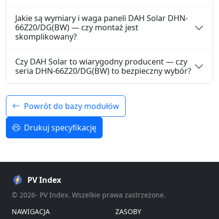
Jakie są wymiary i waga paneli DAH Solar DHN-
66Z20/DG(BW) — czy montaż jest
skomplikowany?
Czy DAH Solar to wiarygodny producent — czy
seria DHN-66Z20/DG(BW) to bezpieczny wybór?
Powrót do bazy modułów
Drukuj specyfikację
PV Index
© 2026- PV Index. Wszelkie prawa zastrzeżone.
NAWIGACJA
ZASOBY