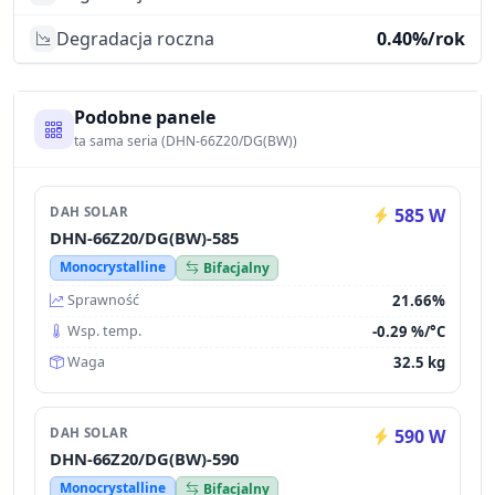
Degradacja roczna
0.40%/rok
Podobne panele
ta sama seria (DHN-66Z20/DG(BW))
DAH SOLAR
585 W
DHN-66Z20/DG(BW)-585
Monocrystalline
Bifacjalny
21.66%
Sprawność
-0.29 %/°C
Wsp. temp.
32.5 kg
Waga
DAH SOLAR
590 W
DHN-66Z20/DG(BW)-590
Monocrystalline
Bifacjalny