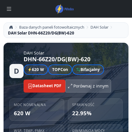
Baza danych paneli fotowoltaicznych
DAH Solar
DAH Solar DHN-66Z20/DG(BW)-620
DAH Solar
DHN-66Z20/DG(BW)-620
D
620 W
TOPCon
Bifacjalny
Datasheet PDF
Porównaj z innym
MOC NOMINALNA
SPRAWNOŚĆ
620 W
22.95%
WSP. TEMP. PMAX
GWARANCJA MOCY