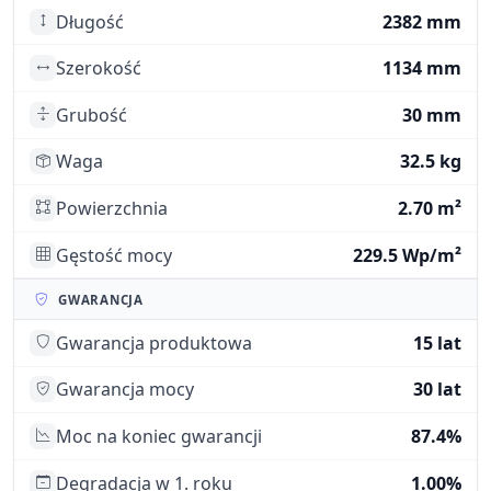
Długość
2382 mm
Szerokość
1134 mm
Grubość
30 mm
Waga
32.5 kg
Powierzchnia
2.70 m²
Gęstość mocy
229.5 Wp/m²
GWARANCJA
Gwarancja produktowa
15 lat
Gwarancja mocy
30 lat
Moc na koniec gwarancji
87.4%
Degradacja w 1. roku
1.00%