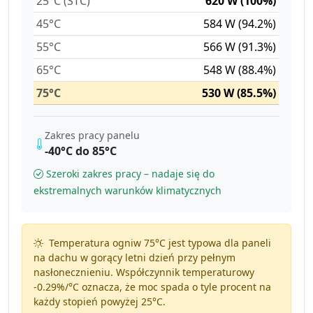
25°C (STC)
620 W (100%)
45°C
584 W (94.2%)
55°C
566 W (91.3%)
65°C
548 W (88.4%)
75°C
530 W (85.5%)
Zakres pracy panelu
-40°C do 85°C
Szeroki zakres pracy – nadaje się do
ekstremalnych warunków klimatycznych
Temperatura ogniw 75°C jest typowa dla paneli
na dachu w gorący letni dzień przy pełnym
nasłonecznieniu. Współczynnik temperaturowy
-0.29%/°C
oznacza, że moc spada o tyle procent na
każdy stopień powyżej 25°C.