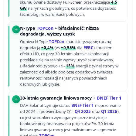
skumulowane dostawy Full-Screen przekraczające
4,5
GW
na rynkach globalnych, co potwierdza dojrzałość
technologii w warunkach polowych.
N-Type
TOPCon
+ bifacialność: niższa
degradacja, wyższy uzysk
Ogniwa N-Type
TOPCon
charakteryzują się roczną
degradacją
~0,4%
(vs
~0,55%
dla
PERC
) i brakiem
efektu LID, co przy 30-letnim okresie eksploatacji
przekłada się na realnie wyższy uzysk skumulowany.
Bifacialność (typowo +5–
15%
energii z tylnej strony w
zależności od albedo podłoża) dodatkowo zwiększa
rentowność instalacji na jasnych powierzchniach
dachowych lub grysie.
30-letnia gwarancja liniowa mocy +
BNEF Tier 1
DAH Solar utrzymuje status
BNEF Tier 1
nieprzerwanie
od 2024 r. (potwierdzony Q1–
Q4 2025
oraz
Q1 2026
),
co jest warunkiem wymaganym przez instytucje
bankowe przy finansowaniu projektów PV. 30-letnia
liniowa gwarancja mocy jest maksimum w segmencie
dual glass
TOPCon
.