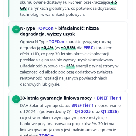
skumulowane dostawy Full-Screen przekraczające
4,5
GW
na rynkach globalnych, co potwierdza dojrzałość
technologii w warunkach polowych.
N-Type
TOPCon
+ bifacialność: niższa
degradacja, wyższy uzysk
Ogniwa N-Type
TOPCon
charakteryzują się roczną
degradacją
~0,4%
(vs
~0,55%
dla
PERC
) i brakiem
efektu LID, co przy 30-letnim okresie eksploatacji
przekłada się na realnie wyższy uzysk skumulowany.
Bifacialność (typowo +5–
15%
energii z tylnej strony w
zależności od albedo podłoża) dodatkowo zwiększa
rentowność instalacji na jasnych powierzchniach
dachowych lub grysie.
30-letnia gwarancja liniowa mocy +
BNEF Tier 1
DAH Solar utrzymuje status
BNEF Tier 1
nieprzerwanie
od 2024 r. (potwierdzony Q1–
Q4 2025
oraz
Q1 2026
),
co jest warunkiem wymaganym przez instytucje
bankowe przy finansowaniu projektów PV. 30-letnia
liniowa gwarancja mocy jest maksimum w segmencie
dual glass
TOPCon
.