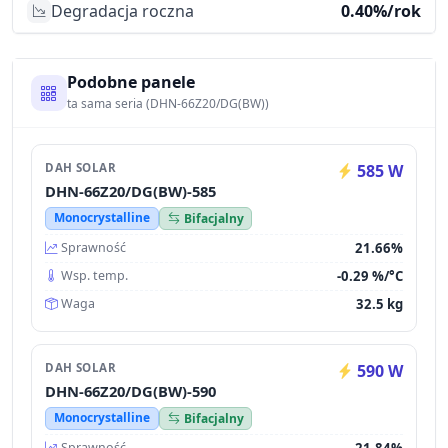
Degradacja roczna
0.40%/rok
Podobne panele
ta sama seria (DHN-66Z20/DG(BW))
DAH SOLAR
585 W
DHN-66Z20/DG(BW)-585
Monocrystalline
Bifacjalny
21.66%
Sprawność
-0.29 %/°C
Wsp. temp.
32.5 kg
Waga
DAH SOLAR
590 W
DHN-66Z20/DG(BW)-590
Monocrystalline
Bifacjalny
21.84%
Sprawność