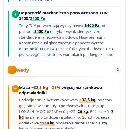
Odporność mechaniczna potwierdzona TÜV:
5400/
2400 Pa
Testy TÜV potwierdzają wytrzymałość
5400 Pa
od
przodu i
2400 Pa
od tyłu – wynik identyczny ze
standardem ramkowych modułów klasy premium.
Konstrukcja dual glass zapewnia ponadto wyższą
odporność na UV i wilgoć niż folie tylne (backsheet), co
jest szczególnie istotne w warunkach polskiego klimatu.
Wady
2
Masa
~32,5 kg
–
25%
więcej niż ramkowe
odpowiedniki
Podwójne szkło bezramkowe waży
~32,5 kg
, podczas
gdy ramkowe moduły o porównywalnej mocy (np.
LONGi Hi-MO 7 625M) ważą ~25–
26 kg
. Różnica ~6–
7
kg
na panel przy dużej instalacji (np. 20 szt.) oznacza
dodatkowe
~130 kg
obciążenia dachu i trudniejszą
logistykę montażu na wysokości.