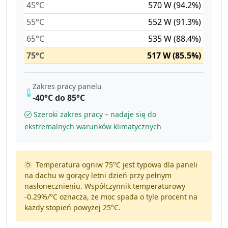
45°C
570 W (94.2%)
55°C
552 W (91.3%)
65°C
535 W (88.4%)
75°C
517 W (85.5%)
Zakres pracy panelu
-40°C do 85°C
Szeroki zakres pracy – nadaje się do
ekstremalnych warunków klimatycznych
Temperatura ogniw 75°C jest typowa dla paneli
na dachu w gorący letni dzień przy pełnym
nasłonecznieniu. Współczynnik temperaturowy
-0.29%/°C
oznacza, że moc spada o tyle procent na
każdy stopień powyżej 25°C.