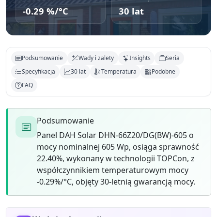
-0.29 %/°C
30 lat
Podsumowanie
Wady i zalety
Insights
Seria
Specyfikacja
30 lat
Temperatura
Podobne
FAQ
Podsumowanie
Panel DAH Solar DHN-66Z20/DG(BW)-605 o
mocy nominalnej 605 Wp, osiąga sprawność
22.40%, wykonany w technologii TOPCon, z
współczynnikiem temperaturowym mocy
-0.29%/°C, objęty 30-letnią gwarancją mocy.