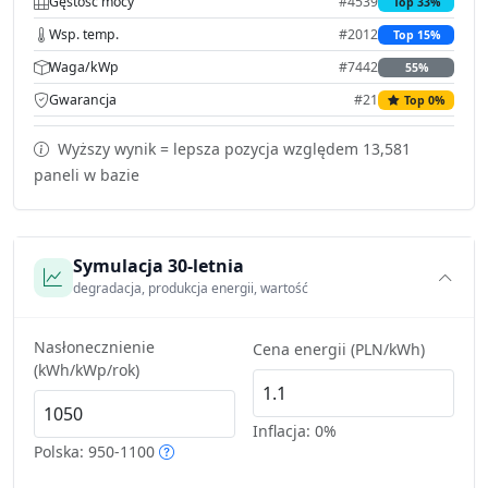
Gęstość mocy
#4539
Top 33%
Wsp. temp.
#2012
Top 15%
Waga/kWp
#7442
55%
Gwarancja
#21
Top 0%
Wyższy wynik = lepsza pozycja względem 13,581
paneli w bazie
Symulacja 30-letnia
degradacja, produkcja energii, wartość
Nasłonecznienie
Cena energii (PLN/kWh)
(kWh/kWp/rok)
Inflacja:
0%
Polska: 950-1100