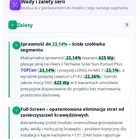
Wady i zalety serii
analiza AI z porównaniem do modeli z tego samego segmentu
Zalety
5
Sprawność do
23,14%
– ścisła czołówka
segmentu
Maksymalna sprawność
23,14%
(wariant
625 Wp
)
plasuje serię na równi z Techwise Solar Sun-Pursuit Plus
TOPCon
(
23,14%
) i powyżej LONGi Hi-MO 7 (
23,1%
), a
wyraźnie powyżej Leapton LP182 (
22,36%
). Szeroki
zakres mocy 585–
625 Wp
w 9 wariantach umożliwia
precyzyjne dopasowanie do projektu bez marnowania
przestrzeni dachowej.
Full-Screen – opatentowana eliminacja strat od
zanieczyszczeń krawędziowych
Bezramkowy przód modułu uniemożliwia gromadzenie
pyłu, wody i mchu przy krawędzi – problem krytyczny dla
instalacji o kącie nachylenia <15°. DAH Solar raportuje