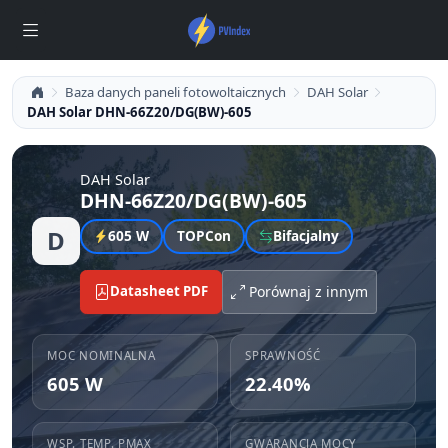
Baza danych paneli fotowoltaicznych
DAH Solar
DAH Solar DHN-66Z20/DG(BW)-605
DAH Solar
DHN-66Z20/DG(BW)-605
D
605 W
TOPCon
Bifacjalny
Datasheet PDF
Porównaj z innym
MOC NOMINALNA
SPRAWNOŚĆ
605 W
22.40%
WSP. TEMP. PMAX
GWARANCJA MOCY