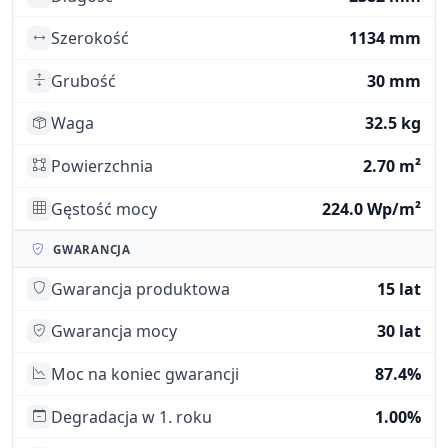
Szerokość
1134 mm
Grubość
30 mm
Waga
32.5 kg
Powierzchnia
2.70 m²
Gęstość mocy
224.0 Wp/m²
GWARANCJA
Gwarancja produktowa
15 lat
Gwarancja mocy
30 lat
Moc na koniec gwarancji
87.4%
Degradacja w 1. roku
1.00%