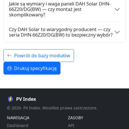
Jakie są wymiary i waga paneli DAH Solar DHN-
66Z20/DG(BW) — czy montaż jest
skomplikowany?
Czy DAH Solar to wiarygodny producent — czy
seria DHN-66Z20/DG(BW) to bezpieczny wybór?
Powrót do bazy modułów
Drukuj specyfikację
PV Index
© 2026- PV Index. Wszelkie prawa zastrzeżone.
NAWIGACJA
ZASOBY
Dashboard
API