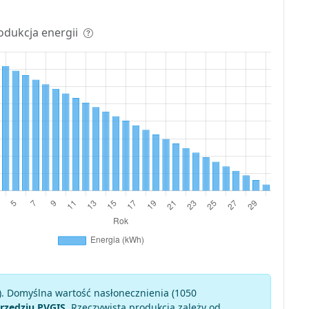
odukcja energii
). Domyślna wartość nasłonecznienia (1050
rzędziu PVGIS
. Rzeczywista produkcja zależy od