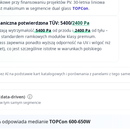
nkowe przy finansowaniu projektów PV. 30-letnia liniowa
st maksimum w segmencie dual glass
TOPCon
.
niczna potwierdzona TÜV: 5400/
2400 Pa
zają wytrzymałość
5400 Pa
od przodu i
2400 Pa
od tyłu –
ze standardem ramkowych modułów klasy premium.
lass zapewnia ponadto wyższą odporność na UV i wilgoć niż
eet), co jest szczególnie istotne w warunkach polskiego
ez AI na podstawie kart katalogowych i porównania z panelami z tego sam
(data-driven)
i w tym samym segmencie
% odpowiada medianie
TOPCon 600-650W