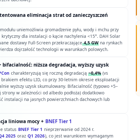
atentowana eliminacja strat od zanieczyszczeń
modułu uniemożliwia gromadzenie pyłu, wody i mchu przy
krytyczny dla instalacji o kącie nachylenia <15°. DAH Solar
ane dostawy Full-Screen przekraczające
4,5 GW
na rynkach
wierdza dojrzałość technologii w warunkach polowych.
 bifacialność: niższa degradacja, wyższy uzysk
PCon
charakteryzują się roczną degradacją
~0,4%
(vs
 i brakiem efektu LID, co przy 30-letnim okresie eksploatacji
ealnie wyższy uzysk skumulowany. Bifacialność (typowo +5–
ej strony w zależności od albedo podłoża) dodatkowo
ć instalacji na jasnych powierzchniach dachowych lub
ncja liniowa mocy +
BNEF Tier 1
je status
BNEF Tier 1
nieprzerwanie od 2024 r.
Q4 2025
oraz
Q1 2026
), co jest warunkiem wymaganym