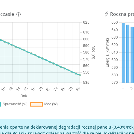
 czasie
Roczna pr
enia oparte na deklarowanej degradacji rocznej panelu (
0.40
%/rok
a dla Polski - sprawdź dokładną wartość dla swojej lokalizacji w
na