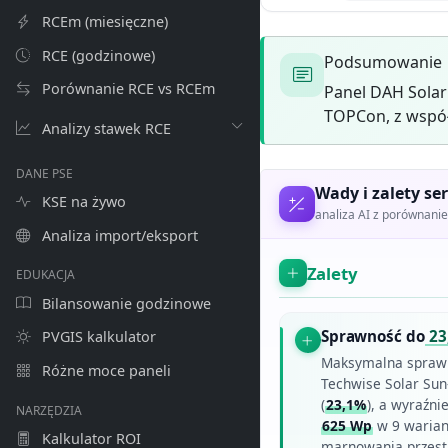
RCEm (miesięczne)
RCE (godzinowe)
Podsumowanie
Porównanie RCE vs RCEm
Panel DAH Sola
TOPCon, z współ
Analizy stawek RCE
DANE PSE
Wady i zalety ser
KSE na żywo
analiza AI z porównan
Analiza import/eksport
Zalety
EDUKACJA
Bilansowanie godzinowe
Sprawność do
23
PVGIS kalkulator
Maksymalna spraw
Różne moce paneli
Techwise Solar Sun
(
23,1%
), a wyraźni
NARZĘDZIA
625 Wp
w 9 warian
Kalkulator ROI
marnowania przest