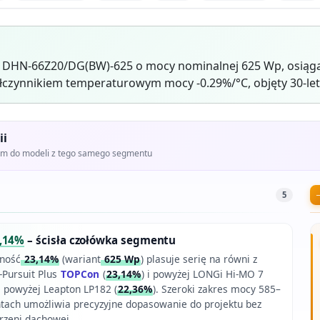
r DHN-66Z20/DG(BW)-625 o mocy nominalnej 625 Wp, osiąga
czynnikiem temperaturowym mocy -0.29%/°C, objęty 30-let
ii
iem do modeli z tego samego segmentu
5
,14%
– ścisła czołówka segmentu
ność
23,14%
(wariant
625 Wp
) plasuje serię na równi z
-Pursuit Plus
TOPCon
(
23,14%
) i powyżej LONGi Hi-MO 7
e powyżej Leapton LP182 (
22,36%
). Szeroki zakres mocy 585–
tach umożliwia precyzyjne dopasowanie do projektu bez
rzeni dachowej.