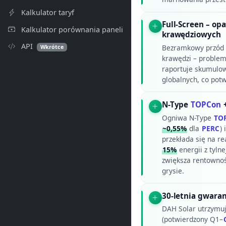
Kalkulator taryf
Full-Screen – op
Kalkulator porównania paneli
krawędziowych
API
Bezramkowy przód 
Wkrótce
krawędzi – problem 
raportuje skumulow
globalnych, co pot
N-Type
TOPCon
+
Ogniwa N-Type
TO
~0,55%
dla
PERC
)
przekłada się na r
15%
energii z tyln
zwiększa rentownoś
grysie.
30-letnia gwara
DAH Solar utrzymu
(potwierdzony Q1–