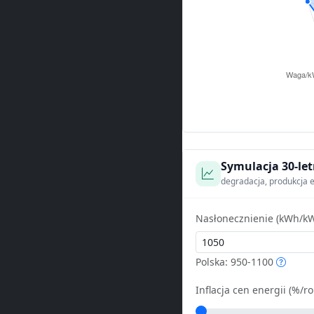
Symulacja 30-let
degradacja, produkcja e
Nasłonecznienie (kWh/kW
Polska: 950-1100
Inflacja cen energii (%/ro