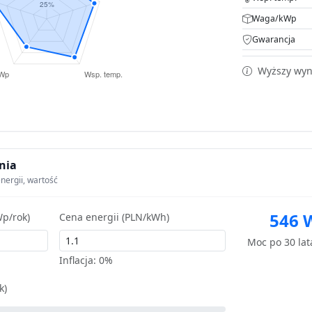
Waga/kWp
Gwarancja
Wyższy wyni
nia
nergii, wartość
546 
p/rok)
Cena energii (PLN/kWh)
Moc po 30 la
Inflacja:
0%
k)