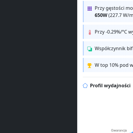
Przy gęstości mo
650W
(227.7 W/m
Przy -0.29%/°C w
Współczynnik bi
W top 10% pod w
Profil wydajności