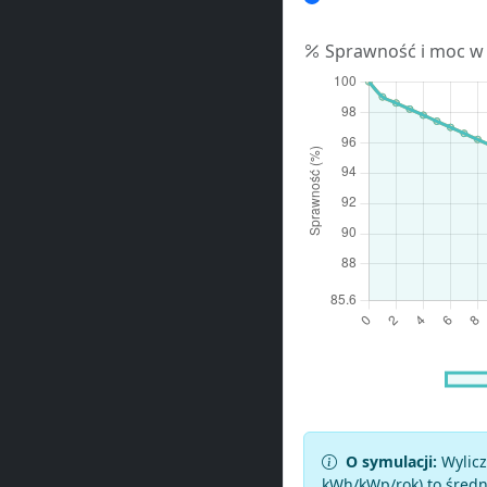
Sprawność i moc w
O symulacji:
Wylicz
kWh/kWp/rok) to średni