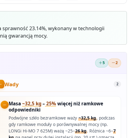
 sprawność 23.14%, wykonany w technologii
nią gwarancją mocy.
5
2
Wady
2
Masa
~32,5 kg
–
25%
więcej niż ramkowe
odpowiedniki
Podwójne szkło bezramkowe waży
~32,5 kg
, podczas
gdy ramkowe moduły o porównywalnej mocy (np.
LONGi Hi-MO 7 625M) ważą ~25–
26 kg
. Różnica ~6–
7
kg
na panel przy dużej instalacji (np. 20 szt.) oznacza