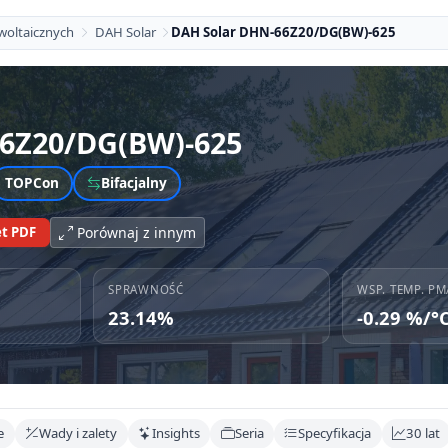
woltaicznych
DAH Solar
DAH Solar DHN-66Z20/DG(BW)-625
6Z20/DG(BW)-625
TOPCon
Bifacjalny
t PDF
Porównaj z innym
SPRAWNOŚĆ
WSP. TEMP. PM
23.14%
-0.29 %/°
e
Wady i zalety
Insights
Seria
Specyfikacja
30 lat