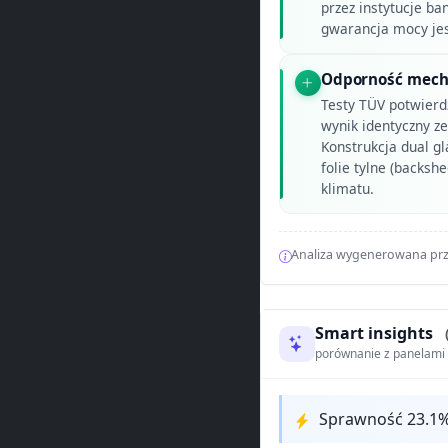
przez instytucje ba
gwarancja mocy je
Odporność mecha
Testy TÜV potwierd
wynik identyczny 
Konstrukcja dual g
folie tylne (backsh
klimatu.
Analiza wygenerowana prz
Smart insights
porównanie z panelam
Sprawność 23.1