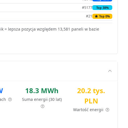
#5177
Top 38%
#21
Top 0%
k = lepsza pozycja względem 13,581 paneli w bazie
W
18.3 MWh
20.2 tys.
PLN
tach
Suma energii (30 lat)
Wartość energii