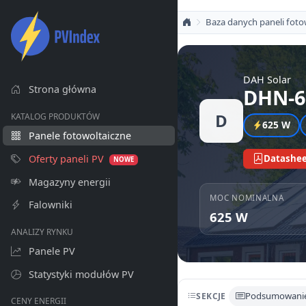
Baza danych paneli foto
DAH Solar
Strona główna
DHN-6
D
KATALOG PRODUKTÓW
625 W
Panele fotowoltaiczne
Oferty paneli PV
Datashee
NOWE
Magazyny energii
MOC NOMINALNA
Falowniki
625 W
ANALIZY RYNKU
Panele PV
Statystyki modułów PV
Podsumowani
SEKCJE
CENY ENERGII