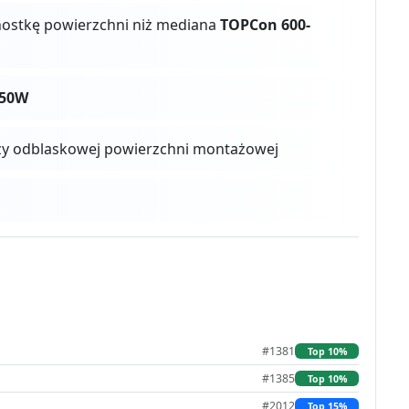
dnostkę powierzchni niż mediana
TOPCon 600-
650W
zy odblaskowej powierzchni montażowej
#1381
Top 10%
#1385
Top 10%
#2012
Top 15%