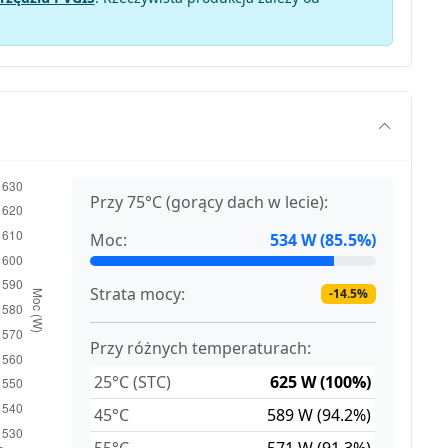
Przy 75°C (gorący dach w lecie):
Moc:
534 W (85.5%)
Strata mocy:
-14.5%
Przy różnych temperaturach:
25°C (STC)
625 W (100%)
45°C
589 W (94.2%)