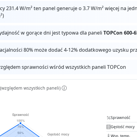
cy 231.4 W/m² ten panel generuje o 3.7 W/m² więcej na je
²)
ydajność w gorące dni jest typowa dla paneli
TOPCon 600-
facjalności 80% może dodać 4-12% dodatkowego uzysku pr
zględem sprawności wśród wszystkich paneli TOPCon
(względem wszystkich paneli)
Sprawność
Gęstość mocy
Wsp. temp.