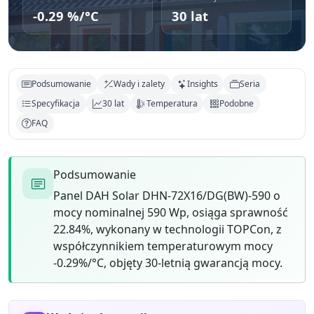
-0.29 %/°C
30 lat
Podsumowanie
Wady i zalety
Insights
Seria
Specyfikacja
30 lat
Temperatura
Podobne
FAQ
Podsumowanie
Panel DAH Solar DHN-72X16/DG(BW)-590 o
mocy nominalnej 590 Wp, osiąga sprawność
22.84%, wykonany w technologii TOPCon, z
współczynnikiem temperaturowym mocy
-0.29%/°C, objęty 30-letnią gwarancją mocy.