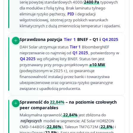
serię powyżej standardowych 4000/
2400 Pa
typowych
dla modułów z folią tylną. Brak laminatu tylnego
eliminuje ryzyko pęcherzy,
PID
i degradacji
wilgotnościowej, istotnej przy polskich warunkach
klimatycznych z dużą zmiennością temperatur i opadami.
Sprawdzona pozycja
Tier 1
BNEF – Q1 i
Q4 2025
DAH Solar utrzymuje status
Tier 1
BloombergNEF
nieprzerwanie co najmniej od
Q1 2025
, potwierdzony w
Q4 2025
wg oficjalnej listy BNEF. Status ten jest
przyznawany przy progu projektowym
≥10 MW
(podwyższonym w 2025 r.), co gwarantuje
finansowalność instalacji przez banki i towarzystwa
ubezpieczeniowe oraz ogranicza ryzyko gwarancyjne
związane z upadłością producenta.
Sprawność do
22,84%
– na poziomie czołowych
peer comparables
Maksymalna sprawność
22,84%
jest zbliżona do
najlepszych
modeli w segmencie: AE Solar HORIZON
CMD-144BDS (
22,86%
), Talesun TM7G72M (
22,8%
) i
Horay Ocean (
22,8%
). Seria nie odstaje od topowych