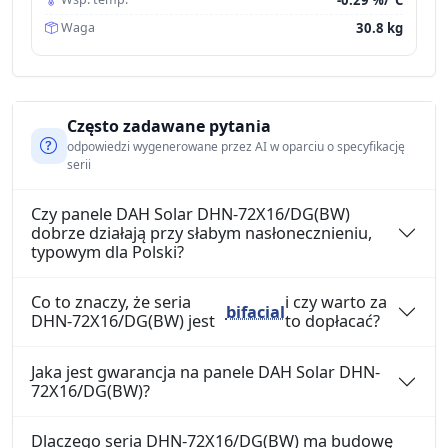
30.8 kg
Waga
Często zadawane pytania
odpowiedzi wygenerowane przez AI w oparciu o specyfikację
serii
Czy panele DAH Solar DHN-72X16/DG(BW)
dobrze działają przy słabym nasłonecznieniu,
typowym dla Polski?
Co to znaczy, że seria
i czy warto za
bifacial
DHN-72X16/DG(BW) jest
to dopłacać?
Jaka jest gwarancja na panele DAH Solar DHN-
72X16/DG(BW)?
Dlaczego seria DHN-72X16/DG(BW) ma budowę