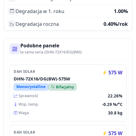
Degradacja w 1. roku
1.00%
Degradacja roczna
0.40%/rok
Podobne panele
ta sama seria (DHN-72X16/DG(BW))
DAH SOLAR
575 W
DHN-72X16/DG(BW)-575W
Monocrystalline
Bifacjalny
22.26%
Sprawność
-0.29 %/°C
Wsp. temp.
30.8 kg
Waga
DAH SOLAR
575 W