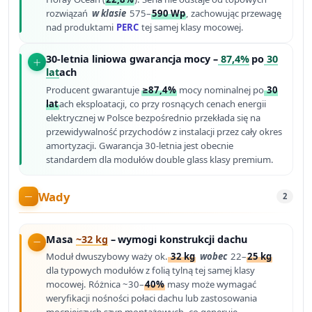
rozwiązań
w klasie
575–
590 Wp
, zachowując przewagę
nad produktami
PERC
tej samej klasy mocowej.
30-letnia liniowa gwarancja mocy –
87,4%
po
30
lat
ach
Producent gwarantuje
≥87,4%
mocy nominalnej po
30
lat
ach eksploatacji, co przy rosnących cenach energii
elektrycznej w Polsce bezpośrednio przekłada się na
przewidywalność przychodów z instalacji przez cały okres
amortyzacji. Gwarancja 30-letnia jest obecnie
standardem dla modułów double glass klasy premium.
Wady
2
Masa
~32 kg
– wymogi konstrukcji dachu
Moduł dwuszybowy waży ok.
32 kg
wobec
22–
25 kg
dla typowych modułów z folią tylną tej samej klasy
mocowej. Różnica ~30–
40%
masy może wymagać
weryfikacji nośności połaci dachu lub zastosowania