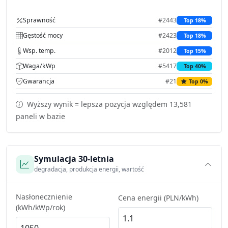
Sprawność
#2443
Top 18%
Gęstość mocy
#2423
Top 18%
Wsp. temp.
#2012
Top 15%
Waga/kWp
#5417
Top 40%
Gwarancja
#21
Top 0%
Wyższy wynik = lepsza pozycja względem 13,581
paneli w bazie
Symulacja 30-letnia
degradacja, produkcja energii, wartość
Nasłonecznienie
Cena energii (PLN/kWh)
(kWh/kWp/rok)