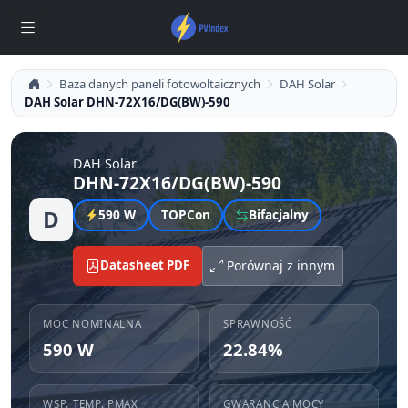
Baza danych paneli fotowoltaicznych
DAH Solar
DAH Solar DHN-72X16/DG(BW)-590
DAH Solar
DHN-72X16/DG(BW)-590
D
590 W
TOPCon
Bifacjalny
Datasheet PDF
Porównaj z innym
MOC NOMINALNA
SPRAWNOŚĆ
590 W
22.84%
WSP. TEMP. PMAX
GWARANCJA MOCY