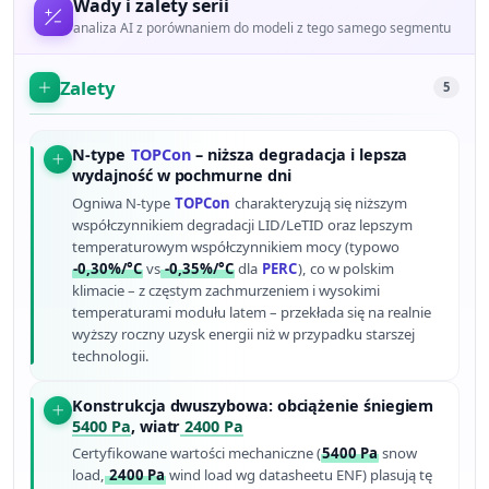
Wady i zalety serii
analiza AI z porównaniem do modeli z tego samego segmentu
Zalety
5
N-type
TOPCon
– niższa degradacja i lepsza
wydajność w pochmurne dni
Ogniwa N-type
TOPCon
charakteryzują się niższym
współczynnikiem degradacji LID/LeTID oraz lepszym
temperaturowym współczynnikiem mocy (typowo
-0,30%/°C
vs
-0,35%/°C
dla
PERC
), co w polskim
klimacie – z częstym zachmurzeniem i wysokimi
temperaturami modułu latem – przekłada się na realnie
wyższy roczny uzysk energii niż w przypadku starszej
technologii.
Konstrukcja dwuszybowa: obciążenie śniegiem
5400 Pa
, wiatr
2400 Pa
Certyfikowane wartości mechaniczne (
5400 Pa
snow
load,
2400 Pa
wind load wg datasheetu ENF) plasują tę