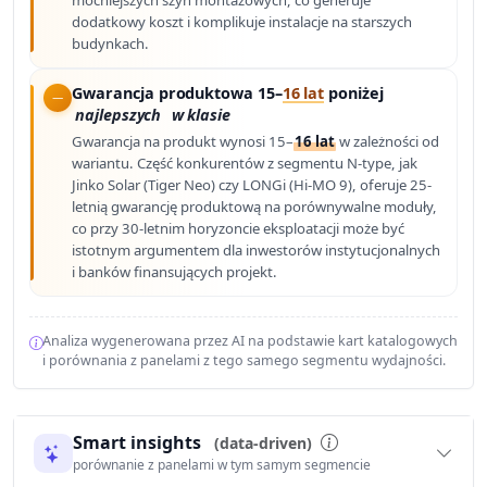
mocniejszych szyn montażowych, co generuje
dodatkowy koszt i komplikuje instalacje na starszych
budynkach.
Gwarancja produktowa 15–
16 lat
poniżej
najlepszych
w klasie
Gwarancja na produkt wynosi 15–
16 lat
w zależności od
wariantu. Część konkurentów z segmentu N-type, jak
Jinko Solar (Tiger Neo) czy LONGi (Hi-MO 9), oferuje 25-
letnią gwarancję produktową na porównywalne moduły,
co przy 30-letnim horyzoncie eksploatacji może być
istotnym argumentem dla inwestorów instytucjonalnych
i banków finansujących projekt.
Analiza wygenerowana przez AI na podstawie kart katalogowych
i porównania z panelami z tego samego segmentu wydajności.
Smart insights
(data-driven)
porównanie z panelami w tym samym segmencie