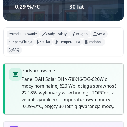
-0.29 %/°C
30 lat
Podsumowanie
Wady i zalety
Insights
Seria
Specyfikacja
30 lat
Temperatura
Podobne
FAQ
Podsumowanie
Panel DAH Solar DHN-78X16/DG-620W o
mocy nominalnej 620 Wp, osiąga sprawność
22.18%, wykonany w technologii TOPCon, z
współczynnikiem temperaturowym mocy
-0.29%/°C, objęty 30-letnią gwarancją mocy.