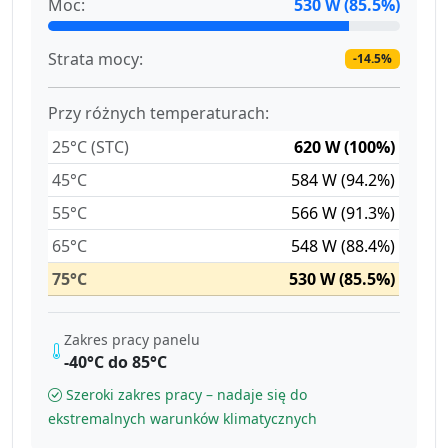
Moc:
530 W (85.5%)
Strata mocy:
-14.5%
Przy różnych temperaturach:
25°C (STC)
620 W (100%)
45°C
584 W (94.2%)
55°C
566 W (91.3%)
65°C
548 W (88.4%)
75°C
530 W (85.5%)
Zakres pracy panelu
-40°C do 85°C
Szeroki zakres pracy – nadaje się do
ekstremalnych warunków klimatycznych