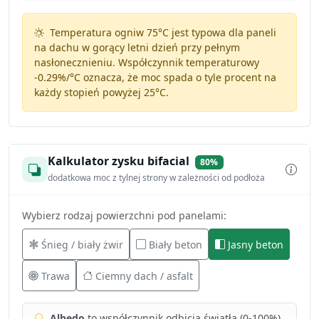
Temperatura ogniw 75°C jest typowa dla paneli
na dachu w gorący letni dzień przy pełnym
nasłonecznieniu. Współczynnik temperaturowy
-0.29%/°C
oznacza, że moc spada o tyle procent na
każdy stopień powyżej 25°C.
Kalkulator zysku bifacial
80%
dodatkowa moc z tylnej strony w zależności od podłoża
Wybierz rodzaj powierzchni pod panelami:
Śnieg / biały żwir
Biały beton
Jasny beton
Trawa
Ciemny dach / asfalt
Albedo
to współczynnik odbicia światła (0-100%).