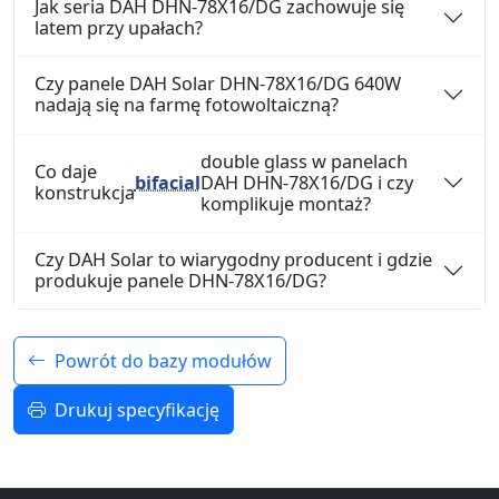
Jak seria DAH DHN-78X16/DG zachowuje się
latem przy upałach?
Czy panele DAH Solar DHN-78X16/DG 640W
nadają się na farmę fotowoltaiczną?
double glass w panelach
Co daje
bifacial
DAH DHN-78X16/DG i czy
konstrukcja
komplikuje montaż?
Czy DAH Solar to wiarygodny producent i gdzie
produkuje panele DHN-78X16/DG?
Powrót do bazy modułów
Drukuj specyfikację