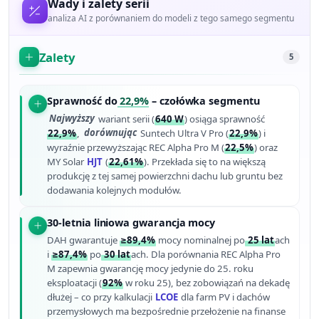
Wady i zalety serii
analiza AI z porównaniem do modeli z tego samego segmentu
Zalety
5
Sprawność do
22,9%
– czołówka segmentu
Najwyższy
wariant serii (
640 W
) osiąga sprawność
22,9%
,
dorównując
Suntech Ultra V Pro (
22,9%
) i
wyraźnie przewyższając REC Alpha Pro M (
22,5%
) oraz
MY Solar
HJT
(
22,61%
). Przekłada się to na większą
produkcję z tej samej powierzchni dachu lub gruntu bez
dodawania kolejnych modułów.
30-letnia liniowa gwarancja mocy
DAH gwarantuje
≥89,4%
mocy nominalnej po
25 lat
ach
i
≥87,4%
po
30 lat
ach. Dla porównania REC Alpha Pro
M zapewnia gwarancję mocy jedynie do 25. roku
eksploatacji (
92%
w roku 25), bez zobowiązań na dekadę
dłużej – co przy kalkulacji
LCOE
dla farm PV i dachów
przemysłowych ma bezpośrednie przełożenie na finanse