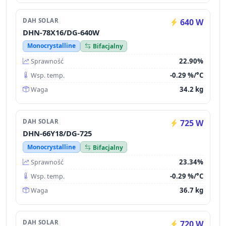
DAH SOLAR
640 W
DHN-78X16/DG-640W
Monocrystalline
Bifacjalny
22.90%
Sprawność
-0.29 %/°C
Wsp. temp.
34.2 kg
Waga
DAH SOLAR
725 W
DHN-66Y18/DG-725
Monocrystalline
Bifacjalny
23.34%
Sprawność
-0.29 %/°C
Wsp. temp.
36.7 kg
Waga
DAH SOLAR
720 W