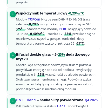
projektu.
Współczynnik temperaturowy
-0,29%/°C
Moduły
TOPCon
N-type serii DHN-78X16/DG tracą
zaledwie
0,29%
mocy na każdy stopień powyżej STC
(
25°C
). Standardowe moduły
PERC
osiągają typowo od
-0,35 do
-0,40%/°C
– różnica 17–
38%
przekłada się na
realnie wyższe uzyski w gorące, letnie dni, kiedy
temperatura ogniw często przekracza 55–
65°C
.
Bifacial double glass – 5–
25%
dodatkowego
uzysku
Konstrukcja bifacjalna z podwójnym szkłem pozwala
pozyskiwać energię z odbicia od podłoża, zwiększając
produkcję o 5–
25%
w zależności od albedo powierzchni
(biały żwir, jasna membrana, śnieg). Podwójna szyba
eliminuje też folię tylną podatną na pęknięcia i wilgoć,
podnosząc trwałość mechaniczną modułu.
BNEF Tier 1
– bankability potwierdzona
Q4 2025
DAH Solar utrzymuje status
Tier 1
BloombergNEF