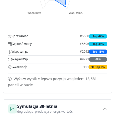
Sprawność
#5660
Top 42%
Gęstość mocy
#5596
Top 41%
Wsp. temp.
#2012
Top 15%
Waga/kWp
#9223
68%
Gwarancja
#21
Top 0%
Wyższy wynik = lepsza pozycja względem 13,581
paneli w bazie
Symulacja 30-letnia
degradacja, produkcja energii, wartość