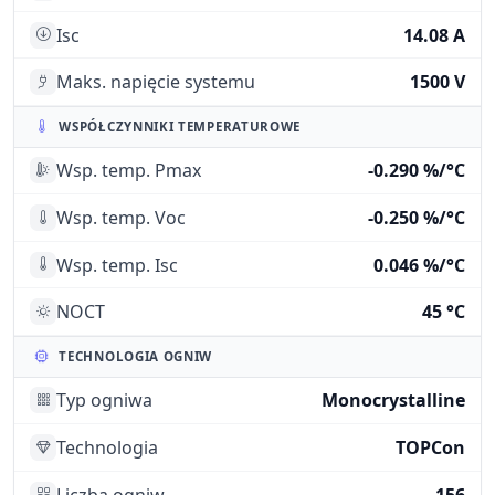
Isc
14.08 A
Maks. napięcie systemu
1500 V
WSPÓŁCZYNNIKI TEMPERATUROWE
Wsp. temp. Pmax
-0.290 %/°C
Wsp. temp. Voc
-0.250 %/°C
Wsp. temp. Isc
0.046 %/°C
NOCT
45 °C
TECHNOLOGIA OGNIW
Typ ogniwa
Monocrystalline
Technologia
TOPCon
Liczba ogniw
156