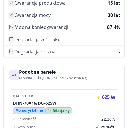
Gwarancja produktowa
15 lat
Gwarancja mocy
30 lat
Moc na koniec gwarancji
87.4%
Degradacja w 1. roku
-
Degradacja roczna
-
Podobne panele
ta sama seria (DHN-78X16/DG 620~640W)
DAH SOLAR
625 W
DHN-78X16/DG-625W
Monocrystalline
Bifacjalny
22.36%
Sprawność
-0.29 %/°C
Wsp. temp.