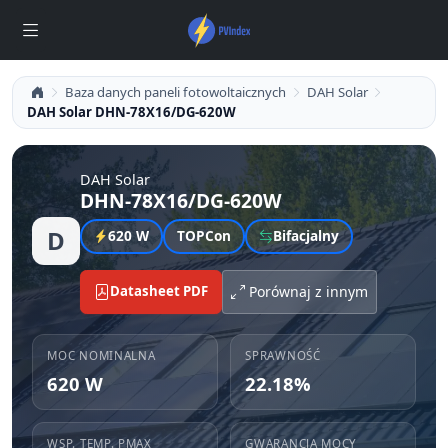
Baza danych paneli fotowoltaicznych
DAH Solar
DAH Solar DHN-78X16/DG-620W
DAH Solar
DHN-78X16/DG-620W
D
620 W
TOPCon
Bifacjalny
Datasheet PDF
Porównaj z innym
MOC NOMINALNA
SPRAWNOŚĆ
620 W
22.18%
WSP. TEMP. PMAX
GWARANCJA MOCY