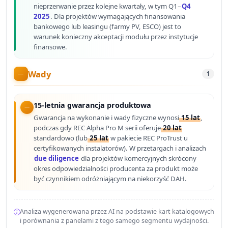
nieprzerwanie przez kolejne kwartały, w tym Q1–
Q4
2025
. Dla projektów wymagających finansowania
bankowego lub leasingu (farmy PV, ESCO) jest to
warunek konieczny akceptacji modułu przez instytucje
finansowe.
Wady
1
15-letnia gwarancja produktowa
Gwarancja na wykonanie i wady fizyczne wynosi
15 lat
,
podczas gdy REC Alpha Pro M serii oferuje
20 lat
standardowo (lub
25 lat
w pakiecie REC ProTrust u
certyfikowanych instalatorów). W przetargach i analizach
due diligence
dla projektów komercyjnych skrócony
okres odpowiedzialności producenta za produkt może
być czynnikiem odróżniającym na niekorzyść DAH.
Analiza wygenerowana przez AI na podstawie kart katalogowych
i porównania z panelami z tego samego segmentu wydajności.