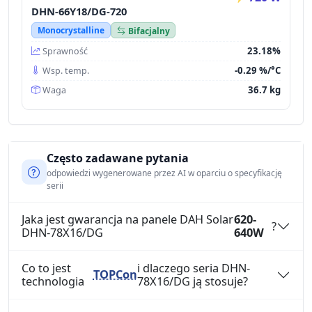
DHN-66Y18/DG-720
Monocrystalline
Bifacjalny
23.18%
Sprawność
-0.29 %/°C
Wsp. temp.
36.7 kg
Waga
Często zadawane pytania
odpowiedzi wygenerowane przez AI w oparciu o specyfikację
serii
Jaka jest gwarancja na panele DAH Solar
620-
?
DHN-78X16/DG
640W
Co to jest
i dlaczego seria DHN-
TOPCon
technologia
78X16/DG ją stosuje?