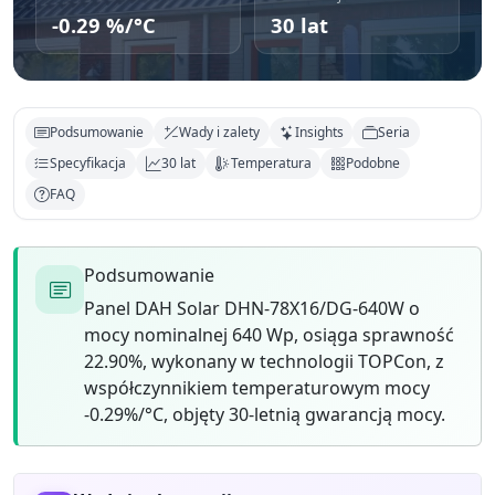
-0.29 %/°C
30 lat
Podsumowanie
Wady i zalety
Insights
Seria
Specyfikacja
30 lat
Temperatura
Podobne
FAQ
Podsumowanie
Panel DAH Solar DHN-78X16/DG-640W o
mocy nominalnej 640 Wp, osiąga sprawność
22.90%, wykonany w technologii TOPCon, z
współczynnikiem temperaturowym mocy
-0.29%/°C, objęty 30-letnią gwarancją mocy.