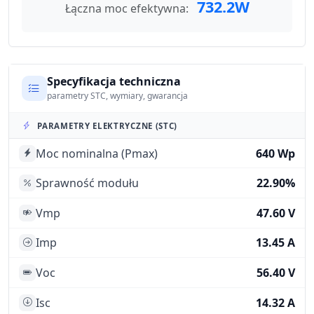
732.2W
Łączna moc efektywna:
Specyfikacja techniczna
parametry STC, wymiary, gwarancja
PARAMETRY ELEKTRYCZNE (STC)
Moc nominalna (Pmax)
640 Wp
Sprawność modułu
22.90%
Vmp
47.60 V
Imp
13.45 A
Voc
56.40 V
Isc
14.32 A