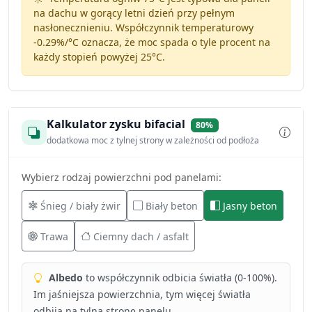
na dachu w gorący letni dzień przy pełnym
nasłonecznieniu. Współczynnik temperaturowy
-0.29%/°C
oznacza, że moc spada o tyle procent na
każdy stopień powyżej 25°C.
Kalkulator zysku bifacial
80%
dodatkowa moc z tylnej strony w zależności od podłoża
Wybierz rodzaj powierzchni pod panelami:
Śnieg / biały żwir
Biały beton
Jasny beton
Trawa
Ciemny dach / asfalt
Albedo
to współczynnik odbicia światła (0-100%).
Im jaśniejsza powierzchnia, tym więcej światła
odbija na tylną stronę panelu.