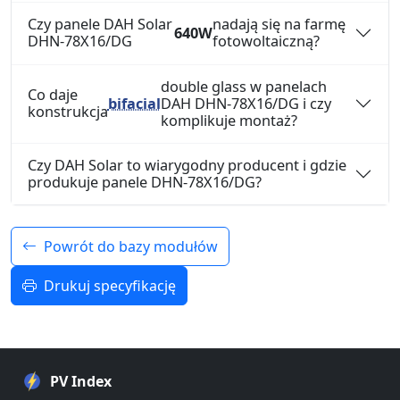
Czy panele DAH Solar
nadają się na farmę
640W
DHN-78X16/DG
fotowoltaiczną?
double glass w panelach
Co daje
bifacial
DAH DHN-78X16/DG i czy
konstrukcja
komplikuje montaż?
Czy DAH Solar to wiarygodny producent i gdzie
produkuje panele DHN-78X16/DG?
Powrót do bazy modułów
Drukuj specyfikację
PV Index