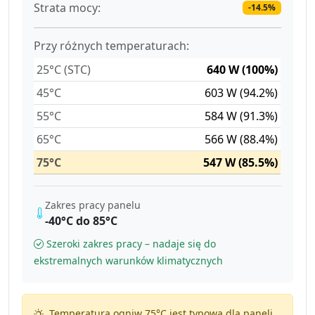
Strata mocy:
-14.5%
Przy różnych temperaturach:
25°C (STC)
640 W (100%)
45°C
603 W (94.2%)
55°C
584 W (91.3%)
65°C
566 W (88.4%)
75°C
547 W (85.5%)
Zakres pracy panelu
-40°C do 85°C
Szeroki zakres pracy – nadaje się do
ekstremalnych warunków klimatycznych
Temperatura ogniw 75°C jest typowa dla paneli