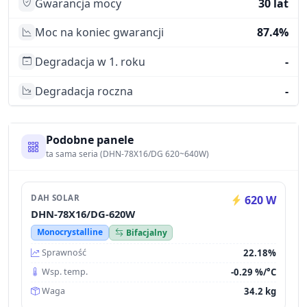
Gwarancja mocy
30 lat
Moc na koniec gwarancji
87.4%
Degradacja w 1. roku
-
Degradacja roczna
-
Podobne panele
ta sama seria (DHN-78X16/DG 620~640W)
DAH SOLAR
620 W
DHN-78X16/DG-620W
Monocrystalline
Bifacjalny
22.18%
Sprawność
-0.29 %/°C
Wsp. temp.
34.2 kg
Waga