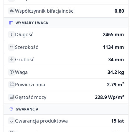
Współczynnik bifacjalności
0.80
WYMIARY I WAGA
Długość
2465 mm
Szerokość
1134 mm
Grubość
34 mm
Waga
34.2 kg
Powierzchnia
2.79 m²
Gęstość mocy
228.9 Wp/m²
GWARANCJA
Gwarancja produktowa
15 lat