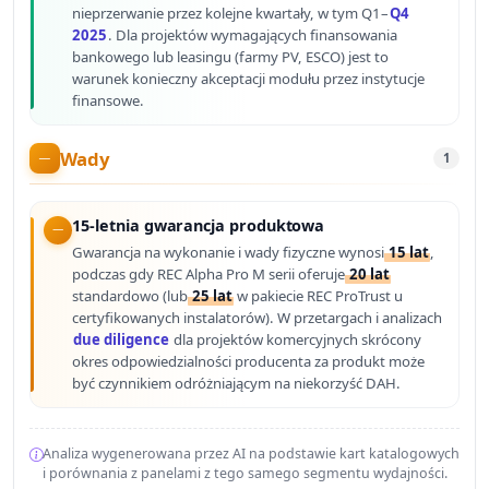
nieprzerwanie przez kolejne kwartały, w tym Q1–
Q4
2025
. Dla projektów wymagających finansowania
bankowego lub leasingu (farmy PV, ESCO) jest to
warunek konieczny akceptacji modułu przez instytucje
finansowe.
Wady
1
15-letnia gwarancja produktowa
Gwarancja na wykonanie i wady fizyczne wynosi
15 lat
,
podczas gdy REC Alpha Pro M serii oferuje
20 lat
standardowo (lub
25 lat
w pakiecie REC ProTrust u
certyfikowanych instalatorów). W przetargach i analizach
due diligence
dla projektów komercyjnych skrócony
okres odpowiedzialności producenta za produkt może
być czynnikiem odróżniającym na niekorzyść DAH.
Analiza wygenerowana przez AI na podstawie kart katalogowych
i porównania z panelami z tego samego segmentu wydajności.