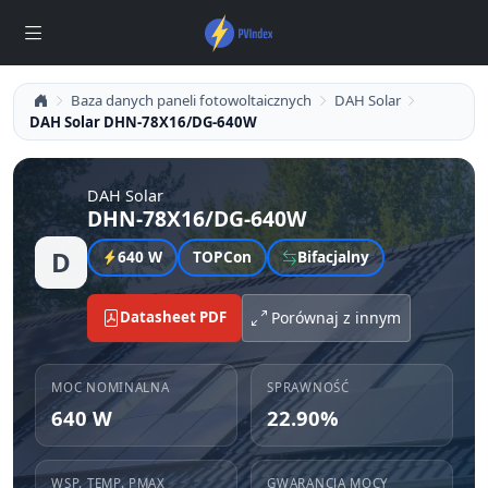
Baza danych paneli fotowoltaicznych
DAH Solar
DAH Solar DHN-78X16/DG-640W
DAH Solar
DHN-78X16/DG-640W
D
640 W
TOPCon
Bifacjalny
Datasheet PDF
Porównaj z innym
MOC NOMINALNA
SPRAWNOŚĆ
640 W
22.90%
WSP. TEMP. PMAX
GWARANCJA MOCY