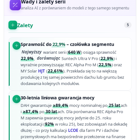
Wady i zalety serii
analiza AI z porównaniem do modeli z tego samego segmentu
Zalety
5
Sprawność do
22,9%
– czołówka segmentu
Najwyższy
wariant serii (
640 W
) osiąga sprawność
22,9%
,
dorównując
Suntech Ultra V Pro (
22,9%
) i
wyraźnie przewyższając REC Alpha Pro M (
22,5%
) oraz
MY Solar
HJT
(
22,61%
). Przekłada się to na większą
produkcję z tej samej powierzchni dachu lub gruntu bez
dodawania kolejnych modułów.
30-letnia liniowa gwarancja mocy
DAH gwarantuje
≥89,4%
mocy nominalnej po
25 lat
ach
i
≥87,4%
po
30 lat
ach. Dla porównania REC Alpha Pro
M zapewnia gwarancję mocy jedynie do 25. roku
eksploatacji (
92%
w roku 25), bez zobowiązań na dekadę
dłużej – co przy kalkulacji
LCOE
dla farm PV i dachów
przemysłowych ma bezpośrednie przełożenie na finanse