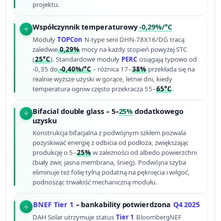
projektu.
Współczynnik temperaturowy
-0,29%/°C
Moduły
TOPCon
N-type serii DHN-78X16/DG tracą
zaledwie
0,29%
mocy na każdy stopień powyżej STC
(
25°C
). Standardowe moduły
PERC
osiągają typowo od
-0,35 do
-0,40%/°C
– różnica 17–
38%
przekłada się na
realnie wyższe uzyski w gorące, letnie dni, kiedy
temperatura ogniw często przekracza 55–
65°C
.
Bifacial double glass – 5–
25%
dodatkowego
uzysku
Konstrukcja bifacjalna z podwójnym szkłem pozwala
pozyskiwać energię z odbicia od podłoża, zwiększając
produkcję o 5–
25%
w zależności od albedo powierzchni
(biały żwir, jasna membrana, śnieg). Podwójna szyba
eliminuje też folię tylną podatną na pęknięcia i wilgoć,
podnosząc trwałość mechaniczną modułu.
BNEF Tier 1
– bankability potwierdzona
Q4 2025
DAH Solar utrzymuje status
Tier 1
BloombergNEF