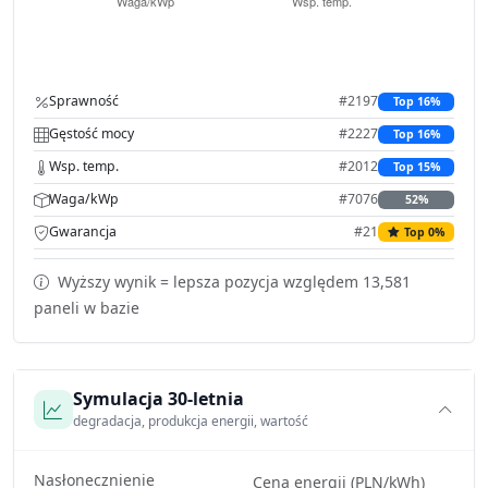
Sprawność
#2197
Top 16%
Gęstość mocy
#2227
Top 16%
Wsp. temp.
#2012
Top 15%
Waga/kWp
#7076
52%
Gwarancja
#21
Top 0%
Wyższy wynik = lepsza pozycja względem 13,581
paneli w bazie
Symulacja 30-letnia
degradacja, produkcja energii, wartość
Nasłonecznienie
Cena energii (PLN/kWh)