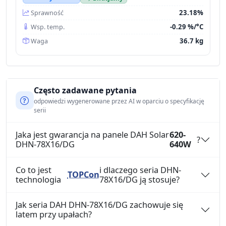
23.18%
Sprawność
-0.29 %/°C
Wsp. temp.
36.7 kg
Waga
Często zadawane pytania
odpowiedzi wygenerowane przez AI w oparciu o specyfikację
serii
Jaka jest gwarancja na panele DAH Solar
620-
?
DHN-78X16/DG
640W
Co to jest
i dlaczego seria DHN-
TOPCon
technologia
78X16/DG ją stosuje?
Jak seria DAH DHN-78X16/DG zachowuje się
latem przy upałach?