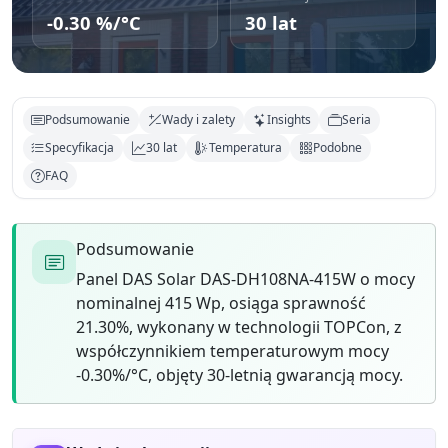
-0.30 %/°C
30 lat
Podsumowanie
Wady i zalety
Insights
Seria
Specyfikacja
30 lat
Temperatura
Podobne
FAQ
Podsumowanie
Panel DAS Solar DAS-DH108NA-415W o mocy
nominalnej 415 Wp, osiąga sprawność
21.30%, wykonany w technologii TOPCon, z
współczynnikiem temperaturowym mocy
-0.30%/°C, objęty 30-letnią gwarancją mocy.