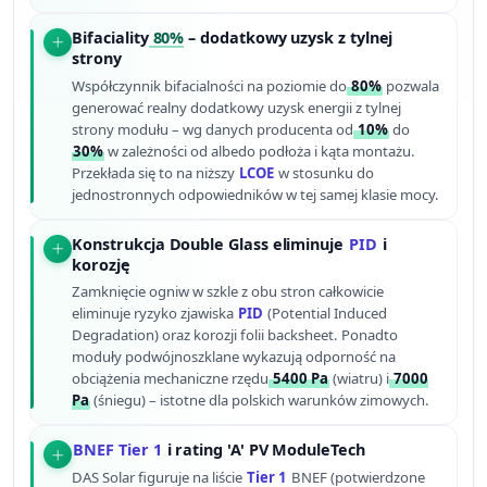
Bifaciality
80%
– dodatkowy uzysk z tylnej
strony
Współczynnik bifacialności na poziomie do
80%
pozwala
generować realny dodatkowy uzysk energii z tylnej
strony modułu – wg danych producenta od
10%
do
30%
w zależności od albedo podłoża i kąta montażu.
Przekłada się to na niższy
LCOE
w stosunku do
jednostronnych odpowiedników w tej samej klasie mocy.
Konstrukcja Double Glass eliminuje
PID
i
korozję
Zamknięcie ogniw w szkle z obu stron całkowicie
eliminuje ryzyko zjawiska
PID
(Potential Induced
Degradation) oraz korozji folii backsheet. Ponadto
moduły podwójnoszklane wykazują odporność na
obciążenia mechaniczne rzędu
5400 Pa
(wiatru) i
7000
Pa
(śniegu) – istotne dla polskich warunków zimowych.
BNEF Tier 1
i rating 'A' PV ModuleTech
DAS Solar figuruje na liście
Tier 1
BNEF (potwierdzone