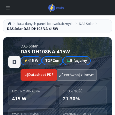
Baza danych paneli fotowoltaicznych
DAS Solar
DAS Solar DAS-DH108NA-415W
DAS Solar
DAS-DH108NA-415W
D
415 W
TOPCon
Bifacjalny
Datasheet PDF
Porównaj z innym
MOC NOMINALNA
SPRAWNOŚĆ
415 W
21.30%
WSP. TEMP. PMAX
GWARANCJA MOCY