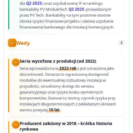
dla
Q2 2025
) oraz uzyskał ocenę 'A' w rankingu
bankability PV ModuleTech
Q2 2025
prowadzonym
przez PV Tech. Bankability na tym poziomie istotnie
obniża ryzyko finansowe projektu i ułatwia uzyskanie
finansowania bankowego dla instalacji komercyjnych.
Wady
2
Seria wycofana z produkcji (od 2022)
Seria wprowadzona w
2022 rok
u jest oznaczona jako
discontinued. Oznacza to ograniczoną dostępność
modułów do ewentualnej rozbudowy instalacji w
przyszłości, utrudniony dostęp do serwisu
gwarancyjnego oraz ryzyko braku wymiennych
komponentów. Stanowi to istotny czynnik ryzyka przy
instalacjach długoterminowych z zakładanym okresem
zwrotu powyżej
10 lat
.
Producent założony w 2018 – krótka historia
rynkowa