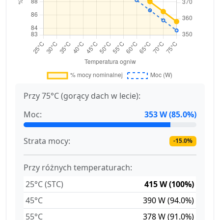
Przy 75°C (gorący dach w lecie):
Moc:
353 W (85.0%)
Strata mocy:
-15.0%
Przy różnych temperaturach:
25°C (STC)
415 W (100%)
45°C
390 W (94.0%)
55°C
378 W (91.0%)