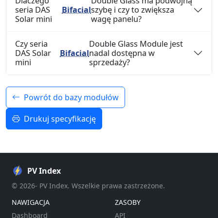
Dlaczego
Double Glass ma podwójną
seria DAS
Bifacial
szybę i czy to zwiększa
Solar mini
wagę panelu?
Czy seria
Double Glass Module jest
DAS Solar
Bifacial
nadal dostępna w
mini
sprzedaży?
Powrót do bazy modułów
Drukuj specyfikację
PV Index
© 2026- PV Index. Wszelkie prawa zastrzeżone.
NAWIGACJA
ZASOBY
Dashboard
API