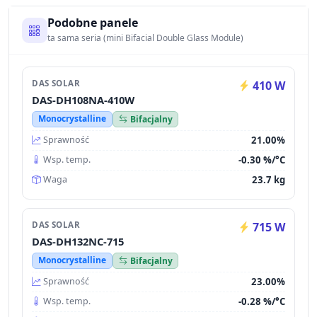
Podobne panele
ta sama seria (mini Bifacial Double Glass Module)
DAS SOLAR
410 W
DAS-DH108NA-410W
Monocrystalline
Bifacjalny
21.00%
Sprawność
-0.30 %/°C
Wsp. temp.
23.7 kg
Waga
DAS SOLAR
715 W
DAS-DH132NC-715
Monocrystalline
Bifacjalny
23.00%
Sprawność
-0.28 %/°C
Wsp. temp.