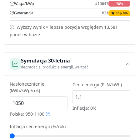
Waga/kWp
#10647
78%
Gwarancja
#21
Top 0%
Wyższy wynik = lepsza pozycja względem 13,581
paneli w bazie
Symulacja 30-letnia
degradacja, produkcja energii, wartość
Nasłonecznienie
Cena energii (PLN/kWh)
(kWh/kWp/rok)
Inflacja:
0%
Polska: 950-1100
Inflacja cen energii (%/rok)