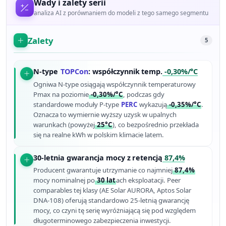
Wady i zalety serii
analiza AI z porównaniem do modeli z tego samego segmentu
Zalety
5
N-type
TOPCon
: współczynnik temp.
-0,30%/°C
Ogniwa N-type osiągają współczynnik temperaturowy
Pmax na poziomie
-0,30%/°C
, podczas gdy
standardowe moduły P-type
PERC
wykazują
-0,35%/°C
.
Oznacza to wymiernie wyższy uzysk w upalnych
warunkach (powyżej
25°C
), co bezpośrednio przekłada
się na realne kWh w polskim klimacie latem.
30-letnia gwarancja mocy z retencją
87,4%
Producent gwarantuje utrzymanie co najmniej
87,4%
mocy nominalnej po
30 lat
ach eksploatacji. Peer
comparables tej klasy (AE Solar AURORA, Aptos Solar
DNA-108) oferują standardowo 25-letnią gwarancję
mocy, co czyni tę serię wyróżniającą się pod względem
długoterminowego zabezpieczenia inwestycji.