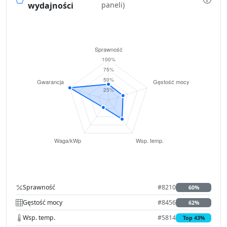
wydajności
paneli)
Sprawność
#8210
60%
Gęstość mocy
#8456
62%
Wsp. temp.
#5814
Top 43%