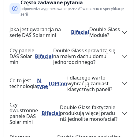
Często zadawane pytania
odpowiedzi wygenerowane przez AI w oparciu o specyfikację
serii
Jaka jest gwarancja na
Double Glass
Bifacial
serię DAS Solar mini
Module?
Czy panele
Double Glass sprawdzą się
DAS Solar
Bifacial
na małym dachu domu
mini
jednorodzinnego?
i dlaczego warto
Co to jest
N-
TOPCon
wybrać ją zamiast
technologia
type
klasycznych paneli?
Czy
Double Glass faktycznie
dwustronne
Bifacial
produkują więcej prądu
panele DAS
niż jednolite monofacial?
Solar mini