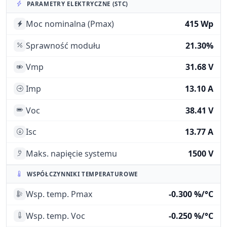
PARAMETRY ELEKTRYCZNE (STC)
Moc nominalna (Pmax)
415 Wp
Sprawność modułu
21.30%
Vmp
31.68 V
Imp
13.10 A
Voc
38.41 V
Isc
13.77 A
Maks. napięcie systemu
1500 V
WSPÓŁCZYNNIKI TEMPERATUROWE
Wsp. temp. Pmax
-0.300 %/°C
Wsp. temp. Voc
-0.250 %/°C