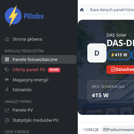
Baza danych paneli foto
DAS Solar
Strona główna
DAS-D
D
KATALOG PRODUKTÓW
415 W
Panele fotowoltaiczne
Oferty paneli PV
Datashee
NOWE
Magazyny energii
MOC NOMINALNA
Falowniki
415 W
ANALIZY RYNKU
Panele PV
Statystyki modułów PV
Podsumowani
SEKCJE
CENY ENERGII