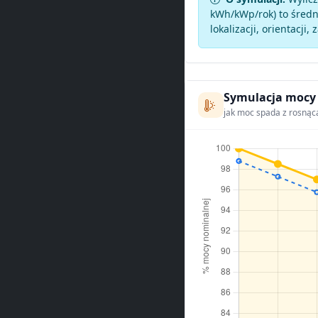
kWh/kWp/rok) to średni
lokalizacji, orientacji, 
Symulacja mocy
jak moc spada z rosnąc