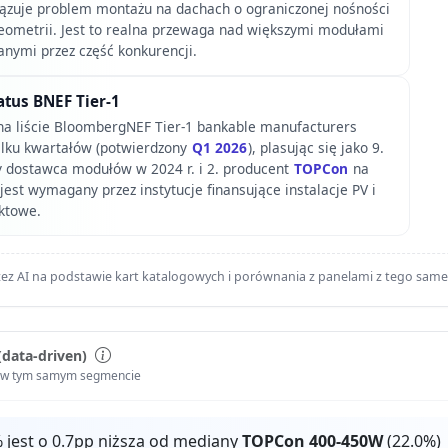
ązuje problem montażu na dachach o ograniczonej nośności
geometrii. Jest to realna przewaga nad większymi modułami
wanymi przez część konkurencji.
atus BNEF Tier-1
 na liście BloombergNEF Tier-1 bankable manufacturers
ilku kwartałów (potwierdzony
Q1 2026
), plasując się jako 9.
y dostawca modułów w 2024 r. i 2. producent
TOPCon
na
 jest wymagany przez instytucje finansujące instalacje PV i
ektowe.
ez AI na podstawie kart katalogowych i porównania z panelami z tego sam
(data-driven)
i w tym samym segmencie
 jest o 0.7pp niższa od mediany
TOPCon 400-450W
(22.0%)