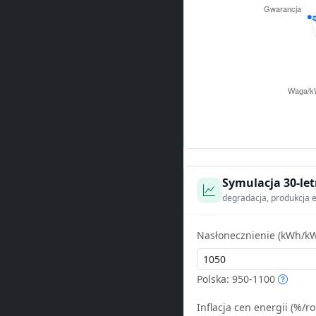
Symulacja 30-let
degradacja, produkcja e
Nasłonecznienie (kWh/kW
Polska: 950-1100
Inflacja cen energii (%/ro