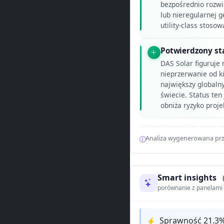
bezpośrednio rozwi
lub nieregularnej 
utility-class stoso
Potwierdzony st
DAS Solar figuruje
nieprzerwanie od k
największy globaln
świecie. Status ten
obniża ryzyko proj
Analiza wygenerowana prz
Smart insights
porównanie z panelam
Sprawność 21.3%