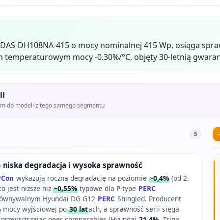
 DAS-DH108NA-415 o mocy nominalnej 415 Wp, osiąga spra
 temperaturowym mocy -0.30%/°C, objęty 30-letnią gwaran
ii
iem do modeli z tego samego segmentu
5
 niska degradacja i wysoka sprawność
PCon
wykazują roczną degradację na poziomie
~0,4%
(od 2.
co jest niższe niż
~0,55%
typowe dla P-type
PERC
równywalnym Hyundai DG G12
PERC
Shingled. Producent
%
mocy wyjściowej po
30 lat
ach, a sprawność serii sięga
e przewyższając peer comparables (Hyundai
21,4%
, Trina