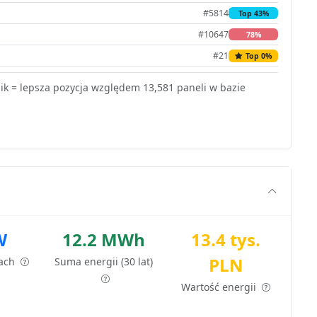
#5814
Top 43%
#10647
78%
#21
Top 0%
k = lepsza pozycja względem 13,581 paneli w bazie
W
12.2 MWh
13.4 tys.
PLN
tach
Suma energii (30 lat)
Wartość energii