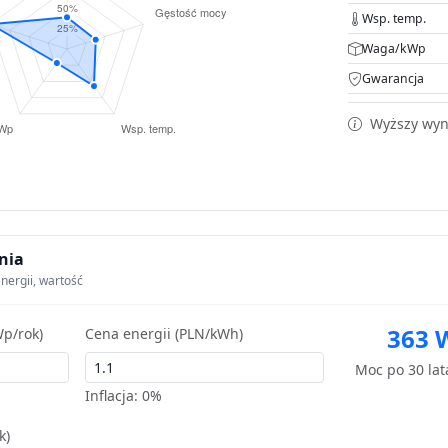
Wsp. temp.
Waga/kWp
Gwarancja
Wyższy wyni
nia
nergii, wartość
363 
p/rok)
Cena energii (PLN/kWh)
Moc po 30 la
Inflacja:
0%
k)