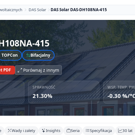
woltaicznych
DAS Solar
DAS Solar DAS-DH108NA-415
H108NA-415
TOPCon
Bifacjalny
t PDF
Porównaj z innym
SPRAWNOŚĆ
WSP. TEMP. PM
21.30%
-0.30 %/°
e
Wady i zalety
Insights
Seria
Specyfikacja
30 lat