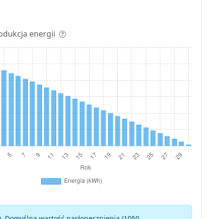
odukcja energii
). Domyślna wartość nasłonecznienia (1050