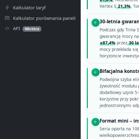
Vertex S
21,3%
, T
Kalkulator taryf
Kalkulator porównania paneli
30-letnia gwara
API
Wkrótce
Podczas gdy Trina 
gwarancję mocy na
≥87,4%
przez
30 la
mocy przekłada się
horyzoncie inwesty
Bifacjalna konst
Podwójna szyba eli
żywotność modułu 
dodatkowy uzysk 5
korzystne przy pokr
jednostronnymi odp
Format mini – in
Seria oparta na 10
wielkopowierzchnio