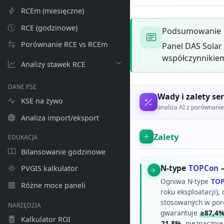
RCEm (miesięczne)
RCE (godzinowe)
Podsumowanie
Porównanie RCE vs RCEm
Panel DAS Solar
współczynnikiem
Analizy stawek RCE
DANE PSE
Wady i zalety ser
KSE na żywo
analiza AI z porównan
Analiza import/eksport
Zalety
EDUKACJA
Bilansowanie godzinowe
N-type
TOPCon
–
PVGIS kalkulator
Ogniwa N-type
TO
Różne moce paneli
roku eksploatacji), 
stosowanych w po
NARZĘDZIA
gwarantuje
≥87,4
Kalkulator ROI
21,8%
, nieznaczni