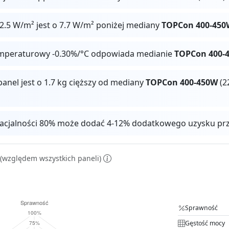
2.5 W/m² jest o 7.7 W/m² poniżej mediany
TOPCon 400-450
mperaturowy -0.30%/°C odpowiada medianie
TOPCon 400-
panel jest o 1.7 kg cięższy od mediany
TOPCon 400-450W
(2
facjalności 80% może dodać 4-12% dodatkowego uzysku pr
(względem wszystkich paneli)
Sprawność
Gęstość mocy