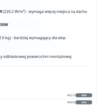
W
(220.2 W/m²) - wymaga więcej miejsca na dachu
450W
2.0 kg) - bardziej wymagający dla ekip
zy odblaskowej powierzchni montażowej
#8210
60%
#8456
62%