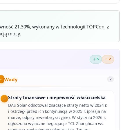
wność 21.30%, wykonany w technologii TOPCon, z
cją mocy.
5
2
Wady
2
Straty finansowe i niepewność właścicielska
DAS Solar odnotował znaczące straty netto w 2024 r.
i ostrzegł przed ich kontynuacją w 2025 r. (presja na
marże, odpisy inwentaryzacyjne). W styczniu 2026 r.
ogłoszono wyłączne negocjacje TCL Zhonghuan ws.
przejęcia kontrolnego pakietu akcji. Zmiana