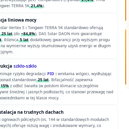
ongwei TERRA 5K
21,4%
).
ncja liniowa mocy
Solar Vertex S i Tongwei TERRA 5K standardowo oferują
25 lat
(do
~84,8%
), DAS Solar DAON mini gwarantuje
t
. Różnica
5 lat
dodatkowej gwarancji przy wyższym progu
 na wymiernie wyższy skumulowany uzysk energii w długim
cyjnym.
rukcja
szkło-szkło
minuje ryzyko degradacji
PID
i wnikania wilgoci, wydłużając
ponad standardowe
25 lat
. Bifacjalność zapewnia
–
15%
z odbić światła (w polskim klimacie szczególnie
ywie śnieżnej i jasnych podłożach), co stanowi przewagę nad
owiednikami w tej klasie mocy.
stalacja na trudnych dachach
8 ogniwach półciętych (vs. 144 w standardowych modułach
wych) oferuje niższą wagę i zredukowane wymiary, co