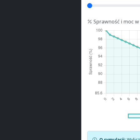
Sprawność i moc w
O symulacji:
Wylicz