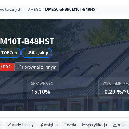
woltaicznych
DMEGC
DMEGC GH390M10T-B48HST
M10T-B48HST
TOPCon
Bifacjalny
t PDF
Porównaj z innym
SPRAWNOŚĆ
WSP. TEMP. PM
15.10%
-0.29 %/°
e
Wady i zalety
Insights
Seria
Specyfikacja
30 lat