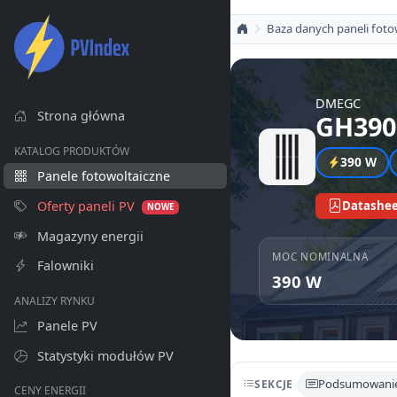
Baza danych paneli foto
DMEGC
Strona główna
GH390
KATALOG PRODUKTÓW
390 W
Panele fotowoltaiczne
Oferty paneli PV
Datashee
NOWE
Magazyny energii
MOC NOMINALNA
Falowniki
390 W
ANALIZY RYNKU
Panele PV
Statystyki modułów PV
Podsumowani
SEKCJE
CENY ENERGII