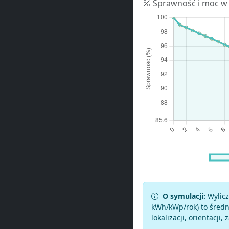
Sprawność i moc w
O symulacji:
Wylicz
kWh/kWp/rok) to średni
lokalizacji, orientacji, 