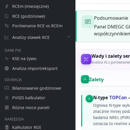
RCEm (miesięczne)
RCE (godzinowe)
Podsumowanie
Porównanie RCE vs RCEm
Panel DMEGC GH
współczynnikiem
Analizy stawek RCE
DANE PSE
Wady i zalety ser
KSE na żywo
analiza AI z porównan
Analiza import/eksport
Zalety
EDUKACJA
Bilansowanie godzinowe
N-type
TOPCon
–
PVGIS kalkulator
Ogniwa N-type wykaz
Różne moce paneli
znacznie mniej pod
badania NREL (PVRW
NARZĘDZIA
oznacza to realnie 
Kalkulator ROI