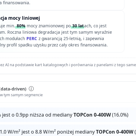
a finansowania.
cja mocy liniowej
uje min.
80%
mocy znamionowej po
30 lat
ach, co jest
m. Roczna liniowa degradacja jest tym samym wyraźnie
zych modułach
PERC
z gwarancją 25-letnią, i zapewnia
y profil spadku uzysku przez cały okres finansowania.
ez AI na podstawie kart katalogowych i porównania z panelami z tego sam
(data-driven)
i w tym samym segmencie
 jest o 0.9pp niższa od mediany
TOPCon 0-400W
(16.0%)
1.0 W/m² jest o 8.8 W/m² poniżej mediany
TOPCon 0-400W
(