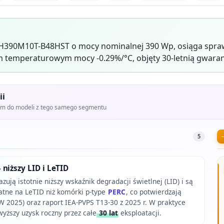
390M10T-B48HST o mocy nominalnej 390 Wp, osiąga spraw
 temperaturowym mocy -0.29%/°C, objęty 30-letnią gwaran
ii
iem do modeli z tego samego segmentu
5
 niższy LID i LeTID
ują istotnie niższy wskaźnik degradacji świetlnej (LID) i są
atne na LeTID niż komórki p-type
PERC
, co potwierdzają
 2025) oraz raport IEA-PVPS T13-30 z 2025 r. W praktyce
wyższy uzysk roczny przez całe
30 lat
eksploatacji.