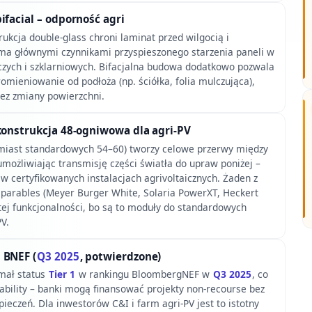
ifacial – odporność agri
ukcja double-glass chroni laminat przed wilgocią i
a głównymi czynnikami przyspieszonego starzenia paneli w
czych i szklarniowych. Bifacjalna budowa dodatkowo pozwala
omieniowanie od podłoża (np. ściółka, folia mulczująca),
bez zmiany powierzchni.
konstrukcja 48-ogniwowa dla agri-PV
miast standardowych 54–60) tworzy celowe przerwy między
możliwiając transmisję części światła do upraw poniżej –
w certyfikowanych instalacjach agrivoltaicznych. Żaden z
arables (Meyer Burger White, Solaria PowerXT, Heckert
tej funkcjonalności, bo są to moduły do standardowych
PV.
BNEF (
Q3 2025
, potwierdzone)
mał status
Tier 1
w rankingu BloombergNEF w
Q3 2025
, co
ability – banki mogą finansować projekty non-recourse bez
eczeń. Dla inwestorów C&I i farm agri-PV jest to istotny