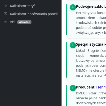
Kalkulator taryf
Podwójne szkło b
Hermetyczna konstr
Kalkulator porównania paneli
amoniakiem – dwom
API
Wkrótce
środowiskach rolni
podbierać odbite pr
zwiększając uzysk 
Specjalistyczna 
Układ 48 ogniw (za
rzędami komórek, u
kluczowy parametr 
podanych peer comp
NEMO) nie oferuje 
instalacji, nie agri-
Producent
Tier 1
DMEGC Solar utrzy
oznacza pełną bank
dodatkowych zabezpi