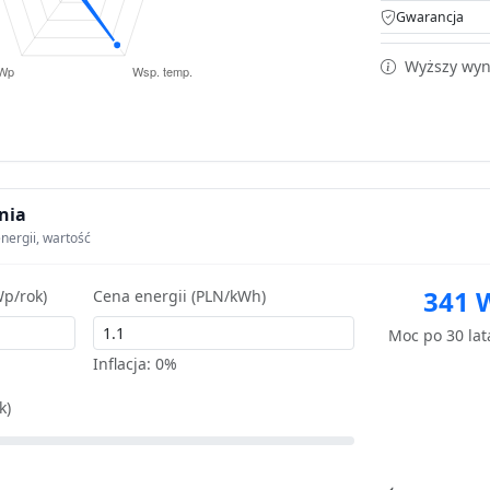
Gwarancja
Wyższy wyni
nia
nergii, wartość
341 
p/rok)
Cena energii (PLN/kWh)
Moc po 30 la
Inflacja:
0%
k)