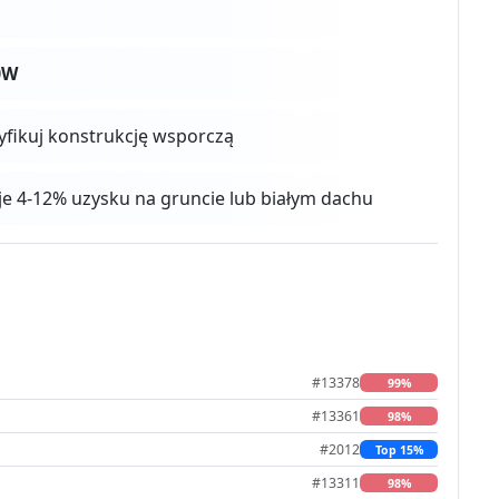
0W
ryfikuj konstrukcję wsporczą
aje 4-12% uzysku na gruncie lub białym dachu
#13378
99%
#13361
98%
#2012
Top 15%
#13311
98%