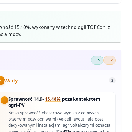
ność 15.10%, wykonany w technologii TOPCon, z
cją mocy.
5
2
Wady
2
Sprawność 14.9–
15.48%
poza kontekstem
agri-PV
Niska sprawność obszarowa wynika z celowych
przerw między ogniwami (48-cell layout), ale poza
dedykowanymi instalacjami agrivoltaicznymi oznacza
konieczność użycia o ok. 35–
45%
więcej powierzchni