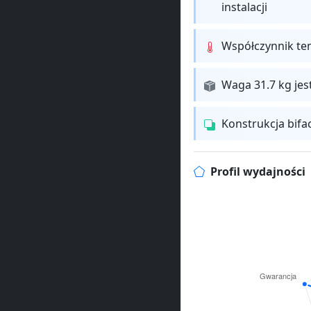
instalacji
Współczynnik te
Waga 31.7 kg jes
Konstrukcja bifa
Profil wydajności