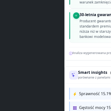
warunek zamknięci
30-letnia gwaran
Producent gwarant
standardem premiu
niższa niż w stars
bankowi modelowaln
Analiza wygenerowana prz
Smart insights
porównanie z panelam
Sprawność 15.1%
Gęstość mocy 15