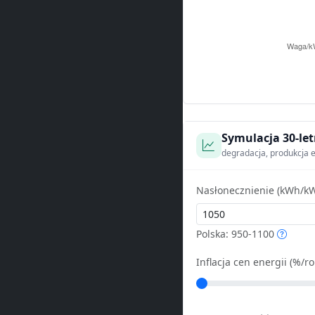
Symulacja 30-let
degradacja, produkcja e
Nasłonecznienie (kWh/kW
Polska: 950-1100
Inflacja cen energii (%/ro