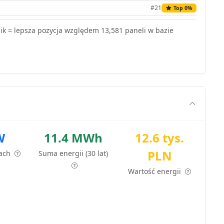
#21
Top 0%
k = lepsza pozycja względem 13,581 paneli w bazie
W
11.4 MWh
12.6 tys.
PLN
tach
Suma energii (30 lat)
Wartość energii