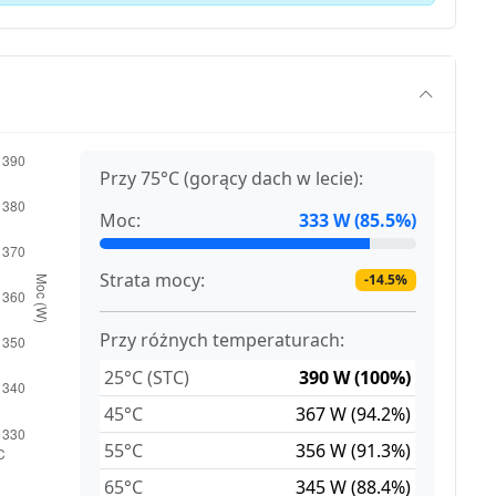
Przy 75°C (gorący dach w lecie):
Moc:
333 W (85.5%)
Strata mocy:
-14.5%
Przy różnych temperaturach:
25°C (STC)
390 W (100%)
45°C
367 W (94.2%)
55°C
356 W (91.3%)
65°C
345 W (88.4%)