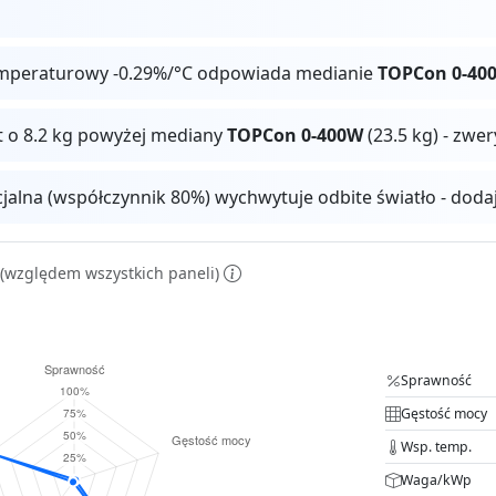
mperaturowy -0.29%/°C odpowiada medianie
TOPCon 0-40
t o 8.2 kg powyżej mediany
TOPCon 0-400W
(23.5 kg) - zwe
cjalna (współczynnik 80%) wychwytuje odbite światło - dod
(względem wszystkich paneli)
Sprawność
Gęstość mocy
Wsp. temp.
Waga/kWp