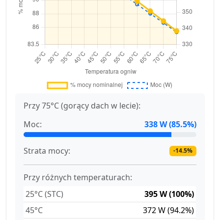
Przy 75°C (gorący dach w lecie):
Moc:
338 W (85.5%)
Strata mocy:
-14.5%
Przy różnych temperaturach:
25°C (STC)
395 W (100%)
45°C
372 W (94.2%)