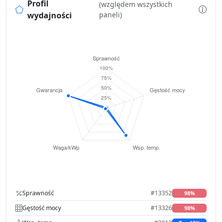
Profil
(względem wszystkich
wydajności
paneli)
Sprawność
#13352
98%
Gęstość mocy
#13326
98%