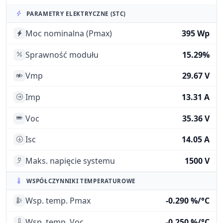
PARAMETRY ELEKTRYCZNE (STC)
Moc nominalna (Pmax)
395 Wp
Sprawność modułu
15.29%
Vmp
29.67 V
Imp
13.31 A
Voc
35.36 V
Isc
14.05 A
Maks. napięcie systemu
1500 V
WSPÓŁCZYNNIKI TEMPERATUROWE
Wsp. temp. Pmax
-0.290 %/°C
Wsp. temp. Voc
-0.250 %/°C