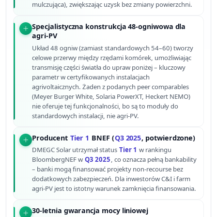
mulczująca), zwiększając uzysk bez zmiany powierzchni.
Specjalistyczna konstrukcja 48-ogniwowa dla
agri-PV
Układ 48 ogniw (zamiast standardowych 54–60) tworzy
celowe przerwy między rzędami komórek, umożliwiając
transmisję części światła do upraw poniżej – kluczowy
parametr w certyfikowanych instalacjach
agrivoltaicznych. Żaden z podanych peer comparables
(Meyer Burger White, Solaria PowerXT, Heckert NEMO)
nie oferuje tej funkcjonalności, bo są to moduły do
standardowych instalacji, nie agri-PV.
Producent
Tier 1
BNEF (
Q3 2025
, potwierdzone)
DMEGC Solar utrzymał status
Tier 1
w rankingu
BloombergNEF w
Q3 2025
, co oznacza pełną bankability
– banki mogą finansować projekty non-recourse bez
dodatkowych zabezpieczeń. Dla inwestorów C&I i farm
agri-PV jest to istotny warunek zamknięcia finansowania.
30-letnia gwarancja mocy liniowej