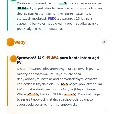
Producent gwarantuje min.
80%
mocy znamionowej po
30 lat
ach, co jest standardem premium. Roczna liniowa
degradacja jest tym samym wyraźnie niższa niż w
starszych modułach
PERC
z gwarancją 25-letnią, i
zapewnia bankowi modelowalny profil spadku uzysku
przez cały okres finansowania.
Wady
2
Sprawność 14.9–
15.48%
poza kontekstem agri-
PV
Niska sprawność obszarowa wynika z celowych przerw
między ogniwami (48-cell layout), ale poza
dedykowanymi instalacjami agrivoltaicznymi oznacza
konieczność użycia o ok. 35–
45%
więcej powierzchni na
kWp niż standardowe moduły N-type (Meyer Burger
White:
21.7%
, Heckert NEMO:
20.5%
). Dyskwalifikuje
to serię z typowych instalacji dachowych lub gęsto
zagospodarowanych farm gruntowych.