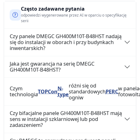
Często zadawane pytania
odpowiedzi wygenerowane przez AI w oparciu o specyfikację
serii
Czy panele DMEGC GH400M10T-B48HST nadają
się do instalacji w oborach i przy budynkach
inwentarskich?
Jaka jest gwarancja na serię DMEGC
GH400M10T-B48HST?
różni się od
Czym
N-
w panela
TOPCon
standardowych
PERC
technologia
type
fotowolt
ogniw
Czy bifacjalne panele GH400M10T-B48HST mają
sens w instalacji szklarniowej lub pod
zadaszeniem?