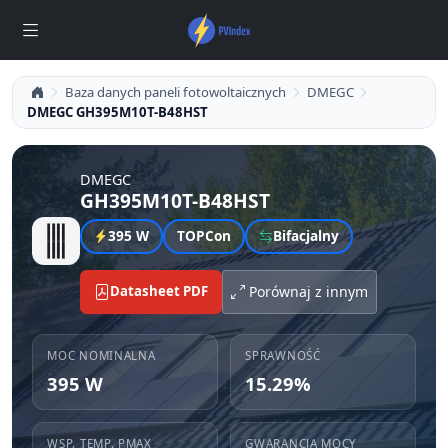
Baza danych paneli fotowoltaicznych
DMEGC
DMEGC GH395M10T-B48HST
DMEGC
GH395M10T-B48HST
395 W
TOPCon
Bifacjalny
Datasheet PDF
Porównaj z innym
MOC NOMINALNA
SPRAWNOŚĆ
395 W
15.29%
WSP. TEMP. PMAX
GWARANCJA MOCY