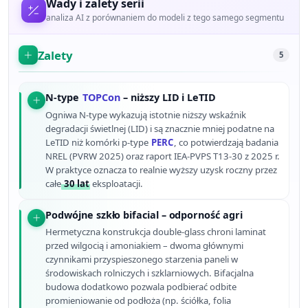
Wady i zalety serii
analiza AI z porównaniem do modeli z tego samego segmentu
Zalety
5
N-type
TOPCon
– niższy LID i LeTID
Ogniwa N-type wykazują istotnie niższy wskaźnik
degradacji świetlnej (LID) i są znacznie mniej podatne na
LeTID niż komórki p-type
PERC
, co potwierdzają badania
NREL (PVRW 2025) oraz raport IEA-PVPS T13-30 z 2025 r.
W praktyce oznacza to realnie wyższy uzysk roczny przez
całe
30 lat
eksploatacji.
Podwójne szkło bifacial – odporność agri
Hermetyczna konstrukcja double-glass chroni laminat
przed wilgocią i amoniakiem – dwoma głównymi
czynnikami przyspieszonego starzenia paneli w
środowiskach rolniczych i szklarniowych. Bifacjalna
budowa dodatkowo pozwala podbierać odbite
promieniowanie od podłoża (np. ściółka, folia