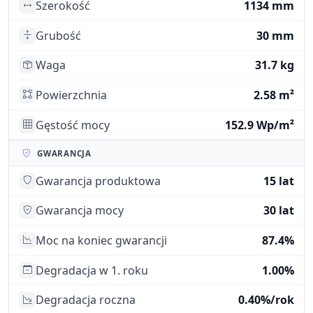
Szerokość
1134 mm
Grubość
30 mm
Waga
31.7 kg
Powierzchnia
2.58 m²
Gęstość mocy
152.9 Wp/m²
GWARANCJA
Gwarancja produktowa
15 lat
Gwarancja mocy
30 lat
Moc na koniec gwarancji
87.4%
Degradacja w 1. roku
1.00%
Degradacja roczna
0.40%/rok