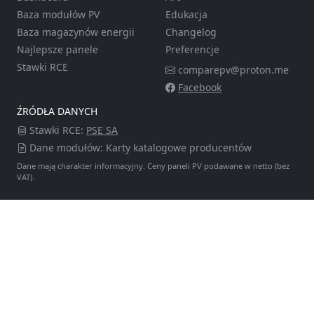
Baza modułów PV
Edukacja
Baza magazynów energii
Changelog
Najlepsze panele
Preferencje
Stawki RCE
comparepv@proton.me
Facebook
ŹRÓDŁA DANYCH
Stawki RCE:
PSE SA
Dane modułów: Karty katalogowe producentów
Dane mają charakter informacyjny. Ceny paneli PV podawane w netto (bez
VAT).