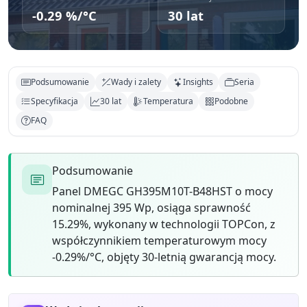
-0.29 %/°C
30 lat
Podsumowanie
Wady i zalety
Insights
Seria
Specyfikacja
30 lat
Temperatura
Podobne
FAQ
Podsumowanie
Panel DMEGC GH395M10T-B48HST o mocy
nominalnej 395 Wp, osiąga sprawność
15.29%, wykonany w technologii TOPCon, z
współczynnikiem temperaturowym mocy
-0.29%/°C, objęty 30-letnią gwarancją mocy.