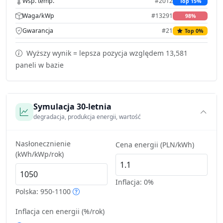
Wsp. temp.
#2012
Top 15%
Waga/kWp
#13291
98%
Gwarancja
#21
Top 0%
Wyższy wynik = lepsza pozycja względem 13,581
paneli w bazie
Symulacja 30-letnia
degradacja, produkcja energii, wartość
Nasłonecznienie
Cena energii (PLN/kWh)
(kWh/kWp/rok)
Inflacja:
0%
Polska: 950-1100
Inflacja cen energii (%/rok)