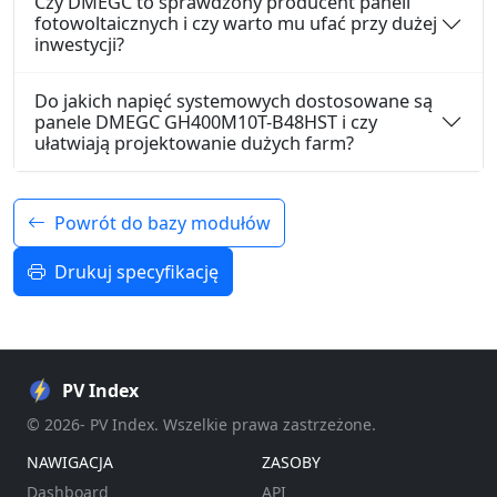
Czy DMEGC to sprawdzony producent paneli
fotowoltaicznych i czy warto mu ufać przy dużej
inwestycji?
Do jakich napięć systemowych dostosowane są
panele DMEGC GH400M10T-B48HST i czy
ułatwiają projektowanie dużych farm?
Powrót do bazy modułów
Drukuj specyfikację
PV Index
© 2026- PV Index. Wszelkie prawa zastrzeżone.
NAWIGACJA
ZASOBY
Dashboard
API