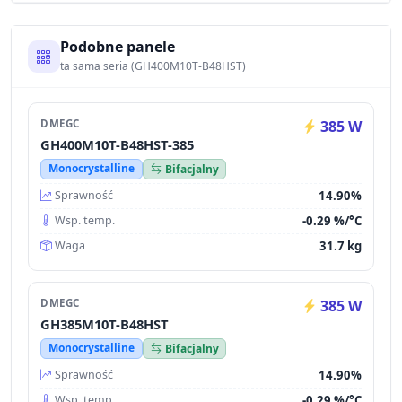
Podobne panele
ta sama seria (GH400M10T-B48HST)
DMEGC
385 W
GH400M10T-B48HST-385
Monocrystalline
Bifacjalny
14.90%
Sprawność
-0.29 %/°C
Wsp. temp.
31.7 kg
Waga
DMEGC
385 W
GH385M10T-B48HST
Monocrystalline
Bifacjalny
14.90%
Sprawność
-0.29 %/°C
Wsp. temp.