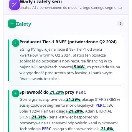
Wady i zalety serii
analiza AI z porównaniem do modeli z tego samego segmentu
Zalety
5
Producent Tier-1 BNEF (potwierdzone Q2 2024)
EGing PV figuruje na liście BNEF Tier-1 od wielu
kwartałów, w tym w Q2 2024. Status ten oznacza
zdolność do pozyskania non-recourse financing w co
najmniej 6 projektach powyżej
5 MW
, co przekłada się na
wiarygodność producenta przy leasingu i bankowym
finansowaniu instalacji.
Sprawność do
21,29%
przy
PERC
Górna granica sprawności
21,29%
plasuje STAR SERIES w
ścisłej czołówce segmentu monofacjalnych
PERC
: IBC
Solar 182M Half Cell osiąga
21,28%
, Adani ETERNAL
SHINE
21,31%
- seria jest więc bezpośrednio
porównywalna z uznanymi odpowiednikami rynkowymi.
Technologia
PERC
osiąga sufit sprawności ok.
21,6%
,