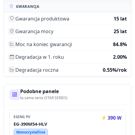
GWARANCJA
Gwarancja produktowa
15 lat
Gwarancja mocy
25 lat
Moc na koniec gwarancji
84.8%
Degradacja w 1. roku
2.00%
Degradacja roczna
0.55%/rok
Podobne panele
ta sama seria (STAR SERIES)
EGING PV
390 W
EG-390M54-HLV
Monocrystalline