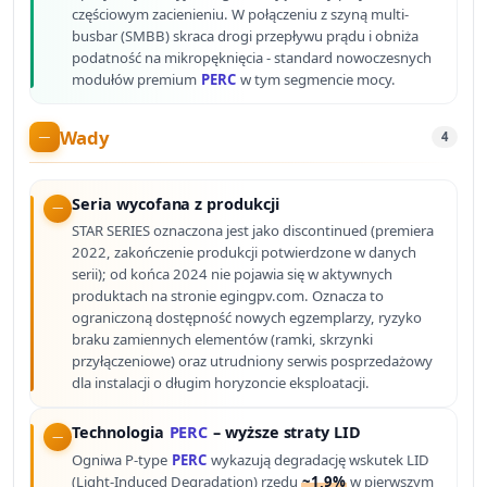
częściowym zacienieniu. W połączeniu z szyną multi-
busbar (SMBB) skraca drogi przepływu prądu i obniża
podatność na mikropęknięcia - standard nowoczesnych
modułów premium
PERC
w tym segmencie mocy.
Wady
4
Seria wycofana z produkcji
STAR SERIES oznaczona jest jako discontinued (premiera
2022, zakończenie produkcji potwierdzone w danych
serii); od końca 2024 nie pojawia się w aktywnych
produktach na stronie egingpv.com. Oznacza to
ograniczoną dostępność nowych egzemplarzy, ryzyko
braku zamiennych elementów (ramki, skrzynki
przyłączeniowe) oraz utrudniony serwis posprzedażowy
dla instalacji o długim horyzoncie eksploatacji.
Technologia
PERC
– wyższe straty LID
Ogniwa P-type
PERC
wykazują degradację wskutek LID
(Light-Induced Degradation) rzędu
~1,9%
w pierwszym