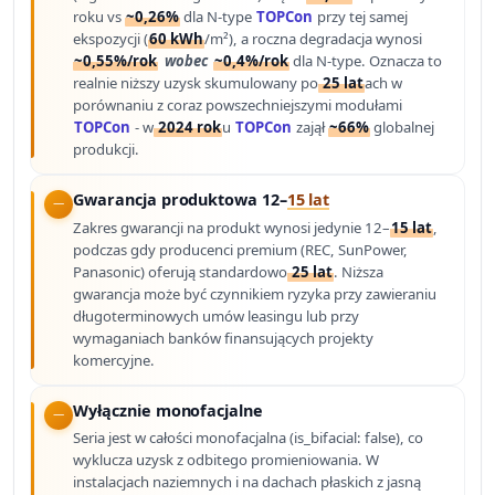
roku vs
~0,26%
dla N-type
TOPCon
przy tej samej
ekspozycji (
60 kWh
/m²), a roczna degradacja wynosi
~0,55%/rok
wobec
~0,4%/rok
dla N-type. Oznacza to
realnie niższy uzysk skumulowany po
25 lat
ach w
porównaniu z coraz powszechniejszymi modułami
TOPCon
- w
2024 rok
u
TOPCon
zajął
~66%
globalnej
produkcji.
Gwarancja produktowa 12–
15 lat
Zakres gwarancji na produkt wynosi jedynie 12–
15 lat
,
podczas gdy producenci premium (REC, SunPower,
Panasonic) oferują standardowo
25 lat
. Niższa
gwarancja może być czynnikiem ryzyka przy zawieraniu
długoterminowych umów leasingu lub przy
wymaganiach banków finansujących projekty
komercyjne.
Wyłącznie monofacjalne
Seria jest w całości monofacjalna (is_bifacial: false), co
wyklucza uzysk z odbitego promieniowania. W
instalacjach naziemnych i na dachach płaskich z jasną