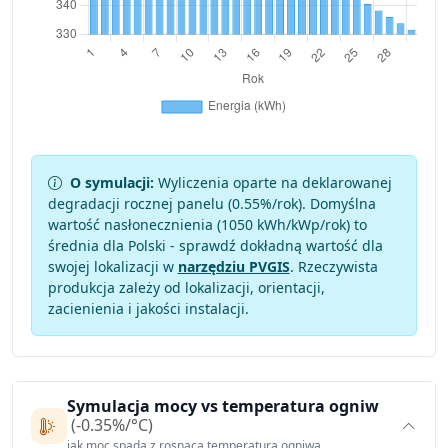
O symulacji:
Wyliczenia oparte na deklarowanej
degradacji rocznej panelu (
0.55
%/rok). Domyślna
wartość nasłonecznienia (1050 kWh/kWp/rok) to
średnia dla Polski - sprawdź dokładną wartość dla
swojej lokalizacji w
narzędziu PVGIS
. Rzeczywista
produkcja zależy od lokalizacji, orientacji,
zacienienia i jakości instalacji.
Symulacja mocy vs temperatura ogniw
(-0.35%/°C)
jak moc spada z rosnącą temperaturą ogniwa