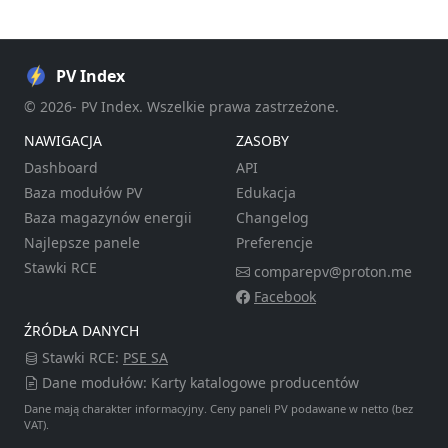
PV Index
© 2026- PV Index. Wszelkie prawa zastrzeżone.
NAWIGACJA
ZASOBY
Dashboard
API
Baza modułów PV
Edukacja
Baza magazynów energii
Changelog
Najlepsze panele
Preferencje
Stawki RCE
comparepv@proton.me
Facebook
ŹRÓDŁA DANYCH
Stawki RCE:
PSE SA
Dane modułów: Karty katalogowe producentów
Dane mają charakter informacyjny. Ceny paneli PV podawane w netto (bez
VAT).