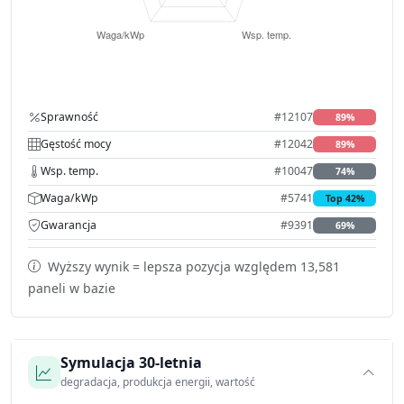
Sprawność
#12107
89%
Gęstość mocy
#12042
89%
Wsp. temp.
#10047
74%
Waga/kWp
#5741
Top 42%
Gwarancja
#9391
69%
Wyższy wynik = lepsza pozycja względem 13,581
paneli w bazie
Symulacja 30-letnia
degradacja, produkcja energii, wartość