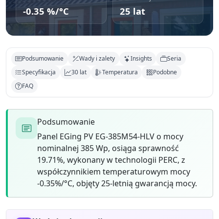
-0.35 %/°C
25 lat
Podsumowanie
Wady i zalety
Insights
Seria
Specyfikacja
30 lat
Temperatura
Podobne
FAQ
Podsumowanie
Panel EGing PV EG-385M54-HLV o mocy
nominalnej 385 Wp, osiąga sprawność
19.71%, wykonany w technologii PERC, z
współczynnikiem temperaturowym mocy
-0.35%/°C, objęty 25-letnią gwarancją mocy.