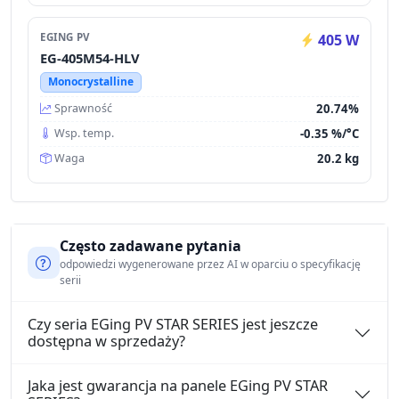
EGING PV
405 W
EG-405M54-HLV
Monocrystalline
20.74%
Sprawność
-0.35 %/°C
Wsp. temp.
20.2 kg
Waga
Często zadawane pytania
odpowiedzi wygenerowane przez AI w oparciu o specyfikację
serii
Czy seria EGing PV STAR SERIES jest jeszcze
dostępna w sprzedaży?
Jaka jest gwarancja na panele EGing PV STAR