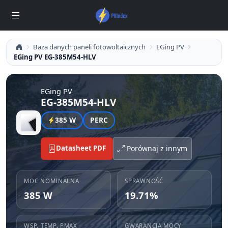
Baza danych paneli fotowoltaicznych
EGing PV
EGing PV EG-385M54-HLV
EGing PV
EG-385M54-HLV
385 W
PERC
Datasheet PDF
Porównaj z innym
MOC NOMINALNA
SPRAWNOŚĆ
385 W
19.71%
WSP. TEMP. PMAX
GWARANCJA MOCY