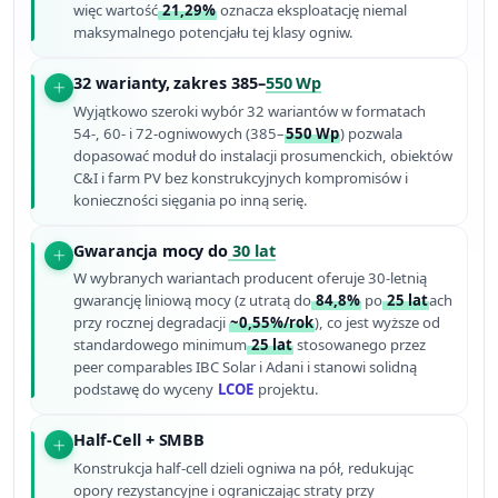
więc wartość
21,29%
oznacza eksploatację niemal
maksymalnego potencjału tej klasy ogniw.
32 warianty, zakres 385–
550 Wp
Wyjątkowo szeroki wybór 32 wariantów w formatach
54-, 60- i 72-ogniwowych (385–
550 Wp
) pozwala
dopasować moduł do instalacji prosumenckich, obiektów
C&I i farm PV bez konstruk­cyjnych kompromisów i
konieczności sięgania po inną serię.
Gwarancja mocy do
30 lat
W wybranych wariantach producent oferuje 30-letnią
gwarancję liniową mocy (z utratą do
84,8%
po
25 lat
ach
przy rocznej degradacji
~0,55%/rok
), co jest wyższe od
standardowego minimum
25 lat
stosowanego przez
peer comparables IBC Solar i Adani i stanowi solidną
podstawę do wyceny
LCOE
projektu.
Half-Cell + SMBB
Konstrukcja half-cell dzieli ogniwa na pół, redukując
opory rezystancyjne i ograniczając straty przy