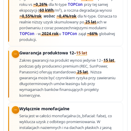
roku vs
~0,26%
dla N-type
TOPCon
przy tej samej
ekspozycji (
60 kWh
/m²), a roczna degradacja wynosi
~0,55%/rok
wobec
~0,4%/rok
dla N-type. Oznacza to
realnie niższy uzysk skumulowany po
25 lat
ach w
porównaniu z coraz powszechniejszymi modułami
TOPCon
- w
2024 rok
u
TOPCon
zajął
~66%
globalnej
produkcji.
Gwarancja produktowa 12–
15 lat
Zakres gwarancji na produkt wynosi jedynie 12–
15 lat
,
podczas gdy producenci premium (REC, SunPower,
Panasonic) oferują standardowo
25 lat
. Niższa
gwarancja może być czynnikiem ryzyka przy zawieraniu
długoterminowych umów leasingu lub przy
wymaganiach banków finansujących projekty
komercyjne.
Wyłącznie monofacjalne
Seria jest w całości monofacjalna (is_bifacial: false), co
wyklucza uzysk z odbitego promieniowania. W
instalacjach naziemnych i na dachach płaskich z jasną