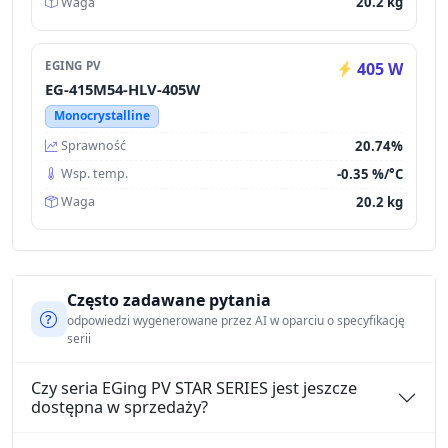
20.2 kg
Waga
EGING PV
405 W
EG-415M54-HLV-405W
Monocrystalline
20.74%
Sprawność
-0.35 %/°C
Wsp. temp.
20.2 kg
Waga
Często zadawane pytania
odpowiedzi wygenerowane przez AI w oparciu o specyfikację
serii
Czy seria EGing PV STAR SERIES jest jeszcze
dostępna w sprzedaży?