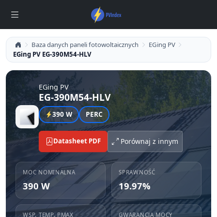
Baza danych paneli fotowoltaicznych
EGing PV
EGing PV EG-390M54-HLV
EGing PV
EG-390M54-HLV
390 W
PERC
Datasheet PDF
Porównaj z innym
MOC NOMINALNA
SPRAWNOŚĆ
390 W
19.97%
WSP. TEMP. PMAX
GWARANCJA MOCY