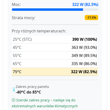
Moc:
322 W (82.5%)
Strata mocy:
-17.5%
Przy różnych temperaturach:
25°C (STC)
390 W (100%)
45°C
363 W (93.0%)
55°C
349 W (89.5%)
65°C
335 W (86.0%)
75°C
322 W (82.5%)
Zakres pracy panelu
-40°C do 85°C
Szeroki zakres pracy – nadaje się do
ekstremalnych warunków klimatycznych