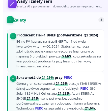
Wady i zalety serii
analiza AI z porównaniem do modeli z tego samego segmentu
Zalety
5
Producent Tier-1 BNEF (potwierdzone Q2 2024)
EGing PV figuruje na liście BNEF Tier-1 od wielu
kwartałów, w tym w Q2 2024. Status ten oznacza
zdolność do pozyskania non-recourse financing w co
najmniej 6 projektach powyżej
5 MW
, co przekłada się na
wiarygodność producenta przy leasingu i bankowym
finansowaniu instalacji.
Sprawność do
21,29%
przy
PERC
Górna granica sprawności
21,29%
plasuje STAR SERIES w
ścisłej czołówce segmentu monofacjalnych
PERC
: IBC
Solar 182M Half Cell osiąga
21,28%
, Adani ETERNAL
SHINE
21,31%
- seria jest więc bezpośrednio
porównywalna z uznanymi odpowiednikami rynkowymi.
Technologia
PERC
osiąga sufit sprawności ok.
21,6%
,