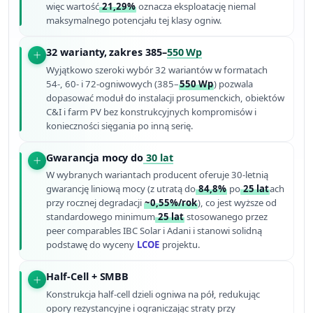
więc wartość
21,29%
oznacza eksploatację niemal
maksymalnego potencjału tej klasy ogniw.
32 warianty, zakres 385–
550 Wp
Wyjątkowo szeroki wybór 32 wariantów w formatach
54-, 60- i 72-ogniwowych (385–
550 Wp
) pozwala
dopasować moduł do instalacji prosumenckich, obiektów
C&I i farm PV bez konstruk­cyjnych kompromisów i
konieczności sięgania po inną serię.
Gwarancja mocy do
30 lat
W wybranych wariantach producent oferuje 30-letnią
gwarancję liniową mocy (z utratą do
84,8%
po
25 lat
ach
przy rocznej degradacji
~0,55%/rok
), co jest wyższe od
standardowego minimum
25 lat
stosowanego przez
peer comparables IBC Solar i Adani i stanowi solidną
podstawę do wyceny
LCOE
projektu.
Half-Cell + SMBB
Konstrukcja half-cell dzieli ogniwa na pół, redukując
opory rezystancyjne i ograniczając straty przy