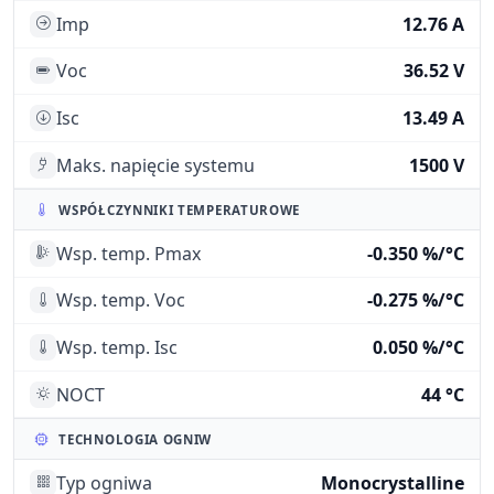
Imp
12.76 A
Voc
36.52 V
Isc
13.49 A
Maks. napięcie systemu
1500 V
WSPÓŁCZYNNIKI TEMPERATUROWE
Wsp. temp. Pmax
-0.350 %/°C
Wsp. temp. Voc
-0.275 %/°C
Wsp. temp. Isc
0.050 %/°C
NOCT
44 °C
TECHNOLOGIA OGNIW
Typ ogniwa
Monocrystalline