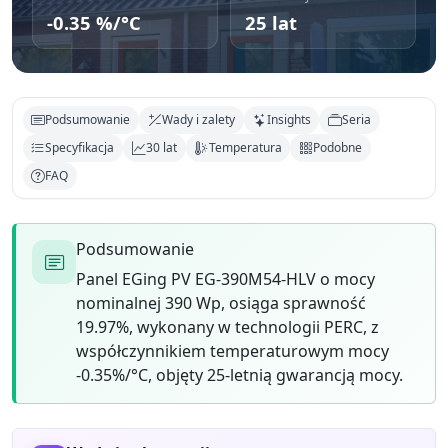
-0.35 %/°C
25 lat
Podsumowanie
Wady i zalety
Insights
Seria
Specyfikacja
30 lat
Temperatura
Podobne
FAQ
Podsumowanie
Panel EGing PV EG-390M54-HLV o mocy
nominalnej 390 Wp, osiąga sprawność
19.97%, wykonany w technologii PERC, z
współczynnikiem temperaturowym mocy
-0.35%/°C, objęty 25-letnią gwarancją mocy.