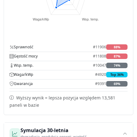
Sprawność
#11906
88%
Gęstość mocy
#11808
87%
Wsp. temp.
#10047
74%
Waga/kWp
#4920
Top 36%
Gwarancja
#9391
69%
Wyższy wynik = lepsza pozycja względem 13,581
paneli w bazie
Symulacja 30-letnia
degradacja, produkcja energii, wartość