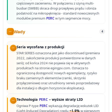
częściowym zacienieniu. W połączeniu z szyną multi-
busbar (SMBB) skraca drogi przepływu prądu i obniża
podatność na mikropęknięcia - standard nowoczesnych
modułów premium
PERC
w tym segmencie mocy.
Wady
4
Seria wycofana z produkcji
STAR SERIES oznaczona jest jako discontinued (premiera
2022, zakończenie produkcji potwierdzone w danych
serii); od końca 2024 nie pojawia się w aktywnych
produktach na stronie egingpv.com. Oznacza to
ograniczoną dostępność nowych egzemplarzy, ryzyko
braku zamiennych elementów (ramki, skrzynki
przyłączeniowe) oraz utrudniony serwis posprzedażowy
dla instalacji o długim horyzoncie eksploatacji.
Technologia
PERC
– wyższe straty LID
Ogniwa P-type
PERC
wykazują degradację wskutek LID
(Light-Induced Degradation) rzędu
~1,9%
w pierwszym