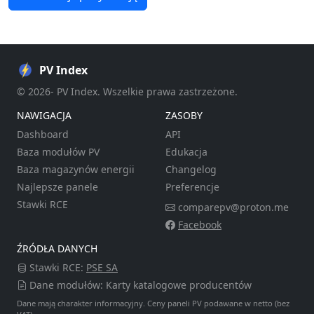
PV Index
© 2026- PV Index. Wszelkie prawa zastrzeżone.
NAWIGACJA
ZASOBY
Dashboard
API
Baza modułów PV
Edukacja
Baza magazynów energii
Changelog
Najlepsze panele
Preferencje
Stawki RCE
comparepv@proton.me
Facebook
ŹRÓDŁA DANYCH
Stawki RCE:
PSE SA
Dane modułów: Karty katalogowe producentów
Dane mają charakter informacyjny. Ceny paneli PV podawane w netto (bez