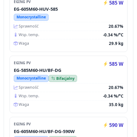
EGING PV
585 W
EG-605M60-HUV-585
Monocrystalline
20.67%
Sprawność
-0.34 %/°C
Wsp. temp.
29.9 kg
Waga
EGING PV
585 W
EG-585M60-HU/BF-DG
Monocrystalline
Bifacjalny
20.67%
Sprawność
-0.34 %/°C
Wsp. temp.
35.0 kg
Waga
EGING PV
590 W
EG-605M60-HU/BF-DG-590W