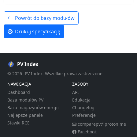
Powrót do bazy modułów
Drukuj specyfikację
PV Index
© 2026- PV Index. Wszelkie prawa zastrzeżone.
NAWIGACJA
ZASOBY
Dashboard
API
Baza modułów PV
Edukacja
Baza magazynów energii
Changelog
Najlepsze panele
Preferencje
Stawki RCE
comparepv@proton.me
Facebook