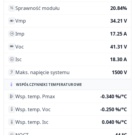
Sprawność modułu
20.84%
Vmp
34.21 V
Imp
17.25 A
Voc
41.31 V
Isc
18.30 A
Maks. napięcie systemu
1500 V
WSPÓŁCZYNNIKI TEMPERATUROWE
Wsp. temp. Pmax
-0.340 %/°C
Wsp. temp. Voc
-0.250 %/°C
Wsp. temp. Isc
0.040 %/°C
NOCT
44 °C