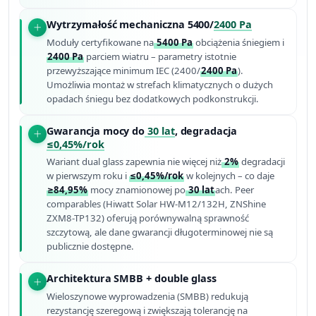
Wytrzymałość mechaniczna 5400/
2400 Pa
Moduły certyfikowane na
5400 Pa
obciążenia śniegiem i
2400 Pa
parciem wiatru – parametry istotnie
przewyższające minimum IEC (2400/
2400 Pa
).
Umożliwia montaż w strefach klimatycznych o dużych
opadach śniegu bez dodatkowych podkonstrukcji.
Gwarancja mocy do
30 lat
, degradacja
≤0,45%/rok
Wariant dual glass zapewnia nie więcej niż
2%
degradacji
w pierwszym roku i
≤0,45%/rok
w kolejnych – co daje
≥84,95%
mocy znamionowej po
30 lat
ach. Peer
comparables (Hiwatt Solar HW-M12/132H, ZNShine
ZXM8-TP132) oferują porównywalną sprawność
szczytową, ale dane gwarancji długoterminowej nie są
publicznie dostępne.
Architektura SMBB + double glass
Wieloszynowe wyprowadzenia (SMBB) redukują
rezystancję szeregową i zwiększają tolerancję na