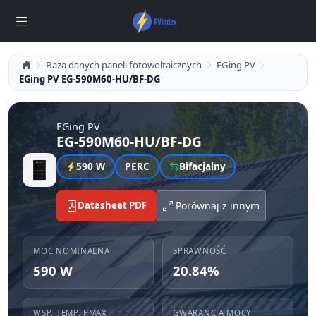
Baza danych paneli fotowoltaicznych
EGing PV
EGing PV EG-590M60-HU/BF-DG
EGing PV
EG-590M60-HU/BF-DG
590 W
PERC
Bifacjalny
Datasheet PDF
Porównaj z innym
MOC NOMINALNA
SPRAWNOŚĆ
590 W
20.84%
WSP. TEMP. PMAX
GWARANCJA MOCY