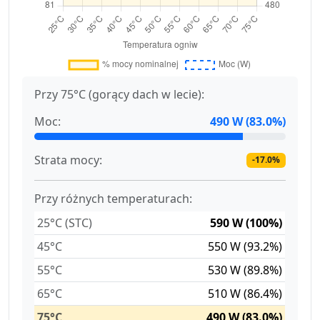
Przy 75°C (gorący dach w lecie):
Moc:
490 W (83.0%)
Strata mocy:
-17.0%
Przy różnych temperaturach:
25°C (STC)
590 W (100%)
45°C
550 W (93.2%)
55°C
530 W (89.8%)
65°C
510 W (86.4%)
75°C
490 W (83.0%)