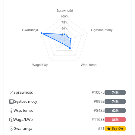
Sprawność
#10075
74%
Gęstość mocy
#9993
74%
Wsp. temp.
#8432
62%
Waga/kWp
#11683
86%
Gwarancja
#21
Top 0%