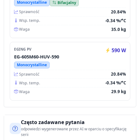
Monocrystalline
Bifacjalny
20.84%
Sprawność
-0.34 %/°C
Wsp. temp.
35.0 kg
Waga
EGING PV
590 W
EG-605M60-HUV-590
Monocrystalline
20.84%
Sprawność
-0.34 %/°C
Wsp. temp.
29.9 kg
Waga
Często zadawane pytania
odpowiedzi wygenerowane przez AI w oparciu o specyfikację
serii