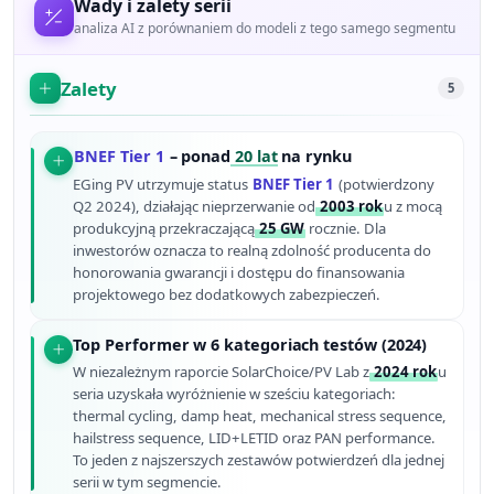
Wady i zalety serii
analiza AI z porównaniem do modeli z tego samego segmentu
Zalety
5
BNEF Tier 1
– ponad
20 lat
na rynku
EGing PV utrzymuje status
BNEF Tier 1
(potwierdzony
Q2 2024), działając nieprzerwanie od
2003 rok
u z mocą
produkcyjną przekraczającą
25 GW
rocznie. Dla
inwestorów oznacza to realną zdolność producenta do
honorowania gwarancji i dostępu do finansowania
projektowego bez dodatkowych zabezpieczeń.
Top Performer w 6 kategoriach testów (2024)
W niezależnym raporcie SolarChoice/PV Lab z
2024 rok
u
seria uzyskała wyróżnienie w sześciu kategoriach:
thermal cycling, damp heat, mechanical stress sequence,
hailstress sequence, LID+LETID oraz PAN performance.
To jeden z najszerszych zestawów potwierdzeń dla jednej
serii w tym segmencie.