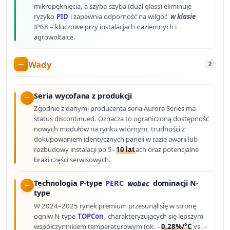
mikropęknięcia, a szyba-szyba (dual glass) eliminuje
ryzyko
PID
i zapewnia odporność na wilgoć
w klasie
IP68 – kluczowe przy instalacjach naziemnych i
agrowoltaice.
Wady
2
Seria wycofana z produkcji
Zgodnie z danymi producenta seria Aurora Series ma
status discontinued. Oznacza to ograniczoną dostępność
nowych modułów na rynku wtórnym, trudności z
dokupowaniem identycznych paneli w razie awarii lub
rozbudowy instalacji po 5–
10 lat
ach oraz potencjalne
braki części serwisowych.
Technologia P-type
PERC
wobec
dominacji N-
type
W 2024–2025 rynek premium przesunął się w stronę
ogniw N-type
TOPCon
, charakteryzujących się lepszym
współczynnikiem temperaturowym (ok. –
0,28%/°C
vs. –