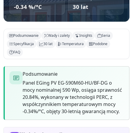
-0.34 %/°C
30 lat
Podsumowanie
Wady i zalety
Insights
Seria
Specyfikacja
30 lat
Temperatura
Podobne
FAQ
Podsumowanie
Panel EGing PV EG-590M60-HU/BF-DG o
mocy nominalnej 590 Wp, osiąga sprawność
20.84%, wykonany w technologii PERC, z
współczynnikiem temperaturowym mocy
-0.34%/°C, objęty 30-letnią gwarancją mocy.