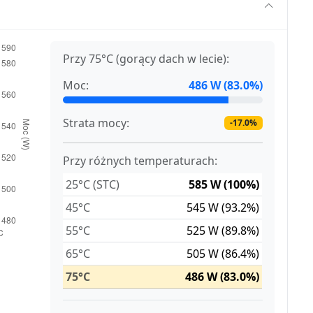
Przy 75°C (gorący dach w lecie):
Moc:
486 W (83.0%)
Strata mocy:
-17.0%
Przy różnych temperaturach:
25°C (STC)
585 W (100%)
45°C
545 W (93.2%)
55°C
525 W (89.8%)
65°C
505 W (86.4%)
75°C
486 W (83.0%)