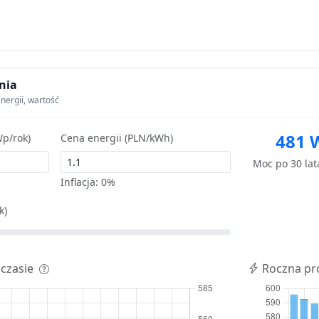
nia
nergii, wartość
481 
p/rok)
Cena energii (PLN/kWh)
Moc po 30 la
Inflacja:
0%
k)
 czasie
Roczna pr