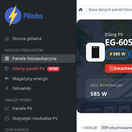
Baza danych paneli foto
EGing PV
Strona główna
EG-60
KATALOG PRODUKTÓW
585 W
Panele fotowoltaiczne
Oferty paneli PV
Datashee
NOWE
Magazyny energii
MOC NOMINALNA
Falowniki
585 W
ANALIZY RYNKU
Panele PV
Statystyki modułów PV
Podsumowani
SEKCJE
CENY ENERGII