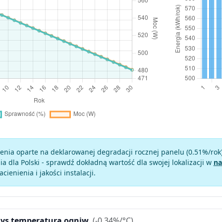
enia oparte na deklarowanej degradacji rocznej panelu (
0.51
%/rok
a dla Polski - sprawdź dokładną wartość dla swojej lokalizacji w
na
zacienienia i jakości instalacji.
 vs temperatura ogniw
(-0.34%/°C)