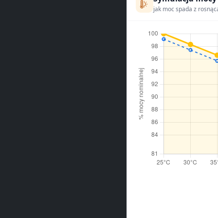
jak moc spada z rosnąc