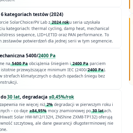
6 kategoriach testów (2024)
rcie SolarChoice/PV Lab z
2024 rok
u seria uzyskała
ciu kategoriach: thermal cycling, damp heat, mechanical
ailstress sequence, LID+LETID oraz PAN performance. To
ch zestawów potwierdzeń dla jednej serii w tym segmencie.
echaniczna 5400/
2400 Pa
ne na
5400 Pa
obciążenia śniegiem i
2400 Pa
parciem
 istotnie przewyższające minimum IEC (2400/
2400 Pa
).
 strefach klimatycznych o dużych opadach śniegu bez
strukcji.
 do
30 lat
, degradacja
≤0,45%/rok
zapewnia nie więcej niż
2%
degradacji w pierwszym roku i
jnych – co daje
≥84,95%
mocy znamionowej po
30 lat
ach.
(Hiwatt Solar HW-M12/132H, ZNShine ZXM8-TP132) oferują
wność szczytową, ale dane gwarancji długoterminowej nie
pne.