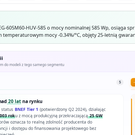
EG-605M60-HUV-585 o mocy nominalnej 585 Wp, osiąga spr
 temperaturowym mocy -0.34%/°C, objęty 25-letnią gwaran
ii
iem do modeli z tego samego segmentu
5
nad
20 lat
na rynku
 status
BNEF Tier 1
(potwierdzony Q2 2024), działając
003 rok
u z mocą produkcyjną przekraczającą
25 GW
torów oznacza to realną zdolność producenta do
cji i dostępu do finansowania projektowego bez
pieczeń.