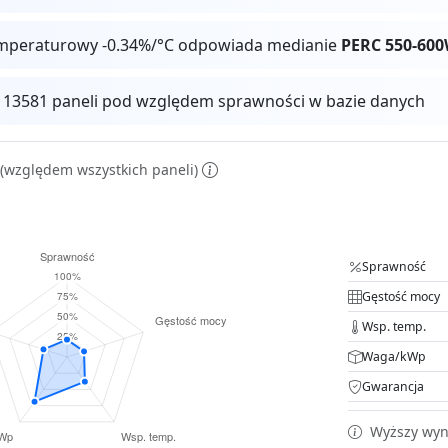
mperaturowy -0.34%/°C odpowiada medianie
PERC 550-60
z 13581 paneli pod względem sprawności w bazie danych
(względem wszystkich paneli)
Sprawność
Gęstość mocy
Wsp. temp.
Waga/kWp
Gwarancja
Wyższy wyni