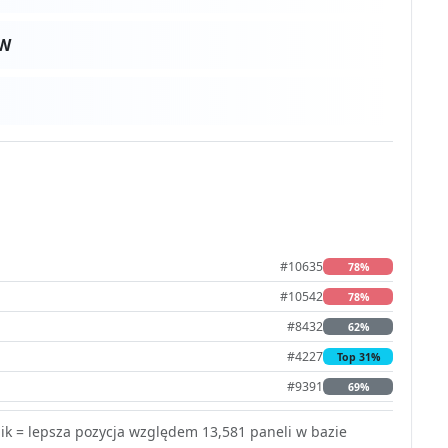
0W
#10635
78%
#10542
78%
#8432
62%
#4227
Top 31%
#9391
69%
k = lepsza pozycja względem 13,581 paneli w bazie