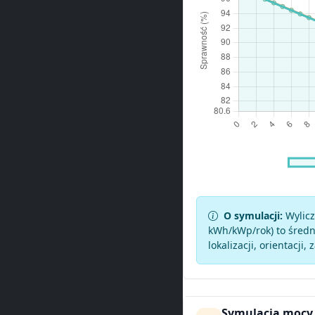
O symulacji:
Wylicz
kWh/kWp/rok) to średni
lokalizacji, orientacji, 
Symulacja mocy