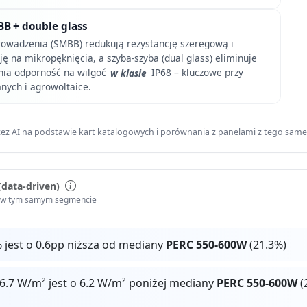
BB + double glass
owadzenia (SMBB) redukują rezystancję szeregową i
ję na mikropęknięcia, a szyba-szyba (dual glass) eliminuje
nia odporność na wilgoć
w klasie
IP68 – kluczowe przy
nych i agrowoltaice.
ez AI na podstawie kart katalogowych i porównania z panelami z tego sam
(data-driven)
i w tym samym segmencie
 jest o 0.6pp niższa od mediany
PERC 550-600W
(21.3%)
6.7 W/m² jest o 6.2 W/m² poniżej mediany
PERC 550-600W
(