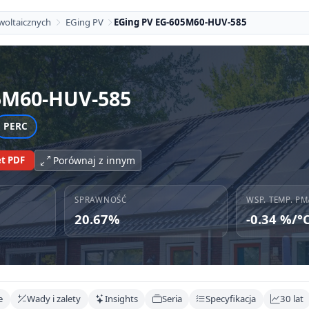
woltaicznych
EGing PV
EGing PV EG-605M60-HUV-585
5M60-HUV-585
PERC
t PDF
Porównaj z innym
SPRAWNOŚĆ
WSP. TEMP. PM
20.67%
-0.34 %/°
e
Wady i zalety
Insights
Seria
Specyfikacja
30 lat