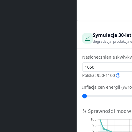
Symulacja 30-let
degradacja, produkcja e
Nasłonecznienie (kWh/kW
Polska: 950-1100
Inflacja cen energii (%/ro
Sprawność i moc w