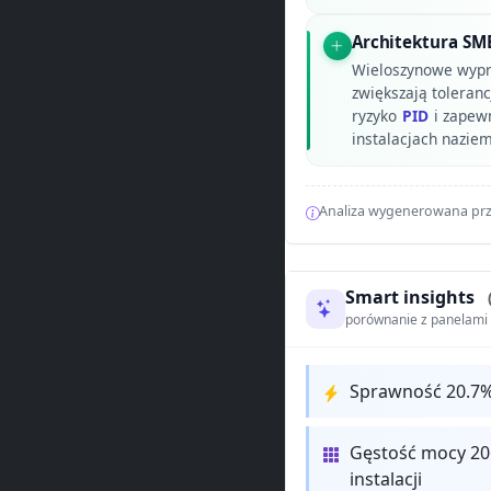
Architektura SM
Wieloszynowe wypr
zwiększają toleranc
ryzyko
PID
i zapew
instalacjach naziem
Analiza wygenerowana prz
Smart insights
porównanie z panelam
Sprawność 20.7%
Gęstość mocy 20
instalacji