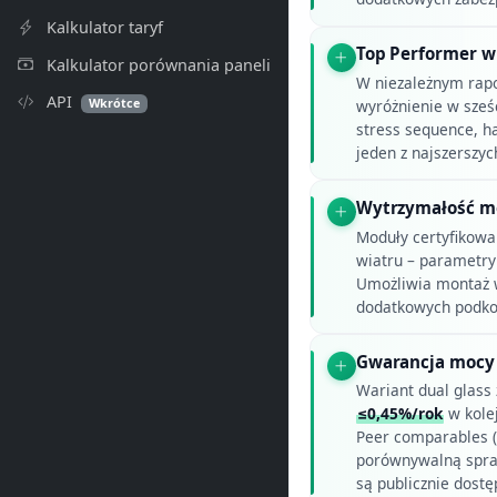
Kalkulator taryf
Top Performer w 
Kalkulator porównania paneli
W niezależnym rapo
API
Wkrótce
wyróżnienie w sześ
stress sequence, h
jeden z najszerszy
Wytrzymałość m
Moduły certyfikowa
wiatru – parametry
Umożliwia montaż w
dodatkowych podkon
Gwarancja mocy
Wariant dual glass 
≤0,45%/rok
w kole
Peer comparables 
porównywalną spra
są publicznie dostę