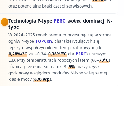
oraz potencjalne braki części serwisowych.
Technologia P-type
PERC
wobec
dominacji N-
type
W 2024–2025 rynek premium przesunął się w stronę
ogniw N-type
TOPCon
, charakteryzujących się
lepszym współczynnikiem temperaturowym (ok. –
0,28%/°C
vs. –0,34–
0,36%/°C
dla
PERC
) i niższym
LID. Przy temperaturach roboczych latem (60–
70°C
)
różnica przekłada się na ok. 3–
5%
niższy uzysk
godzinowy względem modułów N-type w tej samej
klasie mocy (
670 Wp
).