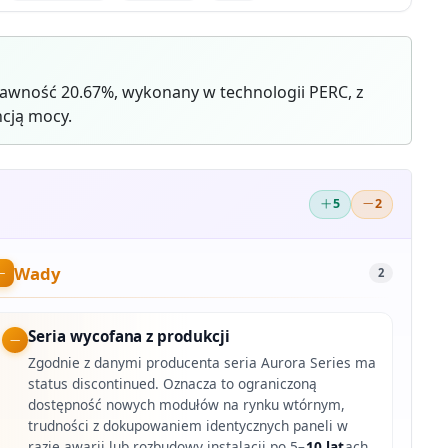
awność 20.67%, wykonany w technologii PERC, z
cją mocy.
5
2
Wady
2
Seria wycofana z produkcji
Zgodnie z danymi producenta seria Aurora Series ma
status discontinued. Oznacza to ograniczoną
dostępność nowych modułów na rynku wtórnym,
trudności z dokupowaniem identycznych paneli w
razie awarii lub rozbudowy instalacji po 5–
10 lat
ach