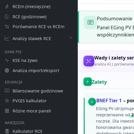
RCEm (miesięczne)
RCE (godzinowe)
Podsumowanie
Porównanie RCE vs RCEm
Panel EGing PV 
współczynnikiem
Analizy stawek RCE
DANE PSE
Wady i zalety ser
KSE na żywo
analiza AI z porównan
Analiza import/eksport
Zalety
EDUKACJA
Bilansowanie godzinowe
BNEF Tier 1
– po
PVGIS kalkulator
EGing PV utrzymuje
Różne moce paneli
nieprzerwanie od
2
rocznie. Dla inwes
NARZĘDZIA
honorowania gwaran
Kalkulator ROI
dodatkowych zabez