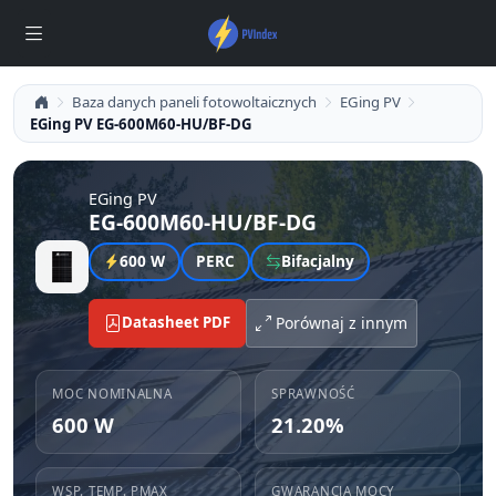
Baza danych paneli fotowoltaicznych
EGing PV
EGing PV EG-600M60-HU/BF-DG
EGing PV
EG-600M60-HU/BF-DG
600 W
PERC
Bifacjalny
Datasheet PDF
Porównaj z innym
MOC NOMINALNA
SPRAWNOŚĆ
600 W
21.20%
WSP. TEMP. PMAX
GWARANCJA MOCY