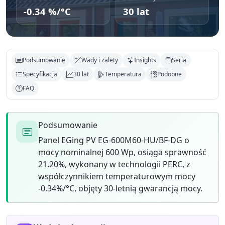
-0.34 %/°C
30 lat
Podsumowanie
Wady i zalety
Insights
Seria
Specyfikacja
30 lat
Temperatura
Podobne
FAQ
Podsumowanie
Panel EGing PV EG-600M60-HU/BF-DG o
mocy nominalnej 600 Wp, osiąga sprawność
21.20%, wykonany w technologii PERC, z
współczynnikiem temperaturowym mocy
-0.34%/°C, objęty 30-letnią gwarancją mocy.