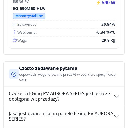
EGING PV
590 W
EG-590M60-HUV
Monocrystalline
20.84%
Sprawność
-0.34 %/°C
Wsp. temp.
29.9 kg
Waga
Często zadawane pytania
odpowiedzi wygenerowane przez AI w oparciu o specyfikację
serii
Czy seria EGing PV AURORA SERIES jest jeszcze
dostępna w sprzedaży?
Jaka jest gwarancja na panele EGing PV AURORA
SERIES?