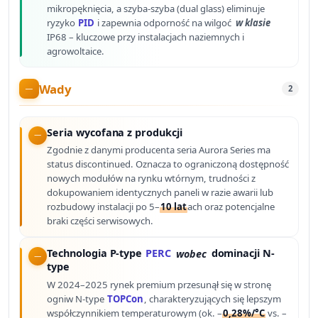
mikropęknięcia, a szyba-szyba (dual glass) eliminuje
ryzyko
PID
i zapewnia odporność na wilgoć
w klasie
IP68 – kluczowe przy instalacjach naziemnych i
agrowoltaice.
Wady
2
Seria wycofana z produkcji
Zgodnie z danymi producenta seria Aurora Series ma
status discontinued. Oznacza to ograniczoną dostępność
nowych modułów na rynku wtórnym, trudności z
dokupowaniem identycznych paneli w razie awarii lub
rozbudowy instalacji po 5–
10 lat
ach oraz potencjalne
braki części serwisowych.
Technologia P-type
PERC
wobec
dominacji N-
type
W 2024–2025 rynek premium przesunął się w stronę
ogniw N-type
TOPCon
, charakteryzujących się lepszym
współczynnikiem temperaturowym (ok. –
0,28%/°C
vs. –