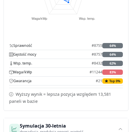
Sprawność
#8755
64%
Gęstość mocy
#8757
64%
Wsp. temp.
#8432
62%
Waga/kWp
#11244
83%
Gwarancja
#21
Top 0%
Wyższy wynik = lepsza pozycja względem 13,581
paneli w bazie
Symulacja 30-letnia
degradacja, produkcja energii, wartość