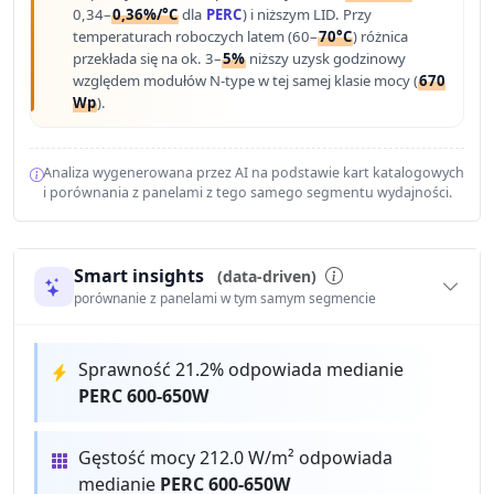
0,34–
0,36%/°C
dla
PERC
) i niższym LID. Przy
temperaturach roboczych latem (60–
70°C
) różnica
przekłada się na ok. 3–
5%
niższy uzysk godzinowy
względem modułów N-type w tej samej klasie mocy (
670
Wp
).
Analiza wygenerowana przez AI na podstawie kart katalogowych
i porównania z panelami z tego samego segmentu wydajności.
Smart insights
(data-driven)
porównanie z panelami w tym samym segmencie
Sprawność 21.2% odpowiada medianie
PERC 600-650W
Gęstość mocy 212.0 W/m² odpowiada
medianie
PERC 600-650W