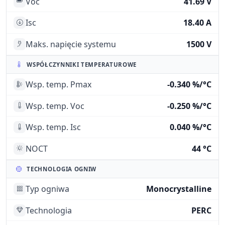
Voc
41.69 V
Isc
18.40 A
Maks. napięcie systemu
1500 V
WSPÓŁCZYNNIKI TEMPERATUROWE
Wsp. temp. Pmax
-0.340 %/°C
Wsp. temp. Voc
-0.250 %/°C
Wsp. temp. Isc
0.040 %/°C
NOCT
44 °C
TECHNOLOGIA OGNIW
Typ ogniwa
Monocrystalline
Technologia
PERC