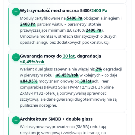
Wytrzymałość mechaniczna 5400/
2400 Pa
Moduły certyfikowane na
5400 Pa
obciążenia śniegiem i
2400 Pa
parciem wiatru – parametry istotnie
przewyższające minimum IEC (2400/
2400 Pa
).
Umożliwia montaż w strefach klimatycznych o dużych
opadach śniegu bez dodatkowych podkonstrukcji.
Gwarancja mocy do
30 lat
, degradacja
≤0,45%/rok
Wariant dual glass zapewnia nie więcej niż
2%
degradacji
w pierwszym roku i
≤0,45%/rok
w kolejnych – co daje
≥84,95%
mocy znamionowej po
30 lat
ach. Peer
comparables (Hiwatt Solar HW-M12/132H, ZNShine
ZXM8-TP132) oferują porównywalną sprawność
szczytową, ale dane gwarancji długoterminowej nie są
publicznie dostępne.
Architektura SMBB + double glass
Wieloszynowe wyprowadzenia (SMBB) redukują
rezystancję szeregową i zwiększają tolerancję na