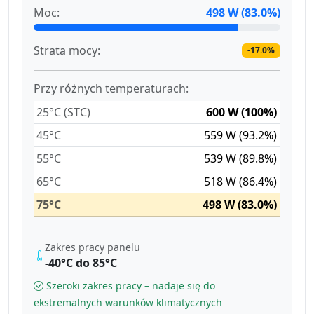
Moc:
498 W (83.0%)
Strata mocy:
-17.0%
Przy różnych temperaturach:
25°C (STC)
600 W (100%)
45°C
559 W (93.2%)
55°C
539 W (89.8%)
65°C
518 W (86.4%)
75°C
498 W (83.0%)
Zakres pracy panelu
-40°C do 85°C
Szeroki zakres pracy – nadaje się do
ekstremalnych warunków klimatycznych