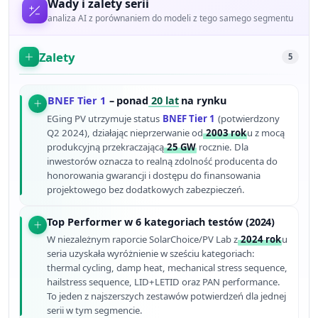
Wady i zalety serii
analiza AI z porównaniem do modeli z tego samego segmentu
Zalety
5
BNEF Tier 1
– ponad
20 lat
na rynku
EGing PV utrzymuje status
BNEF Tier 1
(potwierdzony
Q2 2024), działając nieprzerwanie od
2003 rok
u z mocą
produkcyjną przekraczającą
25 GW
rocznie. Dla
inwestorów oznacza to realną zdolność producenta do
honorowania gwarancji i dostępu do finansowania
projektowego bez dodatkowych zabezpieczeń.
Top Performer w 6 kategoriach testów (2024)
W niezależnym raporcie SolarChoice/PV Lab z
2024 rok
u
seria uzyskała wyróżnienie w sześciu kategoriach:
thermal cycling, damp heat, mechanical stress sequence,
hailstress sequence, LID+LETID oraz PAN performance.
To jeden z najszerszych zestawów potwierdzeń dla jednej
serii w tym segmencie.