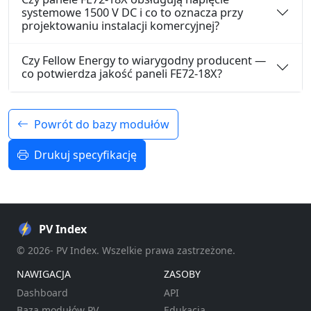
systemowe 1500 V DC i co to oznacza przy
projektowaniu instalacji komercyjnej?
Czy Fellow Energy to wiarygodny producent —
co potwierdza jakość paneli FE72-18X?
Powrót do bazy modułów
Drukuj specyfikację
PV Index
© 2026- PV Index. Wszelkie prawa zastrzeżone.
NAWIGACJA
ZASOBY
Dashboard
API
Baza modułów PV
Edukacja