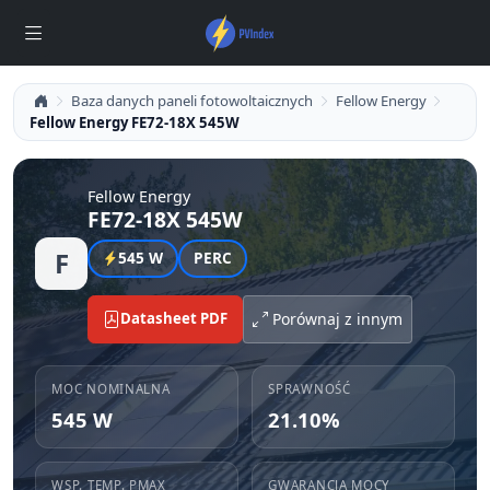
Baza danych paneli fotowoltaicznych
Fellow Energy
Fellow Energy FE72-18X 545W
Fellow Energy
FE72-18X 545W
F
545 W
PERC
Datasheet PDF
Porównaj z innym
MOC NOMINALNA
SPRAWNOŚĆ
545 W
21.10%
WSP. TEMP. PMAX
GWARANCJA MOCY