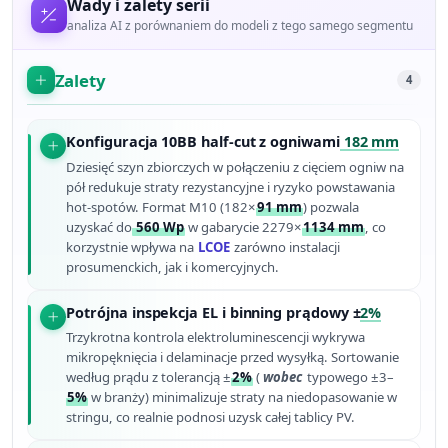
Wady i zalety serii
analiza AI z porównaniem do modeli z tego samego segmentu
Zalety
4
Konfiguracja 10BB half-cut z ogniwami
182 mm
Dziesięć szyn zbiorczych w połączeniu z cięciem ogniw na
pół redukuje straty rezystancyjne i ryzyko powstawania
hot-spotów. Format M10 (182×
91 mm
) pozwala
uzyskać do
560 Wp
w gabarycie 2279×
1134 mm
, co
korzystnie wpływa na
LCOE
zarówno instalacji
prosumenckich, jak i komercyjnych.
Potrójna inspekcja EL i binning prądowy ±
2%
Trzykrotna kontrola elektroluminescencji wykrywa
mikropęknięcia i delaminacje przed wysyłką. Sortowanie
według prądu z tolerancją ±
2%
(
wobec
typowego ±3–
5%
w branży) minimalizuje straty na niedopasowanie w
stringu, co realnie podnosi uzysk całej tablicy PV.