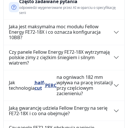
Często zadawane pytania
odpowiedzi wygenerowane przez AI w oparciu o specyfikację
serii
Jaka jest maksymalna moc modułu Fellow
Energy FE72-18X i co oznacza konfiguracja
10BB?
Czy panele Fellow Energy FE72-18X wytrzymają
polskie zimy z ciężkim śniegiem i silnym
wiatrem?
na ogniwach 182 mm
Jak
half-
wpływa na pracę instalacji
PERC
technologia
cut
przy częściowym
zacienieniu?
Jaką gwarancję udziela Fellow Energy na serię
FE72-18X i co ona obejmuje?
Czy panele FE72-18X obsługują napięcie