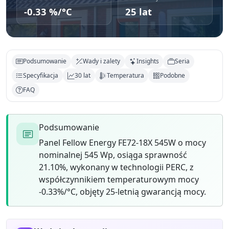
-0.33 %/°C
25 lat
Podsumowanie
Wady i zalety
Insights
Seria
Specyfikacja
30 lat
Temperatura
Podobne
FAQ
Podsumowanie
Panel Fellow Energy FE72-18X 545W o mocy
nominalnej 545 Wp, osiąga sprawność
21.10%, wykonany w technologii PERC, z
współczynnikiem temperaturowym mocy
-0.33%/°C, objęty 25-letnią gwarancją mocy.