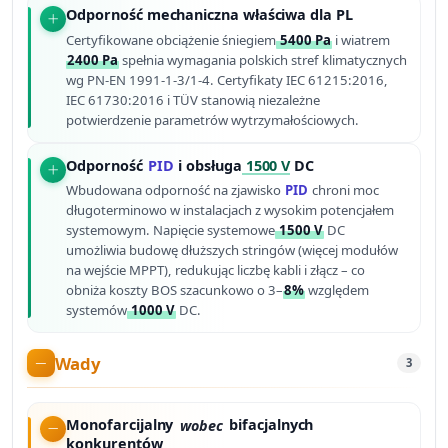
Odporność mechaniczna właściwa dla PL
Certyfikowane obciążenie śniegiem
5400 Pa
i wiatrem
2400 Pa
spełnia wymagania polskich stref klimatycznych
wg PN-EN 1991-1-3/1-4. Certyfikaty IEC 61215:2016,
IEC 61730:2016 i TÜV stanowią niezależne
potwierdzenie parametrów wytrzymałościowych.
Odporność
PID
i obsługa
1500 V
DC
Wbudowana odporność na zjawisko
PID
chroni moc
długoterminowo w instalacjach z wysokim potencjałem
systemowym. Napięcie systemowe
1500 V
DC
umożliwia budowę dłuższych stringów (więcej modułów
na wejście MPPT), redukując liczbę kabli i złącz – co
obniża koszty BOS szacunkowo o 3–
8%
względem
systemów
1000 V
DC.
Wady
3
Monofarcijalny
wobec
bifacjalnych
konkurentów