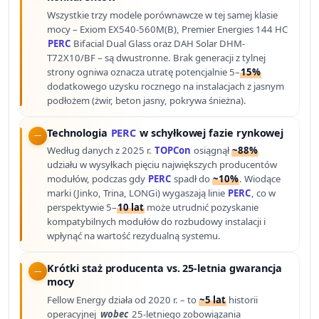
Wszystkie trzy modele porównawcze w tej samej klasie
mocy – Exiom EX540-560M(B), Premier Energies 144 HC
PERC
Bifacial Dual Glass oraz DAH Solar DHM-
T72X10/BF – są dwustronne. Brak generacji z tylnej
strony ogniwa oznacza utratę potencjalnie 5–
15%
dodatkowego uzysku rocznego na instalacjach z jasnym
podłożem (żwir, beton jasny, pokrywa śnieżna).
Technologia
PERC
w schyłkowej fazie rynkowej
Według danych z 2025 r.
TOPCon
osiągnął
~88%
udziału w wysyłkach pięciu największych producentów
modułów, podczas gdy
PERC
spadł do
~10%
. Wiodące
marki (Jinko, Trina, LONGi) wygaszają linie
PERC
, co w
perspektywie 5–
10 lat
może utrudnić pozyskanie
kompatybilnych modułów do rozbudowy instalacji i
wpłynąć na wartość rezydualną systemu.
Krótki staż producenta vs. 25-letnia gwarancja
mocy
Fellow Energy działa od 2020 r. – to
~5 lat
historii
operacyjnej
wobec
25-letniego zobowiązania