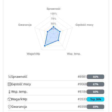
Sprawność
#8981
66%
Gęstość mocy
#9068
67%
Wsp. temp.
#8184
60%
Waga/kWp
#3533
Top 26%
Gwarancja
#9398
69%