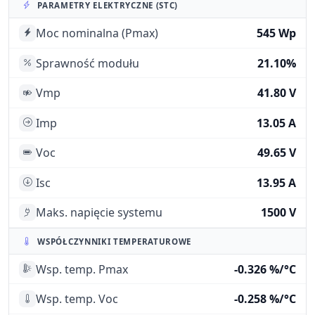
PARAMETRY ELEKTRYCZNE (STC)
Moc nominalna (Pmax)
545 Wp
Sprawność modułu
21.10%
Vmp
41.80 V
Imp
13.05 A
Voc
49.65 V
Isc
13.95 A
Maks. napięcie systemu
1500 V
WSPÓŁCZYNNIKI TEMPERATUROWE
Wsp. temp. Pmax
-0.326 %/°C
Wsp. temp. Voc
-0.258 %/°C