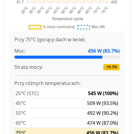
Przy 75°C (gorący dach w lecie):
Moc:
456 W (83.7%)
Strata mocy:
-16.3%
Przy różnych temperaturach:
25°C (STC)
545 W (100%)
45°C
509 W (93.5%)
55°C
492 W (90.2%)
65°C
474 W (87.0%)
75°C
456 W (83.7%)