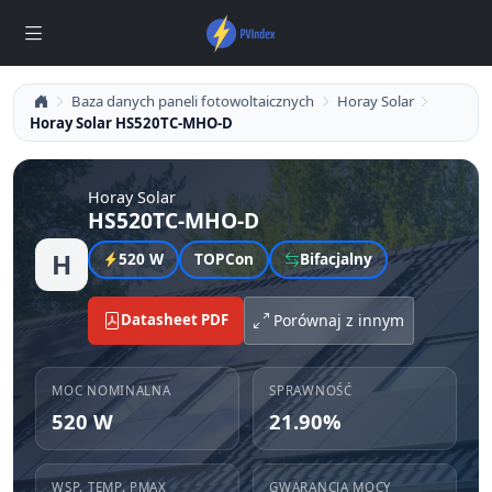
Baza danych paneli fotowoltaicznych
Horay Solar
Horay Solar HS520TC-MHO-D
Horay Solar
HS520TC-MHO-D
H
520 W
TOPCon
Bifacjalny
Datasheet PDF
Porównaj z innym
MOC NOMINALNA
SPRAWNOŚĆ
520 W
21.90%
WSP. TEMP. PMAX
GWARANCJA MOCY