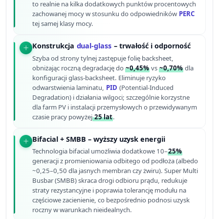
to realnie na kilka dodatkowych punktów procentowych
zachowanej mocy w stosunku do odpowiedników
PERC
tej samej klasy mocy.
Konstrukcja
dual-glass
– trwałość i odporność
Szyba od strony tylnej zastępuje folię backsheet,
obniżając roczną degradację do
~0,45%
vs
~0,70%
dla
konfiguracji glass-backsheet. Eliminuje ryzyko
odwarstwienia laminatu,
PID
(Potential-Induced
Degradation) i działania wilgoci; szczególnie korzystne
dla farm PV i instalacji przemysłowych o przewidywanym
czasie pracy powyżej
25 lat
.
Bifacial + SMBB – wyższy uzysk energii
Technologia bifacial umożliwia dodatkowe 10–
25%
generacji z promieniowania odbitego od podłoża (albedo
~0,25–0,50 dla jasnych membran czy żwiru). Super Multi
Busbar (SMBB) skraca drogi odbioru prądu, redukuje
straty rezystancyjne i poprawia tolerancję modułu na
częściowe zacienienie, co bezpośrednio podnosi uzysk
roczny w warunkach nieidealnych.