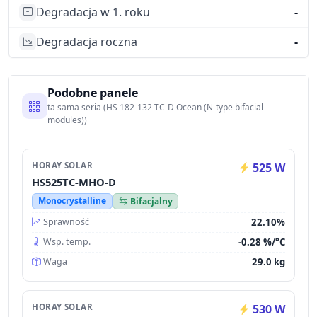
Degradacja w 1. roku
-
Degradacja roczna
-
Podobne panele
ta sama seria (HS 182-132 TC-D Ocean (N-type bifacial
modules))
HORAY SOLAR
525 W
HS525TC-MHO-D
Monocrystalline
Bifacjalny
22.10%
Sprawność
-0.28 %/°C
Wsp. temp.
29.0 kg
Waga
HORAY SOLAR
530 W