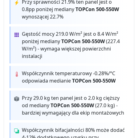
Przy sprawności 21.9% ten panel jest o
0.8pp poniżej mediany
TOPCon 500-550W
wynoszącej 22.7%
Gęstość mocy 219.0 W/m² jest o 8.4 W/m²
poniżej mediany
TOPCon 500-550W
(227.4
W/m²) - wymaga większej powierzchni
instalacji
Współczynnik temperaturowy -0.28%/°C
odpowiada medianie
TOPCon 500-550W
Przy 29.0 kg ten panel jest o 2.0 kg cięższy
od mediany
TOPCon 500-550W
(27.0 kg) -
bardziej wymagający dla ekip montażowych
Współczynnik bifacjalności 80% może dodać
4-12% dodatkowego uzysku przy