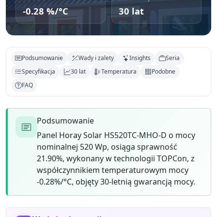
-0.28 %/°C
30 lat
Podsumowanie
Wady i zalety
Insights
Seria
Specyfikacja
30 lat
Temperatura
Podobne
FAQ
Podsumowanie
Panel Horay Solar HS520TC-MHO-D o mocy
nominalnej 520 Wp, osiąga sprawność
21.90%, wykonany w technologii TOPCon, z
współczynnikiem temperaturowym mocy
-0.28%/°C, objęty 30-letnią gwarancją mocy.