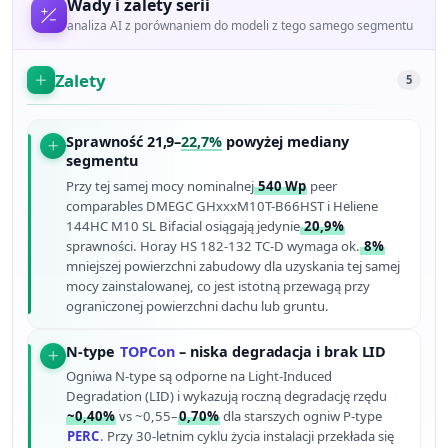
Wady i zalety serii
analiza AI z porównaniem do modeli z tego samego segmentu
Zalety
5
Sprawność 21,9–
22,7%
powyżej mediany
segmentu
Przy tej samej mocy nominalnej
540 Wp
peer
comparables DMEGC GHxxxM10T-B66HST i Heliene
144HC M10 SL Bifacial osiągają jedynie
20,9%
sprawności. Horay HS 182-132 TC-D wymaga ok.
8%
mniejszej powierzchni zabudowy dla uzyskania tej samej
mocy zainstalowanej, co jest istotną przewagą przy
ograniczonej powierzchni dachu lub gruntu.
N-type
TOPCon
– niska degradacja i brak LID
Ogniwa N-type są odporne na Light-Induced
Degradation (LID) i wykazują roczną degradację rzędu
~0,40%
vs ~0,55–
0,70%
dla starszych ogniw P-type
PERC
. Przy 30-letnim cyklu życia instalacji przekłada się