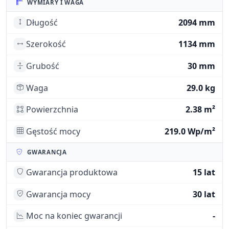
WYMIARY I WAGA
Długość
2094 mm
Szerokość
1134 mm
Grubość
30 mm
Waga
29.0 kg
Powierzchnia
2.38 m²
Gęstość mocy
219.0 Wp/m²
GWARANCJA
Gwarancja produktowa
15 lat
Gwarancja mocy
30 lat
Moc na koniec gwarancji
-