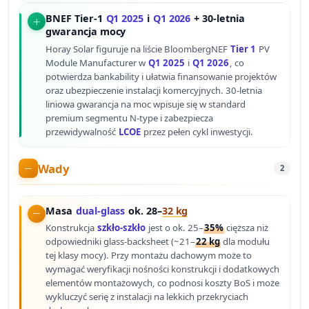
BNEF Tier-1
Q1 2025
i
Q1 2026
+ 30-letnia
gwarancja mocy
Horay Solar figuruje na liście BloombergNEF
Tier 1
PV
Module Manufacturer w
Q1 2025
i
Q1 2026
, co
potwierdza bankability i ułatwia finansowanie projektów
oraz ubezpieczenie instalacji komercyjnych. 30-letnia
liniowa gwarancja na moc wpisuje się w standard
premium segmentu N-type i zabezpiecza
przewidywalność
LCOE
przez pełen cykl inwestycji.
Wady
2
Masa
dual-glass
ok. 28–
32 kg
Konstrukcja
szkło-szkło
jest o ok. 25–
35%
cięższa niż
odpowiedniki glass-backsheet (~21–
22 kg
dla modułu
tej klasy mocy). Przy montażu dachowym może to
wymagać weryfikacji nośności konstrukcji i dodatkowych
elementów montażowych, co podnosi koszty BoS i może
wykluczyć serię z instalacji na lekkich przekryciach