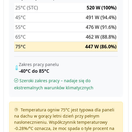
25°C (STC)
520 W (100%)
45°C
491 W (94.4%)
55°C
476 W (91.6%)
65°C
462 W (88.8%)
75°C
447 W (86.0%)
Zakres pracy panelu
-40°C do 85°C
Szeroki zakres pracy – nadaje się do
ekstremalnych warunków klimatycznych
Temperatura ogniw 75°C jest typowa dla paneli
na dachu w gorący letni dzień przy pełnym
nasłonecznieniu. Współczynnik temperaturowy
-0.28%/°C
oznacza, że moc spada o tyle procent na