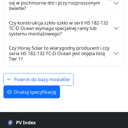
się w pochmurne dni i przy rozproszonym
świetle?
Czy konstrukcja szkło-szkło w serii HS 182-132
TC-D Ocean wymaga specjalnej ramy lub
systemu montażowego?
Czy Horay Solar to wiarygodny producent i czy
seria HS 182-132 TC-D Ocean jest objęta listą
Tier 1?
Powrót do bazy modułów
Drukuj specyfikację
PV Index