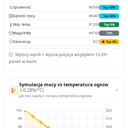
Sprawność
#6506
Top 48%
Gęstość mocy
#6487
Top 48%
Wsp. temp.
#1208
Top 9%
Waga/kWp
#9783
72%
Gwarancja
#21
Top 0%
Wyższy wynik = lepsza pozycja względem 13,591
paneli w bazie
Symulacja mocy vs temperatura ogniw
(-0.28%/°C)
jak moc spada z rosnącą temperaturą ogniwa