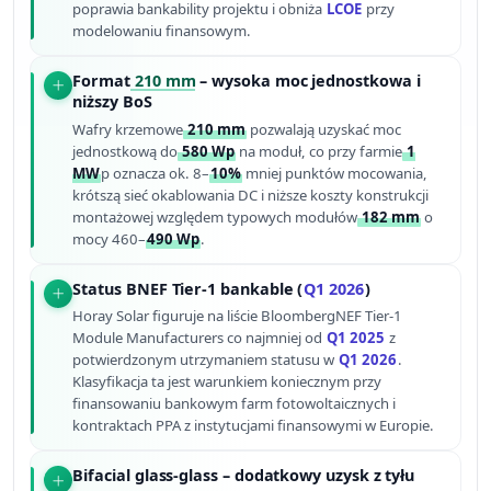
poprawia bankability projektu i obniża
LCOE
przy
modelowaniu finansowym.
Format
210 mm
– wysoka moc jednostkowa i
niższy BoS
Wafry krzemowe
210 mm
pozwalają uzyskać moc
jednostkową do
580 Wp
na moduł, co przy farmie
1
MW
p oznacza ok. 8–
10%
mniej punktów mocowania,
krótszą sieć okablowania DC i niższe koszty konstrukcji
montażowej względem typowych modułów
182 mm
o
mocy 460–
490 Wp
.
Status BNEF Tier-1 bankable (
Q1 2026
)
Horay Solar figuruje na liście BloombergNEF Tier-1
Module Manufacturers co najmniej od
Q1 2025
z
potwierdzonym utrzymaniem statusu w
Q1 2026
.
Klasyfikacja ta jest warunkiem koniecznym przy
finansowaniu bankowym farm fotowoltaicznych i
kontraktach PPA z instytucjami finansowymi w Europie.
Bifacial glass-glass – dodatkowy uzysk z tyłu