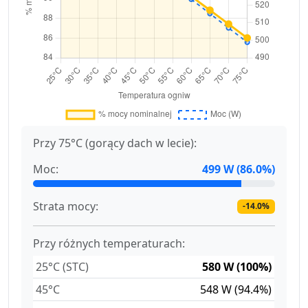
Przy 75°C (gorący dach w lecie):
Moc:
499 W (86.0%)
Strata mocy:
-14.0%
Przy różnych temperaturach:
25°C (STC)
580 W (100%)
45°C
548 W (94.4%)