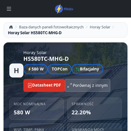
Baza danych paneli fotowoltaicznych
Horay Solar
Horay Solar HS580TC-MHG-D
Horay Solar
HS580TC-MHG-D
H
580 W
TOPCon
Bifacjalny
Datasheet PDF
Porównaj z innym
MOC NOMINALNA
SPRAWNOŚĆ
580 W
22.20%
WSP. TEMP. PMAX
GWARANCJA MOCY