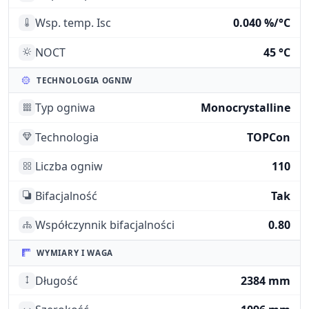
Wsp. temp. Isc
0.040 %/°C
NOCT
45 °C
TECHNOLOGIA OGNIW
Typ ogniwa
Monocrystalline
Technologia
TOPCon
Liczba ogniw
110
Bifacjalność
Tak
Współczynnik bifacjalności
0.80
WYMIARY I WAGA
Długość
2384 mm