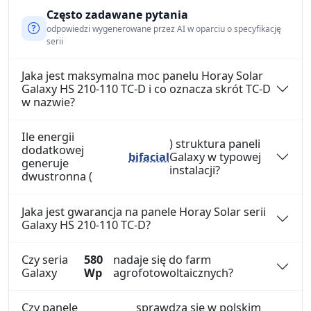
Często zadawane pytania
odpowiedzi wygenerowane przez AI w oparciu o specyfikację
serii
Jaka jest maksymalna moc panelu Horay Solar
Galaxy HS 210-110 TC-D i co oznacza skrót TC-D
w nazwie?
Ile energii
) struktura paneli
dodatkowej
bifacial
Galaxy w typowej
generuje
instalacji?
dwustronna (
Jaka jest gwarancja na panele Horay Solar serii
Galaxy HS 210-110 TC-D?
Czy seria
580
nadaje się do farm
Galaxy
Wp
agrofotowoltaicznych?
Czy panele
sprawdzą się w polskim