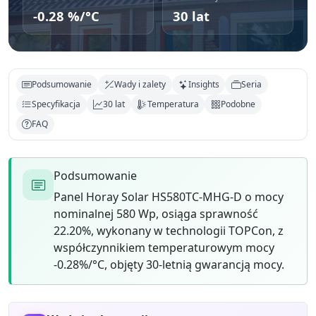
-0.28 %/°C
30 lat
Podsumowanie
Wady i zalety
Insights
Seria
Specyfikacja
30 lat
Temperatura
Podobne
FAQ
Podsumowanie
Panel Horay Solar HS580TC-MHG-D o mocy
nominalnej 580 Wp, osiąga sprawność
22.20%, wykonany w technologii TOPCon, z
współczynnikiem temperaturowym mocy
-0.28%/°C, objęty 30-letnią gwarancją mocy.