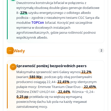
Dwustronna konstrukcja bifacial w połączeniu z
wytrzymałą obudową double-glass generuje dodatkowe
8–
22%
uzysku energetycznego z odbitego albedo
podłoża – zgodnie z niezależnymi testami CGC Sanya dla
modułów
TOPCon
bifacial. Korzyść jest szczególnie
wymierna w docelowych instalacjach
agrofotowoltaicznych, gdzie jasna roślinność podnosi
współczynnik albedo.
Wady
2
Sprawność poniżej bezpośrednich peers
Maksymalna sprawność serii Galaxy wynosi
22,2%
(wariant
580 Wp
), podczas gdy obaj porównywalni
producenci osiągają 22,44–
22,45%
przy identycznym
pułapie mocy: Emmvee Titanium Clear/Duo –
22,45%
,
ZNShine ZXM7-UHLD144 –
22,44%
. Różnica ~0,24–
0,25 pp
przekłada się na większą wymaganą
powierzchnię dachu lub pola na każdy megawat
zainstalowanej mocy.