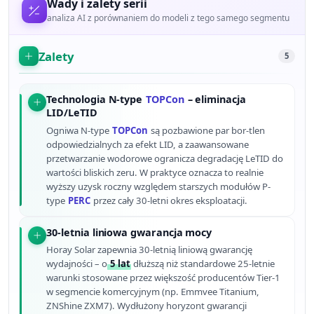
Wady i zalety serii
analiza AI z porównaniem do modeli z tego samego segmentu
Zalety
5
Technologia N-type
TOPCon
– eliminacja
LID/LeTID
Ogniwa N-type
TOPCon
są pozbawione par bor-tlen
odpowiedzialnych za efekt LID, a zaawansowane
przetwarzanie wodorowe ogranicza degradację LeTID do
wartości bliskich zeru. W praktyce oznacza to realnie
wyższy uzysk roczny względem starszych modułów P-
type
PERC
przez cały 30-letni okres eksploatacji.
30-letnia liniowa gwarancja mocy
Horay Solar zapewnia 30-letnią liniową gwarancję
wydajności – o
5 lat
dłuższą niż standardowe 25-letnie
warunki stosowane przez większość producentów Tier-1
w segmencie komercyjnym (np. Emmvee Titanium,
ZNShine ZXM7). Wydłużony horyzont gwarancji