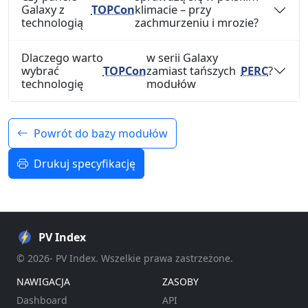
Galaxy z
TOPCon
klimacie – przy
technologią
zachmurzeniu i mrozie?
Dlaczego warto
w serii Galaxy
wybrać
TOPCon
zamiast tańszych
PERC
?
technologię
modułów
Powrót do bazy modułów
Drukuj specyfikację
PV Index
© 2026- PV Index. Wszelkie prawa zastrzeżone.
NAWIGACJA
ZASOBY
Dashboard
API