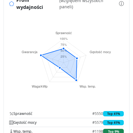
Profil
(względem wszystkich
wydajności
paneli)
Sprawność
#5550
Top 41%
Gęstość mocy
#5579
Top 41%
Wsp. temp.
#1198
Top 9%