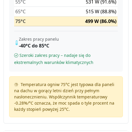
55°C
531 W (91.6%)
65°C
515 W (88.8%)
75°C
499 W (86.0%)
Zakres pracy panelu
-40°C do 85°C
Szeroki zakres pracy – nadaje się do
ekstremalnych warunków klimatycznych
Temperatura ogniw 75°C jest typowa dla paneli
na dachu w gorący letni dzień przy pełnym
nasłonecznieniu. Współczynnik temperaturowy
-0.28%/°C
oznacza, że moc spada o tyle procent na
każdy stopień powyżej 25°C.