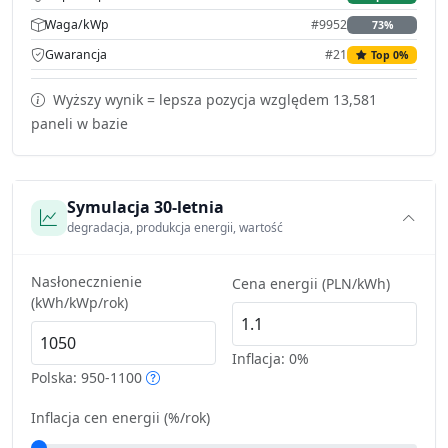
Waga/kWp
#9952
73%
Gwarancja
#21
Top 0%
Wyższy wynik = lepsza pozycja względem 13,581
paneli w bazie
Symulacja 30-letnia
degradacja, produkcja energii, wartość
Nasłonecznienie
Cena energii (PLN/kWh)
(kWh/kWp/rok)
Inflacja:
0%
Polska: 950-1100
Inflacja cen energii (%/rok)