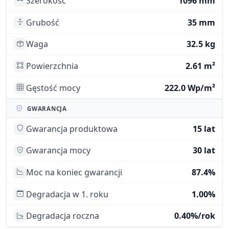
Szerokość
1096 mm
Grubość
35 mm
Waga
32.5 kg
Powierzchnia
2.61 m²
Gęstość mocy
222.0 Wp/m²
GWARANCJA
Gwarancja produktowa
15 lat
Gwarancja mocy
30 lat
Moc na koniec gwarancji
87.4%
Degradacja w 1. roku
1.00%
Degradacja roczna
0.40%/rok