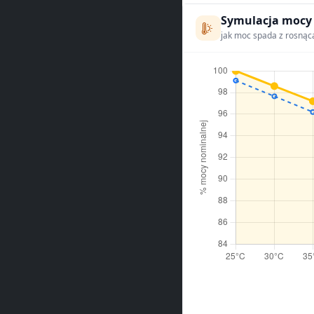
Symulacja mocy
jak moc spada z rosnąc