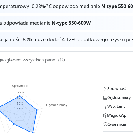
mperaturowy -0.28%/°C odpowiada medianie
N-type 550-6
ga odpowiada medianie
N-type 550-600W
facjalności 80% może dodać 4-12% dodatkowego uzysku pr
(względem wszystkich paneli)
Sprawność
Gęstość mocy
Wsp. temp.
Waga/kWp
Gwarancja