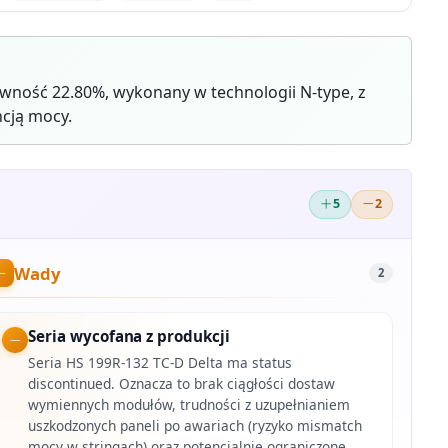
ność 22.80%, wykonany w technologii N-type, z
cją mocy.
5
2
Wady
2
Seria wycofana z produkcji
Seria HS 199R-132 TC-D Delta ma status
discontinued. Oznacza to brak ciągłości dostaw
wymiennych modułów, trudności z uzupełnianiem
uszkodzonych paneli po awariach (ryzyko mismatch
mocy w stringach) oraz potencjalnie ograniczone