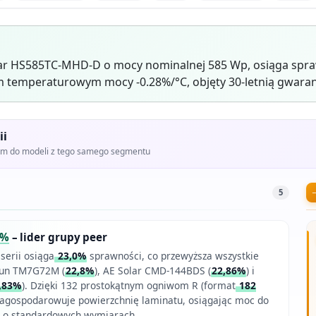
ar HS585TC-MHD-D o mocy nominalnej 585 Wp, osiąga spraw
 temperaturowym mocy -0.28%/°C, objęty 30-letnią gwaran
ii
iem do modeli z tego samego segmentu
5
3%
– lider grupy peer
serii osiąga
23,0%
sprawności, co przewyższa wszystkie
sun TM7G72M (
22,8%
), AE Solar CMD-144BDS (
22,86%
) i
,83%
). Dzięki 132 prostokątnym ogniwom R (format
182
 zagospodarowuje powierzchnię laminatu, osiągając moc do
 o standardowych wymiarach.