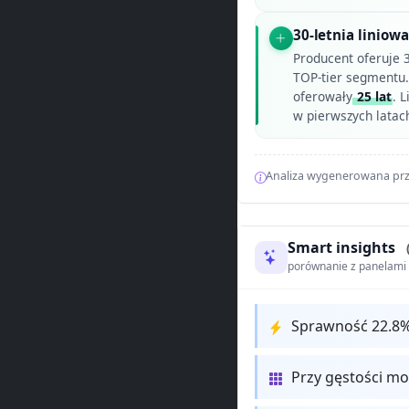
30-letnia linio
Producent oferuje 
TOP-tier segmentu.
oferowały
25 lat
. 
w pierwszych latach
Analiza wygenerowana prz
Smart insights
porównanie z panelam
Sprawność 22.8
Przy gęstości m