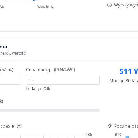
Wyższy wyni
nia
nergii, wartość
511 
p/rok)
Cena energii (PLN/kWh)
Moc po 30 la
Inflacja:
0%
k)
 czasie
Roczna pr