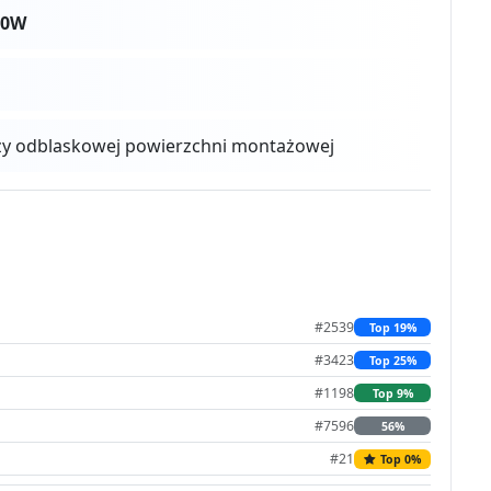
00W
zy odblaskowej powierzchni montażowej
#2539
Top 19%
#3423
Top 25%
#1198
Top 9%
#7596
56%
#21
Top 0%