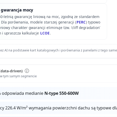
wa gwarancja mocy
30-letnią gwarancję liniową na moc, zgodną ze standardem
 Dla porównania, modele starszej generacji (
PERC
) typowo
Liniowy charakter gwarancji eliminuje tzw. 'cliff degradation'
 i upraszcza kalkulacje
LCOE
.
ez AI na podstawie kart katalogowych i porównania z panelami z tego sam
(data-driven)
i w tym samym segmencie
% odpowiada medianie
N-type 550-600W
ocy 226.4 W/m² wymagania powierzchni dachu są typowe dl