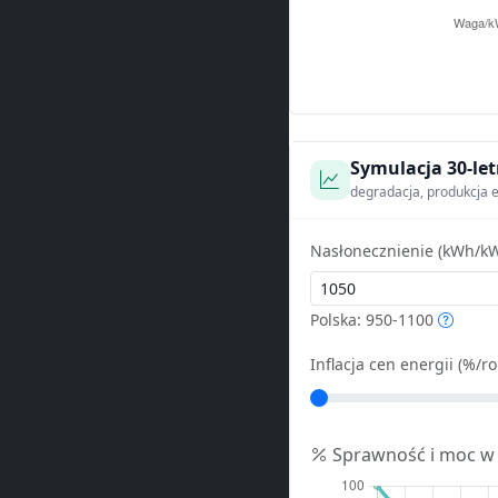
Symulacja 30-let
degradacja, produkcja e
Nasłonecznienie (kWh/kW
Polska: 950-1100
Inflacja cen energii (%/ro
Sprawność i moc w