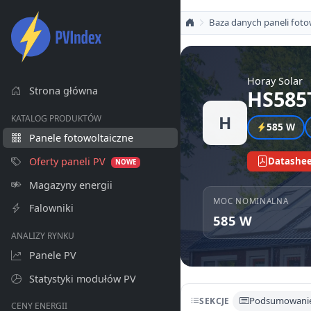
Baza danych paneli foto
Horay Solar
Strona główna
HS585
H
KATALOG PRODUKTÓW
585 W
Panele fotowoltaiczne
Oferty paneli PV
Datashee
NOWE
Magazyny energii
MOC NOMINALNA
Falowniki
585 W
ANALIZY RYNKU
Panele PV
Statystyki modułów PV
Podsumowani
SEKCJE
CENY ENERGII