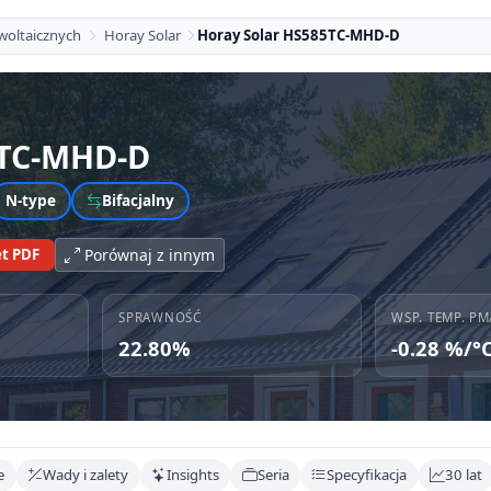
woltaicznych
Horay Solar
Horay Solar HS585TC-MHD-D
TC-MHD-D
N-type
Bifacjalny
t PDF
Porównaj z innym
SPRAWNOŚĆ
WSP. TEMP. PM
22.80%
-0.28 %/°
e
Wady i zalety
Insights
Seria
Specyfikacja
30 lat