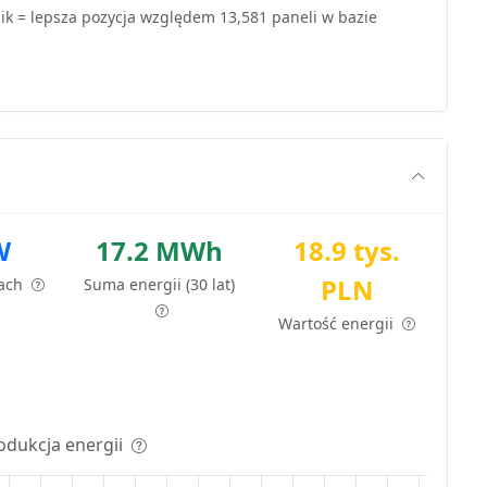
k = lepsza pozycja względem 13,581 paneli w bazie
W
17.2 MWh
18.9 tys.
PLN
tach
Suma energii (30 lat)
Wartość energii
odukcja energii