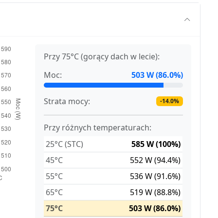
Przy 75°C (gorący dach w lecie):
Moc:
503 W (86.0%)
Strata mocy:
-14.0%
Przy różnych temperaturach:
25°C (STC)
585 W (100%)
45°C
552 W (94.4%)
55°C
536 W (91.6%)
65°C
519 W (88.8%)
75°C
503 W (86.0%)