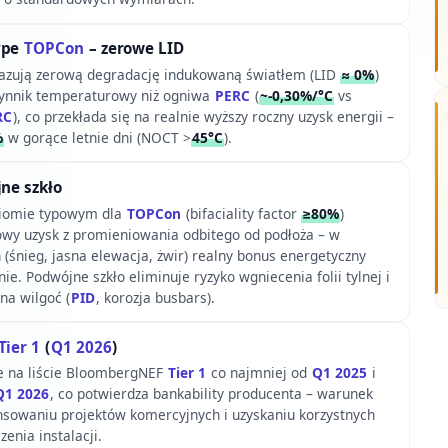
ype
TOPCon
– zerowe LID
azują zerową degradację indukowaną światłem (LID
≈ 0%
)
zynnik temperaturowy niż ogniwa
PERC
(
~-0,30%/°C
vs
RC
), co przekłada się na realnie wyższy roczny uzysk energii –
%
w gorące letnie dni (NOCT >
45°C
).
jne szkło
ziomie typowym dla
TOPCon
(bifaciality factor
≥80%
)
wy uzysk z promieniowania odbitego od podłoża – w
(śnieg, jasna elewacja, żwir) realny bonus energetyczny
ie. Podwójne szkło eliminuje ryzyko wgniecenia folii tylnej i
na wilgoć (
PID
, korozja busbars).
Tier 1
(
Q1 2026
)
je na liście BloombergNEF
Tier 1
co najmniej od
Q1 2025
i
Q1 2026
, co potwierdza bankability producenta – warunek
ansowaniu projektów komercyjnych i uzyskaniu korzystnych
enia instalacji.