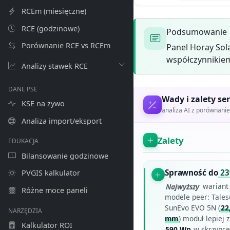
RCEm (miesięczne)
RCE (godzinowe)
Podsumowanie
Porównanie RCE vs RCEm
Panel Horay Sol
współczynnikiem
Analizy stawek RCE
DANE PSE
Wady i zalety ser
KSE na żywo
analiza AI z porównan
Analiza import/eksport
Zalety
EDUKACJA
Bilansowanie godzinowe
Sprawność do
2
PVGIS kalkulator
Najwyższy
wariant 
Różne moce paneli
modele peer: Tale
SunEvo EVO 5N (
22
NARZĘDZIA
mm
) moduł lepiej
Kalkulator ROI
590 Wp
w skrzynce