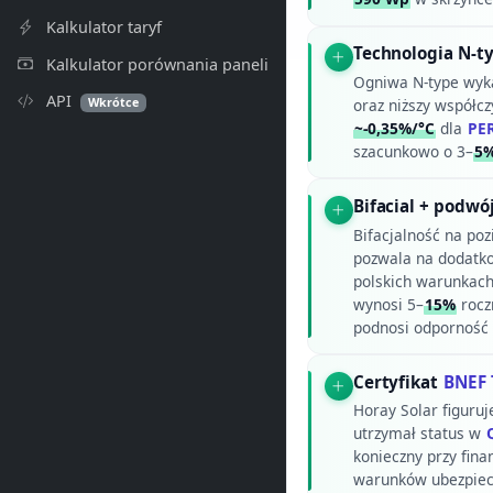
Kalkulator taryf
Technologia N-t
Kalkulator porównania paneli
Ogniwa N-type wyk
API
Wkrótce
oraz niższy współc
~-0,35%/°C
dla
PE
szacunkowo o 3–
5
Bifacial + podwó
Bifacjalność na po
pozwala na dodatko
polskich warunkach 
wynosi 5–
15%
roczn
podnosi odporność 
Certyfikat
BNEF 
Horay Solar figuru
utrzymał status w
konieczny przy fin
warunków ubezpiecz