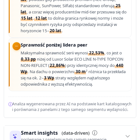
Panasonic, SunPower, Silfab) standardowo oferują
25
lat
, a coraz więcej producentów mid-tier przesuwa się do
15 lat
.
12 lat
to dolna granica rynkowej normy i może
być czynnikiem ryzyka przy odsprzedaży instalacji w
horyzoncie 15–
20 lat
.
Sprawność poniżej lidera peer
Maksymalna sprawność serii wynosi
22,53%
, co jest o
0,33 pp
niżej od Luxor Solar ECO LINE N-TYPE TOPCON
NON-REFLECT (
22,86%
) przy identycznej mocy do
440
Wp
. Na dachu o powierzchni
30 m
² różnica ta przekłada
się na ok. 2–
3 Wp
straty względem najtańszego
odpowiednika z wyższą efektywnością.
Analiza wygenerowana przez AI na podstawie kart katalogowych
i porównania z panelami z tego samego segmentu wydajności.
Smart insights
(data-driven)
porównanie z panelami w tym samym segmencie