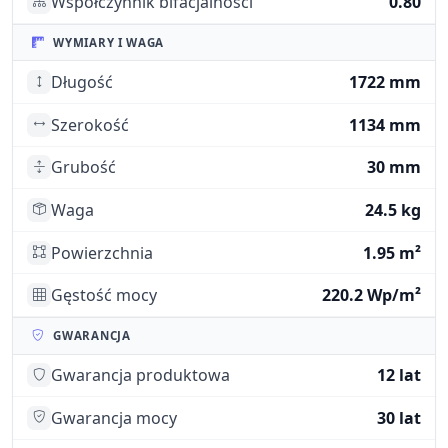
Współczynnik bifacjalności
0.80
WYMIARY I WAGA
Długość
1722 mm
Szerokość
1134 mm
Grubość
30 mm
Waga
24.5 kg
Powierzchnia
1.95 m²
Gęstość mocy
220.2 Wp/m²
GWARANCJA
Gwarancja produktowa
12 lat
Gwarancja mocy
30 lat