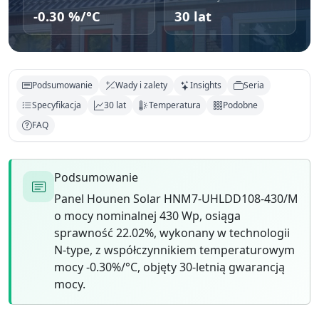
-0.30 %/°C
30 lat
Podsumowanie
Wady i zalety
Insights
Seria
Specyfikacja
30 lat
Temperatura
Podobne
FAQ
Podsumowanie
Panel Hounen Solar HNM7-UHLDD108-430/M
o mocy nominalnej 430 Wp, osiąga
sprawność 22.02%, wykonany w technologii
N-type, z współczynnikiem temperaturowym
mocy -0.30%/°C, objęty 30-letnią gwarancją
mocy.