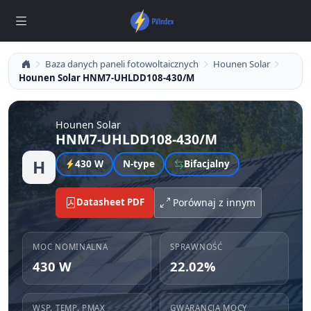
Baza danych paneli fotowoltaicznych
Hounen Solar
Hounen Solar HNM7-UHLDD108-430/M
Hounen Solar
HNM7-UHLDD108-430/M
H
430 W
N-type
Bifacjalny
Datasheet PDF
Porównaj z innym
MOC NOMINALNA
SPRAWNOŚĆ
430 W
22.02%
WSP. TEMP. PMAX
GWARANCJA MOCY