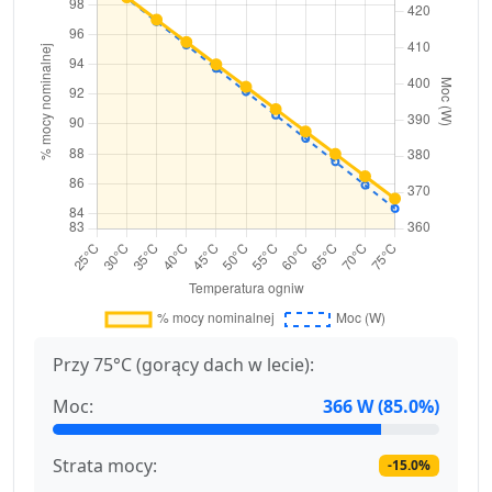
Przy 75°C (gorący dach w lecie):
Moc:
366 W (85.0%)
Strata mocy:
-15.0%