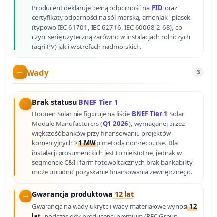
Producent deklaruje pełną odporność na
PID
oraz
certyfikaty odporności na sól morską, amoniak i piasek
(typowo IEC 61701, IEC 62716, IEC 60068-2-68), co
czyni serię użyteczną zarówno w instalacjach rolniczych
(agri-PV) jak i w strefach nadmorskich.
Wady
3
Brak statusu
BNEF Tier 1
Hounen Solar nie figuruje na liście
BNEF Tier 1
Solar
Module Manufacturers (
Q1 2026
), wymaganej przez
większość banków przy finansowaniu projektów
komercyjnych >
1 MW
p metodą non-recourse. Dla
instalacji prosumenckich jest to nieistotne, jednak w
segmencie C&I i farm fotowoltaicznych brak bankability
może utrudnić pozyskanie finansowania zewnętrznego.
Gwarancja produktowa
12 lat
Gwarancja na wady ukryte i wady materiałowe wynosi
12
lat
, podczas gdy producenci premium (REC Group,