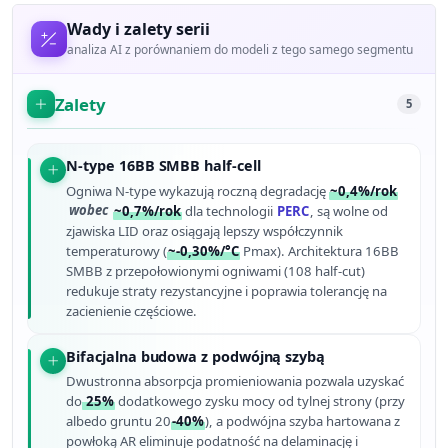
Wady i zalety serii
analiza AI z porównaniem do modeli z tego samego segmentu
Zalety
5
N-type 16BB SMBB half-cell
Ogniwa N-type wykazują roczną degradację
~0,4%/rok
wobec
~0,7%/rok
dla technologii
PERC
, są wolne od
zjawiska LID oraz osiągają lepszy współczynnik
temperaturowy (
~-0,30%/°C
Pmax). Architektura 16BB
SMBB z przepołowionymi ogniwami (108 half-cut)
redukuje straty rezystancyjne i poprawia tolerancję na
zacienienie częściowe.
Bifacjalna budowa z podwójną szybą
Dwustronna absorpcja promieniowania pozwala uzyskać
do
25%
dodatkowego zysku mocy od tylnej strony (przy
albedo gruntu 20
-40%
), a podwójna szyba hartowana z
powłoką AR eliminuje podatność na delaminację i