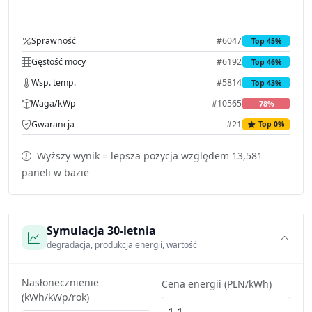
Sprawność
#6047
Top 45%
Gęstość mocy
#6192
Top 46%
Wsp. temp.
#5814
Top 43%
Waga/kWp
#10565
78%
Gwarancja
#21
Top 0%
Wyższy wynik = lepsza pozycja względem 13,581
paneli w bazie
Symulacja 30-letnia
degradacja, produkcja energii, wartość
Nasłonecznienie
Cena energii (PLN/kWh)
(kWh/kWp/rok)