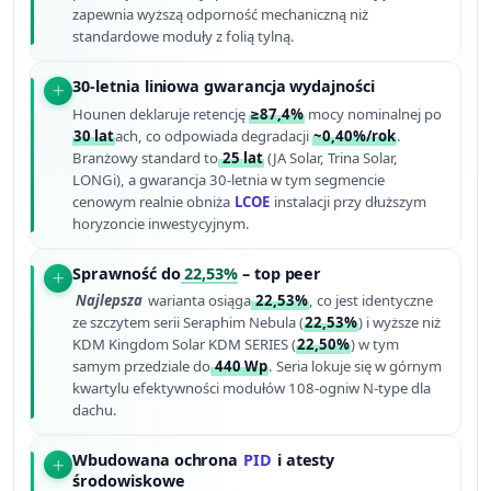
zapewnia wyższą odporność mechaniczną niż
standardowe moduły z folią tylną.
30-letnia liniowa gwarancja wydajności
Hounen deklaruje retencję
≥87,4%
mocy nominalnej po
30 lat
ach, co odpowiada degradacji
~0,40%/rok
.
Branżowy standard to
25 lat
(JA Solar, Trina Solar,
LONGi), a gwarancja 30-letnia w tym segmencie
cenowym realnie obniża
LCOE
instalacji przy dłuższym
horyzoncie inwestycyjnym.
Sprawność do
22,53%
– top peer
Najlepsza
warianta osiąga
22,53%
, co jest identyczne
ze szczytem serii Seraphim Nebula (
22,53%
) i wyższe niż
KDM Kingdom Solar KDM SERIES (
22,50%
) w tym
samym przedziale do
440 Wp
. Seria lokuje się w górnym
kwartylu efektywności modułów 108-ogniw N-type dla
dachu.
Wbudowana ochrona
PID
i atesty
środowiskowe