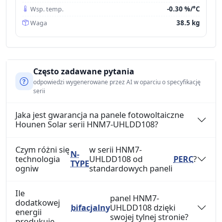
-0.30 %/°C
Wsp. temp.
38.5 kg
Waga
Często zadawane pytania
odpowiedzi wygenerowane przez AI w oparciu o specyfikację
serii
Jaka jest gwarancja na panele fotowoltaiczne
Hounen Solar serii HNM7-UHLDD108?
Czym różni się
w serii HNM7-
N-
technologia
UHLDD108 od
PERC
?
TYPE
ogniw
standardowych paneli
Ile
panel HNM7-
dodatkowej
bifacjalny
UHLDD108 dzięki
energii
swojej tylnej stronie?
produkuje