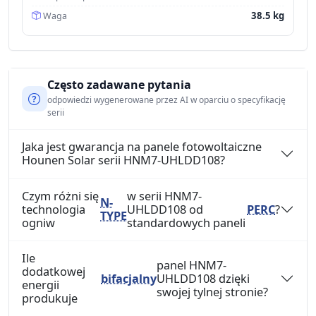
38.5 kg
Waga
Często zadawane pytania
odpowiedzi wygenerowane przez AI w oparciu o specyfikację
serii
Jaka jest gwarancja na panele fotowoltaiczne
Hounen Solar serii HNM7-UHLDD108?
Czym różni się
w serii HNM7-
N-
technologia
UHLDD108 od
PERC
?
TYPE
ogniw
standardowych paneli
Ile
panel HNM7-
dodatkowej
bifacjalny
UHLDD108 dzięki
energii
swojej tylnej stronie?
produkuje