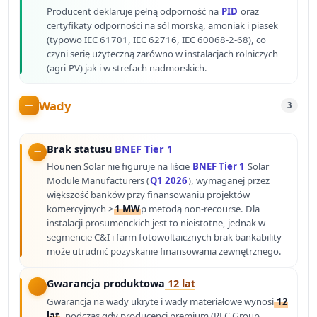
Producent deklaruje pełną odporność na
PID
oraz
certyfikaty odporności na sól morską, amoniak i piasek
(typowo IEC 61701, IEC 62716, IEC 60068-2-68), co
czyni serię użyteczną zarówno w instalacjach rolniczych
(agri-PV) jak i w strefach nadmorskich.
Wady
3
Brak statusu
BNEF Tier 1
Hounen Solar nie figuruje na liście
BNEF Tier 1
Solar
Module Manufacturers (
Q1 2026
), wymaganej przez
większość banków przy finansowaniu projektów
komercyjnych >
1 MW
p metodą non-recourse. Dla
instalacji prosumenckich jest to nieistotne, jednak w
segmencie C&I i farm fotowoltaicznych brak bankability
może utrudnić pozyskanie finansowania zewnętrznego.
Gwarancja produktowa
12 lat
Gwarancja na wady ukryte i wady materiałowe wynosi
12
lat
, podczas gdy producenci premium (REC Group,