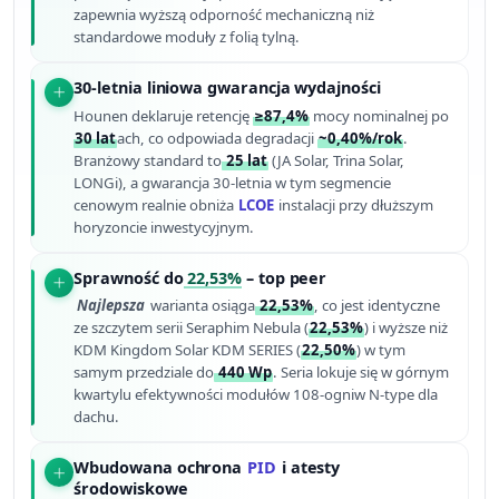
zapewnia wyższą odporność mechaniczną niż
standardowe moduły z folią tylną.
30-letnia liniowa gwarancja wydajności
Hounen deklaruje retencję
≥87,4%
mocy nominalnej po
30 lat
ach, co odpowiada degradacji
~0,40%/rok
.
Branżowy standard to
25 lat
(JA Solar, Trina Solar,
LONGi), a gwarancja 30-letnia w tym segmencie
cenowym realnie obniża
LCOE
instalacji przy dłuższym
horyzoncie inwestycyjnym.
Sprawność do
22,53%
– top peer
Najlepsza
warianta osiąga
22,53%
, co jest identyczne
ze szczytem serii Seraphim Nebula (
22,53%
) i wyższe niż
KDM Kingdom Solar KDM SERIES (
22,50%
) w tym
samym przedziale do
440 Wp
. Seria lokuje się w górnym
kwartylu efektywności modułów 108-ogniw N-type dla
dachu.
Wbudowana ochrona
PID
i atesty
środowiskowe