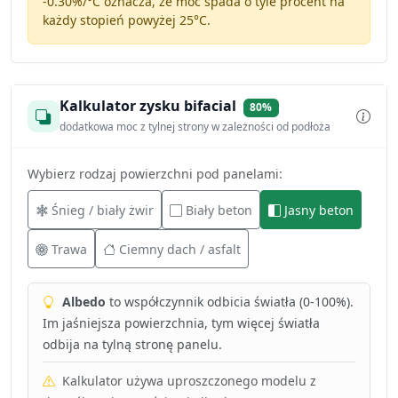
-0.30%/°C
oznacza, że moc spada o tyle procent na
każdy stopień powyżej 25°C.
Kalkulator zysku bifacial
80%
dodatkowa moc z tylnej strony w zależności od podłoża
Wybierz rodzaj powierzchni pod panelami:
Śnieg / biały żwir
Biały beton
Jasny beton
Trawa
Ciemny dach / asfalt
Albedo
to współczynnik odbicia światła (0-100%).
Im jaśniejsza powierzchnia, tym więcej światła
odbija na tylną stronę panelu.
Kalkulator używa uproszczonego modelu z