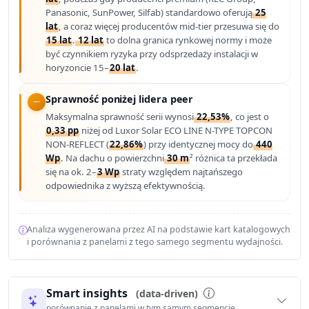
Panasonic, SunPower, Silfab) standardowo oferują
25
lat
, a coraz więcej producentów mid-tier przesuwa się do
15 lat
.
12 lat
to dolna granica rynkowej normy i może
być czynnikiem ryzyka przy odsprzedaży instalacji w
horyzoncie 15–
20 lat
.
Sprawność poniżej lidera peer
Maksymalna sprawność serii wynosi
22,53%
, co jest o
0,33 pp
niżej od Luxor Solar ECO LINE N-TYPE TOPCON
NON-REFLECT (
22,86%
) przy identycznej mocy do
440
Wp
. Na dachu o powierzchni
30 m
² różnica ta przekłada
się na ok. 2–
3 Wp
straty względem najtańszego
odpowiednika z wyższą efektywnością.
Analiza wygenerowana przez AI na podstawie kart katalogowych
i porównania z panelami z tego samego segmentu wydajności.
Smart insights
(data-driven)
porównanie z panelami w tym samym segmencie