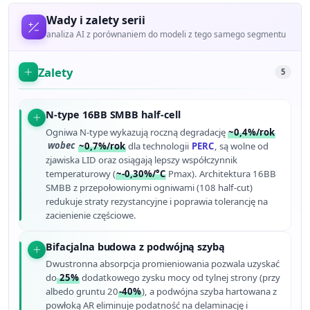
Wady i zalety serii
analiza AI z porównaniem do modeli z tego samego segmentu
Zalety
5
N-type 16BB SMBB half-cell
Ogniwa N-type wykazują roczną degradację
~0,4%/rok
wobec
~0,7%/rok
dla technologii
PERC
, są wolne od
zjawiska LID oraz osiągają lepszy współczynnik
temperaturowy (
~-0,30%/°C
Pmax). Architektura 16BB
SMBB z przepołowionymi ogniwami (108 half-cut)
redukuje straty rezystancyjne i poprawia tolerancję na
zacienienie częściowe.
Bifacjalna budowa z podwójną szybą
Dwustronna absorpcja promieniowania pozwala uzyskać
do
25%
dodatkowego zysku mocy od tylnej strony (przy
albedo gruntu 20
-40%
), a podwójna szyba hartowana z
powłoką AR eliminuje podatność na delaminację i