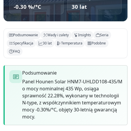
-0.30 %/°C
30 lat
Podsumowanie
Wady i zalety
Insights
Seria
Specyfikacja
30 lat
Temperatura
Podobne
FAQ
Podsumowanie
Panel Hounen Solar HNM7-UHLDD108-435/M
o mocy nominalnej 435 Wp, osiąga
sprawność 22.28%, wykonany w technologii
N-type, z współczynnikiem temperaturowym
mocy -0.30%/°C, objęty 30-letnią gwarancją
mocy.