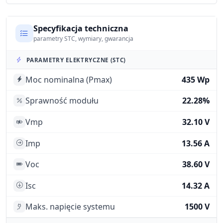
Specyfikacja techniczna
parametry STC, wymiary, gwarancja
PARAMETRY ELEKTRYCZNE (STC)
Moc nominalna (Pmax)
435 Wp
Sprawność modułu
22.28%
Vmp
32.10 V
Imp
13.56 A
Voc
38.60 V
Isc
14.32 A
Maks. napięcie systemu
1500 V