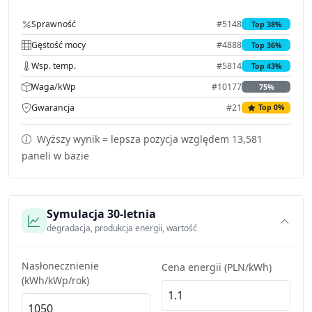
Sprawność
#5148
Top 38%
Gęstość mocy
#4888
Top 36%
Wsp. temp.
#5814
Top 43%
Waga/kWp
#10177
75%
Gwarancja
#21
Top 0%
Wyższy wynik = lepsza pozycja względem 13,581
paneli w bazie
Symulacja 30-letnia
degradacja, produkcja energii, wartość
Nasłonecznienie
Cena energii (PLN/kWh)
(kWh/kWp/rok)