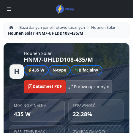
Baza danych paneli fotowoltaicznych
Hounen Solar
Hounen Solar HNM7-UHLDD108-435/M
Hounen Solar
HNM7-UHLDD108-435/M
H
435 W
N-type
Bifacjalny
Datasheet PDF
Porównaj z innym
MOC NOMINALNA
SPRAWNOŚĆ
435 W
22.28%
WSP. TEMP. PMAX
GWARANCJA MOCY