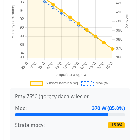
Przy 75°C (gorący dach w lecie):
Moc:
370 W (85.0%)
Strata mocy:
-15.0%