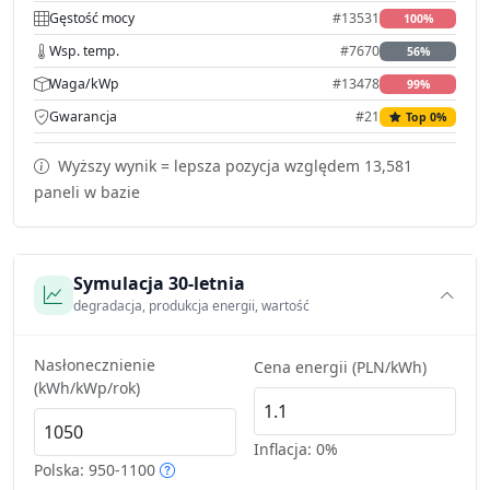
Gęstość mocy
#13531
100%
Wsp. temp.
#7670
56%
Waga/kWp
#13478
99%
Gwarancja
#21
Top 0%
Wyższy wynik = lepsza pozycja względem 13,581
paneli w bazie
Symulacja 30-letnia
degradacja, produkcja energii, wartość
Nasłonecznienie
Cena energii (PLN/kWh)
(kWh/kWp/rok)
Inflacja:
0%
Polska: 950-1100