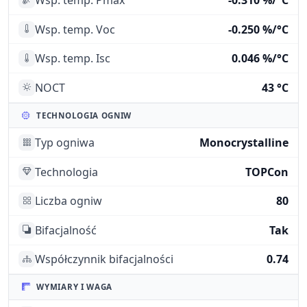
Wsp. temp. Pmax
-0.310 %/°C
Wsp. temp. Voc
-0.250 %/°C
Wsp. temp. Isc
0.046 %/°C
NOCT
43 °C
TECHNOLOGIA OGNIW
Typ ogniwa
Monocrystalline
Technologia
TOPCon
Liczba ogniw
80
Bifacjalność
Tak
Współczynnik bifacjalności
0.74
WYMIARY I WAGA