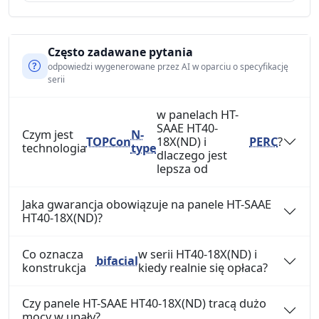
Często zadawane pytania
odpowiedzi wygenerowane przez AI w oparciu o specyfikację
serii
w panelach HT-
SAAE HT40-
Czym jest
N-
TOPCon
18X(ND) i
PERC
?
technologia
type
dlaczego jest
lepsza od
Jaka gwarancja obowiązuje na panele HT-SAAE
HT40-18X(ND)?
Co oznacza
w serii HT40-18X(ND) i
bifacial
konstrukcja
kiedy realnie się opłaca?
Czy panele HT-SAAE HT40-18X(ND) tracą dużo
mocy w upały?