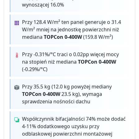
wynoszącej 16.0%
Przy 128.4 W/m² ten panel generuje o 31.4
W/m² mniej na jednostkę powierzchni niż
mediana
TOPCon 0-400W
(159.8 W/m²)
Przy -0.31%/°C traci o 0.02pp więcej mocy
na stopień niż mediana
TOPCon 0-400W
(-0.29%/°C)
Przy 35.5 kg (12.0 kg powyżej mediany
TOPCon 0-400W
23.5 kg), wymaga
sprawdzenia nośności dachu
Współczynnik bifacjalności 74% może dodać
4-11% dodatkowego uzysku przy
odblaskowej powierzchni montażowej