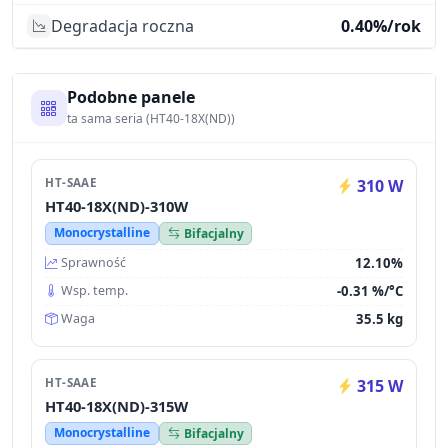
Degradacja roczna
0.40%/rok
Podobne panele
ta sama seria (HT40-18X(ND))
HT-SAAE
310 W
HT40-18X(ND)-310W
Monocrystalline
Bifacjalny
12.10%
Sprawność
-0.31 %/°C
Wsp. temp.
35.5 kg
Waga
HT-SAAE
315 W
HT40-18X(ND)-315W
Monocrystalline
Bifacjalny