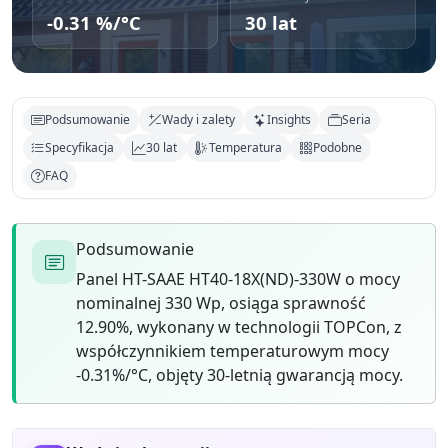
-0.31 %/°C
30 lat
Podsumowanie
Wady i zalety
Insights
Seria
Specyfikacja
30 lat
Temperatura
Podobne
FAQ
Podsumowanie
Panel HT-SAAE HT40-18X(ND)-330W o mocy
nominalnej 330 Wp, osiąga sprawność
12.90%, wykonany w technologii TOPCon, z
współczynnikiem temperaturowym mocy
-0.31%/°C, objęty 30-letnią gwarancją mocy.