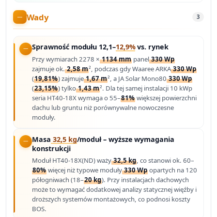
Wady
3
Sprawność modułu 12,1–
12,9%
vs. rynek
Przy wymiarach 2278 ×
1134 mm
panel
330 Wp
zajmuje ok.
2,58 m
², podczas gdy Waaree ARKA
330 Wp
(
19,81%
) zajmuje
1,67 m
², a JA Solar Mono80
330 Wp
(
23,15%
) tylko
1,43 m
². Dla tej samej instalacji 10 kWp
seria HT40-18X wymaga o 55–
81%
większej powierzchni
dachu lub gruntu niż porównywalne nowoczesne
moduły.
Masa
32,5 kg
/moduł – wyższe wymagania
konstrukcji
Moduł HT40-18X(ND) waży
32,5 kg
, co stanowi ok. 60–
80%
więcej niż typowe moduły
330 Wp
opartych na 120
półogniwach (18–
20 kg
). Przy instalacjach dachowych
może to wymagać dodatkowej analizy statycznej więźby i
droższych systemów montażowych, co podnosi koszty
BOS.