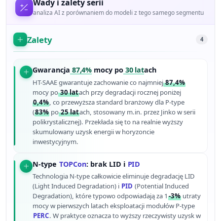
Wady i zalety serii
analiza AI z porównaniem do modeli z tego samego segmentu
Zalety
4
Gwarancja
87,4%
mocy po
30 lat
ach
HT-SAAE gwarantuje zachowanie co najmniej
87,4%
mocy po
30 lat
ach przy degradacji rocznej poniżej
0,4%
, co przewyższa standard branżowy dla P-type
(
83%
po
25 lat
ach, stosowany m.in. przez Jinko w serii
polikrystalicznej). Przekłada się to na realnie wyższy
skumulowany uzysk energii w horyzoncie
inwestycyjnym.
N-type
TOPCon
: brak LID i
PID
Technologia N-type całkowicie eliminuje degradację LID
(Light Induced Degradation) i
PID
(Potential Induced
Degradation), które typowo odpowiadają za 1
-3%
utraty
mocy w pierwszych latach eksploatacji modułów P-type
PERC
. W praktyce oznacza to wyższy rzeczywisty uzysk w