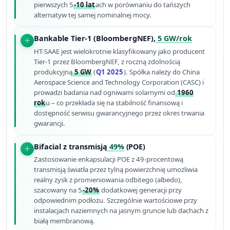
pierwszych 5
-10 lat
ach w porównaniu do tańszych
alternatyw tej samej nominalnej mocy.
Bankable Tier-1 (BloombergNEF),
5 GW/rok
HT-SAAE jest wielokrotnie klasyfikowany jako producent
Tier-1 przez BloombergNEF, z roczną zdolnością
produkcyjną
5 GW
(
Q1 2025
). Spółka należy do China
Aerospace Science and Technology Corporation (CASC) i
prowadzi badania nad ogniwami solarnymi od
1960
rok
u – co przekłada się na stabilność finansową i
dostępność serwisu gwarancyjnego przez okres trwania
gwarancji.
Bifacial z transmisją
49%
(POE)
Zastosowanie enkapsulacji POE z 49-procentową
transmisją światła przez tylną powierzchnię umożliwia
realny zysk z promieniowania odbitego (albedo),
szacowany na 5
-20%
dodatkowej generacji przy
odpowiednim podłożu. Szczególnie wartościowe przy
instalacjach naziemnych na jasnym gruncie lub dachach z
białą membranową.