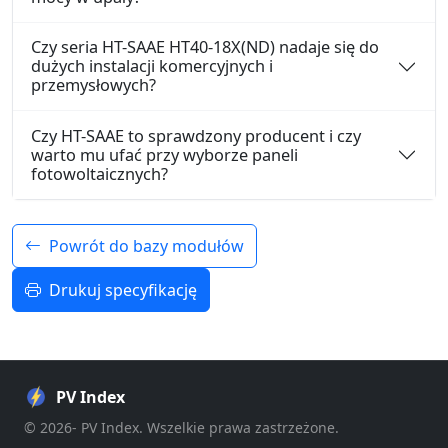
Czy seria HT-SAAE HT40-18X(ND) nadaje się do
dużych instalacji komercyjnych i
przemysłowych?
Czy HT-SAAE to sprawdzony producent i czy
warto mu ufać przy wyborze paneli
fotowoltaicznych?
Powrót do bazy modułów
Drukuj specyfikację
PV Index
© 2026- PV Index. Wszelkie prawa zastrzeżone.