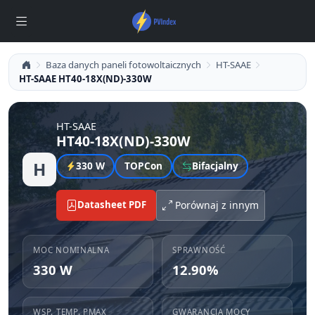
Baza danych paneli fotowoltaicznych
HT-SAAE
HT-SAAE HT40-18X(ND)-330W
HT-SAAE
HT40-18X(ND)-330W
H
330 W
TOPCon
Bifacjalny
Datasheet PDF
Porównaj z innym
MOC NOMINALNA
SPRAWNOŚĆ
330 W
12.90%
WSP. TEMP. PMAX
GWARANCJA MOCY