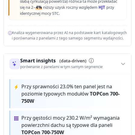
słabą cyrkulacją powietrza) różnica ta może przekładać
się na 2–
4%
niższy uzysk roczny względem
HJT
przy
identycznej mocy STC.
Analiza wygenerowana przez AI na podstawie kart katalogowych
i porównania z panelami z tego samego segmentu wydajności.
Smart insights
(data-driven)
porównanie z panelami w tym samym segmencie
Przy sprawności 23.0% ten panel jest na
poziomie typowych modułów
TOPCon 700-
750W
Przy gęstości mocy 230.2 W/m² wymagania
powierzchni dachu są typowe dla paneli
TOPCon 700-750W