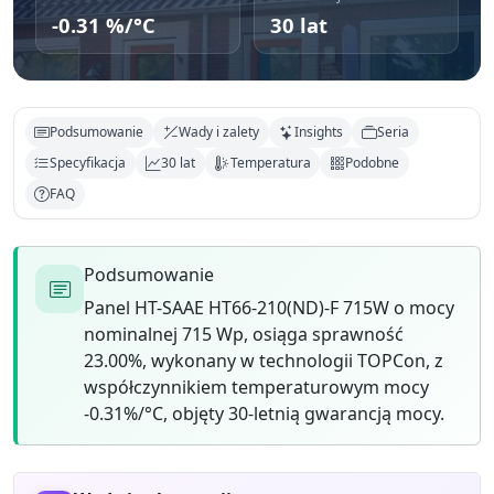
-0.31 %/°C
30 lat
Podsumowanie
Wady i zalety
Insights
Seria
Specyfikacja
30 lat
Temperatura
Podobne
FAQ
Podsumowanie
Panel HT-SAAE HT66-210(ND)-F 715W o mocy
nominalnej 715 Wp, osiąga sprawność
23.00%, wykonany w technologii TOPCon, z
współczynnikiem temperaturowym mocy
-0.31%/°C, objęty 30-letnią gwarancją mocy.