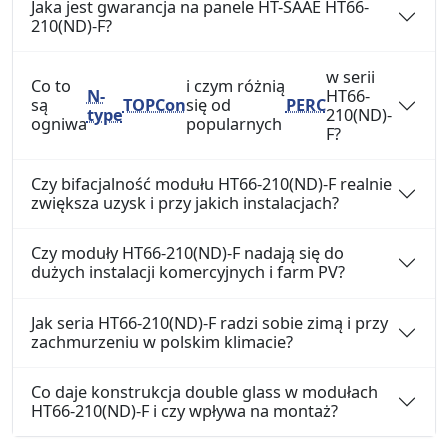
Jaka jest gwarancja na panele HT-SAAE HT66-
210(ND)-F?
w serii
Co to
i czym różnią
N-
HT66-
są
TOPCon
się od
PERC
type
210(ND)-
ogniwa
popularnych
F?
Czy bifacjalność modułu HT66-210(ND)-F realnie
zwiększa uzysk i przy jakich instalacjach?
Czy moduły HT66-210(ND)-F nadają się do
dużych instalacji komercyjnych i farm PV?
Jak seria HT66-210(ND)-F radzi sobie zimą i przy
zachmurzeniu w polskim klimacie?
Co daje konstrukcja double glass w modułach
HT66-210(ND)-F i czy wpływa na montaż?