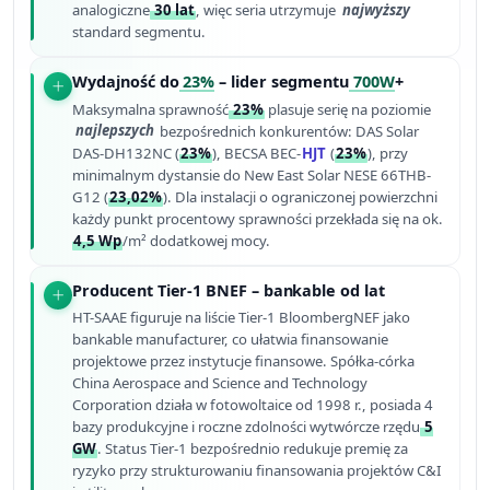
analogiczne
30 lat
, więc seria utrzymuje
najwyższy
standard segmentu.
Wydajność do
23%
– lider segmentu
700W
+
Maksymalna sprawność
23%
plasuje serię na poziomie
najlepszych
bezpośrednich konkurentów: DAS Solar
DAS-DH132NC (
23%
), BECSA BEC-
HJT
(
23%
), przy
minimalnym dystansie do New East Solar NESE 66THB-
G12 (
23,02%
). Dla instalacji o ograniczonej powierzchni
każdy punkt procentowy sprawności przekłada się na ok.
4,5 Wp
/m² dodatkowej mocy.
Producent Tier-1 BNEF – bankable od lat
HT-SAAE figuruje na liście Tier-1 BloombergNEF jako
bankable manufacturer, co ułatwia finansowanie
projektowe przez instytucje finansowe. Spółka-córka
China Aerospace and Science and Technology
Corporation działa w fotowoltaice od 1998 r., posiada 4
bazy produkcyjne i roczne zdolności wytwórcze rzędu
5
GW
. Status Tier-1 bezpośrednio redukuje premię za
ryzyko przy strukturowaniu finansowania projektów C&I