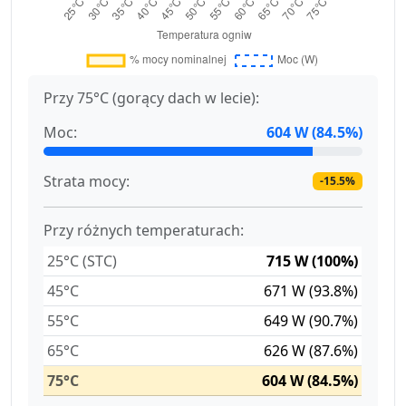
Przy 75°C (gorący dach w lecie):
Moc:
604 W (84.5%)
Strata mocy:
-15.5%
Przy różnych temperaturach:
25°C (STC)
715 W (100%)
45°C
671 W (93.8%)
55°C
649 W (90.7%)
65°C
626 W (87.6%)
75°C
604 W (84.5%)