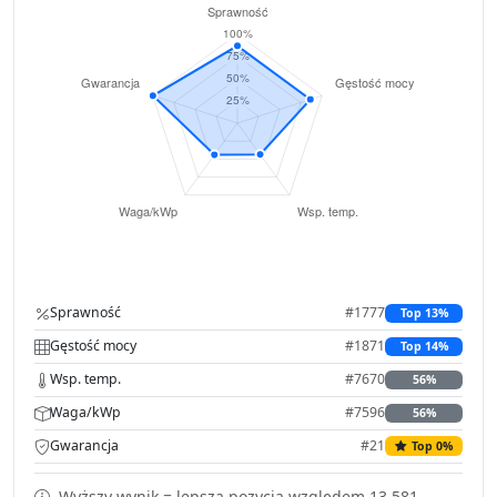
Sprawność
#1777
Top 13%
Gęstość mocy
#1871
Top 14%
Wsp. temp.
#7670
56%
Waga/kWp
#7596
56%
Gwarancja
#21
Top 0%
Wyższy wynik = lepsza pozycja względem 13,581