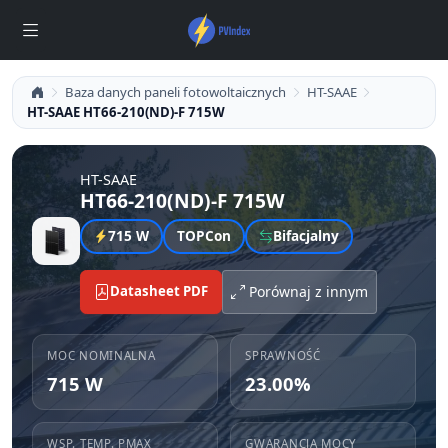
Baza danych paneli fotowoltaicznych
HT-SAAE
HT-SAAE HT66-210(ND)-F 715W
HT-SAAE
HT66-210(ND)-F 715W
715 W
TOPCon
Bifacjalny
Datasheet PDF
Porównaj z innym
MOC NOMINALNA
SPRAWNOŚĆ
715 W
23.00%
WSP. TEMP. PMAX
GWARANCJA MOCY