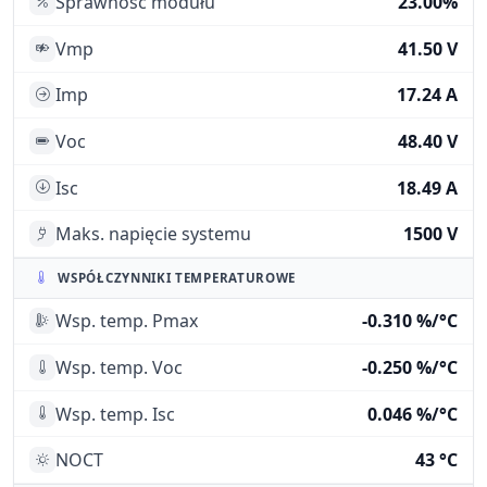
Sprawność modułu
23.00%
Vmp
41.50 V
Imp
17.24 A
Voc
48.40 V
Isc
18.49 A
Maks. napięcie systemu
1500 V
WSPÓŁCZYNNIKI TEMPERATUROWE
Wsp. temp. Pmax
-0.310 %/°C
Wsp. temp. Voc
-0.250 %/°C
Wsp. temp. Isc
0.046 %/°C
NOCT
43 °C