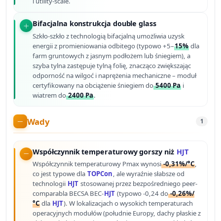
i utility-scale.
Bifacjalna konstrukcja double glass
Szkło-szkło z technologią bifacjalną umożliwia uzysk
energii z promieniowania odbitego (typowo +5–
15%
dla
farm gruntowych z jasnym podłożem lub śniegiem), a
szyba tylna zastępuje tylną folię, znacząco zwiększając
odporność na wilgoć i naprężenia mechaniczne – moduł
certyfikowany na obciążenie śniegiem do
5400 Pa
i
wiatrem do
2400 Pa
.
Wady
1
Współczynnik temperaturowy gorszy niż
HJT
Współczynnik temperaturowy Pmax wynosi
-0,31%/°C
,
co jest typowe dla
TOPCon
, ale wyraźnie słabsze od
technologii
HJT
stosowanej przez bezpośredniego peer-
comparabla BECSA BEC-
HJT
(typowo -0,24 do
-0,26%/
°C
dla
HJT
). W lokalizacjach o wysokich temperaturach
operacyjnych modułów (południe Europy, dachy płaskie z