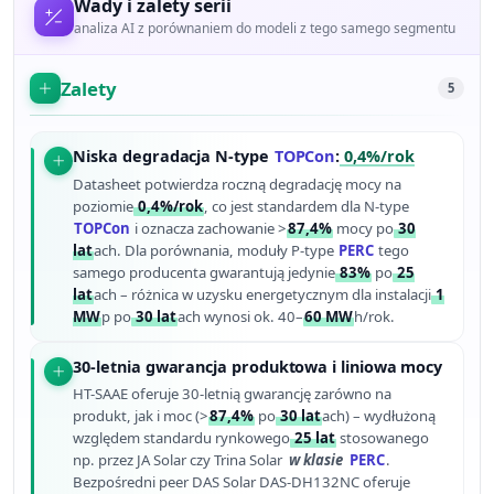
Wady i zalety serii
analiza AI z porównaniem do modeli z tego samego segmentu
Zalety
5
Niska degradacja N-type
TOPCon
:
0,4%/rok
Datasheet potwierdza roczną degradację mocy na
poziomie
0,4%/rok
, co jest standardem dla N-type
TOPCon
i oznacza zachowanie >
87,4%
mocy po
30
lat
ach. Dla porównania, moduły P-type
PERC
tego
samego producenta gwarantują jedynie
83%
po
25
lat
ach – różnica w uzysku energetycznym dla instalacji
1
MW
p po
30 lat
ach wynosi ok. 40–
60 MW
h/rok.
30-letnia gwarancja produktowa i liniowa mocy
HT-SAAE oferuje 30-letnią gwarancję zarówno na
produkt, jak i moc (>
87,4%
po
30 lat
ach) – wydłużoną
względem standardu rynkowego
25 lat
stosowanego
np. przez JA Solar czy Trina Solar
w klasie
PERC
.
Bezpośredni peer DAS Solar DAS-DH132NC oferuje