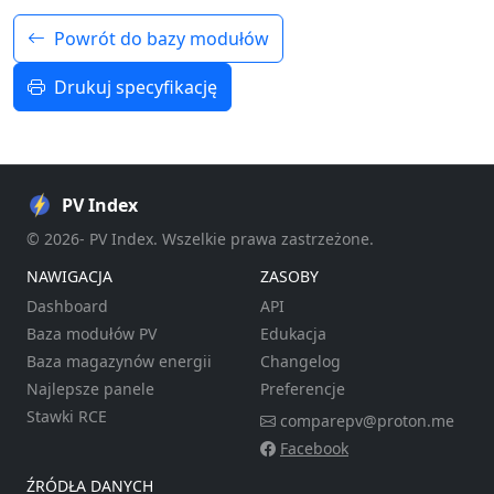
Powrót do bazy modułów
Drukuj specyfikację
PV Index
© 2026- PV Index. Wszelkie prawa zastrzeżone.
NAWIGACJA
ZASOBY
Dashboard
API
Baza modułów PV
Edukacja
Baza magazynów energii
Changelog
Najlepsze panele
Preferencje
Stawki RCE
comparepv@proton.me
Facebook
ŹRÓDŁA DANYCH