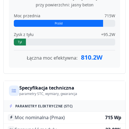
przy powierzchni: jasny beton
Moc przednia
715W
Przód
Zysk z tyłu
+95.2W
Tył
810.2W
Łączna moc efektywna:
Specyfikacja techniczna
parametry STC, wymiary, gwarancja
PARAMETRY ELEKTRYCZNE (STC)
Moc nominalna (Pmax)
715 Wp