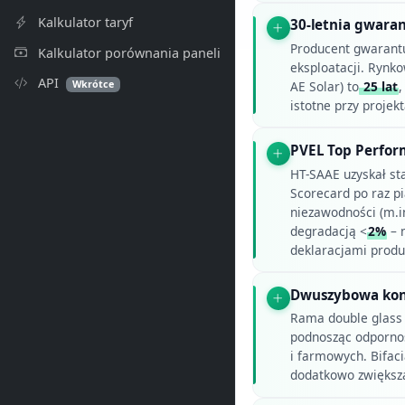
Kalkulator taryf
30-letnia gwara
Producent gwarant
Kalkulator porównania paneli
eksploatacji. Rynk
API
Wkrótce
AE Solar) to
25 lat
,
istotne przy proje
PVEL Top Perfor
HT-SAAE uzyskał st
Scorecard po raz pi
niezawodności (m.i
degradacją <
2%
– n
deklaracjami produ
Dwuszybowa kons
Rama double glass 
podnosząc odporno
i farmowych. Bifac
dodatkowo zwiększa