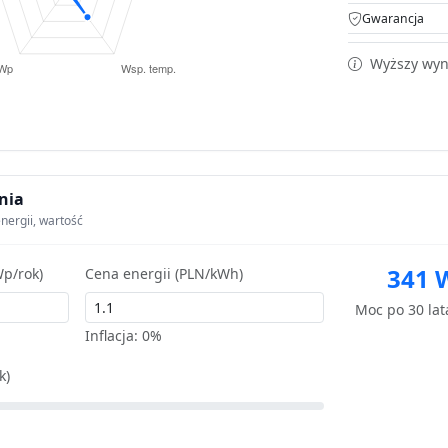
Gwarancja
Wyższy wyni
nia
nergii, wartość
341 
p/rok)
Cena energii (PLN/kWh)
Moc po 30 la
Inflacja:
0%
k)