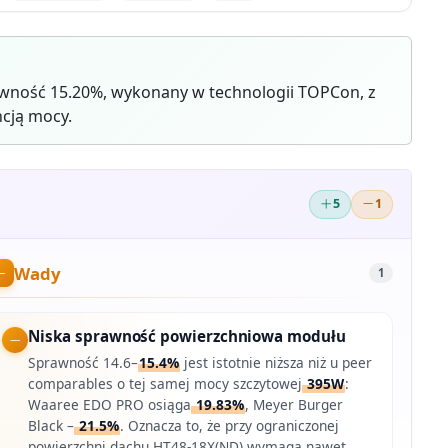
wność 15.20%, wykonany w technologii TOPCon, z
cją mocy.
5
1
Wady
1
Niska sprawność powierzchniowa modułu
Sprawność 14.6–
15.4%
jest istotnie niższa niż u peer
comparables o tej samej mocy szczytowej
395W
:
Waaree EDO PRO osiąga
19.83%
, Meyer Burger
Black –
21.5%
. Oznacza to, że przy ograniczonej
powierzchni dachu HT48-18X(ND) wymaga nawet