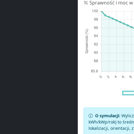
Sprawność i moc w
O symulacji:
Wylicz
kWh/kWp/rok) to średni
lokalizacji, orientacji, 