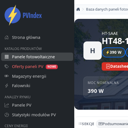
Baza danych paneli foto
HT-SAAE
Strona główna
HT48-
H
KATALOG PRODUKTÓW
390 W
Panele fotowoltaiczne
Oferty paneli PV
Datashee
NOWE
Magazyny energii
MOC NOMINALNA
Falowniki
390 W
ANALIZY RYNKU
Panele PV
Statystyki modułów PV
Podsumowani
SEKCJE
CENY ENERGII