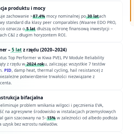
ncja produktu i mocy
uje zachowanie >
87.4%
mocy nominalnej po
30 lat
ach
owy standard dla klasy peer comparables (Waaree EDO PRO,
 co oznacza o
5 lat
dłuższą ochronę finansową inwestycji –
ktach C&I z długim horyzontem ROI.
mer –
5 lat
z rzędu (2020–2024)
atus Top Performer w Kiwa PVEL PV Module Reliability
ąty z rzędu w
2024 rok
u, zaliczając wszystkie 7 testów
n.
PID
, damp heat, thermal cycling, hail resistance) z
iezależne potwierdzenie trwałości niezwiązane z
centa.
trukcja bifacjalna
eliminuje problem wnikania wilgoci i pęcznienia EVA,
ść na agresywne środowisko w instalacjach przemysłowych
ial gain szacowany na 5–
15%
w zależności od albedo podłoża
 uzysk bez wzrostu nakładów.