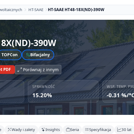
woltaicznych
HT-SAAE
HT-SAAE HT48-18X(ND)-390W
18X(ND)-390W
TOPCon
Bifacjalny
t PDF
Porównaj z innym
SPRAWNOŚĆ
WSP. TEMP. PM
15.20%
-0.31 %/°
e
Wady i zalety
Insights
Seria
Specyfikacja
30 lat