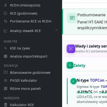
RCEm (miesięczne)
RCE (godzinowe)
Podsumowanie
Porównanie RCE vs RCEm
Panel HT-SAAE H
współczynnikiem
Analizy stawek RCE
DANE PSE
Wady i zalety ser
KSE na żywo
analiza AI z porównan
Analiza import/eksport
Zalety
EDUKACJA
Bilansowanie godzinowe
N-type
TOPCon
–
PVGIS kalkulator
Ogniwa N-type
TO
Różne moce paneli
-0.31%/°C
(vs
~-0.
LID/LeTID, co w wa
NARZĘDZIA
skumulowany uzysk r
Kalkulator ROI