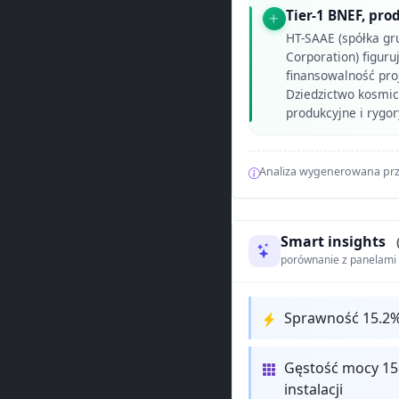
Tier-1 BNEF, pro
HT-SAAE (spółka gr
Corporation) figuruj
finansowalność pro
Dziedzictwo kosmic
produkcyjne i rygor
Analiza wygenerowana prz
Smart insights
porównanie z panelam
Sprawność 15.2%
Gęstość mocy 15
instalacji