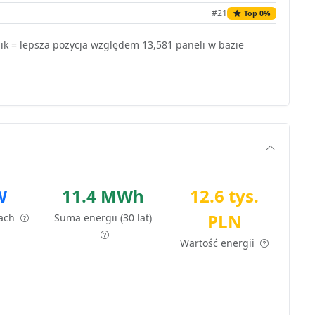
#21
Top 0%
k = lepsza pozycja względem 13,581 paneli w bazie
W
11.4 MWh
12.6 tys.
PLN
tach
Suma energii (30 lat)
Wartość energii