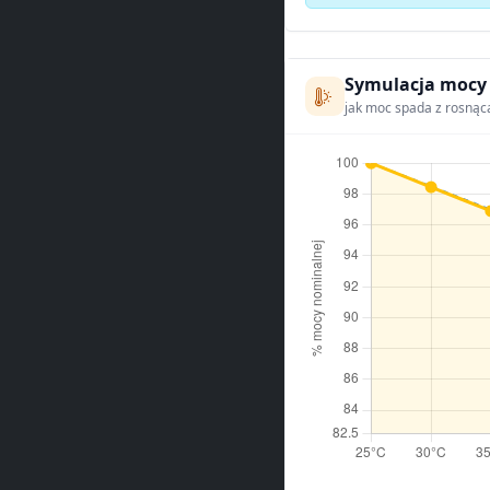
Symulacja mocy
jak moc spada z rosnąc