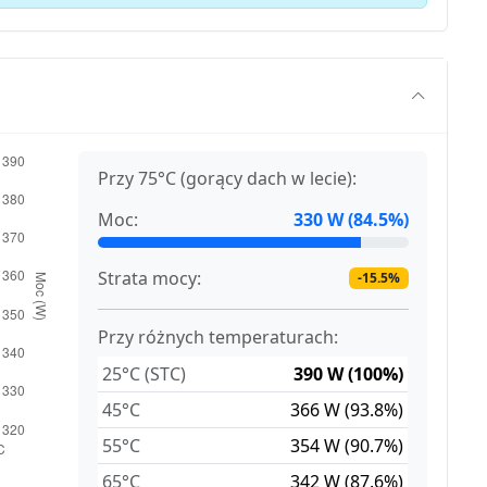
Przy 75°C (gorący dach w lecie):
Moc:
330 W (84.5%)
Strata mocy:
-15.5%
Przy różnych temperaturach:
25°C (STC)
390 W (100%)
45°C
366 W (93.8%)
55°C
354 W (90.7%)
65°C
342 W (87.6%)