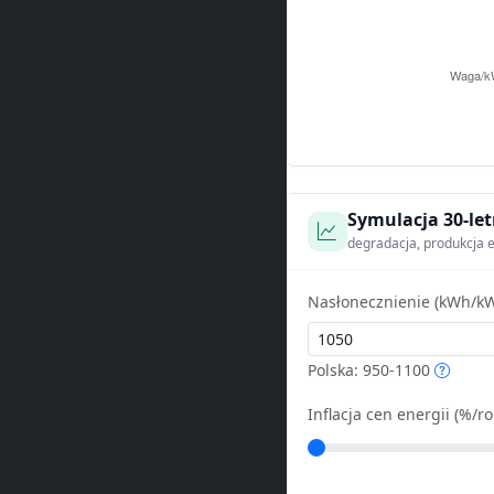
Symulacja 30-let
degradacja, produkcja e
Nasłonecznienie (kWh/kW
Polska: 950-1100
Inflacja cen energii (%/ro