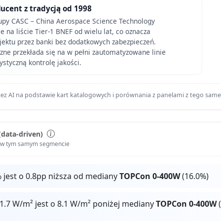
ducent z tradycją od 1998
upy CASC – China Aerospace Science Technology
e na liście Tier-1 BNEF od wielu lat, co oznacza
jektu przez banki bez dodatkowych zabezpieczeń.
zne przekłada się na w pełni zautomatyzowane linie
ystyczną kontrolę jakości.
ez AI na podstawie kart katalogowych i porównania z panelami z tego sam
(data-driven)
i w tym samym segmencie
 jest o 0.8pp niższa od mediany
TOPCon 0-400W
(16.0%)
1.7 W/m² jest o 8.1 W/m² poniżej mediany
TOPCon 0-400W
(