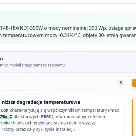
T48-18X(ND)-390W o mocy nominalnej 390 Wp, osiąga spra
 temperaturowym mocy -0.31%/°C, objęty 30-letnią gwaran
ii
iem do modeli z tego samego segmentu
5
 niższa degradacja temperaturowa
PCon
charakteryzują się współczynnikiem temperatury Pmax
37%/°C
dla starszych
PERC
) oraz minimalnym efektem
runkach polskich przekłada się na realnie wyższy
oczny przez cały cykl życia instalacji.