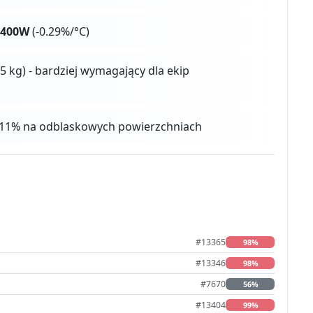
-400W
(-0.29%/°C)
5 kg) - bardziej wymagający dla ekip
 4-11% na odblaskowych powierzchniach
#13365
98%
#13346
98%
#7670
56%
#13404
99%