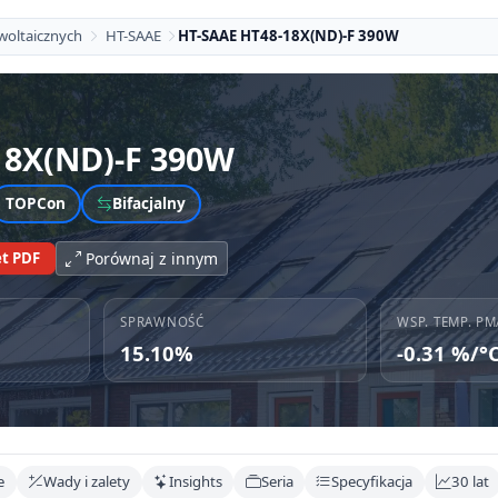
woltaicznych
HT-SAAE
HT-SAAE HT48-18X(ND)-F 390W
18X(ND)-F 390W
TOPCon
Bifacjalny
t PDF
Porównaj z innym
SPRAWNOŚĆ
WSP. TEMP. PM
15.10%
-0.31 %/°
e
Wady i zalety
Insights
Seria
Specyfikacja
30 lat