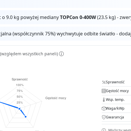
t o 9.0 kg powyżej mediany
TOPCon 0-400W
(23.5 kg) - zwe
cjalna (współczynnik 75%) wychwytuje odbite światło - dod
(względem wszystkich paneli)
Sprawność
Gęstość mocy
Wsp. temp.
Waga/kWp
Gwarancja
Wyższy wyni