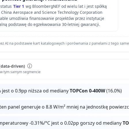
 status
Tier 1
wg BloombergNEF od wielu lat i jest spółką
 China Aerospace and Science Technology Corporation
kable umożliwia finansowanie projektów przez instytucje
ealną podstawę do egzekwowania 30-letniej gwarancji.
ez AI na podstawie kart katalogowych i porównania z panelami z tego sam
(data-driven)
i w tym samym segmencie
 jest o 0.9pp niższa od mediany
TOPCon 0-400W
(16.0%)
ten panel generuje o 8.8 W/m² mniej na jednostkę powierz
mperaturowy -0.31%/°C jest o 0.02pp gorszy od mediany
TO