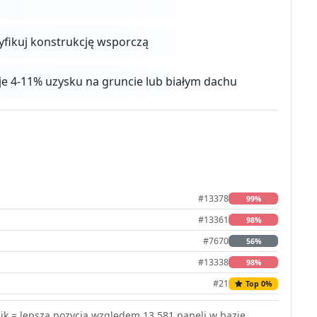
ryfikuj konstrukcję wsporczą
aje 4-11% uzysku na gruncie lub białym dachu
#13378
99%
#13361
98%
#7670
56%
#13338
98%
#21
Top 0%
k = lepsza pozycja względem 13,581 paneli w bazie