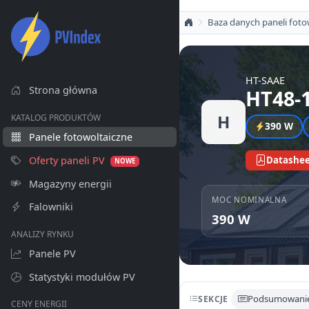
Baza danych paneli foto
HT-SAAE
Strona główna
HT48-
H
KATALOG PRODUKTÓW
390 W
Panele fotowoltaiczne
Oferty paneli PV
Datashee
NOWE
Magazyny energii
MOC NOMINALNA
Falowniki
390 W
ANALIZY RYNKU
Panele PV
Statystyki modułów PV
Podsumowani
SEKCJE
CENY ENERGII