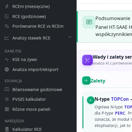
RCEm (miesięczne)
RCE (godzinowe)
Podsumowanie
Porównanie RCE vs RCEm
Panel HT-SAAE H
współczynnikiem
Analizy stawek RCE
DANE PSE
Wady i zalety ser
KSE na żywo
analiza AI z porównan
Analiza import/eksport
Zalety
EDUKACJA
Bilansowanie godzinowe
N-type
TOPCon
–
PVGIS kalkulator
Ogniwa N-type
TO
Różne moce paneli
dla P-type
PERC
. P
oznacza, że moduł n
NARZĘDZIA
eksploatacji, jak 
Kalkulator ROI