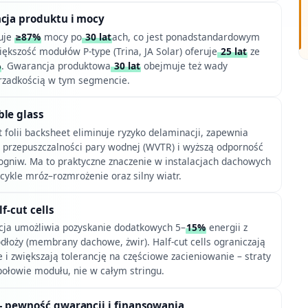
ncja produktu i mocy
uje
≥87%
mocy po
30 lat
ach, co jest ponadstandardowym
ększość modułów P-type (Trina, JA Solar) oferuje
25 lat
ze
%
. Gwarancja produktowa
30 lat
obejmuje też wady
 rzadkością w tym segmencie.
ble glass
 folii backsheet eliminuje ryzyko delaminacji, zapewnia
k przepuszczalności pary wodnej (WVTR) i wyższą odporność
ogniw. Ma to praktyczne znaczenie w instalacjach dachowych
ykle mróz–rozmrożenie oraz silny wiatr.
lf-cut cells
kcja umożliwia pozyskanie dodatkowych 5–
15%
energii z
dłoży (membrany dachowe, żwir). Half-cut cells ograniczają
e i zwiększają tolerancję na częściowe zacieniowanie – straty
połowie modułu, nie w całym stringu.
 pewność gwarancji i finansowania