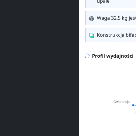
upale
Waga 32.5 kg jes
Konstrukcja bifa
Profil wydajności