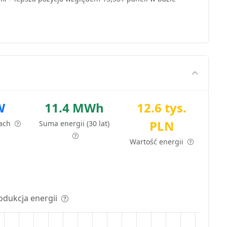
W
11.4 MWh
12.6 tys.
PLN
tach
Suma energii (30 lat)
Wartość energii
odukcja energii