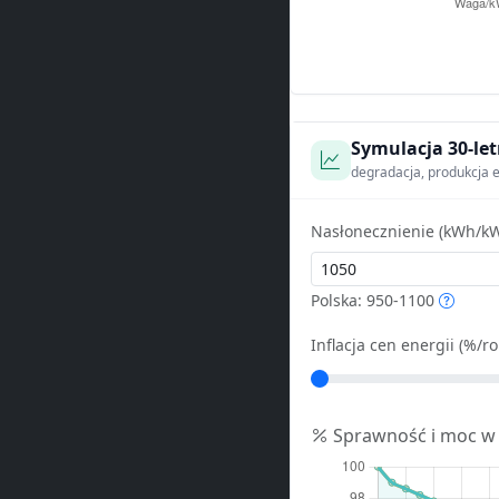
Symulacja 30-let
degradacja, produkcja e
Nasłonecznienie (kWh/kW
Polska: 950-1100
Inflacja cen energii (%/ro
Sprawność i moc w