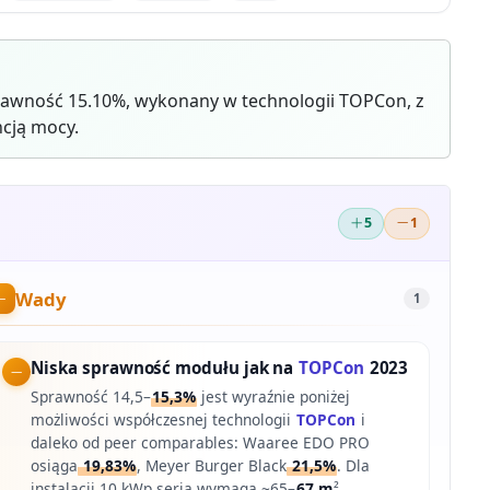
rawność 15.10%, wykonany w technologii TOPCon, z
cją mocy.
5
1
Wady
1
Niska sprawność modułu jak na
TOPCon
2023
Sprawność 14,5–
15,3%
jest wyraźnie poniżej
możliwości współczesnej technologii
TOPCon
i
daleko od peer comparables: Waaree EDO PRO
osiąga
19,83%
, Meyer Burger Black
21,5%
. Dla
instalacji 10 kWp seria wymaga ~65–
67 m
²