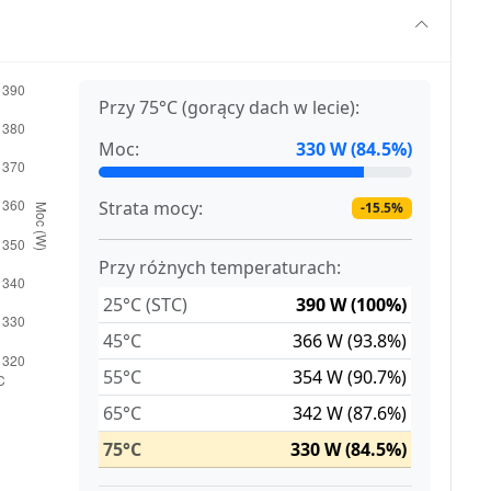
Przy 75°C (gorący dach w lecie):
Moc:
330 W (84.5%)
Strata mocy:
-15.5%
Przy różnych temperaturach:
25°C (STC)
390 W (100%)
45°C
366 W (93.8%)
55°C
354 W (90.7%)
65°C
342 W (87.6%)
75°C
330 W (84.5%)