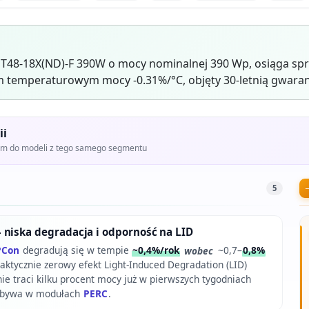
T48-18X(ND)-F 390W o mocy nominalnej 390 Wp, osiąga sp
 temperaturowym mocy -0.31%/°C, objęty 30-letnią gwaran
ii
iem do modeli z tego samego segmentu
5
 niska degradacja i odporność na LID
PCon
degradują się w tempie
~0,4%/rok
wobec
~0,7–
0,8%
raktycznie zerowy efekt Light-Induced Degradation (LID)
ie traci kilku procent mocy już w pierwszych tygodniach
to bywa w modułach
PERC
.