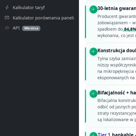
Kalkulator taryf
30-letnia gwara
Producent gwarant
Kalkulator porównania paneli
zobowiązaniem – wi
API
Wkrótce
spadkiem do
84,8
wykonania, co jest
Konstrukcja dou
Tylna szyba zamiast
niższy współczynni
na mikropęknięcia 
eksponowanych na c
Bifacjalność + ha
Bifacjalna konstru
odbić od jasnych po
straty rezystancyjn
są lokalizowane w 
Tier 1
bankable –