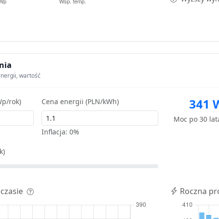
nia
nergii, wartość
341 
p/rok)
Cena energii (PLN/kWh)
Moc po 30 la
Inflacja:
0%
k)
 czasie
Roczna pr