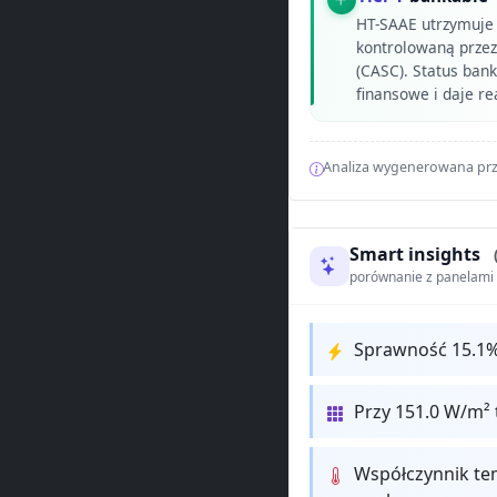
HT-SAAE utrzymuje
kontrolowaną przez
(CASC). Status ban
finansowe i daje r
Analiza wygenerowana prz
Smart insights
porównanie z panelam
Sprawność 15.1%
Przy 151.0 W/m² 
Współczynnik te