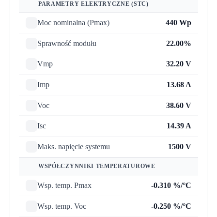
PARAMETRY ELEKTRYCZNE (STC)
Moc nominalna (Pmax)
440 Wp
Sprawność modułu
22.00%
Vmp
32.20 V
Imp
13.68 A
Voc
38.60 V
Isc
14.39 A
Maks. napięcie systemu
1500 V
WSPÓŁCZYNNIKI TEMPERATUROWE
Wsp. temp. Pmax
-0.310 %/°C
Wsp. temp. Voc
-0.250 %/°C