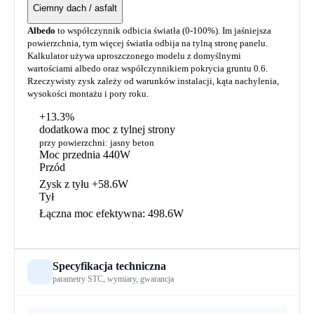
Ciemny dach / asfalt
Albedo
to współczynnik odbicia światła (0-100%). Im jaśniejsza
powierzchnia, tym więcej światła odbija na tylną stronę panelu.
Kalkulator używa uproszczonego modelu z domyślnymi
wartościami albedo oraz współczynnikiem pokrycia gruntu 0.6.
Rzeczywisty zysk zależy od warunków instalacji, kąta nachylenia,
wysokości montażu i pory roku.
+13.3%
dodatkowa moc z tylnej strony
przy powierzchni: jasny beton
Moc przednia
440W
Przód
Zysk z tyłu
+58.6W
Tył
Łączna moc efektywna:
498.6W
Specyfikacja techniczna
parametry STC, wymiary, gwarancja