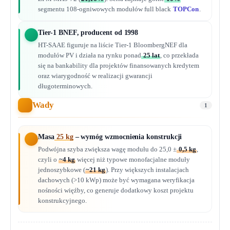
segmentu 108-ogniwowych modułów full black
TOPCon
.
Tier-1 BNEF, producent od 1998
HT-SAAE figuruje na liście Tier-1 BloombergNEF dla
modułów PV i działa na rynku ponad
25 lat
, co przekłada
się na bankability dla projektów finansowanych kredytem
oraz wiarygodność w realizacji gwarancji
długoterminowych.
Wady
1
Masa
25 kg
– wymóg wzmocnienia konstrukcji
Podwójna szyba zwiększa wagę modułu do 25,0 ±
0,5 kg
,
czyli o
~4 kg
więcej niż typowe monofacjalne moduły
jednoszyb­kowe (
~21 kg
). Przy większych instalacjach
dachowych (>10 kWp) może być wymagana weryfikacja
nośności więźby, co generuje dodatkowy koszt projektu
konstrukcyjnego.