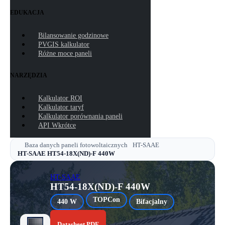
EDUKACJA
Bilansowanie godzinowe
PVGIS kalkulator
Różne moce paneli
NARZĘDZIA
Kalkulator ROI
Kalkulator taryf
Kalkulator porównania paneli
API
Wkrótce
Baza danych paneli fotowoltaicznych
HT-SAAE
HT-SAAE HT54-18X(ND)-F 440W
HT-SAAE
HT54-18X(ND)-F 440W
TOPCon
440 W
Bifacjalny
Datasheet PDF