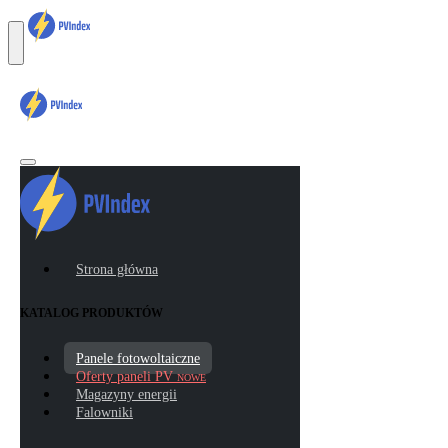
Strona główna
KATALOG PRODUKTÓW
Panele fotowoltaiczne
Oferty paneli PV
NOWE
Magazyny energii
Falowniki