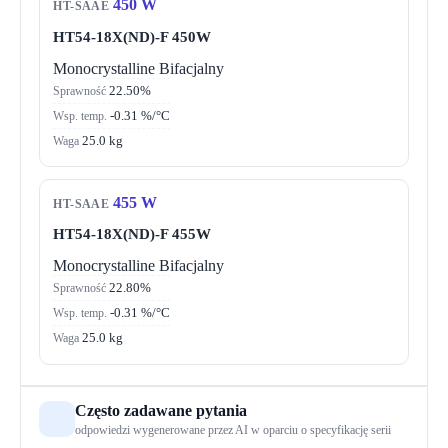
450 W
HT-SAAE
HT54-18X(ND)-F 450W
Monocrystalline
Bifacjalny
22.50%
Sprawność
-0.31 %/°C
Wsp. temp.
25.0 kg
Waga
455 W
HT-SAAE
HT54-18X(ND)-F 455W
Monocrystalline
Bifacjalny
22.80%
Sprawność
-0.31 %/°C
Wsp. temp.
25.0 kg
Waga
Często zadawane pytania
odpowiedzi wygenerowane przez AI w oparciu o specyfikację serii