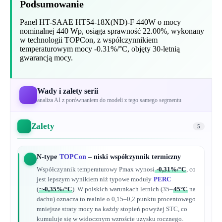
Podsumowanie
Panel HT-SAAE HT54-18X(ND)-F 440W o mocy
nominalnej 440 Wp, osiąga sprawność 22.00%, wykonany
w technologii TOPCon, z współczynnikiem
temperaturowym mocy -0.31%/°C, objęty 30-letnią
gwarancją mocy.
Wady i zalety serii
analiza AI z porównaniem do modeli z tego samego segmentu
Zalety
5
N-type
TOPCon
– niski współczynnik termiczny
Współczynnik temperaturowy Pmax wynosi
-0,31%/°C
, co
jest lepszym wynikiem niż typowe moduły
PERC
(
~-0,35%/°C
). W polskich warunkach letnich (35–
45°C
na
dachu) oznacza to realnie o 0,15–0,2 punktu procentowego
mniejsze straty mocy na każdy stopień powyżej STC, co
kumuluje się w widocznym wzroście uzysku rocznego.