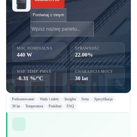
Porównaj z innym
MOC NOMINALNA
SPRAWNOŚĆ
440 W
22.00%
WSP. TEMP. PMAX
GWARANCJA MOCY
-0.31 %/°C
30 lat
Podsumowanie
Wady i zalety
Insights
Seria
Specyfikacja
30 lat
Temperatura
Podobne
FAQ