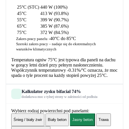
25°C (STC)
440 W (100%)
45°C
413 W (93.8%)
55°C
399 W (90.7%)
65°C
385 W (87.6%)
75°C
372 W (84.5%)
-40°C do 85°C
Zakres pracy panelu
Szeroki zakres pracy – nadaje się do ekstremalnych
warunków klimatycznych
Temperatura ogniw 75°C jest typowa dla paneli na dachu
w gorący letni dzień przy pełnym nasłonecznieniu.
Współczynnik temperaturowy
-0.31%/°C
oznacza, że moc
spada o tyle procent na każdy stopień powyżej 25°C.
Kalkulator zysku bifacial
74%
dodatkowa moc z tylnej strony w zależności od podłoża
Wybierz rodzaj powierzchni pod panelami:
Śnieg / biały żwir
Biały beton
Jasny beton
Trawa