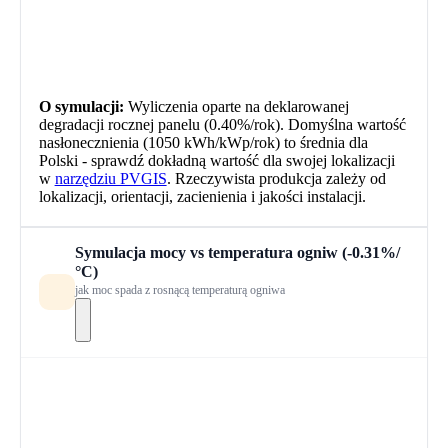
O symulacji:
Wyliczenia oparte na deklarowanej
degradacji rocznej panelu (
0.40
%/rok). Domyślna wartość
nasłonecznienia (1050 kWh/kWp/rok) to średnia dla
Polski - sprawdź dokładną wartość dla swojej lokalizacji
w
narzędziu PVGIS
. Rzeczywista produkcja zależy od
lokalizacji, orientacji, zacienienia i jakości instalacji.
Symulacja mocy vs temperatura ogniw
(-0.31%/
°C)
jak moc spada z rosnącą temperaturą ogniwa