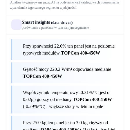
Analiza wygenerowana przez AI na podstawie kart katalogowych i porównania
z panelami z tego samego segmentu wydajności.
Smart insights
(data-driven)
porównanie z panelami w tym samym segmencie
Przy sprawności 22.0% ten panel jest na poziomie
typowych modułów
TOPCon 400-450W
Gęstość mocy 220.2 W/m² odpowiada medianie
TOPCon 400-450W
Współczynnik temperaturowy -0.31%/°C jest o
0.02pp gorszy od mediany
TOPCon 400-450W
(-0.29%/°C) - większe straty w letnim upale
Przy 25.0 kg ten panel jest o 3.0 kg cięższy od
mediany
TOPCon 400-450W
(22.0 kg) - bardziej