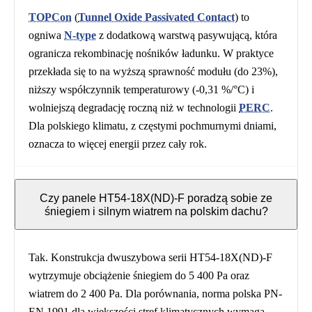
TOPCon
(
Tunnel Oxide Passivated Contact
) to
ogniwa
N-type
z dodatkową warstwą pasywującą, która
ogranicza rekombinację nośników ładunku. W praktyce
przekłada się to na wyższą sprawność modułu (do 23%),
niższy współczynnik temperaturowy (-0,31 %/°C) i
wolniejszą degradację roczną niż w technologii
PERC
.
Dla polskiego klimatu, z częstymi pochmurnymi dniami,
oznacza to więcej energii przez cały rok.
Czy panele HT54-18X(ND)-F poradzą sobie ze
śniegiem i silnym wiatrem na polskim dachu?
Tak. Konstrukcja dwuszybowa serii HT54-18X(ND)-F
wytrzymuje obciążenie śniegiem do 5 400 Pa oraz
wiatrem do 2 400 Pa. Dla porównania, norma polska PN-
EN 1991 dla większości stref klimatycznych wymaga