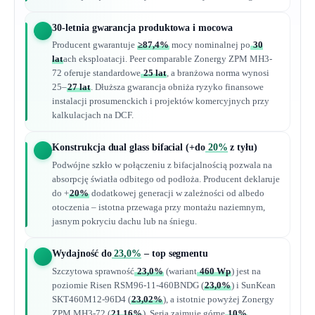
30-letnia gwarancja produktowa i mocowa
Producent gwarantuje
≥87,4%
mocy nominalnej po
30
lat
ach eksploatacji. Peer comparable Zonergy ZPM MH3-
72 oferuje standardowe
25 lat
, a branżowa norma wynosi
25–
27 lat
. Dłuższa gwarancja obniża ryzyko finansowe
instalacji prosumenckich i projektów komercyjnych przy
kalkulacjach na DCF.
Konstrukcja dual glass bifacial (+do
20%
z tyłu)
Podwójne szkło w połączeniu z bifacjalnością pozwala na
absorpcję światła odbitego od podłoża. Producent deklaruje
do +
20%
dodatkowej generacji w zależności od albedo
otoczenia – istotna przewaga przy montażu naziemnym,
jasnym pokryciu dachu lub na śniegu.
Wydajność do
23,0%
– top segmentu
Szczytowa sprawność
23,0%
(wariant
460 Wp
) jest na
poziomie Risen RSM96-11-460BNDG (
23,0%
) i SunKean
SKT460M12-96D4 (
23,02%
), a istotnie powyżej Zonergy
ZPM MH3-72 (
21,16%
). Seria zajmuje górne
10%