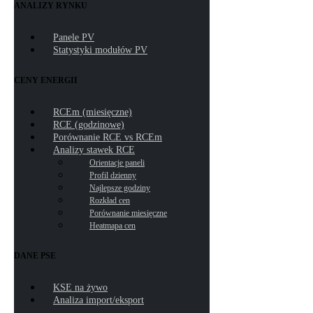
ANALIZY RYNKU
Panele PV
Statystyki modułów PV
CENY ENERGII
RCEm (miesięczne)
RCE (godzinowe)
Porównanie RCE vs RCEm
Analizy stawek RCE
Orientacje paneli
Profil dzienny
Najlepsze godziny
Rozkład cen
Porównanie miesięczne
Heatmapa cen
DANE PSE
KSE na żywo
Analiza import/eksport