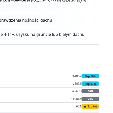
prawdzenia nośności dachu
aje 4-11% uzysku na gruncie lub białym dachu
#4852
Top 36%
#5036
Top 37%
#7670
56%
#10066
74%
#21
Top 0%