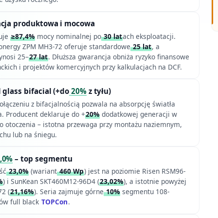
ncja produktowa i mocowa
uje
≥87,4%
mocy nominalnej po
30 lat
ach eksploatacji.
onergy ZPM MH3-72 oferuje standardowe
25 lat
, a
nosi 25–
27 lat
. Dłuższa gwarancja obniża ryzyko finansowe
ckich i projektów komercyjnych przy kalkulacjach na DCF.
glass bifacial (+do
20%
z tyłu)
łączeniu z bifacjalnością pozwala na absorpcję światła
a. Producent deklaruje do +
20%
dodatkowej generacji w
do otoczenia – istotna przewaga przy montażu naziemnym,
chu lub na śniegu.
,0%
– top segmentu
ść
23,0%
(wariant
460 Wp
) jest na poziomie Risen RSM96-
%
) i SunKean SKT460M12-96D4 (
23,02%
), a istotnie powyżej
2 (
21,16%
). Seria zajmuje górne
10%
segmentu 108-
w full black
TOPCon
.