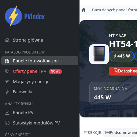
Baza danych paneli foto
HT-SAAE
Strona główna
HT54-
KATALOG PRODUKTÓW
445 W
Panele fotowoltaiczne
Oferty paneli PV
Datashee
NOWE
Magazyny energii
MOC NOMINALNA
Falowniki
445 W
ANALIZY RYNKU
Panele PV
Statystyki modułów PV
Podsumowani
SEKCJE
CENY ENERGII