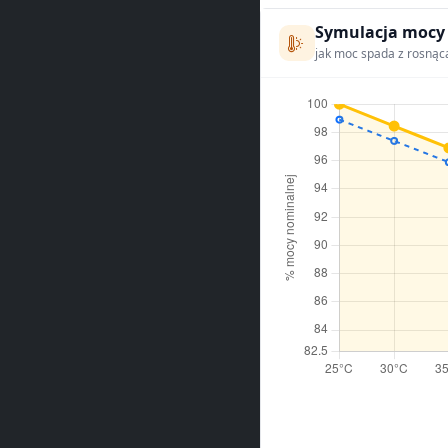
Symulacja mocy
jak moc spada z rosnąc