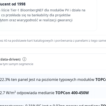
ducent od 1998
 liście Tier-1 BloombergNEF dla modułów PV i działa na
, co przekłada się na bankability dla projektów
ytem oraz wiarygodność w realizacji gwarancji
ez AI na podstawie kart katalogowych i porównania z panelami z tego sam
(data-driven)
i w tym samym segmencie
 22.3% ten panel jest na poziomie typowych modułów
TOPC
22.7 W/m² odpowiada medianie
TOPCon 400-450W
mperaturowy -0.31%/°C jest o 0.02pp gorszy od mediany
TO