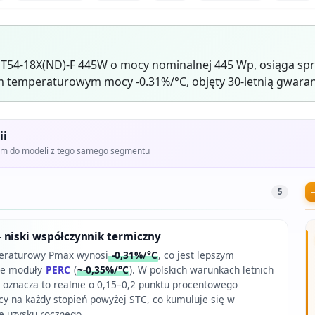
T54-18X(ND)-F 445W o mocy nominalnej 445 Wp, osiąga sp
 temperaturowym mocy -0.31%/°C, objęty 30-letnią gwaran
ii
iem do modeli z tego samego segmentu
5
 niski współczynnik termiczny
eraturowy Pmax wynosi
-0,31%/°C
, co jest lepszym
we moduły
PERC
(
~-0,35%/°C
). W polskich warunkach letnich
 oznacza to realnie o 0,15–0,2 punktu procentowego
cy na każdy stopień powyżej STC, co kumuluje się w
 uzysku rocznego.