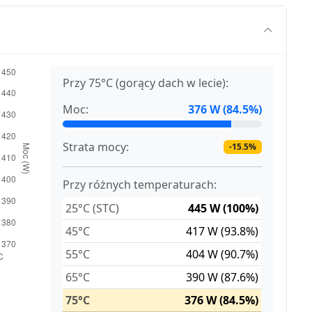
Przy 75°C (gorący dach w lecie):
Moc:
376 W (84.5%)
Strata mocy:
-15.5%
Przy różnych temperaturach:
25°C (STC)
445 W (100%)
45°C
417 W (93.8%)
55°C
404 W (90.7%)
65°C
390 W (87.6%)
75°C
376 W (84.5%)