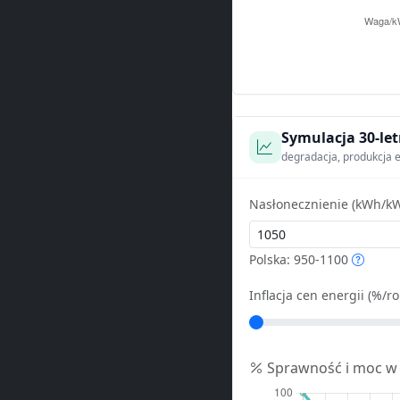
Symulacja 30-let
degradacja, produkcja e
Nasłonecznienie (kWh/kW
Polska: 950-1100
Inflacja cen energii (%/ro
Sprawność i moc w