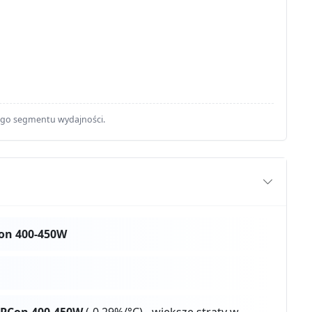
ego segmentu wydajności.
on 400-450W
PCon 400-450W
(-0.29%/°C) - większe straty w