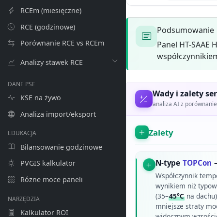
RCEm (miesięczne)
RCE (godzinowe)
Podsumowanie
Porównanie RCE vs RCEm
Panel HT-SAAE H
współczynnikiem
Analizy stawek RCE
DANE PSE
Wady i zalety ser
KSE na żywo
analiza AI z porównan
Analiza import/eksport
Zalety
EDUKACJA
Bilansowanie godzinowe
N-type
TOPCon
–
PVGIS kalkulator
Współczynnik temp
Różne moce paneli
wynikiem niż typo
(35–
45°C
na dachu)
NARZĘDZIA
mniejsze straty mo
Kalkulator ROI
widocznym wzroście