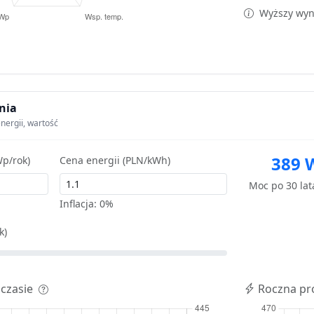
Wyższy wyni
nia
nergii, wartość
389 
p/rok)
Cena energii (PLN/kWh)
Moc po 30 la
Inflacja:
0%
k)
 czasie
Roczna pr