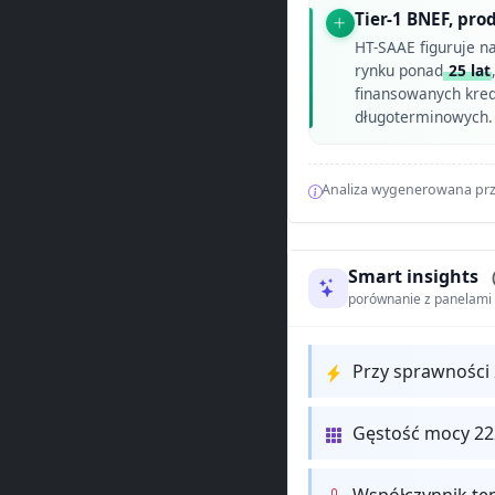
Tier-1 BNEF, pro
HT-SAAE figuruje na
rynku ponad
25 lat
finansowanych kred
długoterminowych.
Analiza wygenerowana prz
Smart insights
porównanie z panelam
Przy sprawności
Gęstość mocy 2
Współczynnik te