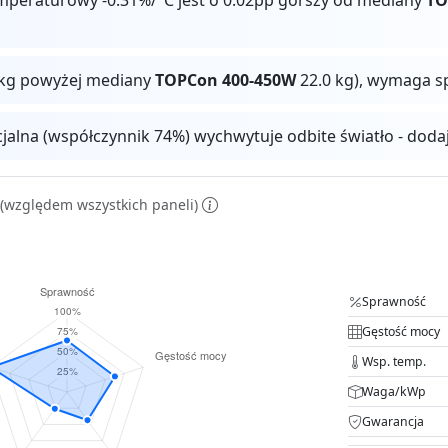
0 kg powyżej mediany
TOPCon 400-450W
22.0 kg), wymaga s
cjalna (współczynnik 74%) wychwytuje odbite światło - dod
(względem wszystkich paneli)
Sprawność
Gęstość mocy
Wsp. temp.
Waga/kWp
Gwarancja