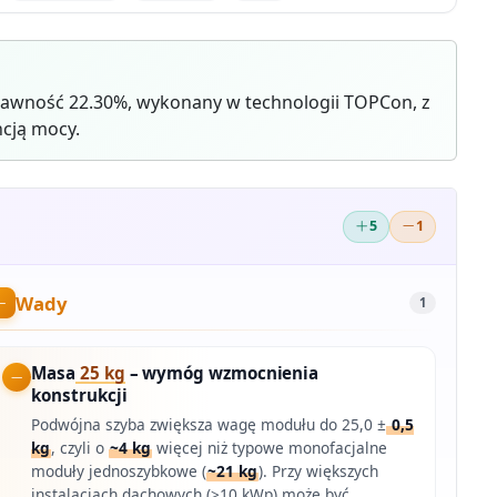
rawność 22.30%, wykonany w technologii TOPCon, z
cją mocy.
5
1
Wady
1
Masa
25 kg
– wymóg wzmocnienia
konstrukcji
Podwójna szyba zwiększa wagę modułu do 25,0 ±
0,5
kg
, czyli o
~4 kg
więcej niż typowe monofacjalne
moduły jednoszyb­kowe (
~21 kg
). Przy większych
instalacjach dachowych (>10 kWp) może być