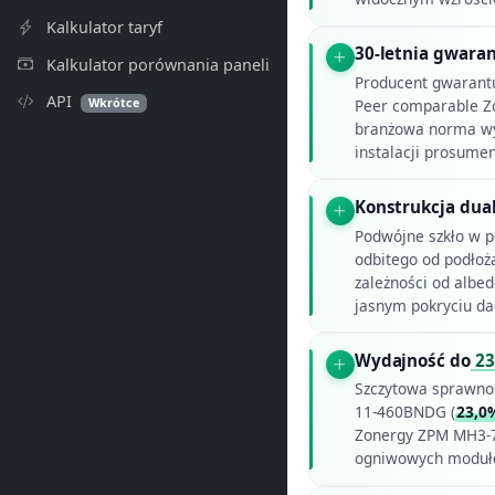
Kalkulator taryf
30-letnia gwara
Kalkulator porównania paneli
Producent gwarant
API
Wkrótce
Peer comparable Z
branżowa norma wy
instalacji prosumen
Konstrukcja dual 
Podwójne szkło w po
odbitego od podłoż
zależności od albe
jasnym pokryciu da
Wydajność do
23
Szczytowa sprawno
11-460BNDG (
23,0
Zonergy ZPM MH3-7
ogniwowych modułó