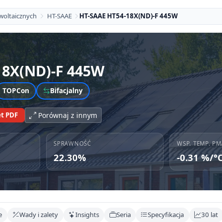
woltaicznych
HT-SAAE
HT-SAAE HT54-18X(ND)-F 445W
18X(ND)-F 445W
TOPCon
Bifacjalny
t PDF
Porównaj z innym
SPRAWNOŚĆ
WSP. TEMP. PM
22.30%
-0.31 %/°
e
Wady i zalety
Insights
Seria
Specyfikacja
30 lat