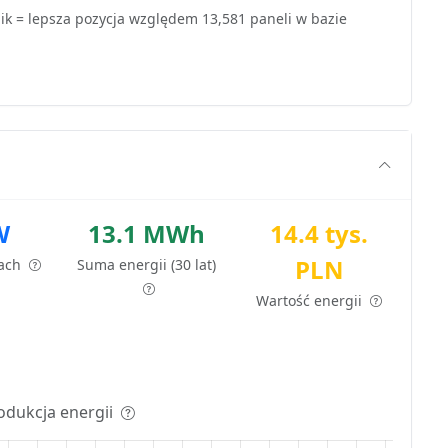
k = lepsza pozycja względem 13,581 paneli w bazie
W
13.1 MWh
14.4 tys.
PLN
tach
Suma energii (30 lat)
Wartość energii
odukcja energii