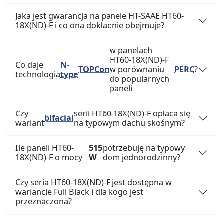
Jaka jest gwarancja na panele HT-SAAE HT60-
18X(ND)-F i co ona dokładnie obejmuje?
w panelach
HT60-18X(ND)-F
Co daje
N-
TOPCon
w porównaniu
PERC
?
technologia
type
do popularnych
paneli
Czy
serii HT60-18X(ND)-F opłaca się
bifacial
wariant
na typowym dachu skośnym?
Ile paneli HT60-
515
potrzebuję na typowy
18X(ND)-F o mocy
W
dom jednorodzinny?
Czy seria HT60-18X(ND)-F jest dostępna w
wariancie Full Black i dla kogo jest
przeznaczona?