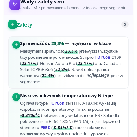
Wady i zalety serii
analiza AI z porównaniem do modeli z tego samego segmentu
Zalety
5
Sprawność do
23,3%
—
najlepsza
w klasie
Maksymalna sprawność
23,3%
przewyższa wszystkie
trzy podane serie porównawcze: Sunpro
TOPCon
210R
(
23,17%
), Huasun Aurora Pro (
23,17%
) oraz Canadian
Solar TOPBiHiKu6 (
22,8%
). Nawet dolna granica
wariantów (
22,4%
) jest zbliżona do
najlepszego
peer w
segmencie.
Niski współczynnik temperaturowy N-type
Ogniwa N-type
TOPCon
serii HT60-18X(N) wykazują
współczynnik temperaturowy Pmax na poziomie
-0,31%/°C
(potwierdzony w datasheecie ENF Solar dla
pokrewnej serii HT60-18X(N) PANDA), co jest lepsze od
standardu
PERC
(
-0,35%/°C
) i przekłada się na
wymiernie wyższy uzysk w upalne dni typowe dla