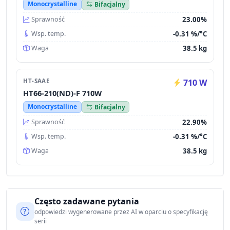
Monocrystalline
Bifacjalny
23.00%
Sprawność
-0.31 %/°C
Wsp. temp.
38.5 kg
Waga
HT-SAAE
710 W
HT66-210(ND)-F 710W
Monocrystalline
Bifacjalny
22.90%
Sprawność
-0.31 %/°C
Wsp. temp.
38.5 kg
Waga
Często zadawane pytania
odpowiedzi wygenerowane przez AI w oparciu o specyfikację
serii