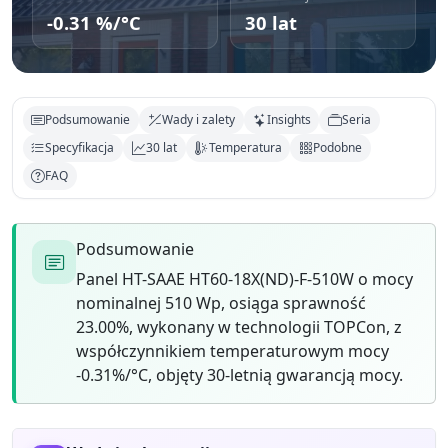
-0.31 %/°C
30 lat
Podsumowanie
Wady i zalety
Insights
Seria
Specyfikacja
30 lat
Temperatura
Podobne
FAQ
Podsumowanie
Panel HT-SAAE HT60-18X(ND)-F-510W o mocy
nominalnej 510 Wp, osiąga sprawność
23.00%, wykonany w technologii TOPCon, z
współczynnikiem temperaturowym mocy
-0.31%/°C, objęty 30-letnią gwarancją mocy.