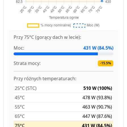
Przy 75°C (gorący dach w lecie):
Moc:
431 W (84.5%)
Strata mocy:
-15.5%
Przy różnych temperaturach:
25°C (STC)
510 W (100%)
45°C
478 W (93.8%)
55°C
463 W (90.7%)
65°C
447 W (87.6%)
75°C
431 W (84.5%)