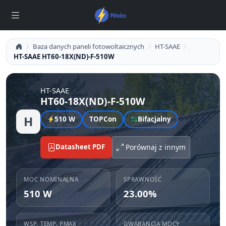
Baza danych paneli fotowoltaicznych
HT-SAAE
HT-SAAE HT60-18X(ND)-F-510W
HT-SAAE
HT60-18X(ND)-F-510W
H
510 W
TOPCon
Bifacjalny
Datasheet PDF
Porównaj z innym
MOC NOMINALNA
SPRAWNOŚĆ
510 W
23.00%
WSP. TEMP. PMAX
GWARANCJA MOCY