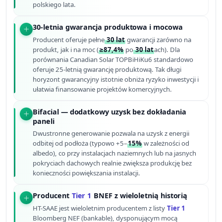
polskiego lata.
30-letnia gwarancja produktowa i mocowa
Producent oferuje pełne
30 lat
gwarancji zarówno na
produkt, jak i na moc (
≥87,4%
po
30 lat
ach). Dla
porównania Canadian Solar TOPBiHiKu6 standardowo
oferuje 25-letnią gwarancję produktową. Tak długi
horyzont gwarancyjny istotnie obniża ryzyko inwestycji i
ułatwia finansowanie projektów komercyjnych.
Bifacial — dodatkowy uzysk bez dokładania
paneli
Dwustronne generowanie pozwala na uzysk z energii
odbitej od podłoża (typowo +5–
15%
w zależności od
albedo), co przy instalacjach naziemnych lub na jasnych
pokryciach dachowych realnie zwiększa produkcję bez
konieczności powiększania instalacji.
Producent
Tier 1
BNEF z wieloletnią historią
HT-SAAE jest wieloletnim producentem z listy
Tier 1
Bloomberg NEF (bankable), dysponującym mocą