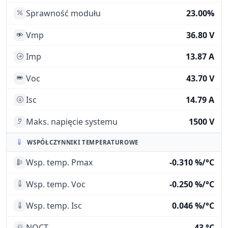
Sprawność modułu
23.00%
Vmp
36.80 V
Imp
13.87 A
Voc
43.70 V
Isc
14.79 A
Maks. napięcie systemu
1500 V
WSPÓŁCZYNNIKI TEMPERATUROWE
Wsp. temp. Pmax
-0.310 %/°C
Wsp. temp. Voc
-0.250 %/°C
Wsp. temp. Isc
0.046 %/°C
NOCT
43 °C