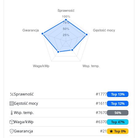
Sprawność
#1777
Top 13%
Gęstość mocy
#1611
Top 12%
Wsp. temp.
#7670
56%
Waga/kWp
#6370
Top 47%
Gwarancja
#21
Top 0%