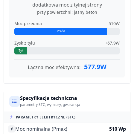
dodatkowa moc z tylnej strony
przy powierzchni: jasny beton
Moc przednia
510W
Przód
Zysk z tyłu
+67.9W
Tył
577.9W
Łączna moc efektywna:
Specyfikacja techniczna
parametry STC, wymiary, gwarancja
PARAMETRY ELEKTRYCZNE (STC)
Moc nominalna (Pmax)
510 Wp