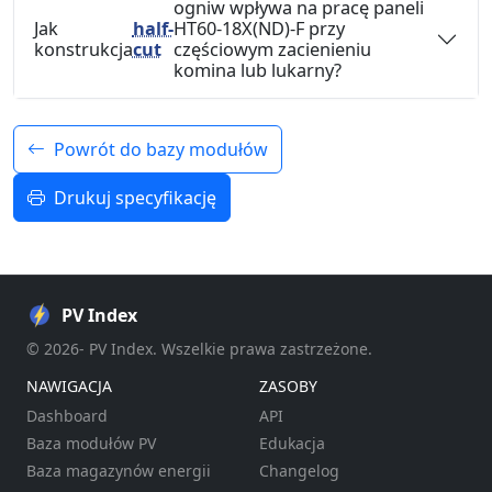
ogniw wpływa na pracę paneli
Jak
half-
HT60-18X(ND)-F przy
konstrukcja
cut
częściowym zacienieniu
komina lub lukarny?
Powrót do bazy modułów
Drukuj specyfikację
PV Index
© 2026- PV Index. Wszelkie prawa zastrzeżone.
NAWIGACJA
ZASOBY
Dashboard
API
Baza modułów PV
Edukacja
Baza magazynów energii
Changelog