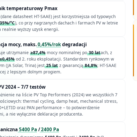
nnik temperaturowy Pmax
(dane datasheet HT-SAAE) jest korzystniejsza od typowych
,35%/°C
), co przy nagrzanych dachach i farmach PV w letnie
a realnie wyższy uzysk energii.
ncja mocy, maks.
0,45%/rok
degradacji
uje utrzymanie
≥87,4%
mocy nominalnej po
30 lat
ach, z
≤0,45%
od 2. roku eksploatacji. Standardem rynkowym w
(JA Solar, Trina) jest
25 lat
z gwarancją
84,8%
; HT-SAAE
cej z lepszym dolnym progiem.
V 2024 – 7/7 testów
żnienie na liście PV Top Performers (2024) we wszystkich 7
ościowych: thermal cycling, damp heat, mechanical stress,
ID+LETID oraz PAN performance – to potwierdzenie
i, a nie wyłącznie deklaracje producenta.
aniczna
5400 Pa
/
2400 Pa