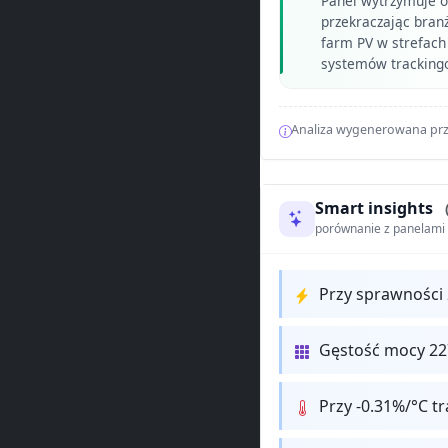
Panel wytrzymuje 
przekraczając bra
farm PV w strefach 
systemów tracking
Analiza wygenerowana prz
Smart insights
porównanie z panelam
Przy sprawności
Gęstość mocy 2
Przy -0.31%/°C t