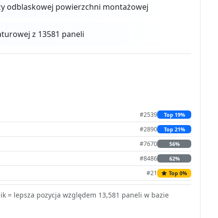
zy odblaskowej powierzchni montażowej
urowej z 13581 paneli
#2539
Top 19%
#2890
Top 21%
#7670
56%
#8486
62%
#21
Top 0%
k = lepsza pozycja względem 13,581 paneli w bazie