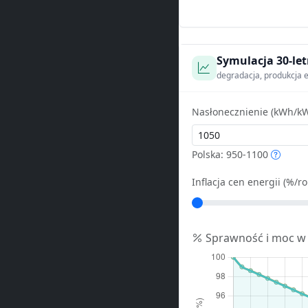
Symulacja 30-let
degradacja, produkcja e
Nasłonecznienie (kWh/kW
Polska: 950-1100
Inflacja cen energii (%/ro
Sprawność i moc w