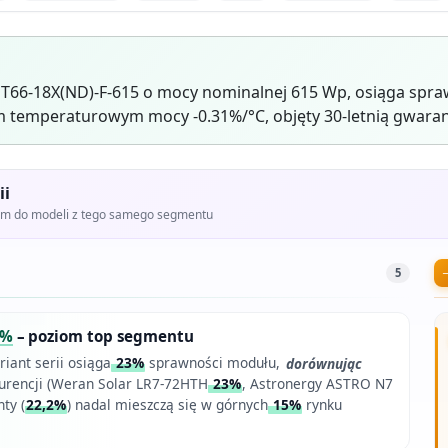
T66-18X(ND)-F-615 o mocy nominalnej 615 Wp, osiąga spra
 temperaturowym mocy -0.31%/°C, objęty 30-letnią gwaran
ii
iem do modeli z tego samego segmentu
5
3%
– poziom top segmentu
iant serii osiąga
23%
sprawności modułu,
dorównując
urencji (Weran Solar LR7-72HTH
23%
, Astronergy ASTRO N7
nty (
22,2%
) nadal mieszczą się w górnych
15%
rynku