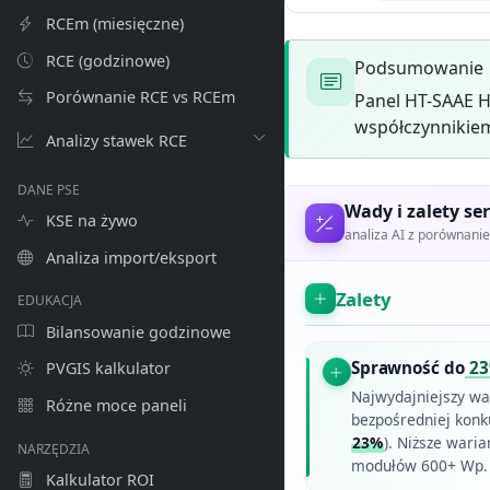
RCEm (miesięczne)
RCE (godzinowe)
Podsumowanie
Porównanie RCE vs RCEm
Panel HT-SAAE H
współczynnikiem
Analizy stawek RCE
DANE PSE
Wady i zalety ser
KSE na żywo
analiza AI z porównan
Analiza import/eksport
Zalety
EDUKACJA
Bilansowanie godzinowe
Sprawność do
2
PVGIS kalkulator
Najwydajniejszy war
Różne moce paneli
bezpośredniej konk
23%
). Niższe waria
NARZĘDZIA
modułów 600+ Wp.
Kalkulator ROI