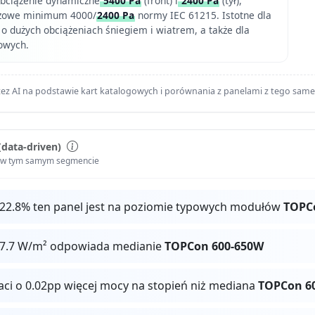
obciążenie dynamiczne
5400 Pa
(front) i
2400 Pa
(tył),
nżowe minimum 4000/
2400 Pa
normy IEC 61215. Istotne dla
o dużych obciążeniach śniegiem i wiatrem, a także dla
owych.
ez AI na podstawie kart katalogowych i porównania z panelami z tego sam
(data-driven)
i w tym samym segmencie
 22.8% ten panel jest na poziomie typowych modułów
TOPC
27.7 W/m² odpowiada medianie
TOPCon 600-650W
raci o 0.02pp więcej mocy na stopień niż mediana
TOPCon 6