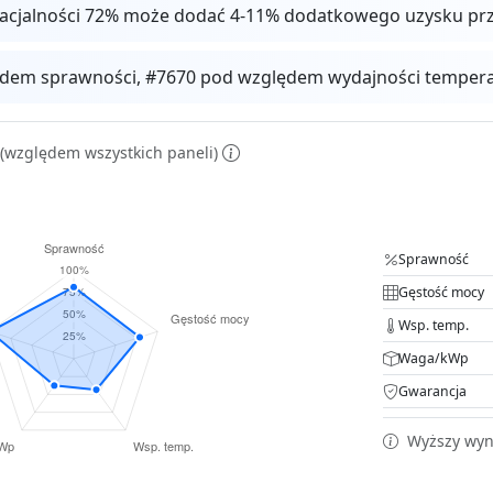
facjalności 72% może dodać 4-11% dodatkowego uzysku pr
dem sprawności, #7670 pod względem wydajności temperat
(względem wszystkich paneli)
Sprawność
Gęstość mocy
Wsp. temp.
Waga/kWp
Gwarancja
Wyższy wyni