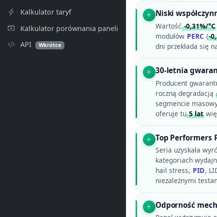
Kalkulator taryf
Niski współczy
Wartość
-0,31%/°C
Kalkulator porównania paneli
modułów
PERC
(
-0
API
Wkrótce
dni przekłada się n
30-letnia gwara
Producent gwarant
roczną degradacją
segmencie masowym 
oferuje tu
5 lat
wię
Top Performers P
Seria uzyskała wyró
kategoriach wydajn
hail stress,
PID
, L
niezależnymi testam
Odporność mech