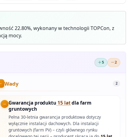
wność 22.80%, wykonany w technologii TOPCon, z
cją mocy.
5
2
Wady
2
Gwarancja produktu
15 lat
dla farm
gruntowych
Pełna 30-letnia gwarancja produktowa dotyczy
wyłącznie instalacji dachowych. Dla instalacji
gruntowych (farm PV) – czyli głównego rynku
docelowego tej serii – producent skraca ją do
15 lat
.