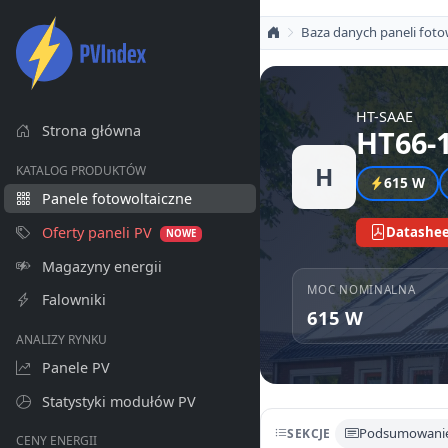
Baza danych paneli foto
HT-SAAE
Strona główna
HT66-
H
KATALOG PRODUKTÓW
615 W
Panele fotowoltaiczne
Oferty paneli PV
Datashee
NOWE
Magazyny energii
MOC NOMINALNA
Falowniki
615 W
ANALIZY RYNKU
Panele PV
Statystyki modułów PV
Podsumowani
SEKCJE
CENY ENERGII