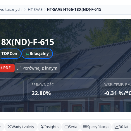
woltaicznych
HT-SAAE
HT-SAAE HT66-18X(ND)-F-615
18X(ND)-F-615
TOPCon
Bifacjalny
t PDF
Porównaj z innym
SPRAWNOŚĆ
WSP. TEMP. PM
22.80%
-0.31 %/°
e
Wady i zalety
Insights
Seria
Specyfikacja
30 lat