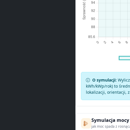
O symulacji:
Wylicz
kWh/kWp/rok) to średni
lokalizacji, orientacji, 
Symulacja mocy
jak moc spada z rosnąc