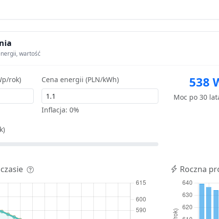
nia
nergii, wartość
538 
p/rok)
Cena energii (PLN/kWh)
Moc po 30 la
Inflacja:
0%
k)
 czasie
Roczna pr