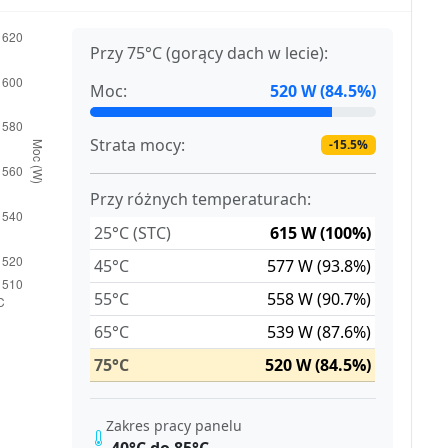
Przy 75°C (gorący dach w lecie):
Moc:
520 W (84.5%)
Strata mocy:
-15.5%
Przy różnych temperaturach:
25°C (STC)
615 W (100%)
45°C
577 W (93.8%)
55°C
558 W (90.7%)
65°C
539 W (87.6%)
75°C
520 W (84.5%)
Zakres pracy panelu