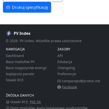
Drukuj specyfikację
PV Index
© 2026- PV Index. Wszelkie prawa zastrzeżone.
NAWIGACJA
ZASOBY
Dashboard
API
Baza modułów PV
Edukacja
Baza magazynów energii
Changelog
Najlepsze panele
Preferencje
Stawki RCE
comparepv@proton.me
Facebook
ŹRÓDŁA DANYCH
Stawki RCE:
PSE SA
Dane modułów: Karty katalogowe producentów