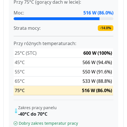
Przy 75°C (gorący dach w lecie):
Moc:
516 W (86.0%)
Strata mocy:
-14.0%
Przy różnych temperaturach:
25°C (STC)
600 W (100%)
45°C
566 W (94.4%)
55°C
550 W (91.6%)
65°C
533 W (88.8%)
75°C
516 W (86.0%)
Zakres pracy panelu
-40°C do 70°C
Dobry zakres temperatur pracy