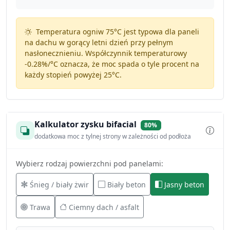
Temperatura ogniw 75°C jest typowa dla paneli
na dachu w gorący letni dzień przy pełnym
nasłonecznieniu. Współczynnik temperaturowy
-0.28%/°C
oznacza, że moc spada o tyle procent na
każdy stopień powyżej 25°C.
Kalkulator zysku bifacial
80%
dodatkowa moc z tylnej strony w zależności od podłoża
Wybierz rodzaj powierzchni pod panelami:
Śnieg / biały żwir
Biały beton
Jasny beton
Trawa
Ciemny dach / asfalt