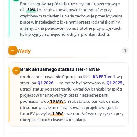
Podział ogniw na pół redukuje rezystancję szeregową o
ok.
50%
i ogranicza powstawanie hotspotów przy
częściowym zacienieniu. Seria zachowuje przewidywalną
pracę w instalacjach z lokalnymi przeszkodami (kominy,
anteny, okna połaciowe), co jest istotne przy projektach
komercyjnych z niejednorodnym profilem dachu.
Wady
1
Brak aktualnego statusu Tier-1 BNEF
Producent Huayao nie figuruje na liście
BNEF Tier 1
wg
stanu na
Q1 2026
— mimo że był notowany w
Q1 2025
,
utracił status po zaostrzeniu kryteriów bankability (próg
projektów finansowanych przez niezależne banki
podniesiono do
10 MW
). Brak statusu bankable może
utrudniać pozyskanie finansowania projektowego dla
farm PV powyżej
1 MW
oraz obniżać wyceny ryzyka przy
ubezpieczeniach i leasingu instalacji.