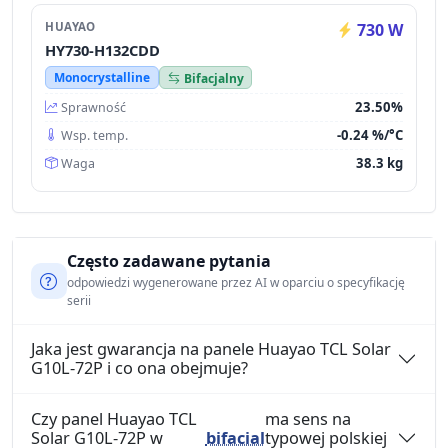
HUAYAO
730 W
HY730-H132CDD
Monocrystalline
Bifacjalny
23.50%
Sprawność
-0.24 %/°C
Wsp. temp.
38.3 kg
Waga
Często zadawane pytania
odpowiedzi wygenerowane przez AI w oparciu o specyfikację
serii
Jaka jest gwarancja na panele Huayao TCL Solar
G10L-72P i co ona obejmuje?
Czy panel Huayao TCL
ma sens na
Solar G10L-72P w
bifacial
typowej polskiej