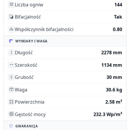
Liczba ogniw
144
Bifacjalność
Tak
Współczynnik bifacjalności
0.80
WYMIARY I WAGA
Długość
2278 mm
Szerokość
1134 mm
Grubość
30 mm
Waga
30.6 kg
Powierzchnia
2.58 m²
Gęstość mocy
232.3 Wp/m²
GWARANCJA