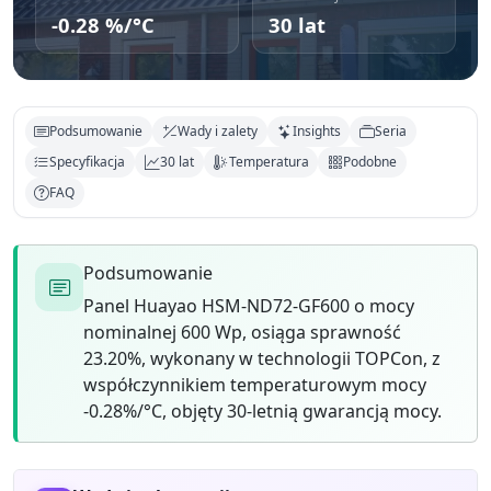
-0.28 %/°C
30 lat
Podsumowanie
Wady i zalety
Insights
Seria
Specyfikacja
30 lat
Temperatura
Podobne
FAQ
Podsumowanie
Panel Huayao HSM-ND72-GF600 o mocy
nominalnej 600 Wp, osiąga sprawność
23.20%, wykonany w technologii TOPCon, z
współczynnikiem temperaturowym mocy
-0.28%/°C, objęty 30-letnią gwarancją mocy.