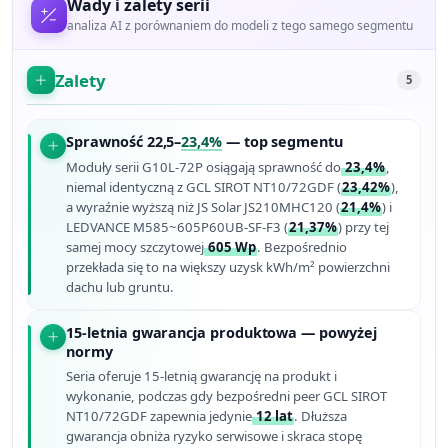
Wady i zalety serii
analiza AI z porównaniem do modeli z tego samego segmentu
Zalety
5
Sprawność 22,5–
23,4%
— top segmentu
Moduły serii G10L-72P osiągają sprawność do
23,4%
,
niemal identyczną z GCL SIROT NT10/72GDF (
23,42%
),
a wyraźnie wyższą niż JS Solar JS210MHC120 (
21,4%
) i
LEDVANCE M585~605P60UB-SF-F3 (
21,37%
) przy tej
samej mocy szczytowej
605 Wp
. Bezpośrednio
przekłada się to na większy uzysk kWh/m² powierzchni
dachu lub gruntu.
15-letnia gwarancja produktowa — powyżej
normy
Seria oferuje 15-letnią gwarancję na produkt i
wykonanie, podczas gdy bezpośredni peer GCL SIROT
NT10/72GDF zapewnia jedynie
12 lat
. Dłuższa
gwarancja obniża ryzyko serwisowe i skraca stopę