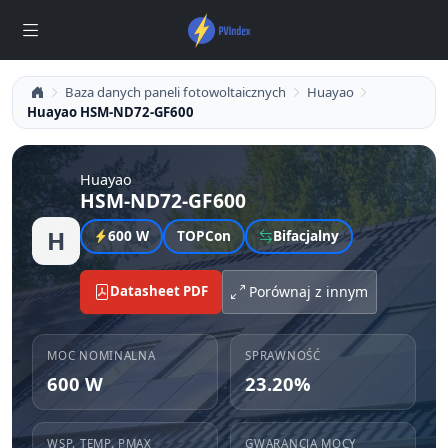
Baza danych paneli fotowoltaicznych
Huayao
Huayao HSM-ND72-GF600
Huayao
HSM-ND72-GF600
H
600 W
TOPCon
Bifacjalny
Datasheet PDF
Porównaj z innym
MOC NOMINALNA
SPRAWNOŚĆ
600 W
23.20%
WSP. TEMP. PMAX
GWARANCJA MOCY