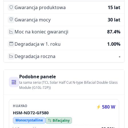
Gwarancja produktowa
15 lat
Gwarancja mocy
30 lat
Moc na koniec gwarancji
87.4%
Degradacja w 1. roku
1.00%
Degradacja roczna
-
Podobne panele
ta sama seria (TCL Solar Half Cut N-type Bifacial Double Glass
Module (G10L-72P))
HUAYAO
580 W
HSM-ND72-GF580
Monocrystalline
Bifacjalny