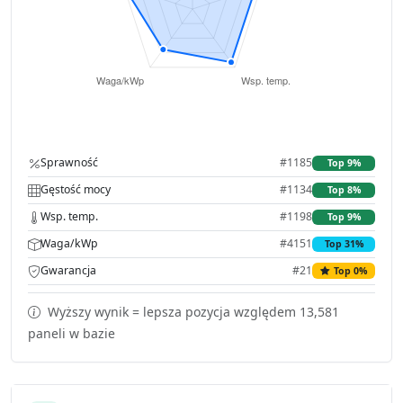
Sprawność
#1185
Top 9%
Gęstość mocy
#1134
Top 8%
Wsp. temp.
#1198
Top 9%
Waga/kWp
#4151
Top 31%
Gwarancja
#21
Top 0%
Wyższy wynik = lepsza pozycja względem 13,581
paneli w bazie