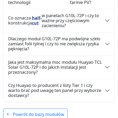
technologii
farmie PV?
w panelach G10L-72P i czy to
Co oznacza
half-
ważne przy częściowym
konstrukcja
cut
zacienieniu?
Dlaczego moduł G10L-72P ma podwójne szkło
zamiast folii tylnej i czy to nie zwiększa ryzyka
pęknięcia?
Jaka jest maksymalna moc modułu Huayao TCL
Solar G10L-72P i do jakich instalacji jest
przeznaczony?
Czy Huayao to producent z listy Tier 1 i czy
warto brać pod uwagę ten panel przy wyborze
dostawcy?
Powrót do bazy modułów