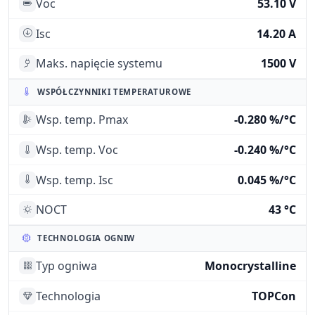
Voc
53.10 V
Isc
14.20 A
Maks. napięcie systemu
1500 V
WSPÓŁCZYNNIKI TEMPERATUROWE
Wsp. temp. Pmax
-0.280 %/°C
Wsp. temp. Voc
-0.240 %/°C
Wsp. temp. Isc
0.045 %/°C
NOCT
43 °C
TECHNOLOGIA OGNIW
Typ ogniwa
Monocrystalline
Technologia
TOPCon