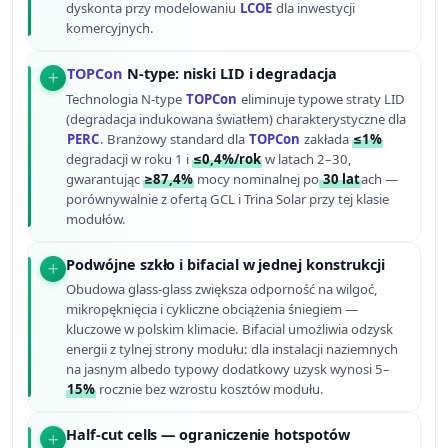
dyskonta przy modelowaniu
LCOE
dla inwestycji
komercyjnych.
TOPCon
N-type: niski LID i degradacja
Technologia N-type
TOPCon
eliminuje typowe straty LID
(degradacja indukowana światłem) charakterystyczne dla
PERC
. Branżowy standard dla
TOPCon
zakłada
≤1%
degradacji w roku 1 i
≤0,4%/rok
w latach 2–30,
gwarantując
≥87,4%
mocy nominalnej po
30 lat
ach —
porównywalnie z ofertą GCL i Trina Solar przy tej klasie
modułów.
Podwójne szkło i bifacial w jednej konstrukcji
Obudowa glass-glass zwiększa odporność na wilgoć,
mikropęknięcia i cykliczne obciążenia śniegiem —
kluczowe w polskim klimacie. Bifacial umożliwia odzysk
energii z tylnej strony modułu: dla instalacji naziemnych
na jasnym albedo typowy dodatkowy uzysk wynosi 5–
15%
rocznie bez wzrostu kosztów modułu.
Half-cut cells — ograniczenie hotspotów