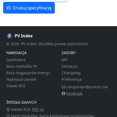
Drukuj specyfikację
PV Index
© 2026- PV Index. Wszelkie prawa zastrzeżone.
NAWIGACJA
ZASOBY
Dashboard
API
Baza modułów PV
Edukacja
Baza magazynów energii
Changelog
Najlepsze panele
Preferencje
Stawki RCE
comparepv@proton.me
Facebook
ŹRÓDŁA DANYCH
Stawki RCE:
PSE SA
Dane modułów: Karty katalogowe producentów