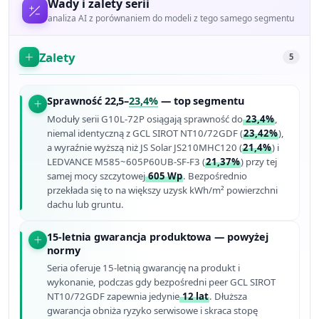
Wady i zalety serii
analiza AI z porównaniem do modeli z tego samego segmentu
Zalety
5
Sprawność 22,5–
23,4%
— top segmentu
Moduły serii G10L-72P osiągają sprawność do
23,4%
,
niemal identyczną z GCL SIROT NT10/72GDF (
23,42%
),
a wyraźnie wyższą niż JS Solar JS210MHC120 (
21,4%
) i
LEDVANCE M585~605P60UB-SF-F3 (
21,37%
) przy tej
samej mocy szczytowej
605 Wp
. Bezpośrednio
przekłada się to na większy uzysk kWh/m² powierzchni
dachu lub gruntu.
15-letnia gwarancja produktowa — powyżej
normy
Seria oferuje 15-letnią gwarancję na produkt i
wykonanie, podczas gdy bezpośredni peer GCL SIROT
NT10/72GDF zapewnia jedynie
12 lat
. Dłuższa
gwarancja obniża ryzyko serwisowe i skraca stopę