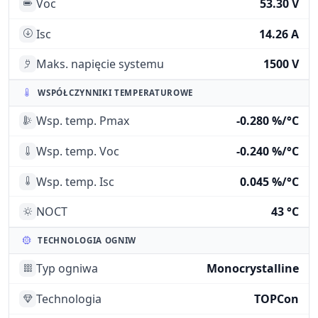
Voc
53.30 V
Isc
14.26 A
Maks. napięcie systemu
1500 V
WSPÓŁCZYNNIKI TEMPERATUROWE
Wsp. temp. Pmax
-0.280 %/°C
Wsp. temp. Voc
-0.240 %/°C
Wsp. temp. Isc
0.045 %/°C
NOCT
43 °C
TECHNOLOGIA OGNIW
Typ ogniwa
Monocrystalline
Technologia
TOPCon