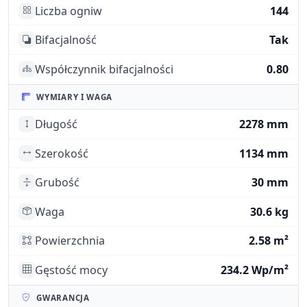
Liczba ogniw
144
Bifacjalność
Tak
Współczynnik bifacjalności
0.80
WYMIARY I WAGA
Długość
2278 mm
Szerokość
1134 mm
Grubość
30 mm
Waga
30.6 kg
Powierzchnia
2.58 m²
Gęstość mocy
234.2 Wp/m²
GWARANCJA