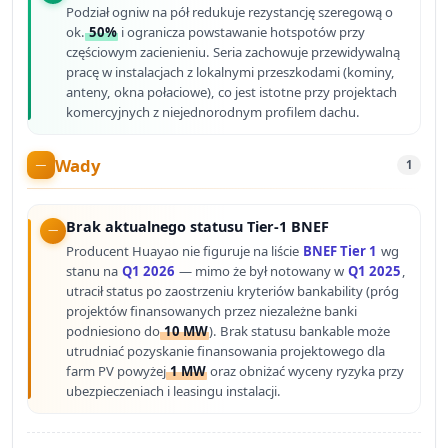
Podział ogniw na pół redukuje rezystancję szeregową o
ok.
50%
i ogranicza powstawanie hotspotów przy
częściowym zacienieniu. Seria zachowuje przewidywalną
pracę w instalacjach z lokalnymi przeszkodami (kominy,
anteny, okna połaciowe), co jest istotne przy projektach
komercyjnych z niejednorodnym profilem dachu.
Wady
1
Brak aktualnego statusu Tier-1 BNEF
Producent Huayao nie figuruje na liście
BNEF Tier 1
wg
stanu na
Q1 2026
— mimo że był notowany w
Q1 2025
,
utracił status po zaostrzeniu kryteriów bankability (próg
projektów finansowanych przez niezależne banki
podniesiono do
10 MW
). Brak statusu bankable może
utrudniać pozyskanie finansowania projektowego dla
farm PV powyżej
1 MW
oraz obniżać wyceny ryzyka przy
ubezpieczeniach i leasingu instalacji.