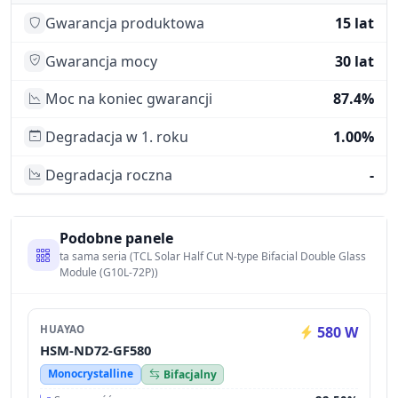
Gwarancja produktowa
15 lat
Gwarancja mocy
30 lat
Moc na koniec gwarancji
87.4%
Degradacja w 1. roku
1.00%
Degradacja roczna
-
Podobne panele
ta sama seria (TCL Solar Half Cut N-type Bifacial Double Glass
Module (G10L-72P))
HUAYAO
580 W
HSM-ND72-GF580
Monocrystalline
Bifacjalny