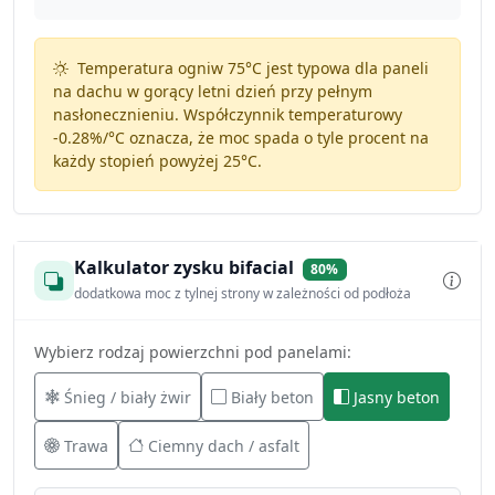
Temperatura ogniw 75°C jest typowa dla paneli
na dachu w gorący letni dzień przy pełnym
nasłonecznieniu. Współczynnik temperaturowy
-0.28%/°C
oznacza, że moc spada o tyle procent na
każdy stopień powyżej 25°C.
Kalkulator zysku bifacial
80%
dodatkowa moc z tylnej strony w zależności od podłoża
Wybierz rodzaj powierzchni pod panelami:
Śnieg / biały żwir
Biały beton
Jasny beton
Trawa
Ciemny dach / asfalt