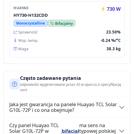
HUAYAO
730 W
HY730-H132CDD
Monocrystalline
Bifacjalny
23.50%
Sprawność
-0.24 %/°C
Wsp. temp.
38.3 kg
Waga
Często zadawane pytania
odpowiedzi wygenerowane przez AI w oparciu o specyfikację
serii
Jaka jest gwarancja na panele Huayao TCL Solar
G10L-72P i co ona obejmuje?
Czy panel Huayao TCL
ma sens na
Solar G10L-72P w
bifacial
typowej polskiej