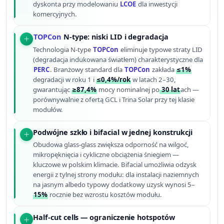
dyskonta przy modelowaniu
LCOE
dla inwestycji
komercyjnych.
TOPCon
N-type: niski LID i degradacja
Technologia N-type
TOPCon
eliminuje typowe straty LID
(degradacja indukowana światłem) charakterystyczne dla
PERC
. Branżowy standard dla
TOPCon
zakłada
≤1%
degradacji w roku 1 i
≤0,4%/rok
w latach 2–30,
gwarantując
≥87,4%
mocy nominalnej po
30 lat
ach —
porównywalnie z ofertą GCL i Trina Solar przy tej klasie
modułów.
Podwójne szkło i bifacial w jednej konstrukcji
Obudowa glass-glass zwiększa odporność na wilgoć,
mikropęknięcia i cykliczne obciążenia śniegiem —
kluczowe w polskim klimacie. Bifacial umożliwia odzysk
energii z tylnej strony modułu: dla instalacji naziemnych
na jasnym albedo typowy dodatkowy uzysk wynosi 5–
15%
rocznie bez wzrostu kosztów modułu.
Half-cut cells — ograniczenie hotspotów