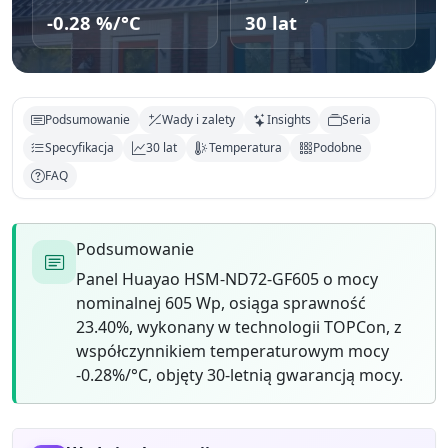
-0.28 %/°C
30 lat
Podsumowanie
Wady i zalety
Insights
Seria
Specyfikacja
30 lat
Temperatura
Podobne
FAQ
Podsumowanie
Panel Huayao HSM-ND72-GF605 o mocy
nominalnej 605 Wp, osiąga sprawność
23.40%, wykonany w technologii TOPCon, z
współczynnikiem temperaturowym mocy
-0.28%/°C, objęty 30-letnią gwarancją mocy.