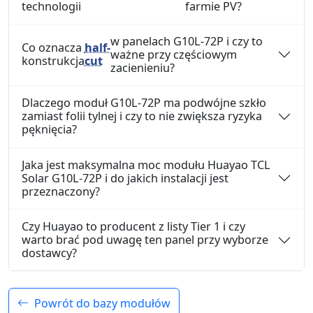
technologii
farmie PV?
w panelach G10L-72P i czy to
Co oznacza
half-
ważne przy częściowym
konstrukcja
cut
zacienieniu?
Dlaczego moduł G10L-72P ma podwójne szkło
zamiast folii tylnej i czy to nie zwiększa ryzyka
pęknięcia?
Jaka jest maksymalna moc modułu Huayao TCL
Solar G10L-72P i do jakich instalacji jest
przeznaczony?
Czy Huayao to producent z listy Tier 1 i czy
warto brać pod uwagę ten panel przy wyborze
dostawcy?
Powrót do bazy modułów