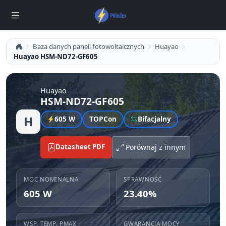
Baza danych paneli fotowoltaicznych
Huayao
Huayao HSM-ND72-GF605
Huayao
HSM-ND72-GF605
H
605 W
TOPCon
Bifacjalny
Datasheet PDF
Porównaj z innym
MOC NOMINALNA
SPRAWNOŚĆ
605 W
23.40%
WSP. TEMP. PMAX
GWARANCJA MOCY