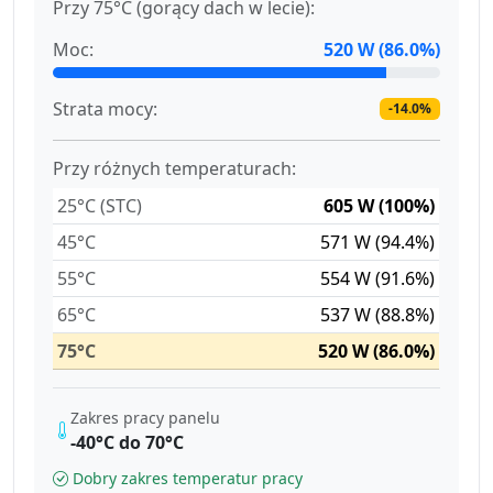
Przy 75°C (gorący dach w lecie):
Moc:
520 W (86.0%)
Strata mocy:
-14.0%
Przy różnych temperaturach:
25°C (STC)
605 W (100%)
45°C
571 W (94.4%)
55°C
554 W (91.6%)
65°C
537 W (88.8%)
75°C
520 W (86.0%)
Zakres pracy panelu
-40°C do 70°C
Dobry zakres temperatur pracy