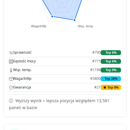
Sprawność
#790
Top 6%
Gęstość mocy
#771
Top 6%
Wsp. temp.
#1198
Top 9%
Waga/kWp
#3800
Top 28%
Gwarancja
#21
Top 0%
Wyższy wynik = lepsza pozycja względem 13,581
paneli w bazie