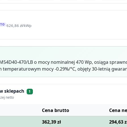
TTO
626,86 zł/kWp
JAM54D40-470/LB o mocy nominalnej 470 Wp, osiąga sprawn
 temperaturowym mocy -0.29%/°C, objęty 30-letnią gwaran
 w sklepach
1
zej netto
Cena brutto
Cena ne
362,39 zł
294,63 z