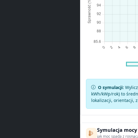
O symulacji:
Wylicz
kWh/kWp/rok) to średni
lokalizacji, orientacji, 
Symulacja mocy
jak moc spada z rosnąc