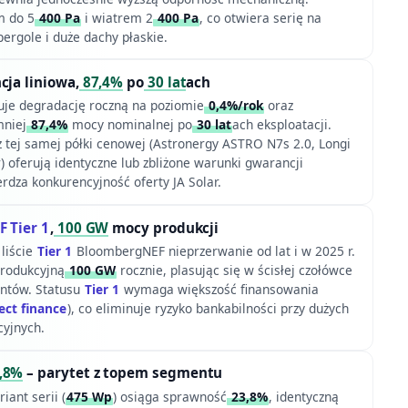
m do 5
400 Pa
i wiatrem 2
400 Pa
, co otwiera serię na
pergole i duże dachy płaskie.
cja liniowa,
87,4%
po
30 lat
ach
je degradację roczną na poziomie
0,4%/rok
oraz
mniej
87,4%
mocy nominalnej po
30 lat
ach eksploatacji.
 tej samej półki cenowej (Astronergy ASTRO N7s 2.0, Longi
 oferują identyczne lub zbliżone warunki gwarancji
rdza konkurencyjność oferty JA Solar.
 Tier 1
,
100 GW
mocy produkcji
 liście
Tier 1
BloombergNEF nieprzerwanie od lat i w 2025 r.
produkcyjną
100 GW
rocznie, plasując się w ścisłej czołówce
ntów. Statusu
Tier 1
wymaga większość finansowania
ect finance
), co eliminuje ryzyko bankabilności przy dużych
cyjnych.
,8%
– parytet z topem segmentu
iant serii (
475 Wp
) osiąga sprawność
23,8%
, identyczną