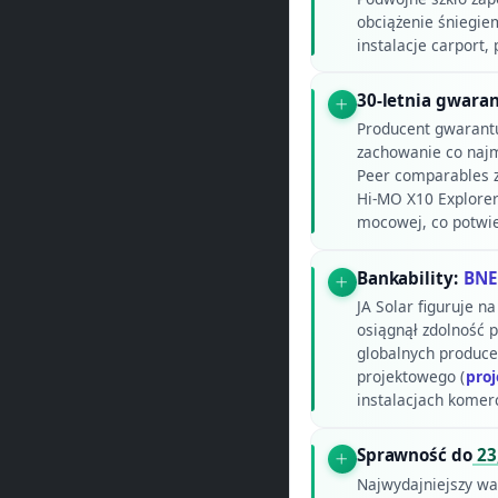
obciążenie śniegie
instalacje carport, 
30-letnia gwaran
Producent gwarantu
zachowanie co naj
Peer comparables z
Hi-MO X10 Explorer)
mocowej, co potwie
Bankability:
BNEF
JA Solar figuruje na
osiągnął zdolność 
globalnych produce
projektowego (
proj
instalacjach komer
Sprawność do
23
Najwydajniejszy war