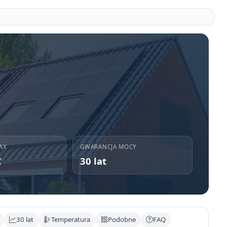
AX
GWARANCJA MOCY
C
30 lat
30 lat
Temperatura
Podobne
FAQ