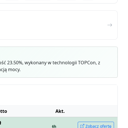
ość 23.50%, wykonany w technologii TOPCon, z
cją mocy.
tto
Akt.
ł
Zobacz ofertę
6h