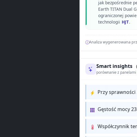
jak bezpośrednie p
Earth TITAN Dual G
ograniczonej powi
technologii
HJT
.
Analiza wygenerowana prz
Smart insights
porównanie z panelam
Przy sprawności
Gęstość mocy 235
Współczynnik te