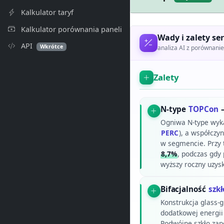
Kalkulator taryf
Kalkulator porównania paneli
Wady i zalety ser
API
Wkrótce
analiza AI z porównan
Zalety
N-type
TOPCon
–
Ogniwa N-type wyka
PERC
), a współczy
w segmencie. Przy
8,7%
, podczas gdy
wyższy roczny uzys
Bifacjalność
szkł
Konstrukcja glass-g
dodatkowej energii
Podwójne szkło zap