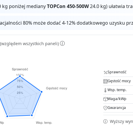
0 kg poniżej mediany
TOPCon 450-500W
24.0 kg) ułatwia tr
facjalności 80% może dodać 4-12% dodatkowego uzysku pr
(względem wszystkich paneli)
Sprawność
Gęstość mocy
Wsp. temp.
Waga/kWp
Gwarancja
Wyższy wyni