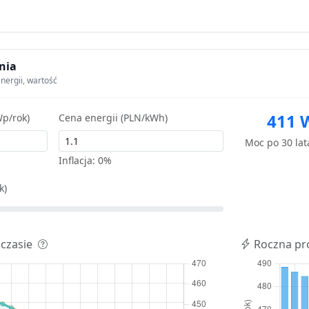
nia
nergii, wartość
411 
p/rok)
Cena energii (PLN/kWh)
Moc po 30 la
Inflacja:
0%
k)
 czasie
Roczna pr