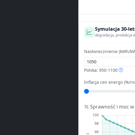
Symulacja 30-let
degradacja, produkcja e
Nasłonecznienie (kWh/kW
Polska: 950-1100
Inflacja cen energii (%/ro
Sprawność i moc w