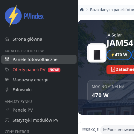
Baza danych paneli foto
JA Solar
Strona główna
JAM54
KATALOG PRODUKTÓW
470 W
Panele fotowoltaiczne
Oferty paneli PV
Datashee
NOWE
Magazyny energii
MOC NOMINALNA
Falowniki
470 W
ANALIZY RYNKU
Panele PV
Statystyki modułów PV
Podsumowani
SEKCJE
CENY ENERGII