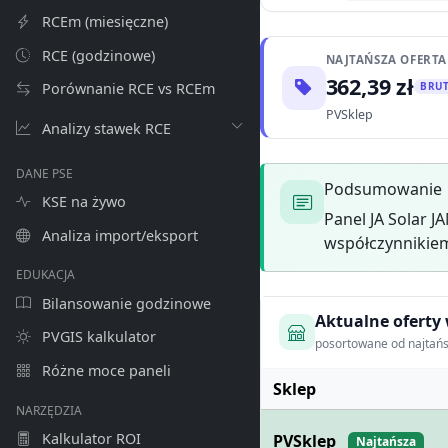
RCEm (miesięczne)
RCE (godzinowe)
NAJTAŃSZA OFERTA
362,39 zł
BRU
Porównanie RCE vs RCEm
PVSklep
Analizy stawek RCE
DANE PSE
Podsumowanie
KSE na żywo
Panel JA Solar 
Analiza import/eksport
współczynnikiem
EDUKACJA
Bilansowanie godzinowe
Aktualne oferty
PVGIS kalkulator
posortowane od najtańs
Różne moce paneli
Sklep
NARZĘDZIA
Kalkulator ROI
PVSklep
Najtańsza