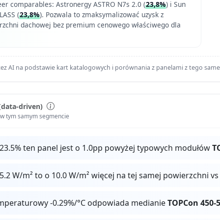
eer comparables: Astronergy ASTRO N7s 2.0 (
23,8%
) i Sun
LASS (
23,8%
). Pozwala to zmaksymalizować uzysk z
erzchni dachowej bez premium cenowego właściwego dla
ez AI na podstawie kart katalogowych i porównania z panelami z tego sam
(data-driven)
i w tym samym segmencie
 23.5% ten panel jest o 1.0pp powyżej typowych modułów
T
.2 W/m² to o 10.0 W/m² więcej na tej samej powierzchni v
mperaturowy -0.29%/°C odpowiada medianie
TOPCon 450-