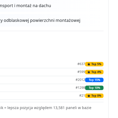
ansport i montaż na dachu
zy odblaskowej powierzchni montażowej
#637
Top 5%
#599
Top 4%
#2012
Top 15%
#1298
Top 10%
#21
Top 0%
k = lepsza pozycja względem 13,581 paneli w bazie