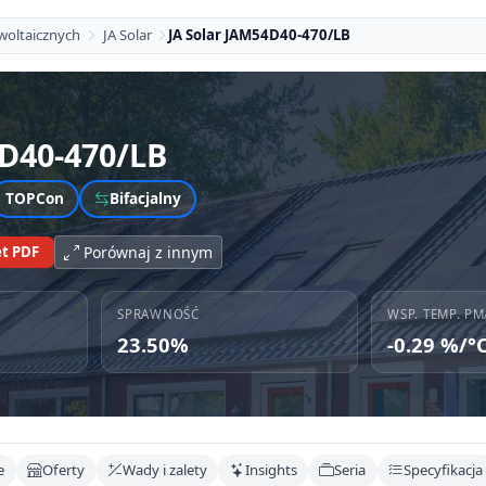
woltaicznych
JA Solar
JA Solar JAM54D40-470/LB
D40-470/LB
TOPCon
Bifacjalny
t PDF
Porównaj z innym
SPRAWNOŚĆ
WSP. TEMP. PM
23.50%
-0.29 %/°
e
Oferty
Wady i zalety
Insights
Seria
Specyfikacja