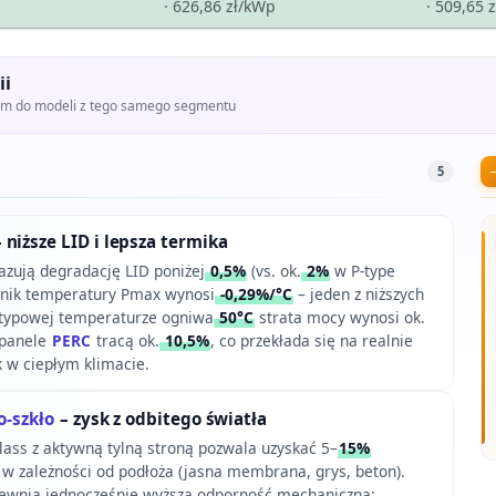
· 626,86 zł/kWp
· 509,65 
ii
iem do modeli z tego samego segmentu
5
 niższe LID i lepsza termika
zują degradację LID poniżej
0,5%
(vs. ok.
2%
w P-type
nnik temperatury Pmax wynosi
-0,29%/°C
– jeden z niższych
 typowej temperaturze ogniwa
50°C
strata mocy wynosi ok.
 panele
PERC
tracą ok.
10,5%
, co przekłada się na realnie
k w ciepłym klimacie.
o-szkło
– zysk z odbitego światła
lass z aktywną tylną stroną pozwala uzyskać 5–
15%
 w zależności od podłoża (jasna membrana, grys, beton).
ewnia jednocześnie wyższą odporność mechaniczną: