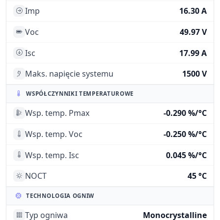
Imp
16.30 A
Voc
49.97 V
Isc
17.99 A
Maks. napięcie systemu
1500 V
WSPÓŁCZYNNIKI TEMPERATUROWE
Wsp. temp. Pmax
-0.290 %/°C
Wsp. temp. Voc
-0.250 %/°C
Wsp. temp. Isc
0.045 %/°C
NOCT
45 °C
TECHNOLOGIA OGNIW
Typ ogniwa
Monocrystalline