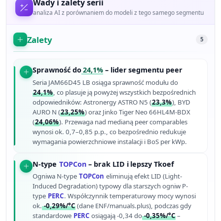
Wady i zalety serii
analiza AI z porównaniem do modeli z tego samego segmentu
Zalety
5
Sprawność do
24,1%
– lider segmentu peer
Seria JAM66D45 LB osiąga sprawność modułu do
24,1%
, co plasuje ją powyżej wszystkich bezpośrednich
odpowiedników: Astronergy ASTRO N5 (
23,3%
), BYD
AURO N (
23,25%
) oraz Jinko Tiger Neo 66HL4M-BDX
(
24,06%
). Przewaga nad medianą peer comparables
wynosi ok. 0,7–0,85 p.p., co bezpośrednio redukuje
wymagania powierzchniowe instalacji i BoS per kWp.
N-type
TOPCon
– brak LID i lepszy Tkoef
Ogniwa N-type
TOPCon
eliminują efekt LID (Light-
Induced Degradation) typowy dla starszych ogniw P-
type
PERC
. Współczynnik temperaturowy mocy wynosi
ok.
-0,29%/°C
(dane ENF/manuals.plus), podczas gdy
standardowe
PERC
osiągają -0,34 do
-0,35%/°C
–