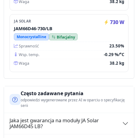
38.2 kg
Waga
JA SOLAR
730 W
JAM66D46-730/LB
Monocrystalline
Bifacjalny
23.50%
Sprawność
-0.29 %/°C
Wsp. temp.
38.2 kg
Waga
Często zadawane pytania
odpowiedzi wygenerowane przez AI w oparciu o specyfikację
serii
Jaka jest gwarancja na moduły JA Solar
JAM66D45 LB?