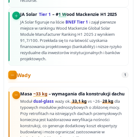
recourse.
JA Solar
Tier 1
– #
1 W
ood Mackenzie H1 2025
JA Solar figuruje na liście
BNEF Tier 1
i zajął pierwsze
miejsce w rankingu Wood Mackenzie Global Solar
Module Manufacturer Ranking H1 2025 z wynikiem
91,7/100. Przekłada się to na łatwość uzyskania
finansowania projektowego (bankability) i niższe ryzyko
rezydualne dla inwestorów instytucjonalnych i banków
projektowych.
Wady
1
Masa
~33 kg
– wymagania dla konstrukcji dachu
Moduł
dual-glass
waży ok.
33,1 kg
vs ~26–
28 kg
dla
typowych modułów jednoszybowych o zbliżonej mocy.
Przy retrofitach na istniejących dachach przemysłowych
konieczna jest każdorazowa weryfikacja nośności
konstrukcji, co generuje dodatkowy koszt ekspertyzy
budowlanej i może ograniczać zastosowanie w