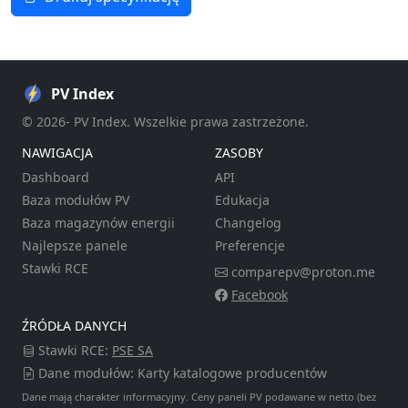
PV Index
© 2026- PV Index. Wszelkie prawa zastrzeżone.
NAWIGACJA
ZASOBY
Dashboard
API
Baza modułów PV
Edukacja
Baza magazynów energii
Changelog
Najlepsze panele
Preferencje
Stawki RCE
comparepv@proton.me
Facebook
ŹRÓDŁA DANYCH
Stawki RCE:
PSE SA
Dane modułów: Karty katalogowe producentów
Dane mają charakter informacyjny. Ceny paneli PV podawane w netto (bez