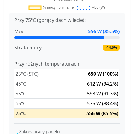
Przy 75°C (gorący dach w lecie):
Moc:
556 W (85.5%)
Strata mocy:
-14.5%
Przy różnych temperaturach:
25°C (STC)
650 W (100%)
45°C
612 W (94.2%)
55°C
593 W (91.3%)
65°C
575 W (88.4%)
75°C
556 W (85.5%)
Zakres pracy panelu