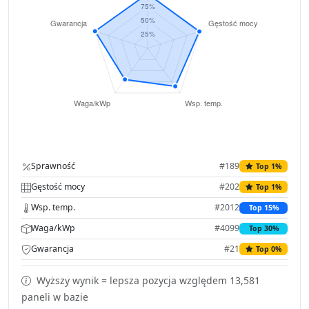
Sprawność
#189
Top 1%
Gęstość mocy
#202
Top 1%
Wsp. temp.
#2012
Top 15%
Waga/kWp
#4099
Top 30%
Gwarancja
#21
Top 0%
Wyższy wynik = lepsza pozycja względem 13,581
paneli w bazie