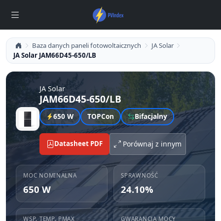
Baza danych paneli fotowoltaicznych
JA Solar
JA Solar JAM66D45-650/LB
JA Solar
JAM66D45-650/LB
650 W
TOPCon
Bifacjalny
Datasheet PDF
Porównaj z innym
MOC NOMINALNA
SPRAWNOŚĆ
650 W
24.10%
WSP. TEMP. PMAX
GWARANCJA MOCY