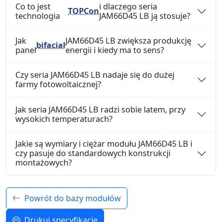
Co to jest
i dlaczego seria
TOPCon
technologia
JAM66D45 LB ją stosuje?
Jak
JAM66D45 LB zwiększa produkcję
bifacial
panel
energii i kiedy ma to sens?
Czy seria JAM66D45 LB nadaje się do dużej
farmy fotowoltaicznej?
Jak seria JAM66D45 LB radzi sobie latem, przy
wysokich temperaturach?
Jakie są wymiary i ciężar modułu JAM66D45 LB i
czy pasuje do standardowych konstrukcji
montażowych?
Powrót do bazy modułów
Drukuj specyfikację