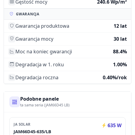
Gęstość mocy
240.6 Wp/m²
GWARANCJA
Gwarancja produktowa
12 lat
Gwarancja mocy
30 lat
Moc na koniec gwarancji
88.4%
Degradacja w 1. roku
1.00%
Degradacja roczna
0.40%/rok
Podobne panele
ta sama seria (JAM66D45 LB)
JA SOLAR
635 W
JAM66D45-635/LB