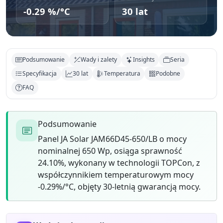
-0.29 %/°C
30 lat
Podsumowanie
Wady i zalety
Insights
Seria
Specyfikacja
30 lat
Temperatura
Podobne
FAQ
Podsumowanie
Panel JA Solar JAM66D45-650/LB o mocy
nominalnej 650 Wp, osiąga sprawność
24.10%, wykonany w technologii TOPCon, z
współczynnikiem temperaturowym mocy
-0.29%/°C, objęty 30-letnią gwarancją mocy.