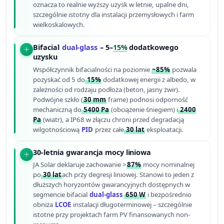
oznacza to realnie wyższy uzysk w letnie, upalne dni,
szczególnie istotny dla instalacji przemysłowych i farm
wielkoskalowych.
Bifacial
dual-glass
– 5–
15%
dodatkowego
uzysku
Współczynnik bifacialności na poziomie
~85%
pozwala
pozyskać od 5 do
15%
dodatkowej energii z albedo, w
zależności od rodzaju podłoża (beton, jasny żwir).
Podwójne szkło (
30 mm
frame) podnosi odporność
mechaniczną do
5400 Pa
(obciążenie śniegiem) i
2400
Pa
(wiatr), a IP68 w złączu chroni przed degradacją
wilgotnościową
PID
przez całe
30 lat
eksploatacji.
30-letnia gwarancja mocy liniowa
JA Solar deklaruje zachowanie >
87%
mocy nominalnej
po
30 lat
ach przy degresji liniowej. Stanowi to jeden z
dłuższych horyzontów gwarancyjnych dostępnych w
segmencie bifacial
dual-glass
650 W
i bezpośrednio
obniża
LCOE
instalacji długoterminowej – szczególnie
istotne przy projektach farm PV finansowanych non-