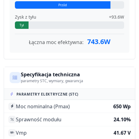
Przód
Zysk z tyłu
+93.6W
Tył
743.6W
Łączna moc efektywna:
Specyfikacja techniczna
parametry STC, wymiary, gwarancja
PARAMETRY ELEKTRYCZNE (STC)
Moc nominalna (Pmax)
650 Wp
Sprawność modułu
24.10%
Vmp
41.67 V