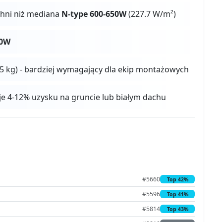
chni niż mediana
N-type 600-650W
(227.7 W/m²)
50W
5 kg) - bardziej wymagający dla ekip montażowych
aje 4-12% uzysku na gruncie lub białym dachu
#5660
Top 42%
#5596
Top 41%
#5814
Top 43%