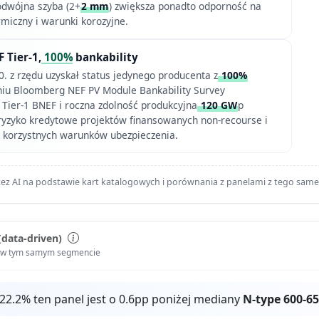
dwójna szyba (2+
2 mm
) zwiększa ponadto odporność na
rmiczny i warunki korozyjne.
F Tier-1,
100%
bankability
10. z rzędu uzyskał status jedynego producenta z
100%
niu Bloomberg NEF PV Module Bankability Survey
 Tier-1 BNEF i roczna zdolność produkcyjna
120 GW
p
ryzyko kredytowe projektów finansowanych non-recourse i
e korzystnych warunków ubezpieczenia.
ez AI na podstawie kart katalogowych i porównania z panelami z tego sam
(data-driven)
i w tym samym segmencie
22.2% ten panel jest o 0.6pp poniżej mediany
N-type 600-6