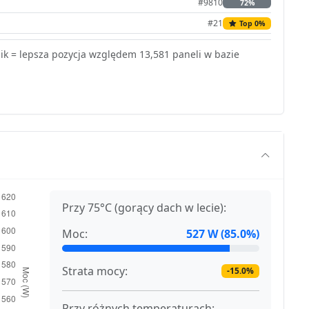
#9810
72%
#21
Top 0%
k = lepsza pozycja względem 13,581 paneli w bazie
Przy 75°C (gorący dach w lecie):
Moc:
527 W (85.0%)
Strata mocy:
-15.0%
Przy różnych temperaturach: