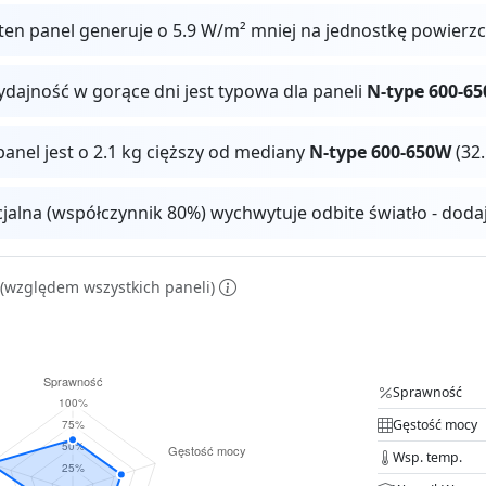
ten panel generuje o 5.9 W/m² mniej na jednostkę powierz
ydajność w gorące dni jest typowa dla paneli
N-type 600-6
panel jest o 2.1 kg cięższy od mediany
N-type 600-650W
(32.
cjalna (współczynnik 80%) wychwytuje odbite światło - dod
(względem wszystkich paneli)
Sprawność
Gęstość mocy
Wsp. temp.