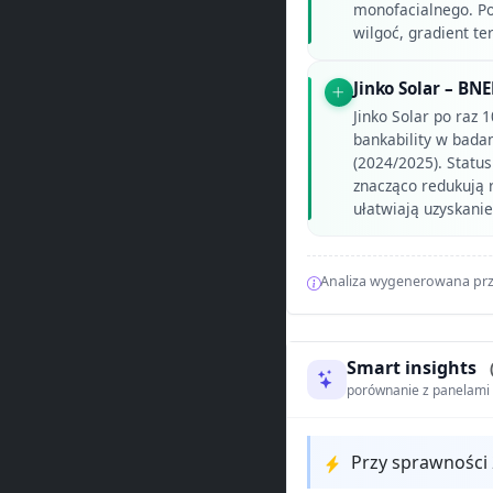
monofacialnego. Po
wilgoć, gradient te
Jinko Solar – BNE
Jinko Solar po raz 
bankability w bada
(2024/2025). Status
znacząco redukują 
ułatwiają uzyskani
Analiza wygenerowana prz
Smart insights
porównanie z panelam
Przy sprawności 