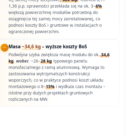
1,36 p.p. sprawności przekłada się na ok. 3–
6%
większą powierzchnię modułów potrzebną do
osiągnięcia tej samej mocy zainstalowanej, co
podnosi koszty BoS i gruntowe w instalacjach o
ograniczonej powierzchni.
Masa
~34,6 kg
– wyższe koszty BoS
Podwójna szyba zwiększa masę modułu do ok.
34,6
kg
wobec
~26–
28 kg
typowego panelu
monofacialnego z ramą aluminiową. Wymaga to
zastosowania wytrzymalszych konstrukcji
wsporczych, co w praktyce podnosi koszt układu
montażowego o 8–
15%
i wydłuża czas montażu –
istotne przy dużych projektach gruntowych
rozliczanych na MW.