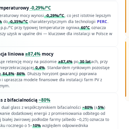
emperaturowy
-0,29%/°C
eraturowy mocy wynosi
-0,29%/°C
, co jest istotnie lepszym
%
do
-0,35%/°C
charakterystycznym dla technologii
PERC
.
 p.p./°C przy typowej temperaturze ogniwa
60°C
oznacza
zy uzysk w upalne dni — kluczowe dla instalacji w Polsce w
cja liniowa
≥87,4%
mocy
uje retencję mocy na poziomie
≥87,4%
po
30 lat
ach, przy
nieprzekraczającej
0,4%
. Standardem rynkowym pozostaje
ą
84,8%
–
86%
. Dłuższy horyzont gwarancji poprawia
u i upraszcza modele finansowe dla instalacji farm PV z
żnym.
ss z bifacialnością
~80%
l dual glass z współczynnikiem bifacialności
~80%
(±
5%
)
anie dodatkowej energii z promieniowania odbitego od
 białej żwirowej podłodze farmy (albedo ~0,25) oznacza to
sku rocznego o 5–
10%
względem odpowiednika