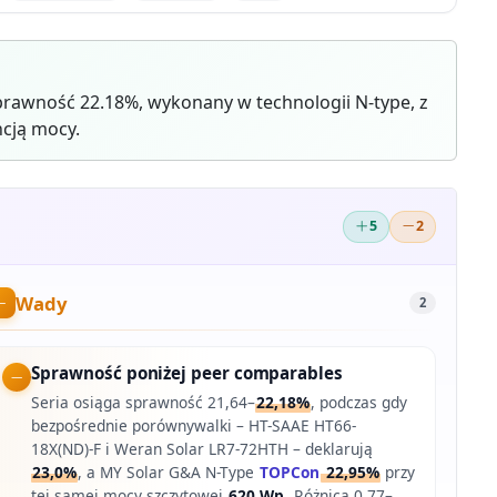
rawność 22.18%, wykonany w technologii N-type, z
cją mocy.
5
2
Wady
2
Sprawność poniżej peer comparables
Seria osiąga sprawność 21,64–
22,18%
, podczas gdy
bezpośrednie porównywalki – HT-SAAE HT66-
18X(ND)-F i Weran Solar LR7-72HTH – deklarują
23,0%
, a MY Solar G&A N-Type
TOPCon
22,95%
przy
tej samej mocy szczytowej
620 Wp
. Różnica 0,77–