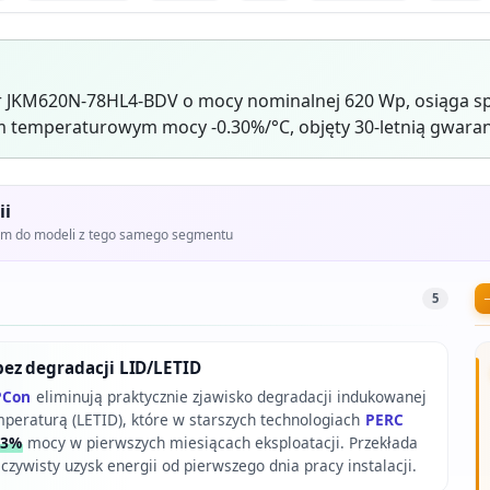
ar JKM620N-78HL4-BDV o mocy nominalnej 620 Wp, osiąga sp
 temperaturowym mocy -0.30%/°C, objęty 30-letnią gwaran
ii
iem do modeli z tego samego segmentu
5
ez degradacji LID/LETID
PCon
eliminują praktycznie zjawisko degradacji indukowanej
mperaturą (LETID), które w starszych technologiach
PERC
3%
mocy w pierwszych miesiącach eksploatacji. Przekłada
eczywisty uzysk energii od pierwszego dnia pracy instalacji.