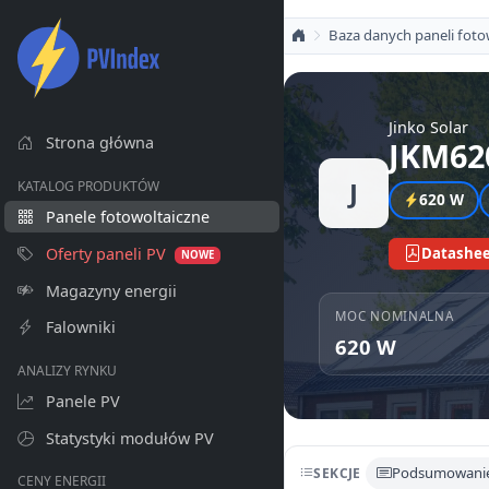
Baza danych paneli foto
Jinko Solar
Strona główna
JKM62
J
KATALOG PRODUKTÓW
620 W
Panele fotowoltaiczne
Oferty paneli PV
Datashee
NOWE
Magazyny energii
MOC NOMINALNA
Falowniki
620 W
ANALIZY RYNKU
Panele PV
Statystyki modułów PV
Podsumowani
SEKCJE
CENY ENERGII