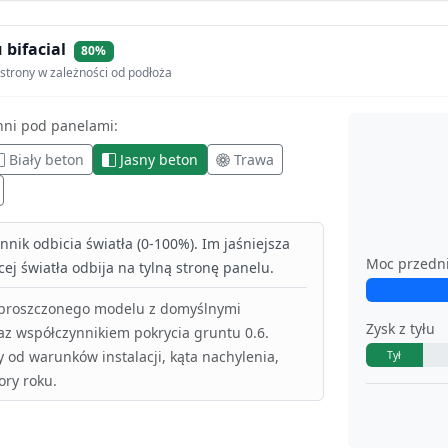
 bifacial
80%
strony w zależności od podłoża
hni pod panelami:
Biały beton
Jasny beton
Trawa
nik odbicia światła (0-100%). Im jaśniejsza
Moc przedn
ej światła odbija na tylną stronę panelu.
uproszczonego modelu z domyślnymi
Zysk z tyłu
az współczynnikiem pokrycia gruntu 0.6.
y od warunków instalacji, kąta nachylenia,
Tył
ory roku.