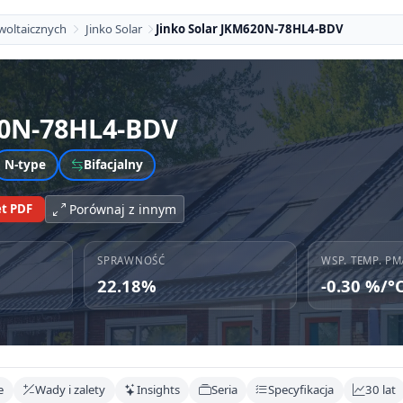
woltaicznych
Jinko Solar
Jinko Solar JKM620N-78HL4-BDV
0N-78HL4-BDV
N-type
Bifacjalny
t PDF
Porównaj z innym
SPRAWNOŚĆ
WSP. TEMP. PM
22.18%
-0.30 %/°
e
Wady i zalety
Insights
Seria
Specyfikacja
30 lat