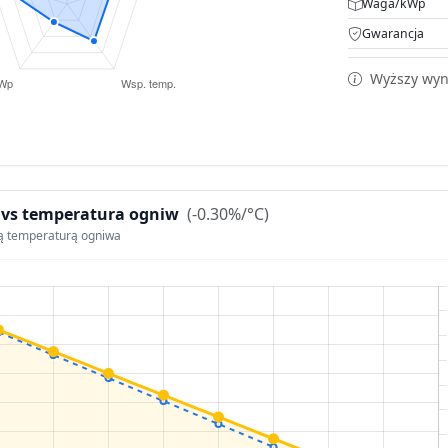
Waga/kWp
Gwarancja
Wyższy wyni
 vs temperatura ogniw
(-0.30%/°C)
ą temperaturą ogniwa