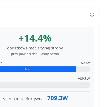
+14.4%
dodatkowa moc z tylnej strony
przy powierzchni: jasny beton
ia
620W
Przód
+89.3W
709.3W
Łączna moc efektywna: