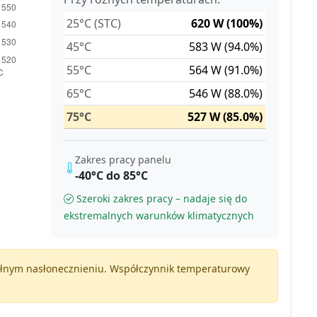
25°C (STC)
620 W (100%)
45°C
583 W (94.0%)
55°C
564 W (91.0%)
65°C
546 W (88.0%)
75°C
527 W (85.0%)
Zakres pracy panelu
-40°C do 85°C
Szeroki zakres pracy – nadaje się do
ekstremalnych warunków klimatycznych
pełnym nasłonecznieniu. Współczynnik temperaturowy