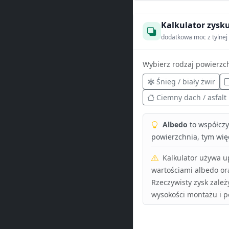
Kalkulator zysku
dodatkowa moc z tylnej 
Wybierz rodzaj powierzc
Śnieg / biały żwir
Ciemny dach / asfalt
Albedo
to współczyn
powierzchnia, tym więc
Kalkulator używa 
wartościami albedo or
Rzeczywisty zysk zależ
wysokości montażu i p