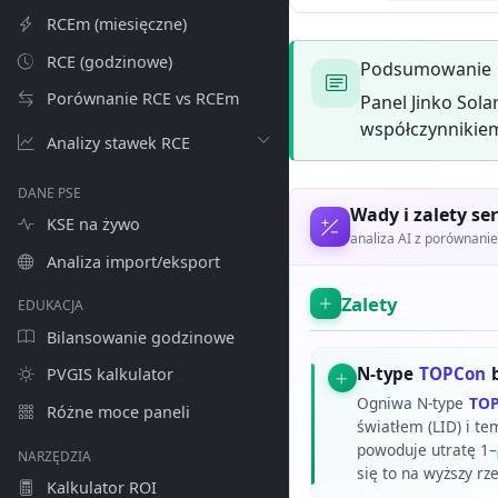
RCEm (miesięczne)
RCE (godzinowe)
Podsumowanie
Porównanie RCE vs RCEm
Panel Jinko Sol
współczynnikiem
Analizy stawek RCE
DANE PSE
Wady i zalety ser
KSE na żywo
analiza AI z porównan
Analiza import/eksport
Zalety
EDUKACJA
Bilansowanie godzinowe
N-type
TOPCon
b
PVGIS kalkulator
Ogniwa N-type
TO
Różne moce paneli
światłem (LID) i te
powoduje utratę 1–
NARZĘDZIA
się to na wyższy rz
Kalkulator ROI