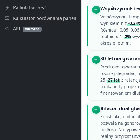
Kalkulator taryf
Współczynnik t
Współczynnik temp
Kalkulator porównania paneli
wynikiem niż
-0,34
API
Wkrótce
Różnica ~0,05–0,06
realnie o 1–
2%
wyżs
okresie letnim.
30-letnia gwaran
Producent gwarant
rocznej degradacji 
25–
27 lat
z retencj
bankability projekt
finansowaniem dłu
Bifacial dual gla
Konstrukcja bifacia
pozwala na generow
podłoża. Na typowej
realny przyrost uzy