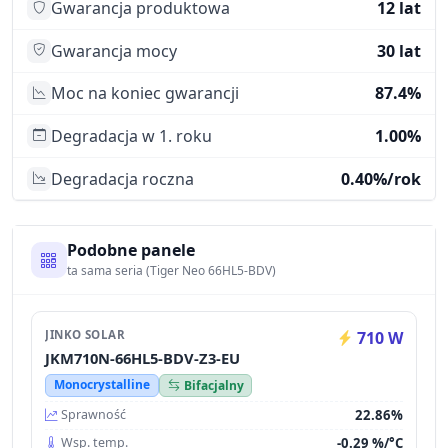
Gwarancja produktowa
12 lat
Gwarancja mocy
30 lat
Moc na koniec gwarancji
87.4%
Degradacja w 1. roku
1.00%
Degradacja roczna
0.40%/rok
Podobne panele
ta sama seria (Tiger Neo 66HL5-BDV)
JINKO SOLAR
710 W
JKM710N-66HL5-BDV-Z3-EU
Monocrystalline
Bifacjalny
22.86%
Sprawność
-0.29 %/°C
Wsp. temp.