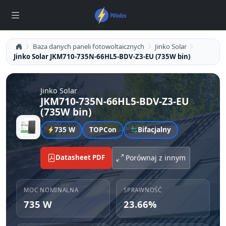
Baza danych paneli fotowoltaicznych
Jinko Solar
Jinko Solar JKM710-735N-66HL5-BDV-Z3-EU (735W bin)
Jinko Solar
JKM710-735N-66HL5-BDV-Z3-EU
(735W bin)
735 W
TOPCon
Bifacjalny
Datasheet PDF
Porównaj z innym
MOC NOMINALNA
SPRAWNOŚĆ
735 W
23.66%