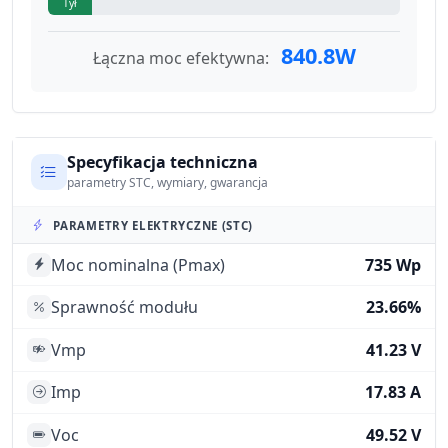
Tył
840.8W
Łączna moc efektywna:
Specyfikacja techniczna
parametry STC, wymiary, gwarancja
PARAMETRY ELEKTRYCZNE (STC)
Moc nominalna (Pmax)
735 Wp
Sprawność modułu
23.66%
Vmp
41.23 V
Imp
17.83 A
Voc
49.52 V