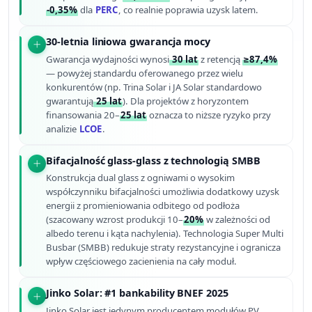
-0,35%
dla
PERC
, co realnie poprawia uzysk latem.
30-letnia liniowa gwarancja mocy
Gwarancja wydajności wynosi
30 lat
z retencją
≥87,4%
— powyżej standardu oferowanego przez wielu
konkurentów (np. Trina Solar i JA Solar standardowo
gwarantują
25 lat
). Dla projektów z horyzontem
finansowania 20–
25 lat
oznacza to niższe ryzyko przy
analizie
LCOE
.
Bifacjalność glass-glass z technologią SMBB
Konstrukcja dual glass z ogniwami o wysokim
współczynniku bifacjalności umożliwia dodatkowy uzysk
energii z promieniowania odbitego od podłoża
(szacowany wzrost produkcji 10–
20%
w zależności od
albedo terenu i kąta nachylenia). Technologia Super Multi
Busbar (SMBB) redukuje straty rezystancyjne i ogranicza
wpływ częściowego zacienienia na cały moduł.
Jinko Solar: #1 bankability BNEF 2025
Jinko Solar jest jedynym producentem modułów PV