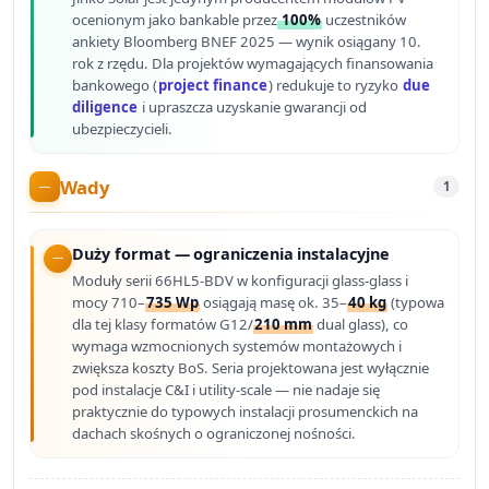
ocenionym jako bankable przez
100%
uczestników
ankiety Bloomberg BNEF 2025 — wynik osiągany 10.
rok z rzędu. Dla projektów wymagających finansowania
bankowego (
project finance
) redukuje to ryzyko
due
diligence
i upraszcza uzyskanie gwarancji od
ubezpieczycieli.
Wady
1
Duży format — ograniczenia instalacyjne
Moduły serii 66HL5-BDV w konfiguracji glass-glass i
mocy 710–
735 Wp
osiągają masę ok. 35–
40 kg
(typowa
dla tej klasy formatów G12/
210 mm
dual glass), co
wymaga wzmocnionych systemów montażowych i
zwiększa koszty BoS. Seria projektowana jest wyłącznie
pod instalacje C&I i utility-scale — nie nadaje się
praktycznie do typowych instalacji prosumenckich na
dachach skośnych o ograniczonej nośności.