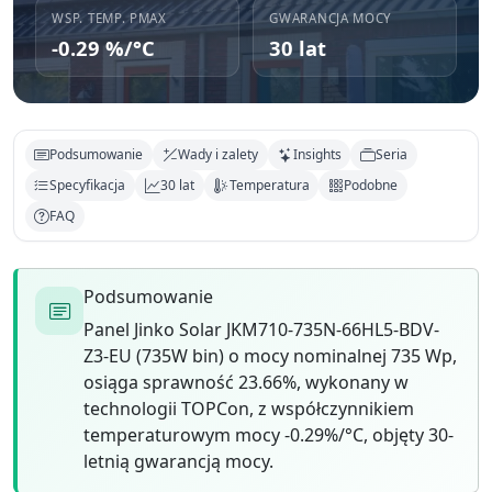
WSP. TEMP. PMAX
GWARANCJA MOCY
-0.29 %/°C
30 lat
Podsumowanie
Wady i zalety
Insights
Seria
Specyfikacja
30 lat
Temperatura
Podobne
FAQ
Podsumowanie
Panel Jinko Solar JKM710-735N-66HL5-BDV-
Z3-EU (735W bin) o mocy nominalnej 735 Wp,
osiąga sprawność 23.66%, wykonany w
technologii TOPCon, z współczynnikiem
temperaturowym mocy -0.29%/°C, objęty 30-
letnią gwarancją mocy.