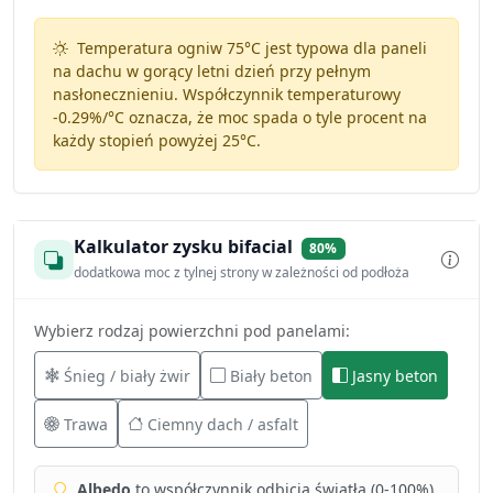
Temperatura ogniw 75°C jest typowa dla paneli
na dachu w gorący letni dzień przy pełnym
nasłonecznieniu. Współczynnik temperaturowy
-0.29%/°C
oznacza, że moc spada o tyle procent na
każdy stopień powyżej 25°C.
Kalkulator zysku bifacial
80%
dodatkowa moc z tylnej strony w zależności od podłoża
Wybierz rodzaj powierzchni pod panelami:
Śnieg / biały żwir
Biały beton
Jasny beton
Trawa
Ciemny dach / asfalt
Albedo
to współczynnik odbicia światła (0-100%).