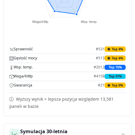
Sprawność
#531
Top 4%
Gęstość mocy
#513
Top 4%
Wsp. temp.
#2012
Top 15%
Waga/kWp
#4158
Top 31%
Gwarancja
#21
Top 0%
Wyższy wynik = lepsza pozycja względem 13,581
paneli w bazie
Symulacja 30-letnia