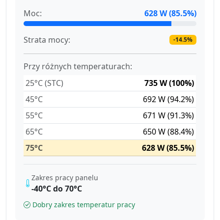
Moc:
628 W (85.5%)
Strata mocy:
-14.5%
Przy różnych temperaturach:
25°C (STC)
735 W (100%)
45°C
692 W (94.2%)
55°C
671 W (91.3%)
65°C
650 W (88.4%)
75°C
628 W (85.5%)
Zakres pracy panelu
-40°C do 70°C
Dobry zakres temperatur pracy