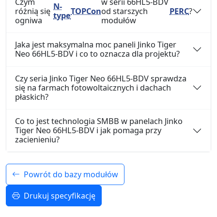
Czym
w serii 66HL5-BDV
N-
różnią się
TOPCon
od starszych
PERC
?
type
ogniwa
modułów
Jaka jest maksymalna moc paneli Jinko Tiger
Neo 66HL5-BDV i co to oznacza dla projektu?
Czy seria Jinko Tiger Neo 66HL5-BDV sprawdza
się na farmach fotowoltaicznych i dachach
płaskich?
Co to jest technologia SMBB w panelach Jinko
Tiger Neo 66HL5-BDV i jak pomaga przy
zacienieniu?
Powrót do bazy modułów
Drukuj specyfikację