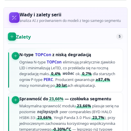
Wady i zalety serii
analiza AI z porównaniem do modeli z tego samego segmentu
Zalety
5
N-type
TOPCon
z niską degradacją
Ogniwa N-type
TOPCon
eliminują praktycznie zjawisko
LID i minimalizują LeTID, co przekłada się na roczną
degradację maks.
0,4%
wobec
ok.
0,7%
dla starszych
ogniw P-type
PERC
. Producent gwarantuje
≥87,4%
mocy nominalnej po
30 lat
ach eksploatacji.
Sprawność do
23,66%
— czołówka segmentu
Maksymalna sprawność modułu
23,66%
plasuje serię na
poziomie
najlepszych
peer comparables (BYD HALO
HSBK-33:
23,66%
, Yingli Panda 3.0 Plus:
23,7%
), przy
jednoczesnym zachowaniu korzystnego współczynnika
temperaturowego
-0,30%/°C
— lepszego niż typowe