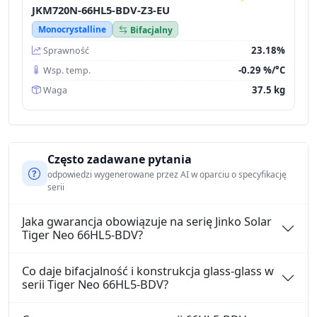
JKM720N-66HL5-BDV-Z3-EU
Monocrystalline
Bifacjalny
23.18%
Sprawność
-0.29 %/°C
Wsp. temp.
37.5 kg
Waga
Często zadawane pytania
odpowiedzi wygenerowane przez AI w oparciu o specyfikację
serii
Jaka gwarancja obowiązuje na serię Jinko Solar
Tiger Neo 66HL5-BDV?
Co daje bifacjalność i konstrukcja glass-glass w
serii Tiger Neo 66HL5-BDV?